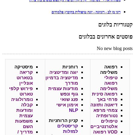
רוני בן לב - רוניוגה - יוגה טיפולית בקיבוץ פלמחים
קטגוריות בלוגים
פוסטים אחרונים בבלוגים
No new blog posts
רפואה
רוחניות
מיסטיקה
משלימה
יוגה ומדיטציה
קריאה
טיפולי
מדיטציה בדמיון
בטארוט
רפואה
מודרך
אונליין
משלימה
מודעות עצמית
פירוש קלפי
רפואה סינית
גוף ונפש
טארוט
פרחי באך
פנג שואי
נומרולוגיה
דיאטה ותזונה
אימון אישי
קבלה
צמחי מרפא
NLP
ומודעות
נטורופתיה
עצמית
קניון
הרוחניות
טיפולים
משמעות
קריסטלים
אלטרנטיביים
השם
למזלות
VOD רפואה
מדריך /