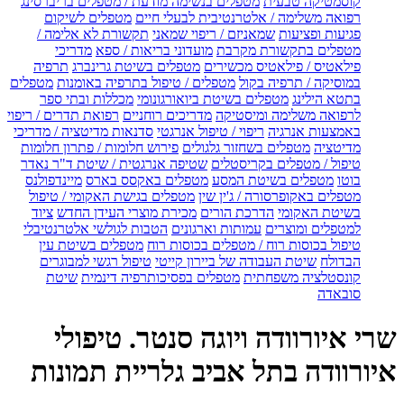
קוסמטיקה טבעית
מטפלים בנשימה מודעת / מטפלים בריברסינג
רפואה משלימה / אלטרנטיבית לבעלי חיים
מטפלים לשיקום
פגיעות ופציעות
שמאניזם / ריפוי שמאני
תקשורת לא אלימה /
מטפלים בתקשורת מקרבת
מועדוני בריאות / ספא
מדריכי
פילאטיס / פילאטיס מכשירים
מטפלים בשיטת גרינברג
תרפיה
במוסיקה / תרפיה בקול
מטפלים / טיפול בתרפיה באומנות
מטפלים
בתטא הילינג
מטפלים בשיטת ביואורגונומי
מכללות ובתי ספר
לרפואה משלימה ומיסטיקה
מדריכים רוחניים
רפואת תדרים / ריפוי
באמצעות אנרגיה
ריפוי / טיפול אנרגטי
סדנאות מדיטציה / מדריכי
מדיטציה
מטפלים בשחזור גלגולים
פירוש חלומות / פתרון חלומות
טיפול / מטפלים בקריסטלים
שטיפה אנרגטית / שיטת ד"ר נאדר
בוטו
מטפלים בשיטת המסע
מטפלים באקסס בארס
מיינדפולנס
מטפלים באקופרסורה / ג'ין שין
מטפלים בגישת האקומי / טיפול
בשיטת האקומי
הדרכת הורים
מכירת מוצרי העידן החדש
ציוד
למטפלים ומוצרים
עמותות וארגונים
הטבות לגולשי אלטרנטיבלי
טיפול בכוסות רוח / מטפלים בכוסות רוח
מטפלים בשיטת עין
הבדולח
שיטת העבודה של ביירון קייטי
טיפול רגשי למבוגרים
קונסטלציה משפחתית
מטפלים בפסיכותרפיה דינמית
שיטת
סובאדה
שרי איורוודה ויוגה סנטר. טיפולי
איורוודה בתל אביב גלריית תמונות