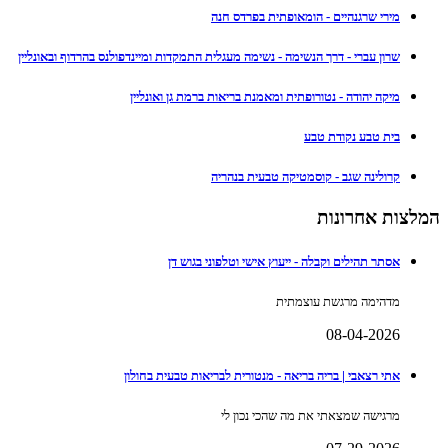
מירי שרגנהיים - הומאופתית בפרדס חנה
שרון עברי - דרך הנשימה - נשימה מעגלית התמקדות ומיינדפולנס בהרדוף ובאונליין
מיקה יהודה - נטורופתית ומאמנת בריאות ברמת גן ואונליין
בית טבע נקודת טבע
קרולינה שגב - קוסמטיקה טבעית בנהריה
המלצות אחרונות
אסתר תהילים וקבלה - ייעוץ אישי וטלפוני בגוש דן
מדהימה מרגשת עוצמתית
08-04-2026
אתי רצאבי | בריה בריאה - מנטורית לבריאות טבעית בחולון
מרגישה שמצאתי את מה שהכי נכון לי