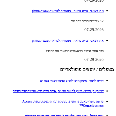
07-29-2026
אתי רצאבי | בריה בריאה - מנטורית לבריאות טבעית בחולון
אני מרגישה הרבה יותר טוב
07-29-2026
אתי רצאבי | בריה בריאה - מנטורית לבריאות טבעית בחולון
כבר אחרי הימים הראשונים הרגשתי את ההבדל
07-29-2026
מטפלים / יועצים פופולאריים
דורית לוינגר - אימון אישי לחיים ואימון רפואי בבת ים
שני בן נתן חיימי - ייעוץ לתזונה טבעית, אורח חיים בריא ופוטותרפיה בחיפה
שרונה סופר -מאמנת רוחנית, מטפלת ומורה לאקסס בארס Access
Consciousness™
נועה הראל - "נשי.מה" קליניקה לטיפול גוף נפש בנשים בהרצליה