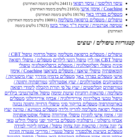
עיסוי הוליסטי / עיסוי רפואי
(24411 גולשים ביממה האחרונה)
Coaching / אימון אישי
(21953 גולשים ביממה האחרונה)
מטפלים בפרחי באך
(19176 גולשים ביממה האחרונה)
טיפולים / מטפלים ברפואה משלימה
(19091 גולשים ביממה האחרונה)
שטיפה אנרגטית / שיטת ד"ר נאדר בוטו
(17923 גולשים ביממה
האחרונה)
קטגוריות טיפולים / יעוצים
טיפולים / מטפלים ברפואה משלימה
טיפול מרחוק
טיפול CBT /
טיפול CBT און ליין
טיפול רגשי לילדים
מטפלים / טיפולי רפואה
סינית
טיפולי רפלקסולוגיה / מטפלים ברפלקסולוגיה
טיפולי
הומאופתיה
טיפולי שיאצו / מטפלים בשיאצו
Coaching / אימון
אישי
מטפלים בפרחי באך
מטפלים בדמיון מודרך
יעוץ מיסטיקה /
מיסטיקנים
אסטרולוגים / יעוץ אסטרולוגי
נטורופתיה ותזונה /
נטורופתים
קבליסטים / יעוץ על פי תורת הקבלה
לימודי רפואה
משלימה / סדנאות רוחניות
שיטת ימימה
טיפול אלטרנטיבי בילדים
טיפול טבעי באלרגיות
אירידיולוגיה / אבחון אירידיולוגי
מטפלים
בארומתרפיה
מטפלים בדיקור סיני
טיפולי הרזייה ותזונה נכונה
טיפולי רפואה משלימה להריון ולידה
מטפלים בטווינא / טווינה
יעוץ
זוגי / אימון אישי לזוגיות
טיפולי איורוודה
טיפולי אוסטיאופתיה
אבחון גרפולוגי / גרפולוגיה
מטפלים בדיקור יפני
טיפולי הילינג
טאי
צ'י
יוגה צחוק / סדנאות יוגה צחוק
טיפול / אבחון ליקויי למידה
מטפלים בשיטת אלכסנדר
טיפול טנטרי / מדריכי טנטרה וזוגיות
אבחון ויעוץ אישי
מטפלים בטכניקת בואן
טיפול / תרפיה בתנועה