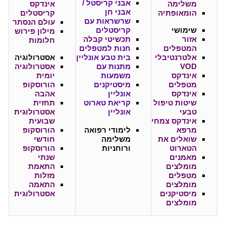
אבני קריסטל /
משלימה
אינדקס
אבני חן
הומאופתיה
קריסטלים
שרשראות עם
עולם הנסתר
שימושי
קריסטלים
מילון פירוש
אזור
תכשיטי קבלה
חלומות
המטפלים
חנות למטפלים
אלטרנטיבלי
בית טבע אונליין
אסטרולוגיה
VOD
מתנות עם
אסטרולוגיה
אינדקס
משמעות
יומית
מטפלים
מיסטיקנים
הורוסקופ
אינדקס
אונליין
אהבה
שיטות טיפול
קריאת טארוט
תחזית
טבעי
אונליין
אסטרולוגית
אינדקס צמחי
שבועית
מרפא
לימודי רפואה
הורוסקופ
שואלים את
משלימה
חודשי
הטארוט
ורוחניות
הורוסקופ
מאמנים
שנתי
מומלצים
התאמת
מטפלים
מזלות
מומלצים
התאמה
מיסטיקנים
אסטרולוגית
מומלצים