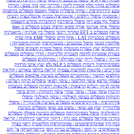
טיפולים בחדר מלח
סטודיו ליוגה / מדריכי יוגה
בתי טבע / חנויות
טבע
הידרותרפיה / שחיה טיפולית
טיפולי וואטסו
מטפלים בהיפנוזה
/ סוגסטיה
טיפולי רולפינג / אינטגרציה מבנית
אינטליגנציה רגשית
טיפולי גוף נפש רוח
טיפולי ביופידבק
התחברות מחדש והעצמה
טיפולי איזון אנרגטי
אורה סומא תרפיה בצבע
מטפלים ב Ipec
אייפק
מטפלים ב EFT שחרור ריגשי
טיפולי ביו אנרגיה / ביואנרגיה
מטפלים בטכניקת LAT - איזון חיים
טיפולי EMF איזון שדה
אלקטרו מגנטי
טיפול במגנטים / מגנטותרפיה
חנויות מיסטיקה /
קריסטלים
יעוץ בעזרת מטוטלת
טיפול בעזרת חוצונים
טיפול
בעזרת אומנויות לחימה
השכרת קליניקות / חדרי טיפולים
מטפלים
ברייקי / טיפולי רייקי
יעוץ נומרולוגי / נומרולוגים
מטפלים
בפסיכותרפיה דינמית
מטפלים ב NLP נלפ
יעוץ אישי מרחוק
מדריכים / סדנאות למודעות עצמית
קריאה בקלפי טארוט / קוראת
בקלפים
תקשור / מתקשרים
מטפלים בשיטת אלבאום
מטפלים
בצמחי מרפא
עיסוי הוליסטי / עיסוי רפואי
טיפולים לניקוי רעלים /
סדנה לניקוי רעלים
הרצאות / סדנאות רוחניות
מטפלים בעוצמת
הרכות
עיסוי שבדי / עיסוי שוודי
עיסוי תינוקות / קורס עיסוי
תינוקות
מטפלים בעיסוי תאילנדי / עיסוי תאילנדי
טיפולי
פיזיותרפיה / פיזיותרפיסטים
מטפלים בשיטת פלדנקרייז / טיפולי
פלדנקרייז
יעוץ פנג שואי / עיצוב פנג שואי
מטפלים בשיטת
קינסיולוגיה
טיפול בפסיכודרמה
מטפלים בשיטת פאולה
מטפלים
בקרניו סקראל
מטפלים בסו ג'וק / דיקור קוריאני
כירולוגיה / קריאה
בכף היד
פסיכותרפיסטים / פסיכותרפיה הוליסטית
ריפוי בציור
אינטואיטיבי
נר הופי / מטפלים בנרות הופי
כירופרקטיקה
צי' קונג