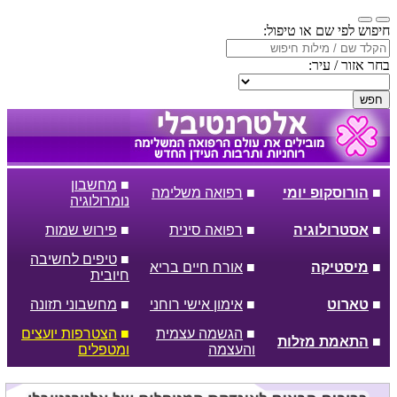
חיפוש לפי שם או טיפול:
בחר אזור / עיר:
חפש
■
מחשבון
■
הורוסקופ יומי
■
רפואה משלימה
נומרולוגיה
■
אסטרולוגיה
■
רפואה סינית
■
פירוש שמות
■
טיפים לחשיבה
■
מיסטיקה
■
אורח חיים בריא
חיובית
■
טארוט
■
אימון אישי רוחני
■
מחשבוני תזונה
■
הגשמה עצמית
■
הצטרפות יועצים
■
התאמת מזלות
והעצמה
ומטפלים