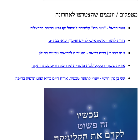
מטפלים / יועצים שהצטרפו לאחרונה
נועה הראל - "נשי.מה" קליניקה לטיפול גוף נפש בנשים בהרצליה
דורית לוינגר - אימון אישי לחיים ואימון רפואי בבת ים
אתי רצאבי | בריה בריאה - מנטורית לבריאות טבעית בחולון
אורית ששון - רפלקסולוגית מומחית ומדריכת הורים בפתח תקוה
שני בן נתן חיימי - ייעוץ לתזונה טבעית, אורח חיים בריא ופוטותרפיה בחיפה