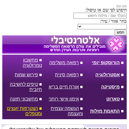
חיפוש לפי שם או טיפול:
בחר אזור / עיר:
חפש
■
מחשבון
■
הורוסקופ יומי
■
רפואה משלימה
נומרולוגיה
■
אסטרולוגיה
■
רפואה סינית
■
פירוש שמות
■
טיפים לחשיבה
■
מיסטיקה
■
אורח חיים בריא
חיובית
■
טארוט
■
אימון אישי רוחני
■
מחשבוני תזונה
■
הגשמה עצמית
■
הצטרפות יועצים
■
התאמת מזלות
והעצמה
ומטפלים