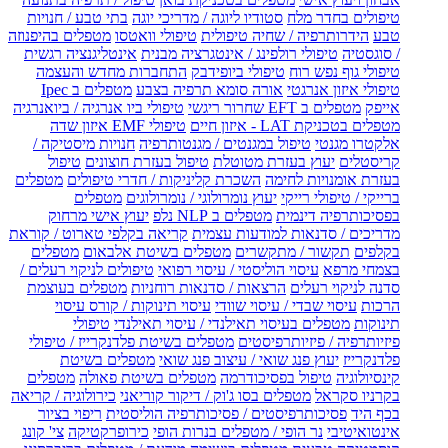
טיפולים בחדר מלח
סטודיו ליוגה / מדריכי יוגה
בתי טבע / חנויות
טבע
הידרותרפיה / שחיה טיפולית
טיפולי וואטסו
מטפלים בהיפנוזה
/ סוגסטיה
טיפולי רולפינג / אינטגרציה מבנית
אינטליגנציה רגשית
טיפולי גוף נפש רוח
טיפולי ביופידבק
התחברות מחדש והעצמה
טיפולי איזון אנרגטי
אורה סומא תרפיה בצבע
מטפלים ב Ipec
אייפק
מטפלים ב EFT שחרור ריגשי
טיפולי ביו אנרגיה / ביואנרגיה
מטפלים בטכניקת LAT - איזון חיים
טיפולי EMF איזון שדה
אלקטרו מגנטי
טיפול במגנטים / מגנטותרפיה
חנויות מיסטיקה /
קריסטלים
יעוץ בעזרת מטוטלת
טיפול בעזרת חוצונים
טיפול
בעזרת אומנויות לחימה
השכרת קליניקות / חדרי טיפולים
מטפלים
ברייקי / טיפולי רייקי
יעוץ נומרולוגי / נומרולוגים
מטפלים
בפסיכותרפיה דינמית
מטפלים ב NLP נלפ
יעוץ אישי מרחוק
מדריכים / סדנאות למודעות עצמית
קריאה בקלפי טארוט / קוראת
בקלפים
תקשור / מתקשרים
מטפלים בשיטת אלבאום
מטפלים
בצמחי מרפא
עיסוי הוליסטי / עיסוי רפואי
טיפולים לניקוי רעלים /
סדנה לניקוי רעלים
הרצאות / סדנאות רוחניות
מטפלים בעוצמת
הרכות
עיסוי שבדי / עיסוי שוודי
עיסוי תינוקות / קורס עיסוי
תינוקות
מטפלים בעיסוי תאילנדי / עיסוי תאילנדי
טיפולי
פיזיותרפיה / פיזיותרפיסטים
מטפלים בשיטת פלדנקרייז / טיפולי
פלדנקרייז
יעוץ פנג שואי / עיצוב פנג שואי
מטפלים בשיטת
קינסיולוגיה
טיפול בפסיכודרמה
מטפלים בשיטת פאולה
מטפלים
בקרניו סקראל
מטפלים בסו ג'וק / דיקור קוריאני
כירולוגיה / קריאה
בכף היד
פסיכותרפיסטים / פסיכותרפיה הוליסטית
ריפוי בציור
אינטואיטיבי
נר הופי / מטפלים בנרות הופי
כירופרקטיקה
צי' קונג