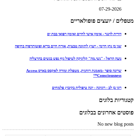
07-29-2026
מטפלים / יועצים פופולאריים
דורית לוינגר - אימון אישי לחיים ואימון רפואי בבת ים
שני בן נתן חיימי - ייעוץ לתזונה טבעית, אורח חיים בריא ופוטותרפיה בחיפה
נועה הראל - "נשי.מה" קליניקה לטיפול גוף נפש בנשים בהרצליה
שרונה סופר -מאמנת רוחנית, מטפלת ומורה לאקסס בארס Access
Consciousness™
רוני בן לב - רוניוגה - יוגה טיפולית בקיבוץ פלמחים
קטגוריות בלוגים
פוסטים אחרונים בבלוגים
No new blog posts