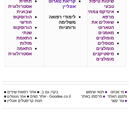
שיטות טיפול
קריאת טארוט
תחזית
טבעי
אונליין
אסטרולוגית
אינדקס צמחי
שבועית
מרפא
לימודי רפואה
הורוסקופ
שואלים את
משלימה
חודשי
הטארוט
ורוחניות
הורוסקופ
מאמנים
שנתי
מומלצים
התאמת
מטפלים
מזלות
מומלצים
התאמה
מיסטיקנים
אסטרולוגית
מומלצים
מי אנחנו
תנאי שימוש
בקרו גם ב:
אתר
רפואת שיניים
■
■
■
■
ותקנון האתר
פרסמו באתר
Goodee.co.il
- אתר
נשים
■
■
אתר מטפלים
■
צור קשר
חנות קריסטלים אונליין
■
■