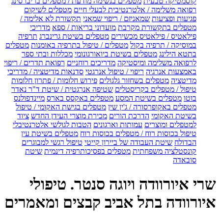
קוסמטיקה טבעית
מטפלים בנשימה מודעת / מטפלים בריברסינג
רפואה משלימה / אלטרנטיבית לבעלי חיים
מטפלים לשיקום
פגיעות ופציעות
שמאניזם / ריפוי שמאני
תקשורת לא אלימה /
מטפלים בתקשורת מקרבת
מועדוני בריאות / ספא
מדריכי
פילאטיס / פילאטיס מכשירים
מטפלים בשיטת גרינברג
תרפיה
במוסיקה / תרפיה בקול
מטפלים / טיפול בתרפיה באומנות
מטפלים
בתטא הילינג
מטפלים בשיטת ביואורגונומי
מכללות ובתי ספר
לרפואה משלימה ומיסטיקה
מדריכים רוחניים
רפואת תדרים / ריפוי
באמצעות אנרגיה
ריפוי / טיפול אנרגטי
סדנאות מדיטציה / מדריכי
מדיטציה
מטפלים בשחזור גלגולים
פירוש חלומות / פתרון חלומות
טיפול / מטפלים בקריסטלים
שטיפה אנרגטית / שיטת ד"ר נאדר
בוטו
מטפלים בשיטת המסע
מטפלים באקסס בארס
מיינדפולנס
מטפלים באקופרסורה / ג'ין שין
מטפלים בגישת האקומי / טיפול
בשיטת האקומי
הדרכת הורים
מכירת מוצרי העידן החדש
ציוד
למטפלים ומוצרים
עמותות וארגונים
הטבות לגולשי אלטרנטיבלי
טיפול בכוסות רוח / מטפלים בכוסות רוח
מטפלים בשיטת עין
הבדולח
שיטת העבודה של ביירון קייטי
טיפול רגשי למבוגרים
קונסטלציה משפחתית
מטפלים בפסיכותרפיה דינמית
שיטת
סובאדה
שרי איורוודה ויוגה סנטר. טיפולי
איורוודה בתל אביב קבצים ומאמרים