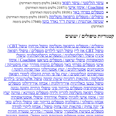
עיסוי הוליסטי / עיסוי רפואי
(24421 גולשים ביממה האחרונה)
Coaching / אימון אישי
(21971 גולשים ביממה האחרונה)
מטפלים בפרחי באך
(19191 גולשים ביממה האחרונה)
טיפולים / מטפלים ברפואה משלימה
(19107 גולשים ביממה האחרונה)
שטיפה אנרגטית / שיטת ד"ר נאדר בוטו
(17940 גולשים ביממה
האחרונה)
קטגוריות טיפולים / יעוצים
טיפולים / מטפלים ברפואה משלימה
טיפול מרחוק
טיפול CBT /
טיפול CBT און ליין
טיפול רגשי לילדים
מטפלים / טיפולי רפואה
סינית
טיפולי רפלקסולוגיה / מטפלים ברפלקסולוגיה
טיפולי
הומאופתיה
טיפולי שיאצו / מטפלים בשיאצו
Coaching / אימון
אישי
מטפלים בפרחי באך
מטפלים בדמיון מודרך
יעוץ מיסטיקה /
מיסטיקנים
אסטרולוגים / יעוץ אסטרולוגי
נטורופתיה ותזונה /
נטורופתים
קבליסטים / יעוץ על פי תורת הקבלה
לימודי רפואה
משלימה / סדנאות רוחניות
שיטת ימימה
טיפול אלטרנטיבי בילדים
טיפול טבעי באלרגיות
אירידיולוגיה / אבחון אירידיולוגי
מטפלים
בארומתרפיה
מטפלים בדיקור סיני
טיפולי הרזייה ותזונה נכונה
טיפולי רפואה משלימה להריון ולידה
מטפלים בטווינא / טווינה
יעוץ
זוגי / אימון אישי לזוגיות
טיפולי איורוודה
טיפולי אוסטיאופתיה
אבחון גרפולוגי / גרפולוגיה
מטפלים בדיקור יפני
טיפולי הילינג
טאי
צ'י
יוגה צחוק / סדנאות יוגה צחוק
טיפול / אבחון ליקויי למידה
מטפלים בשיטת אלכסנדר
טיפול טנטרי / מדריכי טנטרה וזוגיות
אבחון ויעוץ אישי
מטפלים בטכניקת בואן
טיפול / תרפיה בתנועה