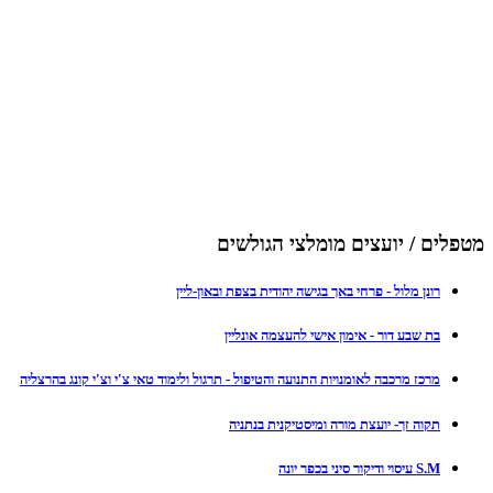
מטפלים / יועצים מומלצי הגולשים
רונן מלול - פרחי באך בגישה יהודית בצפת ובאון-ליין
בת שבע דור - אימון אישי להעצמה אונליין
מרכז מרכבה לאומנויות התנועה והטיפול - תרגול ולימוד טאי צ'י וצ'י קונג בהרצליה
תקוה זך- יועצת מורה ומיסטיקנית בנתניה
S.M עיסוי ודיקור סיני בכפר יונה