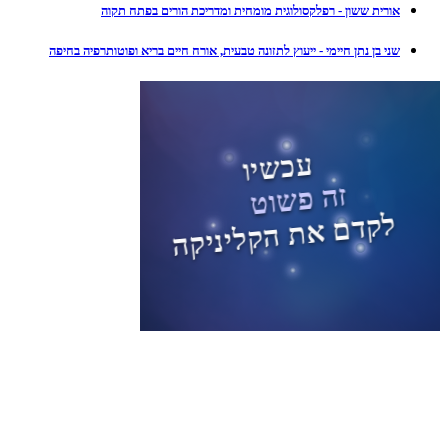
אורית ששון - רפלקסולוגית מומחית ומדריכת הורים בפתח תקוה
שני בן נתן חיימי - ייעוץ לתזונה טבעית, אורח חיים בריא ופוטותרפיה בחיפה