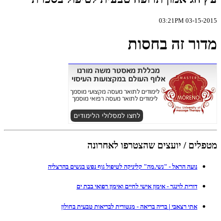
03-15-2015 03:21PM
מדור זה בחסות
מטפלים / יועצים שהצטרפו לאחרונה
נועה הראל - "נשי.מה" קליניקה לטיפול גוף נפש בנשים בהרצליה
דורית לוינגר - אימון אישי לחיים ואימון רפואי בבת ים
אתי רצאבי | בריה בריאה - מנטורית לבריאות טבעית בחולון