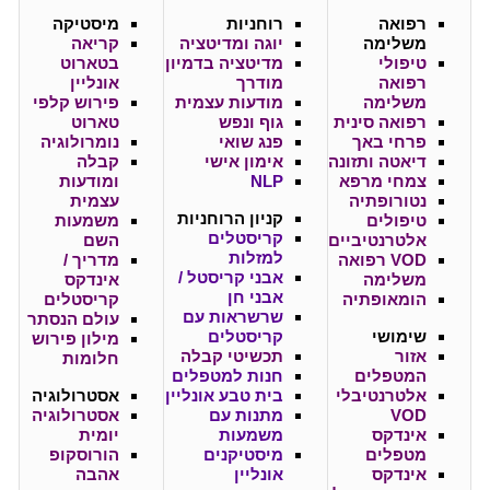
רפואה
רוחניות
מיסטיקה
משלימה
יוגה ומדיטציה
קריאה
טיפולי
מדיטציה בדמיון
בטארוט
רפואה
מודרך
אונליין
משלימה
מודעות עצמית
פירוש קלפי
רפואה סינית
גוף ונפש
טארוט
פרחי באך
פנג שואי
נומרולוגיה
דיאטה ותזונה
אימון אישי
קבלה
צמחי מרפא
NLP
ומודעות
נטורופתיה
עצמית
קניון
הרוחניות
טיפולים
משמעות
קריסטלים
אלטרנטיביים
השם
למזלות
VOD רפואה
מדריך /
אבני קריסטל /
משלימה
אינדקס
אבני חן
הומאופתיה
קריסטלים
שרשראות עם
עולם הנסתר
שימושי
קריסטלים
מילון פירוש
אזור
תכשיטי קבלה
חלומות
המטפלים
חנות למטפלים
אלטרנטיבלי
בית טבע אונליין
אסטרולוגיה
VOD
מתנות עם
אסטרולוגיה
אינדקס
משמעות
יומית
מטפלים
מיסטיקנים
הורוסקופ
אינדקס
אונליין
אהבה