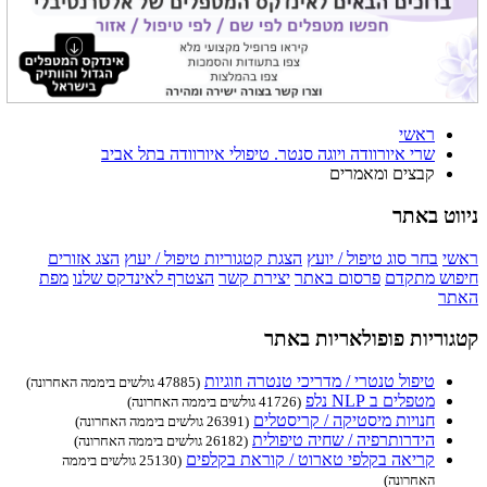
ראשי
שרי איורוודה ויוגה סנטר. טיפולי איורוודה בתל אביב
קבצים ומאמרים
ניווט באתר
ראשי
בחר סוג טיפול / יועץ
הצגת קטגוריות טיפול / יעוץ
הצג אזורים
חיפוש מתקדם
פרסום באתר
יצירת קשר
הצטרף לאינדקס שלנו
מפת
האתר
קטגוריות פופולאריות באתר
טיפול טנטרי / מדריכי טנטרה וזוגיות
(47885 גולשים ביממה האחרונה)
מטפלים ב NLP נלפ
(41726 גולשים ביממה האחרונה)
חנויות מיסטיקה / קריסטלים
(26391 גולשים ביממה האחרונה)
הידרותרפיה / שחיה טיפולית
(26182 גולשים ביממה האחרונה)
קריאה בקלפי טארוט / קוראת בקלפים
(25130 גולשים ביממה
האחרונה)