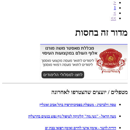
<
1
>
>>
מדור זה בחסות
מטפלים / יועצים שהצטרפו לאחרונה
טסה זילברברג - מטפלת בפסיכותרפיה בתל אביב ואונליין
נועה הראל - "נשי.מה" קליניקה לטיפול גוף נפש בנשים בהרצליה
דורית לוינגר - אימון אישי לחיים ואימון רפואי בבת ים