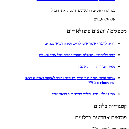
כבר אחרי הימים הראשונים הרגשתי את ההבדל
07-29-2026
מטפלים / יועצים פופולאריים
דורית לוינגר - אימון אישי לחיים ואימון רפואי בבת ים
טסה זילברברג - מטפלת בפסיכותרפיה בתל אביב ואונליין
מאיר תבורי - החזרת אהבה
שרונה סופר -מאמנת רוחנית, מטפלת ומורה לאקסס בארס Access
Consciousness™
אתי ג'יבלי - תטא הילינג ופרחי באך בבאר שבע
קטגוריות בלוגים
פוסטים אחרונים בבלוגים
No new blog posts