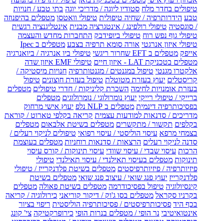
טיפולים בחדר מלח
סטודיו ליוגה / מדריכי יוגה
בתי טבע / חנויות
טבע
הידרותרפיה / שחיה טיפולית
טיפולי וואטסו
מטפלים בהיפנוזה
/ סוגסטיה
טיפולי רולפינג / אינטגרציה מבנית
אינטליגנציה רגשית
טיפולי גוף נפש רוח
טיפולי ביופידבק
התחברות מחדש והעצמה
טיפולי איזון אנרגטי
אורה סומא תרפיה בצבע
מטפלים ב Ipec
אייפק
מטפלים ב EFT שחרור ריגשי
טיפולי ביו אנרגיה / ביואנרגיה
מטפלים בטכניקת LAT - איזון חיים
טיפולי EMF איזון שדה
אלקטרו מגנטי
טיפול במגנטים / מגנטותרפיה
חנויות מיסטיקה /
קריסטלים
יעוץ בעזרת מטוטלת
טיפול בעזרת חוצונים
טיפול
בעזרת אומנויות לחימה
השכרת קליניקות / חדרי טיפולים
מטפלים
ברייקי / טיפולי רייקי
יעוץ נומרולוגי / נומרולוגים
מטפלים
בפסיכותרפיה דינמית
מטפלים ב NLP נלפ
יעוץ אישי מרחוק
מדריכים / סדנאות למודעות עצמית
קריאה בקלפי טארוט / קוראת
בקלפים
תקשור / מתקשרים
מטפלים בשיטת אלבאום
מטפלים
בצמחי מרפא
עיסוי הוליסטי / עיסוי רפואי
טיפולים לניקוי רעלים /
סדנה לניקוי רעלים
הרצאות / סדנאות רוחניות
מטפלים בעוצמת
הרכות
עיסוי שבדי / עיסוי שוודי
עיסוי תינוקות / קורס עיסוי
תינוקות
מטפלים בעיסוי תאילנדי / עיסוי תאילנדי
טיפולי
פיזיותרפיה / פיזיותרפיסטים
מטפלים בשיטת פלדנקרייז / טיפולי
פלדנקרייז
יעוץ פנג שואי / עיצוב פנג שואי
מטפלים בשיטת
קינסיולוגיה
טיפול בפסיכודרמה
מטפלים בשיטת פאולה
מטפלים
בקרניו סקראל
מטפלים בסו ג'וק / דיקור קוריאני
כירולוגיה / קריאה
בכף היד
פסיכותרפיסטים / פסיכותרפיה הוליסטית
ריפוי בציור
אינטואיטיבי
נר הופי / מטפלים בנרות הופי
כירופרקטיקה
צי' קונג