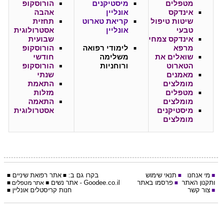
מטפלים
מיסטיקנים
הורוסקופ
אינדקס
אונליין
אהבה
שיטות טיפול
קריאת טארוט
תחזית
טבעי
אונליין
אסטרולוגית
אינדקס צמחי
שבועית
מרפא
לימודי רפואה
הורוסקופ
שואלים את
משלימה
חודשי
הטארוט
ורוחניות
הורוסקופ
מאמנים
שנתי
מומלצים
התאמת
מטפלים
מזלות
מומלצים
התאמה
מיסטיקנים
אסטרולוגית
מומלצים
מי אנחנו
תנאי שימוש
בקרו גם ב:
אתר
רפואת שיניים
■
■
■
■
ותקנון האתר
פרסמו באתר
Goodee.co.il
- אתר
נשים
■
■
אתר מטפלים
■
צור קשר
חנות קריסטלים אונליין
■
■