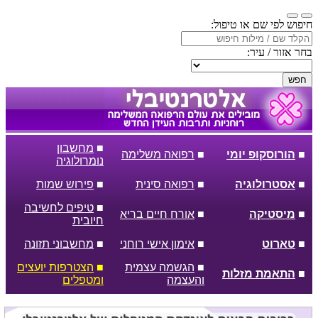
חיפוש לפי שם או טיפול:
בחר אזור / עיר:
חפש
■
מחשבון
■
הורוסקופ יומי
■
רפואה משלימה
נומרולוגיה
■
אסטרולוגיה
■
רפואה סינית
■
פירוש שמות
■
טיפים לחשיבה
■
מיסטיקה
■
אורח חיים בריא
חיובית
■
טארוט
■
אימון אישי רוחני
■
מחשבוני תזונה
■
הגשמה עצמית
■
הצטרפות יועצים
■
התאמת מזלות
והעצמה
ומטפלים