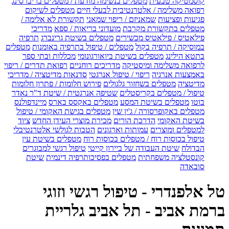
קוסמטיקה טבעית
מטפלים בנשימה מודעת / מטפלים בריברסינג
רפואה משלימה / אלטרנטיבית לבעלי חיים
מטפלים לשיקום
פגיעות ופציעות
שמאניזם / ריפוי שמאני
תקשורת לא אלימה /
מטפלים בתקשורת מקרבת
מועדוני בריאות / ספא
מדריכי
פילאטיס / פילאטיס מכשירים
מטפלים בשיטת גרינברג
תרפיה
במוסיקה / תרפיה בקול
מטפלים / טיפול בתרפיה באומנות
מטפלים
בתטא הילינג
מטפלים בשיטת ביואורגונומי
מכללות ובתי ספר
לרפואה משלימה ומיסטיקה
מדריכים רוחניים
רפואת תדרים / ריפוי
באמצעות אנרגיה
ריפוי / טיפול אנרגטי
סדנאות מדיטציה / מדריכי
מדיטציה
מטפלים בשחזור גלגולים
פירוש חלומות / פתרון חלומות
טיפול / מטפלים בקריסטלים
שטיפה אנרגטית / שיטת ד"ר נאדר
בוטו
מטפלים בשיטת המסע
מטפלים באקסס בארס
מיינדפולנס
מטפלים באקופרסורה / ג'ין שין
מטפלים בגישת האקומי / טיפול
בשיטת האקומי
הדרכת הורים
מכירת מוצרי העידן החדש
ציוד
למטפלים ומוצרים
עמותות וארגונים
הטבות לגולשי אלטרנטיבלי
טיפול בכוסות רוח / מטפלים בכוסות רוח
מטפלים בשיטת עין
הבדולח
שיטת העבודה של ביירון קייטי
טיפול רגשי למבוגרים
קונסטלציה משפחתית
מטפלים בפסיכותרפיה דינמית
שיטת
סובאדה
טל אלפנדרי - טיפול רגשי וזוגי
ברמת אביב - תל אביב גלריית