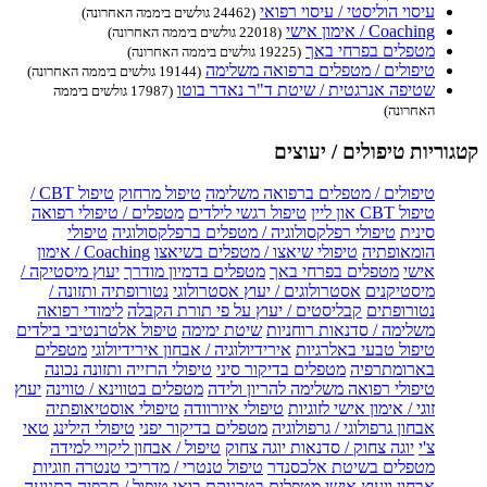
עיסוי הוליסטי / עיסוי רפואי
(24462 גולשים ביממה האחרונה)
Coaching / אימון אישי
(22018 גולשים ביממה האחרונה)
מטפלים בפרחי באך
(19225 גולשים ביממה האחרונה)
טיפולים / מטפלים ברפואה משלימה
(19144 גולשים ביממה האחרונה)
שטיפה אנרגטית / שיטת ד"ר נאדר בוטו
(17987 גולשים ביממה
האחרונה)
קטגוריות טיפולים / יעוצים
טיפולים / מטפלים ברפואה משלימה
טיפול מרחוק
טיפול CBT /
טיפול CBT און ליין
טיפול רגשי לילדים
מטפלים / טיפולי רפואה
סינית
טיפולי רפלקסולוגיה / מטפלים ברפלקסולוגיה
טיפולי
הומאופתיה
טיפולי שיאצו / מטפלים בשיאצו
Coaching / אימון
אישי
מטפלים בפרחי באך
מטפלים בדמיון מודרך
יעוץ מיסטיקה /
מיסטיקנים
אסטרולוגים / יעוץ אסטרולוגי
נטורופתיה ותזונה /
נטורופתים
קבליסטים / יעוץ על פי תורת הקבלה
לימודי רפואה
משלימה / סדנאות רוחניות
שיטת ימימה
טיפול אלטרנטיבי בילדים
טיפול טבעי באלרגיות
אירידיולוגיה / אבחון אירידיולוגי
מטפלים
בארומתרפיה
מטפלים בדיקור סיני
טיפולי הרזייה ותזונה נכונה
טיפולי רפואה משלימה להריון ולידה
מטפלים בטווינא / טווינה
יעוץ
זוגי / אימון אישי לזוגיות
טיפולי איורוודה
טיפולי אוסטיאופתיה
אבחון גרפולוגי / גרפולוגיה
מטפלים בדיקור יפני
טיפולי הילינג
טאי
צ'י
יוגה צחוק / סדנאות יוגה צחוק
טיפול / אבחון ליקויי למידה
מטפלים בשיטת אלכסנדר
טיפול טנטרי / מדריכי טנטרה וזוגיות
אבחון ויעוץ אישי
מטפלים בטכניקת בואן
טיפול / תרפיה בתנועה