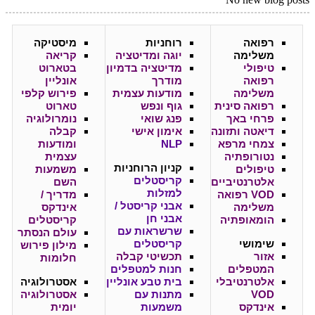
רפואה
רוחניות
מיסטיקה
משלימה
יוגה ומדיטציה
קריאה
טיפולי
מדיטציה בדמיון
בטארוט
רפואה
מודרך
אונליין
משלימה
מודעות עצמית
פירוש קלפי
רפואה סינית
גוף ונפש
טארוט
פרחי באך
פנג שואי
נומרולוגיה
דיאטה ותזונה
אימון אישי
קבלה
צמחי מרפא
NLP
ומודעות
נטורופתיה
עצמית
קניון
הרוחניות
טיפולים
משמעות
קריסטלים
אלטרנטיביים
השם
למזלות
VOD רפואה
מדריך /
אבני קריסטל /
משלימה
אינדקס
אבני חן
הומאופתיה
קריסטלים
שרשראות עם
עולם הנסתר
שימושי
קריסטלים
מילון פירוש
אזור
תכשיטי קבלה
חלומות
המטפלים
חנות למטפלים
אלטרנטיבלי
בית טבע אונליין
אסטרולוגיה
VOD
מתנות עם
אסטרולוגיה
אינדקס
משמעות
יומית