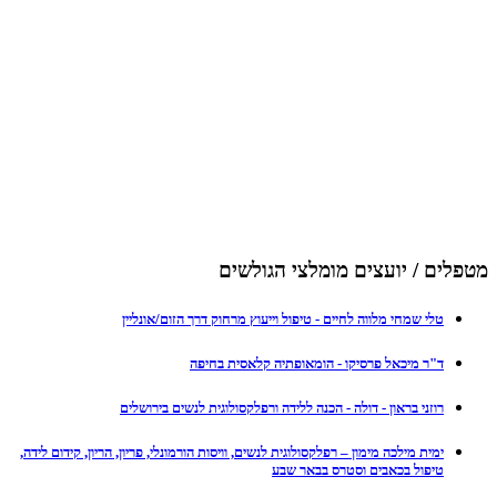
מטפלים / יועצים מומלצי הגולשים
טלי שמחי מלווה לחיים - טיפול וייעוץ מרחוק דרך הזום/אונליין
ד"ר מיכאל פרסיקו - הומאופתיה קלאסית בחיפה
רוזני בראון - דולה - הכנה ללידה ורפלקסולוגית לנשים בירושלים
ימית מילכה מימון – רפלקסולוגית לנשים, וויסות הורמונלי, פריון, הריון, קידום לידה,
טיפול בכאבים וסטרס בבאר שבע