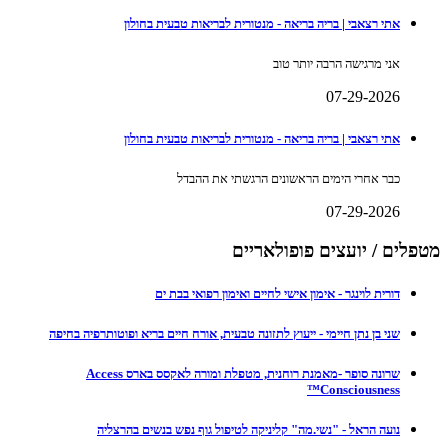
אתי רצאבי | בריה בריאה - מנטורית לבריאות טבעית בחולון
אני מרגישה הרבה יותר טוב
07-29-2026
אתי רצאבי | בריה בריאה - מנטורית לבריאות טבעית בחולון
כבר אחרי הימים הראשונים הרגשתי את ההבדל
07-29-2026
מטפלים / יועצים פופולאריים
דורית לוינגר - אימון אישי לחיים ואימון רפואי בבת ים
שני בן נתן חיימי - ייעוץ לתזונה טבעית, אורח חיים בריא ופוטותרפיה בחיפה
שרונה סופר -מאמנת רוחנית, מטפלת ומורה לאקסס בארס Access
Consciousness™
נועה הראל - "נשי.מה" קליניקה לטיפול גוף נפש בנשים בהרצליה