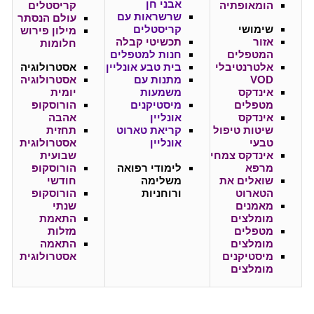
אבני חן
הומאופתיה
קריסטלים
שרשראות עם
עולם הנסתר
שימושי
קריסטלים
מילון פירוש
אזור
תכשיטי קבלה
חלומות
המטפלים
חנות למטפלים
אלטרנטיבלי
בית טבע אונליין
אסטרולוגיה
VOD
מתנות עם
אסטרולוגיה
אינדקס
משמעות
יומית
מטפלים
מיסטיקנים
הורוסקופ
אינדקס
אונליין
אהבה
שיטות טיפול
קריאת טארוט
תחזית
טבעי
אונליין
אסטרולוגית
אינדקס צמחי
שבועית
מרפא
לימודי רפואה
הורוסקופ
שואלים את
משלימה
חודשי
הטארוט
ורוחניות
הורוסקופ
מאמנים
שנתי
מומלצים
התאמת
מטפלים
מזלות
מומלצים
התאמה
מיסטיקנים
אסטרולוגית
מומלצים