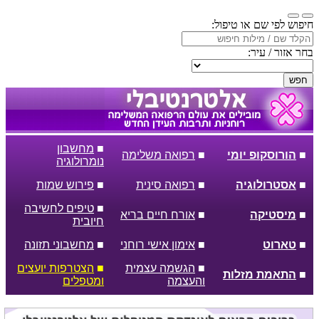
חיפוש לפי שם או טיפול:
בחר אזור / עיר:
חפש
■
מחשבון
■
הורוסקופ יומי
■
רפואה משלימה
נומרולוגיה
■
אסטרולוגיה
■
רפואה סינית
■
פירוש שמות
■
טיפים לחשיבה
■
מיסטיקה
■
אורח חיים בריא
חיובית
■
טארוט
■
אימון אישי רוחני
■
מחשבוני תזונה
■
הגשמה עצמית
■
הצטרפות יועצים
■
התאמת מזלות
והעצמה
ומטפלים