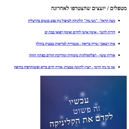
מטפלים / יועצים שהצטרפו לאחרונה
נועה הראל - "נשי.מה" קליניקה לטיפול גוף נפש בנשים בהרצליה
דורית לוינגר - אימון אישי לחיים ואימון רפואי בבת ים
אתי רצאבי | בריה בריאה - מנטורית לבריאות טבעית בחולון
אורית ששון - רפלקסולוגית מומחית ומדריכת הורים בפתח תקוה
שני בן נתן חיימי - ייעוץ לתזונה טבעית, אורח חיים בריא ופוטותרפיה בחיפה