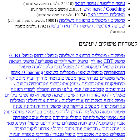
עיסוי הוליסטי / עיסוי רפואי
(24410 גולשים ביממה האחרונה)
Coaching / אימון אישי
(21953 גולשים ביממה האחרונה)
מטפלים בפרחי באך
(19174 גולשים ביממה האחרונה)
טיפולים / מטפלים ברפואה משלימה
(19091 גולשים ביממה האחרונה)
שטיפה אנרגטית / שיטת ד"ר נאדר בוטו
(17921 גולשים ביממה
האחרונה)
קטגוריות טיפולים / יעוצים
טיפולים / מטפלים ברפואה משלימה
טיפול מרחוק
טיפול CBT /
טיפול CBT און ליין
טיפול רגשי לילדים
מטפלים / טיפולי רפואה
סינית
טיפולי רפלקסולוגיה / מטפלים ברפלקסולוגיה
טיפולי
הומאופתיה
טיפולי שיאצו / מטפלים בשיאצו
Coaching / אימון
אישי
מטפלים בפרחי באך
מטפלים בדמיון מודרך
יעוץ מיסטיקה /
מיסטיקנים
אסטרולוגים / יעוץ אסטרולוגי
נטורופתיה ותזונה /
נטורופתים
קבליסטים / יעוץ על פי תורת הקבלה
לימודי רפואה
משלימה / סדנאות רוחניות
שיטת ימימה
טיפול אלטרנטיבי בילדים
טיפול טבעי באלרגיות
אירידיולוגיה / אבחון אירידיולוגי
מטפלים
בארומתרפיה
מטפלים בדיקור סיני
טיפולי הרזייה ותזונה נכונה
טיפולי רפואה משלימה להריון ולידה
מטפלים בטווינא / טווינה
יעוץ
זוגי / אימון אישי לזוגיות
טיפולי איורוודה
טיפולי אוסטיאופתיה
אבחון גרפולוגי / גרפולוגיה
מטפלים בדיקור יפני
טיפולי הילינג
טאי
צ'י
יוגה צחוק / סדנאות יוגה צחוק
טיפול / אבחון ליקויי למידה
מטפלים בשיטת אלכסנדר
טיפול טנטרי / מדריכי טנטרה וזוגיות
אבחון ויעוץ אישי
מטפלים בטכניקת בואן
טיפול / תרפיה בתנועה