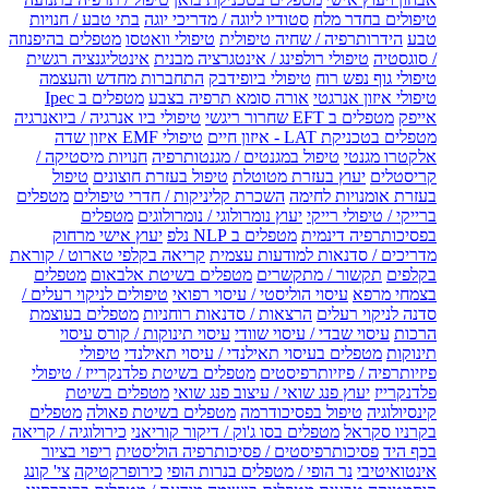
טיפולים בחדר מלח
סטודיו ליוגה / מדריכי יוגה
בתי טבע / חנויות
טבע
הידרותרפיה / שחיה טיפולית
טיפולי וואטסו
מטפלים בהיפנוזה
/ סוגסטיה
טיפולי רולפינג / אינטגרציה מבנית
אינטליגנציה רגשית
טיפולי גוף נפש רוח
טיפולי ביופידבק
התחברות מחדש והעצמה
טיפולי איזון אנרגטי
אורה סומא תרפיה בצבע
מטפלים ב Ipec
אייפק
מטפלים ב EFT שחרור ריגשי
טיפולי ביו אנרגיה / ביואנרגיה
מטפלים בטכניקת LAT - איזון חיים
טיפולי EMF איזון שדה
אלקטרו מגנטי
טיפול במגנטים / מגנטותרפיה
חנויות מיסטיקה /
קריסטלים
יעוץ בעזרת מטוטלת
טיפול בעזרת חוצונים
טיפול
בעזרת אומנויות לחימה
השכרת קליניקות / חדרי טיפולים
מטפלים
ברייקי / טיפולי רייקי
יעוץ נומרולוגי / נומרולוגים
מטפלים
בפסיכותרפיה דינמית
מטפלים ב NLP נלפ
יעוץ אישי מרחוק
מדריכים / סדנאות למודעות עצמית
קריאה בקלפי טארוט / קוראת
בקלפים
תקשור / מתקשרים
מטפלים בשיטת אלבאום
מטפלים
בצמחי מרפא
עיסוי הוליסטי / עיסוי רפואי
טיפולים לניקוי רעלים /
סדנה לניקוי רעלים
הרצאות / סדנאות רוחניות
מטפלים בעוצמת
הרכות
עיסוי שבדי / עיסוי שוודי
עיסוי תינוקות / קורס עיסוי
תינוקות
מטפלים בעיסוי תאילנדי / עיסוי תאילנדי
טיפולי
פיזיותרפיה / פיזיותרפיסטים
מטפלים בשיטת פלדנקרייז / טיפולי
פלדנקרייז
יעוץ פנג שואי / עיצוב פנג שואי
מטפלים בשיטת
קינסיולוגיה
טיפול בפסיכודרמה
מטפלים בשיטת פאולה
מטפלים
בקרניו סקראל
מטפלים בסו ג'וק / דיקור קוריאני
כירולוגיה / קריאה
בכף היד
פסיכותרפיסטים / פסיכותרפיה הוליסטית
ריפוי בציור
אינטואיטיבי
נר הופי / מטפלים בנרות הופי
כירופרקטיקה
צי' קונג