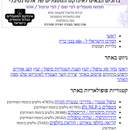
ראשי
המרכז הישראלי ל - nlp בבני ברק
גלריית תמונות
ניווט באתר
ראשי
בחר סוג טיפול / יועץ
הצגת קטגוריות טיפול / יעוץ
הצג אזורים
חיפוש מתקדם
פרסום באתר
יצירת קשר
הצטרף לאינדקס שלנו
מפת
האתר
קטגוריות פופולאריות באתר
טיפול טנטרי / מדריכי טנטרה וזוגיות
(47855 גולשים ביממה האחרונה)
מטפלים ב NLP נלפ
(41705 גולשים ביממה האחרונה)
חנויות מיסטיקה / קריסטלים
(26368 גולשים ביממה האחרונה)
הידרותרפיה / שחיה טיפולית
(26162 גולשים ביממה האחרונה)
קריאה בקלפי טארוט / קוראת בקלפים
(25102 גולשים ביממה
האחרונה)