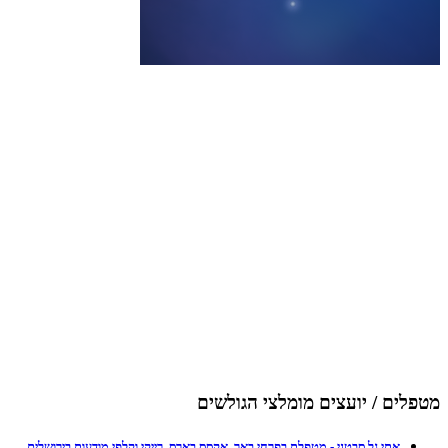
מטפלים / יועצים מומלצי הגולשים
אתי גל סבטני - מטפלת בפרחי באך, אקסס בארס, רייקי וקלפי מודעות בירושלים