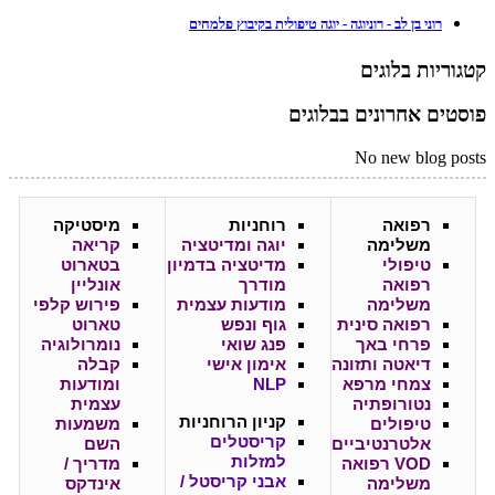
רוני בן לב - רוניוגה - יוגה טיפולית בקיבוץ פלמחים
קטגוריות בלוגים
פוסטים אחרונים בבלוגים
No new blog posts
רפואה
רוחניות
מיסטיקה
משלימה
יוגה ומדיטציה
קריאה
טיפולי
מדיטציה בדמיון
בטארוט
רפואה
מודרך
אונליין
משלימה
מודעות עצמית
פירוש קלפי
רפואה סינית
גוף ונפש
טארוט
פרחי באך
פנג שואי
נומרולוגיה
דיאטה ותזונה
אימון אישי
קבלה
צמחי מרפא
NLP
ומודעות
נטורופתיה
עצמית
קניון
הרוחניות
טיפולים
משמעות
קריסטלים
אלטרנטיביים
השם
למזלות
VOD רפואה
מדריך /
אבני קריסטל /
משלימה
אינדקס