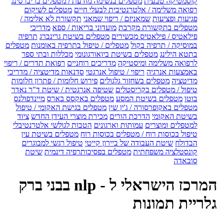
קוסמטיקה טבעית
מטפלים בנשימה מודעת / מטפלים בריברסינג
רפואה משלימה / אלטרנטיבית לבעלי חיים
מטפלים לשיקום
פגיעות ופציעות
שמאניזם / ריפוי שמאני
תקשורת לא אלימה /
מטפלים בתקשורת מקרבת
מועדוני בריאות / ספא
מדריכי
פילאטיס / פילאטיס מכשירים
מטפלים בשיטת גרינברג
תרפיה
במוסיקה / תרפיה בקול
מטפלים / טיפול בתרפיה באומנות
מטפלים
בתטא הילינג
מטפלים בשיטת ביואורגונומי
מכללות ובתי ספר
לרפואה משלימה ומיסטיקה
מדריכים רוחניים
רפואת תדרים / ריפוי
באמצעות אנרגיה
ריפוי / טיפול אנרגטי
סדנאות מדיטציה / מדריכי
מדיטציה
מטפלים בשחזור גלגולים
פירוש חלומות / פתרון חלומות
טיפול / מטפלים בקריסטלים
שטיפה אנרגטית / שיטת ד"ר נאדר
בוטו
מטפלים בשיטת המסע
מטפלים באקסס בארס
מיינדפולנס
מטפלים באקופרסורה / ג'ין שין
מטפלים בגישת האקומי / טיפול
בשיטת האקומי
הדרכת הורים
מכירת מוצרי העידן החדש
ציוד
למטפלים ומוצרים
עמותות וארגונים
הטבות לגולשי אלטרנטיבלי
טיפול בכוסות רוח / מטפלים בכוסות רוח
מטפלים בשיטת עין
הבדולח
שיטת העבודה של ביירון קייטי
טיפול רגשי למבוגרים
קונסטלציה משפחתית
מטפלים בפסיכותרפיה דינמית
שיטת
סובאדה
המרכז הישראלי ל - nlp בבני ברק
גלריית תמונות