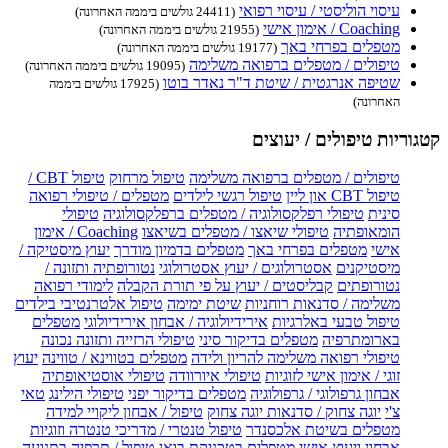
עיסוי הוליסטי / עיסוי רפואי
(24411 גולשים ביממה האחרונה)
Coaching / אימון אישי
(21955 גולשים ביממה האחרונה)
מטפלים בפרחי באך
(19177 גולשים ביממה האחרונה)
טיפולים / מטפלים ברפואה משלימה
(19095 גולשים ביממה האחרונה)
שטיפה אנרגטית / שיטת ד"ר נאדר בוטו
(17925 גולשים ביממה
האחרונה)
קטגוריות טיפולים / יעוצים
טיפולים / מטפלים ברפואה משלימה
טיפול מרחוק
טיפול CBT /
טיפול CBT און ליין
טיפול רגשי לילדים
מטפלים / טיפולי רפואה
סינית
טיפולי רפלקסולוגיה / מטפלים ברפלקסולוגיה
טיפולי
הומאופתיה
טיפולי שיאצו / מטפלים בשיאצו
Coaching / אימון
אישי
מטפלים בפרחי באך
מטפלים בדמיון מודרך
יעוץ מיסטיקה /
מיסטיקנים
אסטרולוגים / יעוץ אסטרולוגי
נטורופתיה ותזונה /
נטורופתים
קבליסטים / יעוץ על פי תורת הקבלה
לימודי רפואה
משלימה / סדנאות רוחניות
שיטת ימימה
טיפול אלטרנטיבי בילדים
טיפול טבעי באלרגיות
אירידיולוגיה / אבחון אירידיולוגי
מטפלים
בארומתרפיה
מטפלים בדיקור סיני
טיפולי הרזייה ותזונה נכונה
טיפולי רפואה משלימה להריון ולידה
מטפלים בטווינא / טווינה
יעוץ
זוגי / אימון אישי לזוגיות
טיפולי איורוודה
טיפולי אוסטיאופתיה
אבחון גרפולוגי / גרפולוגיה
מטפלים בדיקור יפני
טיפולי הילינג
טאי
צ'י
יוגה צחוק / סדנאות יוגה צחוק
טיפול / אבחון ליקויי למידה
מטפלים בשיטת אלכסנדר
טיפול טנטרי / מדריכי טנטרה וזוגיות
אבחון ויעוץ אישי
מטפלים בטכניקת בואן
טיפול / תרפיה בתנועה