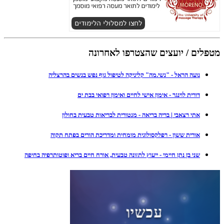
מטפלים / יועצים שהצטרפו לאחרונה
נועה הראל - "נשי.מה" קליניקה לטיפול גוף נפש בנשים בהרצליה
דורית לוינגר - אימון אישי לחיים ואימון רפואי בבת ים
אתי רצאבי | בריה בריאה - מנטורית לבריאות טבעית בחולון
אורית ששון - רפלקסולוגית מומחית ומדריכת הורים בפתח תקוה
שני בן נתן חיימי - ייעוץ לתזונה טבעית, אורח חיים בריא ופוטותרפיה בחיפה