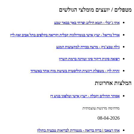
מטפלים / יועצים מומלצי הגולשים
אתי ג'יבלי - תטא הילינג ופרחי באך בבאר שבע
אורל נוריאל - יעוץ אישי בנומרולוגיה קבלית וקריאה בקלפים בתל אביב ואון-ליין
גילה טבצ'ניק - מרצה בכירה למקצועות המגע
רפואה סינית דיקור סיני וטווינה ברמת השרון
זהרה לוין - מטפלת ריגשית הוליסטית בשיטת מוח אחד באשדוד
המלצות אחרונות
אסתר תהילים וקבלה - ייעוץ אישי וטלפוני בגוש דן
מדהימה מרגשת עוצמתית
08-04-2026
אתי רצאבי | בריה בריאה - מנטורית לבריאות טבעית בחולון