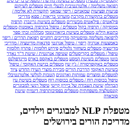
קוסמטיקה טבעית
מטפלים בנשימה מודעת / מטפלים בריברסינג
רפואה משלימה / אלטרנטיבית לבעלי חיים
מטפלים לשיקום
פגיעות ופציעות
שמאניזם / ריפוי שמאני
תקשורת לא אלימה /
מטפלים בתקשורת מקרבת
מועדוני בריאות / ספא
מדריכי
פילאטיס / פילאטיס מכשירים
מטפלים בשיטת גרינברג
תרפיה
במוסיקה / תרפיה בקול
מטפלים / טיפול בתרפיה באומנות
מטפלים
בתטא הילינג
מטפלים בשיטת ביואורגונומי
מכללות ובתי ספר
לרפואה משלימה ומיסטיקה
מדריכים רוחניים
רפואת תדרים / ריפוי
באמצעות אנרגיה
ריפוי / טיפול אנרגטי
סדנאות מדיטציה / מדריכי
מדיטציה
מטפלים בשחזור גלגולים
פירוש חלומות / פתרון חלומות
טיפול / מטפלים בקריסטלים
שטיפה אנרגטית / שיטת ד"ר נאדר
בוטו
מטפלים בשיטת המסע
מטפלים באקסס בארס
מיינדפולנס
מטפלים באקופרסורה / ג'ין שין
מטפלים בגישת האקומי / טיפול
בשיטת האקומי
הדרכת הורים
מכירת מוצרי העידן החדש
ציוד
למטפלים ומוצרים
עמותות וארגונים
הטבות לגולשי אלטרנטיבלי
טיפול בכוסות רוח / מטפלים בכוסות רוח
מטפלים בשיטת עין
הבדולח
שיטת העבודה של ביירון קייטי
טיפול רגשי למבוגרים
קונסטלציה משפחתית
מטפלים בפסיכותרפיה דינמית
שיטת
סובאדה
מטפלת NLP למבוגרים וילדים,
מדריכת הורים בירושלים