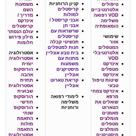
קניון
הרוחניות
טיפולים
משמעות
קריסטלים
אלטרנטיביים
השם
למזלות
VOD רפואה
מדריך /
אבני קריסטל /
משלימה
אינדקס
אבני חן
הומאופתיה
קריסטלים
שרשראות עם
עולם הנסתר
שימושי
קריסטלים
מילון פירוש
אזור
תכשיטי קבלה
חלומות
המטפלים
חנות למטפלים
אלטרנטיבלי
בית טבע אונליין
אסטרולוגיה
VOD
מתנות עם
אסטרולוגיה
אינדקס
משמעות
יומית
מטפלים
מיסטיקנים
הורוסקופ
אינדקס
אונליין
אהבה
שיטות טיפול
קריאת טארוט
תחזית
טבעי
אונליין
אסטרולוגית
אינדקס צמחי
שבועית
מרפא
לימודי רפואה
הורוסקופ
שואלים את
משלימה
חודשי
הטארוט
ורוחניות
הורוסקופ
מאמנים
שנתי
מומלצים
התאמת
מטפלים
מזלות
מומלצים
התאמה
מיסטיקנים
אסטרולוגית