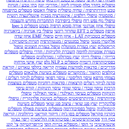
טיפולים בחדר מלח
סטודיו ליוגה / מדריכי יוגה
בתי טבע / חנויות
טבע
הידרותרפיה / שחיה טיפולית
טיפולי וואטסו
מטפלים בהיפנוזה
/ סוגסטיה
טיפולי רולפינג / אינטגרציה מבנית
אינטליגנציה רגשית
טיפולי גוף נפש רוח
טיפולי ביופידבק
התחברות מחדש והעצמה
טיפולי איזון אנרגטי
אורה סומא תרפיה בצבע
מטפלים ב Ipec
אייפק
מטפלים ב EFT שחרור ריגשי
טיפולי ביו אנרגיה / ביואנרגיה
מטפלים בטכניקת LAT - איזון חיים
טיפולי EMF איזון שדה
אלקטרו מגנטי
טיפול במגנטים / מגנטותרפיה
חנויות מיסטיקה /
קריסטלים
יעוץ בעזרת מטוטלת
טיפול בעזרת חוצונים
טיפול
בעזרת אומנויות לחימה
השכרת קליניקות / חדרי טיפולים
מטפלים
ברייקי / טיפולי רייקי
יעוץ נומרולוגי / נומרולוגים
מטפלים
בפסיכותרפיה דינמית
מטפלים ב NLP נלפ
יעוץ אישי מרחוק
מדריכים / סדנאות למודעות עצמית
קריאה בקלפי טארוט / קוראת
בקלפים
תקשור / מתקשרים
מטפלים בשיטת אלבאום
מטפלים
בצמחי מרפא
עיסוי הוליסטי / עיסוי רפואי
טיפולים לניקוי רעלים /
סדנה לניקוי רעלים
הרצאות / סדנאות רוחניות
מטפלים בעוצמת
הרכות
עיסוי שבדי / עיסוי שוודי
עיסוי תינוקות / קורס עיסוי
תינוקות
מטפלים בעיסוי תאילנדי / עיסוי תאילנדי
טיפולי
פיזיותרפיה / פיזיותרפיסטים
מטפלים בשיטת פלדנקרייז / טיפולי
פלדנקרייז
יעוץ פנג שואי / עיצוב פנג שואי
מטפלים בשיטת
קינסיולוגיה
טיפול בפסיכודרמה
מטפלים בשיטת פאולה
מטפלים
בקרניו סקראל
מטפלים בסו ג'וק / דיקור קוריאני
כירולוגיה / קריאה
בכף היד
פסיכותרפיסטים / פסיכותרפיה הוליסטית
ריפוי בציור
אינטואיטיבי
נר הופי / מטפלים בנרות הופי
כירופרקטיקה
צי' קונג