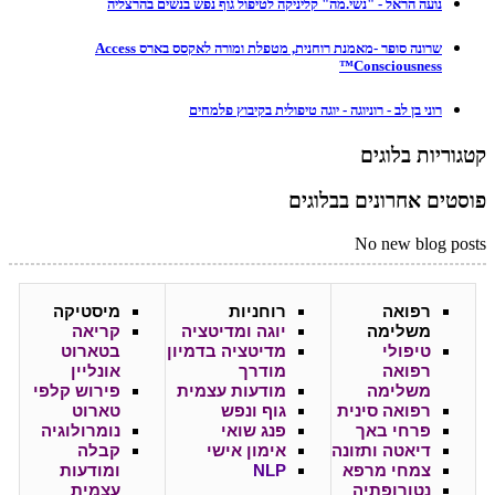
נועה הראל - "נשי.מה" קליניקה לטיפול גוף נפש בנשים בהרצליה
שרונה סופר -מאמנת רוחנית, מטפלת ומורה לאקסס בארס Access
Consciousness™
רוני בן לב - רוניוגה - יוגה טיפולית בקיבוץ פלמחים
קטגוריות בלוגים
פוסטים אחרונים בבלוגים
No new blog posts
רפואה
רוחניות
מיסטיקה
משלימה
יוגה ומדיטציה
קריאה
טיפולי
מדיטציה בדמיון
בטארוט
רפואה
מודרך
אונליין
משלימה
מודעות עצמית
פירוש קלפי
רפואה סינית
גוף ונפש
טארוט
פרחי באך
פנג שואי
נומרולוגיה
דיאטה ותזונה
אימון אישי
קבלה
צמחי מרפא
NLP
ומודעות
נטורופתיה
עצמית