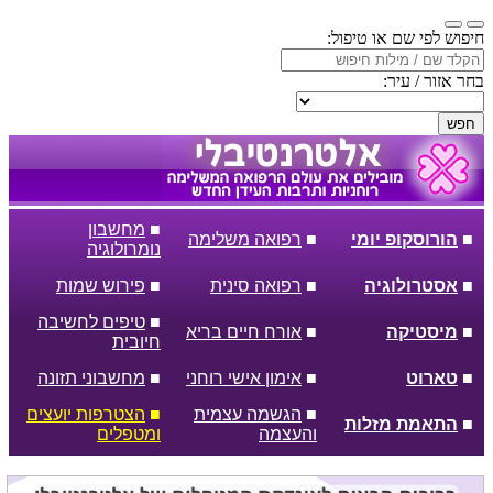
חיפוש לפי שם או טיפול:
בחר אזור / עיר:
חפש
■
מחשבון
■
הורוסקופ יומי
■
רפואה משלימה
נומרולוגיה
■
אסטרולוגיה
■
רפואה סינית
■
פירוש שמות
■
טיפים לחשיבה
■
מיסטיקה
■
אורח חיים בריא
חיובית
■
טארוט
■
אימון אישי רוחני
■
מחשבוני תזונה
■
הגשמה עצמית
■
הצטרפות יועצים
■
התאמת מזלות
והעצמה
ומטפלים