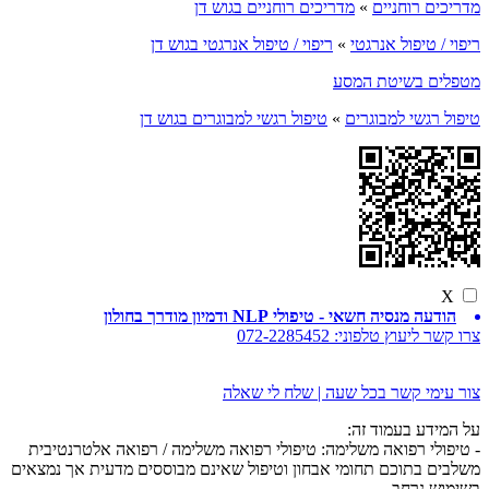
מדריכים רוחניים
»
מדריכים רוחניים בגוש דן
ריפוי / טיפול אנרגטי
»
ריפוי / טיפול אנרגטי בגוש דן
מטפלים בשיטת המסע
טיפול רגשי למבוגרים
»
טיפול רגשי למבוגרים בגוש דן
X
הודעה מנסיה חשאי - טיפולי NLP ודמיון מודרך בחולון
צרו קשר ליעוץ טלפוני:
072-2285452
צור עימי קשר בכל שעה | שלח לי שאלה
על המידע בעמוד זה:
- טיפולי רפואה משלימה: טיפולי רפואה משלימה / רפואה אלטרנטיבית
משלבים בתוכם תחומי אבחון וטיפול שאינם מבוססים מדעית אך נמצאים
בשימוש נרחב.