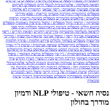
קוסמטיקה טבעית
מטפלים בנשימה מודעת / מטפלים בריברסינג
רפואה משלימה / אלטרנטיבית לבעלי חיים
מטפלים לשיקום
פגיעות ופציעות
שמאניזם / ריפוי שמאני
תקשורת לא אלימה /
מטפלים בתקשורת מקרבת
מועדוני בריאות / ספא
מדריכי
פילאטיס / פילאטיס מכשירים
מטפלים בשיטת גרינברג
תרפיה
במוסיקה / תרפיה בקול
מטפלים / טיפול בתרפיה באומנות
מטפלים
בתטא הילינג
מטפלים בשיטת ביואורגונומי
מכללות ובתי ספר
לרפואה משלימה ומיסטיקה
מדריכים רוחניים
רפואת תדרים / ריפוי
באמצעות אנרגיה
ריפוי / טיפול אנרגטי
סדנאות מדיטציה / מדריכי
מדיטציה
מטפלים בשחזור גלגולים
פירוש חלומות / פתרון חלומות
טיפול / מטפלים בקריסטלים
שטיפה אנרגטית / שיטת ד"ר נאדר
בוטו
מטפלים בשיטת המסע
מטפלים באקסס בארס
מיינדפולנס
מטפלים באקופרסורה / ג'ין שין
מטפלים בגישת האקומי / טיפול
בשיטת האקומי
הדרכת הורים
מכירת מוצרי העידן החדש
ציוד
למטפלים ומוצרים
עמותות וארגונים
הטבות לגולשי אלטרנטיבלי
טיפול בכוסות רוח / מטפלים בכוסות רוח
מטפלים בשיטת עין
הבדולח
שיטת העבודה של ביירון קייטי
טיפול רגשי למבוגרים
קונסטלציה משפחתית
מטפלים בפסיכותרפיה דינמית
שיטת
סובאדה
נסיה חשאי - טיפולי NLP ודמיון
מודרך בחולון