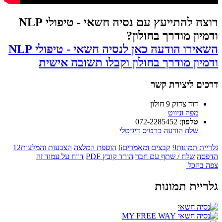
רוצה להתייעץ עם נסיה חשאי - טיפולי NLP
ודמיון מודרך בחולון?
השאירו הודעה כאן לנסיה חשאי - טיפולי NLP
ודמיון מודרך בחולון וקבלו תשובה אישית
דרכים ליצירת קשר
דוד צדוק 9 חולון
מפה וניווט
טלפון
:
072-2285452
שלח הודעה
כרטיס דיגיטלי
גלריית תמונות
9
קבצים ומאמרים
6
הוספת המלצה
הצבעות והמלצות
12
הדפסה
שלח / שתף עם חבר
הורד קובץ PDF
דווח על עמוד זה
צפה בהכל
גלריית תמונות