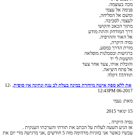
מכה בעוצמה.
פנימה אל עצמי
ומשם אל הסליחה,
לעצמי, לסביבה.
מתוך הכאב והקושי
דרך המודחק והתת מודע
אל האור וההרפיה.
נסיה היקרה,
מורת הדרך במסע,
ברגישות ובסבלנות מופלאה
הושטת לי יד
והובלת אותי, צעד אחר צעד
אל פתח היציאה.
תודה!!! דקלה
את ללא ספק אישה מיוחדת במינה בעלת לב ענק ונתינה אין סופית
, 12-
06-2017 12:43PM
מאת: נעמי
15 ינואר 2015
נסיה היקרה ,
אז הגיע השעה לעלות על הכתב את תודתי והערכתי הענקית .
עכשיו כאשר אני בזוגיות מדהימה מזה 5 חודשים ,אני מרגישה מדי יום את