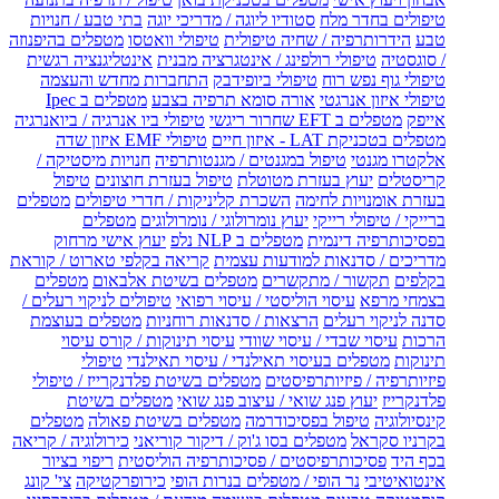
טיפולים בחדר מלח
סטודיו ליוגה / מדריכי יוגה
בתי טבע / חנויות
טבע
הידרותרפיה / שחיה טיפולית
טיפולי וואטסו
מטפלים בהיפנוזה
/ סוגסטיה
טיפולי רולפינג / אינטגרציה מבנית
אינטליגנציה רגשית
טיפולי גוף נפש רוח
טיפולי ביופידבק
התחברות מחדש והעצמה
טיפולי איזון אנרגטי
אורה סומא תרפיה בצבע
מטפלים ב Ipec
אייפק
מטפלים ב EFT שחרור ריגשי
טיפולי ביו אנרגיה / ביואנרגיה
מטפלים בטכניקת LAT - איזון חיים
טיפולי EMF איזון שדה
אלקטרו מגנטי
טיפול במגנטים / מגנטותרפיה
חנויות מיסטיקה /
קריסטלים
יעוץ בעזרת מטוטלת
טיפול בעזרת חוצונים
טיפול
בעזרת אומנויות לחימה
השכרת קליניקות / חדרי טיפולים
מטפלים
ברייקי / טיפולי רייקי
יעוץ נומרולוגי / נומרולוגים
מטפלים
בפסיכותרפיה דינמית
מטפלים ב NLP נלפ
יעוץ אישי מרחוק
מדריכים / סדנאות למודעות עצמית
קריאה בקלפי טארוט / קוראת
בקלפים
תקשור / מתקשרים
מטפלים בשיטת אלבאום
מטפלים
בצמחי מרפא
עיסוי הוליסטי / עיסוי רפואי
טיפולים לניקוי רעלים /
סדנה לניקוי רעלים
הרצאות / סדנאות רוחניות
מטפלים בעוצמת
הרכות
עיסוי שבדי / עיסוי שוודי
עיסוי תינוקות / קורס עיסוי
תינוקות
מטפלים בעיסוי תאילנדי / עיסוי תאילנדי
טיפולי
פיזיותרפיה / פיזיותרפיסטים
מטפלים בשיטת פלדנקרייז / טיפולי
פלדנקרייז
יעוץ פנג שואי / עיצוב פנג שואי
מטפלים בשיטת
קינסיולוגיה
טיפול בפסיכודרמה
מטפלים בשיטת פאולה
מטפלים
בקרניו סקראל
מטפלים בסו ג'וק / דיקור קוריאני
כירולוגיה / קריאה
בכף היד
פסיכותרפיסטים / פסיכותרפיה הוליסטית
ריפוי בציור
אינטואיטיבי
נר הופי / מטפלים בנרות הופי
כירופרקטיקה
צי' קונג