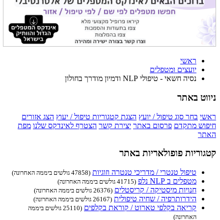
ראשי
יועצים ומטפלים
נסיה חשאי - טיפולי NLP ודמיון מודרך בחולון
ניווט באתר
ראשי
בחר סוג טיפול / יועץ
הצגת קטגוריות טיפול / יעוץ
הצג אזורים
חיפוש מתקדם
פרסום באתר
יצירת קשר
הצטרף לאינדקס שלנו
מפת
האתר
קטגוריות פופולאריות באתר
טיפול טנטרי / מדריכי טנטרה וזוגיות
(47858 גולשים ביממה האחרונה)
מטפלים ב NLP נלפ
(41715 גולשים ביממה האחרונה)
חנויות מיסטיקה / קריסטלים
(26376 גולשים ביממה האחרונה)
הידרותרפיה / שחיה טיפולית
(26167 גולשים ביממה האחרונה)
קריאה בקלפי טארוט / קוראת בקלפים
(25110 גולשים ביממה
האחרונה)