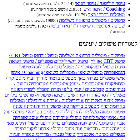
עיסוי הוליסטי / עיסוי רפואי
(24414 גולשים ביממה האחרונה)
Coaching / אימון אישי
(21956 גולשים ביממה האחרונה)
מטפלים בפרחי באך
(19179 גולשים ביממה האחרונה)
טיפולים / מטפלים ברפואה משלימה
(19096 גולשים ביממה האחרונה)
שטיפה אנרגטית / שיטת ד"ר נאדר בוטו
(17927 גולשים ביממה
האחרונה)
קטגוריות טיפולים / יעוצים
טיפולים / מטפלים ברפואה משלימה
טיפול מרחוק
טיפול CBT /
טיפול CBT און ליין
טיפול רגשי לילדים
מטפלים / טיפולי רפואה
סינית
טיפולי רפלקסולוגיה / מטפלים ברפלקסולוגיה
טיפולי
הומאופתיה
טיפולי שיאצו / מטפלים בשיאצו
Coaching / אימון
אישי
מטפלים בפרחי באך
מטפלים בדמיון מודרך
יעוץ מיסטיקה /
מיסטיקנים
אסטרולוגים / יעוץ אסטרולוגי
נטורופתיה ותזונה /
נטורופתים
קבליסטים / יעוץ על פי תורת הקבלה
לימודי רפואה
משלימה / סדנאות רוחניות
שיטת ימימה
טיפול אלטרנטיבי בילדים
טיפול טבעי באלרגיות
אירידיולוגיה / אבחון אירידיולוגי
מטפלים
בארומתרפיה
מטפלים בדיקור סיני
טיפולי הרזייה ותזונה נכונה
טיפולי רפואה משלימה להריון ולידה
מטפלים בטווינא / טווינה
יעוץ
זוגי / אימון אישי לזוגיות
טיפולי איורוודה
טיפולי אוסטיאופתיה
אבחון גרפולוגי / גרפולוגיה
מטפלים בדיקור יפני
טיפולי הילינג
טאי
צ'י
יוגה צחוק / סדנאות יוגה צחוק
טיפול / אבחון ליקויי למידה
מטפלים בשיטת אלכסנדר
טיפול טנטרי / מדריכי טנטרה וזוגיות
אבחון ויעוץ אישי
מטפלים בטכניקת בואן
טיפול / תרפיה בתנועה