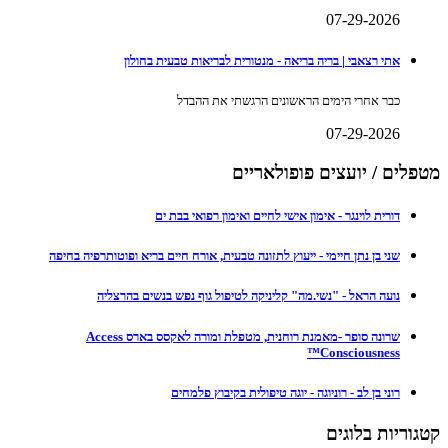
07-29-2026
אתי רצאבי | בריה בריאה - מנטורית לבריאות טבעית בחולון
כבר אחרי הימים הראשונים הרגשתי את ההבדל
07-29-2026
מטפלים / יועצים פופולאריים
דורית לוינגר - אימון אישי לחיים ואימון רפואי בבת ים
שני בן נתן חיימי - ייעוץ לתזונה טבעית, אורח חיים בריא ופוטותרפיה בחיפה
נועה הראל - "נשי.מה" קליניקה לטיפול גוף נפש בנשים בהרצליה
שרונה סופר -מאמנת רוחנית, מטפלת ומורה לאקסס בארס Access
Consciousness™
רוני בן לב - רוניוגה - יוגה טיפולית בקיבוץ פלמחים
קטגוריות בלוגים