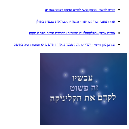
דורית לוינגר - אימון אישי לחיים ואימון רפואי בבת ים
אתי רצאבי | בריה בריאה - מנטורית לבריאות טבעית בחולון
אורית ששון - רפלקסולוגית מומחית ומדריכת הורים בפתח תקוה
שני בן נתן חיימי - ייעוץ לתזונה טבעית, אורח חיים בריא ופוטותרפיה בחיפה