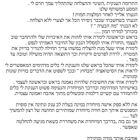
התרומה הענקית ,השינוי וההצלחה שהתהליך עמך תרם לי .
המסע המשותף שלנו
הגעתי אלייך לאחר המלצות חמות !
הגעתי כשחשבתי שכבר ניסיתי הכל אך לצערי ללא הצלחה .
לא הבנתי "מה הבעיה " ?
בזכותך למדתי המון .....
בראש ובראשונה לימדת אותי לזהות את האיכויות שלי ולהתחבר שוב
לעצמי ,החזרת אותי למסלול הנכון של החיבור האמיתי לנפש .
לימדת אותי שעל מנת להצליח במשהו צריך תחילה להגדיר בדיוק את
המטרה , לרדת לפרטים ודקויות וכך התוצאה תהיה מועילה וטובה עד
מאד .
לימדת אותי שהכל בראש שלנו והענקת לי כלים מדהימים המאפשרים לי
לראות את הסיטואציה "מבחוץ " ובכך לשפוט את הדברים בזויות שונות
ומגוונות.
לימדת אותי את החשיבות שלהיות נאמנה בראש ובראשונה לעצמי .
באישיותך המדהימה ובדרכך המיוחדת והנעימה פשוט הענקת לי כלים
להתמודד עם קשיים דילמות ומכשולים מתוך אהבה ואמונה עצמית.
את ללא ספק אישה מיוחדת במינה בעלת לב ענק ונתינה אין סופית
המפגשים איתך הם חוויה מיוחדת שמותירים תחושה של רצון להמשיך
לעד .....
אך גם בזה ,בדרכך המיוחדת את משחררת כשאת מגיעה להחלטה
שאפשר .
אוהבת אותך מודה ומוקירה