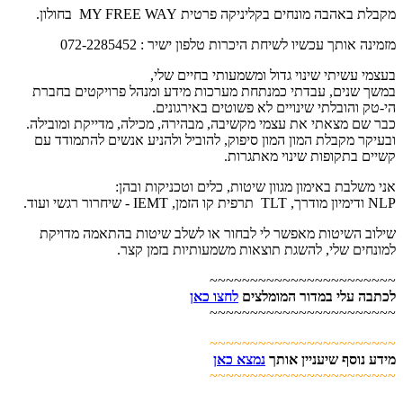
מקבלת באהבה מונחים בקליניקה פרטית MY FREE WAY בחולון.
מזמינה אותך עכשיו לשיחת היכרות טלפון ישיר : 072-2285452
בעצמי עשיתי שינוי גדול ומשמעותי בחיים שלי,
במשך שנים, עבדתי כמנתחת מערכות מידע ומנהל פרויקטים בחברת
הי-טק והובלתי שינויים לא פשוטים באירגונים.
כבר שם מצאתי את עצמי מקשיבה, מבהירה, מכילה, מדייקת ומובילה.
ובעיקר מקבלת המון המון סיפוק, להוביל ולהניע אנשים להתמודד עם
קשיים בתקופות שינוי מאתגרות.
אני משלבת באימון מגוון שיטות, כלים וטכניקות ובהן:
NLP ודימיון מודרך, TLT תרפית קו הזמן, IEMT - שיחרור רגשי ועוד.
שילוב השיטות מאפשר לי לבחור או לשלב שיטות בהתאמה מדויקת
למונחים שלי, להשגת תוצאות משמעותיות בזמן קצר.
~~~~~~~~~~~~~~~~~~~~~~~
לכתבה עלי במדור המומלצים
לחצו כאן
~~~~~~~~~~~~~~~~~~~~~~~
~~~~~~~~~~~~~~~~~~~~~~~
מידע נוסף שיעניין אותך
נמצא כאן
~~~~~~~~~~~~~~~~~~~~~~~