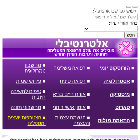
חיפוש לפי שם או טיפול:
בחר אזור / עיר:
חפש
■
מחשבון
■
הורוסקופ יומי
■
רפואה משלימה
נומרולוגיה
■
אסטרולוגיה
■
רפואה סינית
■
פירוש שמות
■
טיפים לחשיבה
■
מיסטיקה
■
אורח חיים בריא
חיובית
■
טארוט
■
אימון אישי רוחני
■
מחשבוני תזונה
■
הגשמה עצמית
■
הצטרפות יועצים
■
התאמת מזלות
והעצמה
ומטפלים