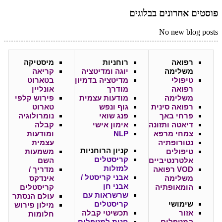
פוסטים אחרונים בבלוגים
No new blog posts
רפואה
רוחניות
מיסטיקה
משלימה
יוגה ומדיטציה
קריאה
טיפולי
מדיטציה בדמיון
בטארוט
רפואה
מודרך
אונליין
משלימה
מודעות עצמית
פירוש קלפי
רפואה סינית
גוף ונפש
טארוט
פרחי באך
פנג שואי
נומרולוגיה
דיאטה ותזונה
אימון אישי
קבלה
צמחי מרפא
NLP
ומודעות
נטורופתיה
עצמית
קניון
הרוחניות
טיפולים
משמעות
קריסטלים
אלטרנטיביים
השם
למזלות
VOD רפואה
מדריך /
אבני קריסטל /
משלימה
אינדקס
אבני חן
הומאופתיה
קריסטלים
שרשראות עם
עולם הנסתר
שימושי
קריסטלים
מילון פירוש
אזור
תכשיטי קבלה
חלומות