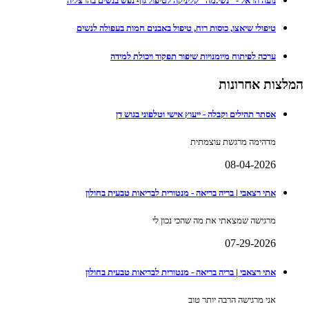
נועה הראל - "נשי.מה" קליניקה לטיפול גוף נפש בנשים בהרצליה
טיפולי שיאצו, כוסות רוח, טיפול באבנים חמות בעפולה לנשים
ערכה לפיתוח מיומנויות שיפור תפקוד ויכולת למידה
המלצות אחרונות
אסתר תהילים וקבלה - ייעוץ אישי וטלפוני בגוש דן
מדהימה מרגשת עוצמתית
08-04-2026
אתי רצאבי | בריה בריאה - מנטורית לבריאות טבעית בחולון
מרגישה שמצאתי את מה שהכי נכון לי
07-29-2026
אתי רצאבי | בריה בריאה - מנטורית לבריאות טבעית בחולון
אני מרגישה הרבה יותר טוב