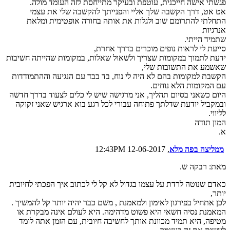
פגשתי אישה חייכנית, עוטפת ובעיקר מתייחסת לזה העומד מולה.
אט אט, דרך הקשבה שלך אליי והפנייתך להקשבה שלי את עצמי
התחלתי להתרומם שוב ולגלות את אותה בחורה אופטימית ומלאת
אנרגיות
שתמיד הייתי.
סייעת לי לראות נופים מוכרים בדרך אחרת,
ידעת לתמוך במקומות שצריך ולשאול שאלות, במקומות שהייתה חשיבות
שאשמע את התשובות שלי,
הקשבת למקומות בהם לא היה לי נוח, בד בבד עם הנגיעה וההתמודדות
עם המקומות הלא נוחים.
היום כשאני בסיום תהליך, אני מרגישה שיש לי כלים לצעוד בדרך חדשה
ובמקביל יודעת שדלתך פתוחה עבורי לכל רגע בוא ארגיש שאני זקוקה
לליווי.
המון תודה
א.
ממליצה בפה מלא
, 12-06-2017 12:43PM
מאת: רבקה ש.
כאדם שנוטה לרדת על עצמו בגדול לא קל לי לכתוב איך הפכתי לחיובית
יותר,
לכן אתחיל בפירגון לאימון ולמאמנת , משם כבר יהיה יותר קל להמשיך .
המאמנת נסיה חשאי היא פשוט מדהימה. היא לעולם אינה מבקרת או
מטיפה, היא תמיד מכוונת אותך לחשיבה חיובית, עם הזמן אתה לומד