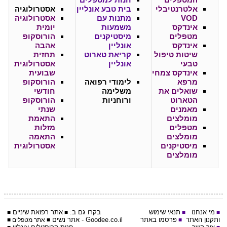
המטפלים
חנות למטפלים
אלטרנטיבלי
בית טבע אונליין
אסטרולוגיה
VOD
מתנות עם
אסטרולוגיה
אינדקס
משמעות
יומית
מטפלים
מיסטיקנים
הורוסקופ
אינדקס
אונליין
אהבה
שיטות טיפול
קריאת טארוט
תחזית
טבעי
אונליין
אסטרולוגית
אינדקס צמחי
שבועית
מרפא
לימודי רפואה
הורוסקופ
שואלים את
משלימה
חודשי
הטארוט
ורוחניות
הורוסקופ
מאמנים
שנתי
מומלצים
התאמת
מטפלים
מזלות
מומלצים
התאמה
מיסטיקנים
אסטרולוגית
מומלצים
מי אנחנו
תנאי שימוש
בקרו גם ב:
אתר
רפואת שיניים
■
■
■
■
ותקנון האתר
פרסמו באתר
Goodee.co.il
- אתר
נשים
■
■
אתר מטפלים
■