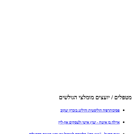
מטפלים / יועצים מומלצי הגולשים
פסיכותרפיה הוליסטית והילינג בזכרון יעקוב
איילה בן איטח - יעוץ אישי ולעסקים און-ליין