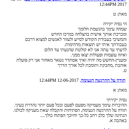
2017 12:44PM
מאת: ט
הי נסיה יקירה
שמחה עימך בהגשמת חלומך
ומברכת אותך אישית בהצלחה במרכז החדש
והמשיכי בעבודת הקודש לסייע ולעזור לאנשים למצוא דרכם
בעבודתך איתי יש תוצאות מדהימות.
לדעתי עד עתה אני לא קולטת שהגעתי עד הלום
ואיזה עוצמות ופעולות יצאו ממני.
ומעניין-החשש מה יהיה ואיך אסתדר נשאר מאחור אני רק פועלת
אוהבת ,מחבקת ותומכת לכל אורך הדרך
ט.
תודה על ההרגשה הנעימה
, 12-06-2017 12:44PM
מאת: א
נסיה יקירתי
ההיכרות עימך מעמיקה מפעם לפעם ובכל פעם יותר נהדרת בעיני.
תודה על ההרגשה הנעימה, הפתיחות והקבלה שאת מעניקה לכולנו.
הנתינה שלך בלב רחב כל-כך וחיוכך הפתוח כולך....
באהבה א.