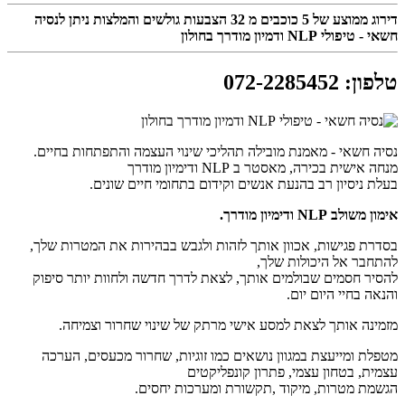
דירוג ממוצע של
5
כוכבים מ
32
הצבעות גולשים והמלצות ניתן לנסיה
חשאי - טיפולי NLP ודמיון מודרך בחולון
טלפון
:
072-2285452
נסיה חשאי - מאמנת מובילה תהליכי שינוי העצמה והתפתחות בחיים.
מנחה אישית בכירה, מאסטר ב NLP ודימיון מודרך
בעלת ניסיון רב בהנעת אנשים וקידום בתחומי חיים שונים.
אימון משולב NLP ודימיון מודרך.
בסדרת פגישות, אכוון אותך לזהות ולגבש בבהירות את המטרות שלך,
להתחבר אל היכולות שלך,
להסיר חסמים שבולמים אותך, לצאת לדרך חדשה ולחוות יותר סיפוק
והנאה בחיי היום יום.
מזמינה אותך לצאת למסע אישי מרתק של שינוי שחרור וצמיחה.
מטפלת ומייעצת במגוון נושאים כמו זוגיות, שחרור מכעסים, הערכה
עצמית, בטחון עצמי, פתרון קונפליקטים
הגשמת מטרות, מיקוד ,תקשורת ומערכות יחסים.