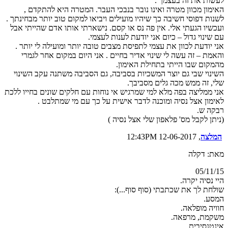
לעשות את זה בעצמך .
האימון מכוון מטרה ואינו נובר בנבכי העבר. המטרה היא להתקדם ,
לשנות דפוסי חשיבה כך שיהיו מועילים ויביאו למקום טוב יותר מבחינתך .
ועכשיו הגעתי אלי. אין פה נס או קסם. נישארתי אותו אדם שהייתי אבל
עם שינוי גדול – כיום אני יודעת לענות לעצמי.
אני יודעת לכוון את עצמי לתפיסת מצבים טובה יותר ומועילה לי יותר .
והאמת – זה עשה לי שינוי אדיר בחיים . אני היום במקום אחר לגמרי
מהמקום שבו הייתי בתחילת האימון.
השינוי שבי גם יוצר המשכיות בסביבה, גם הסביבה משתנה עקב השינוי
שלי, זה ממש מכה גלים מסביבך.
אני ממליצה בפה מלא למי שמרגיש אי נוחות עם חלקים שונים בחייו ללכת
לאימון אצל נסיה ומוכנה לדבר אישית על כך עם מי שמתלבט .
רבקה ש.
(ניתן לקבל מס' פלאפון שלי אצל נסיה )
המלצה
, 12-06-2017 12:43PM
מאת: דקלה
05/11/15
היי נסיה יקרה.
שולחת לך את שכתבתי (סוף סוף...):
המסע.
חוויה מופלאה.
משקמת, מרפאה.
אינטנסיבית.