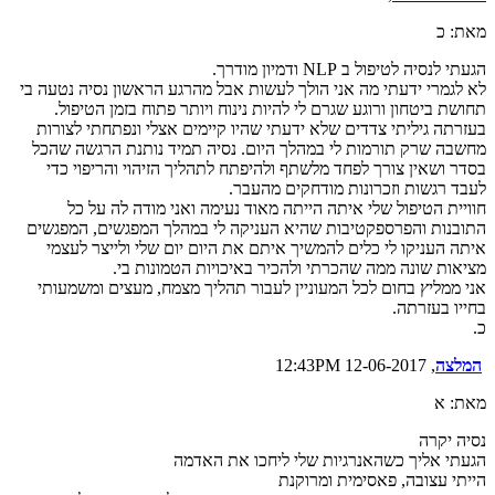
מאת: כ
הגעתי לנסיה לטיפול ב NLP ודמיון מודרך.
לא לגמרי ידעתי מה אני הולך לעשות אבל מהרגע הראשון נסיה נטעה בי
תחושת ביטחון ורוגע שגרם לי להיות נינוח ויותר פתוח בזמן הטיפול.
בעזרתה גיליתי צדדים שלא ידעתי שהיו קיימים אצלי ונפתחתי לצורות
מחשבה שרק תורמות לי במהלך היום. נסיה תמיד נותנת הרגשה שהכל
בסדר ושאין צורך לפחד מלשתף ולהיפתח לתהליך הזיהוי והריפוי כדי
לעבד רגשות וזכרונות מודחקים מהעבר.
חוויית הטיפול שלי איתה הייתה מאוד נעימה ואני מודה לה על כל
התובנות והפרספקטיבות שהיא העניקה לי במהלך המפגשים, המפגשים
איתה העניקו לי כלים להמשיך איתם את היום יום שלי ולייצר לעצמי
מציאות שונה ממה שהכרתי ולהכיר באיכויות הטמונות בי.
אני ממליץ בחום לכל המעוניין לעבור תהליך מצמח, מעצים ומשמעותי
בחייו בעזרתה.
כ.
המלצה
, 12-06-2017 12:43PM
מאת: א
נסיה יקרה
הגעתי אליך כשהאנרגיות שלי ליחכו את האדמה
הייתי עצובה, פאסימית ומרוקנת