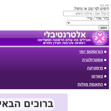
חיפוש לפי שם או טיפול:
בחר אזור / עיר:
חפש
■
הורוסקופ יומי
■
אסטרולוגיה
■
מיסטיקה
■
טארוט
■
התאמת מזלות