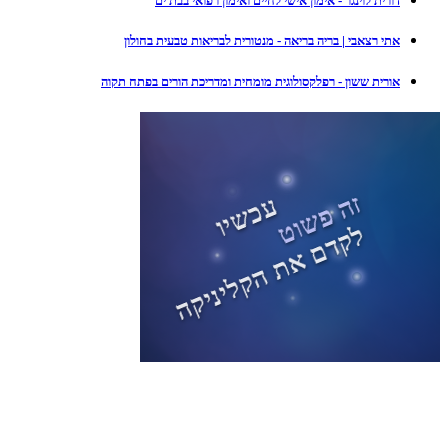
דורית לוינגר - אימון אישי לחיים ואימון רפואי בבת ים
אתי רצאבי | בריה בריאה - מנטורית לבריאות טבעית בחולון
אורית ששון - רפלקסולוגית מומחית ומדריכת הורים בפתח תקוה