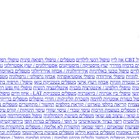
טיפול רגשי לילדים
מטפלים / טיפולי רפואה סינית
טיפולי רפל
 בדמיון מודרך
יעוץ מיסטיקה / מיסטיקנים
אסטרולוגים / יעוץ אסטרולוגי
נט
לדים
טיפול טבעי באלרגיות
אירידיולוגיה / אבחון אירידיולוגי
מטפלים בארומת
לזוגיות
טיפולי איורוודה
טיפולי אוסטיאופתיה
אבחון גרפולוגי / גרפולוגיה
מטפל
י טנטרה וזוגיות
אבחון ויעוץ אישי
מטפלים בטכניקת בואן
טיפול / תרפיה בת
טיה
טיפולי רולפינג / אינטגרציה מבנית
אינטליגנציה רגשית
טיפולי גוף נפש רו
טיפולי ביו אנרגיה / ביואנרגיה
מטפלים בטכניקת LAT - איזון חיים
טיפולי EMF איזון שדה אלקטר
ול בעזרת אומנויות לחימה
השכרת קליניקות / חדרי טיפולים
מטפלים ברייקי /
עצמית
קריאה בקלפי טארוט / קוראת בקלפים
תקשור / מתקשרים
מטפלים ב
ת
מטפלים בעוצמת הרכות
עיסוי שבדי / עיסוי שוודי
עיסוי תינוקות / קורס עיס
ג שואי / עיצוב פנג שואי
מטפלים בשיטת קינסיולוגיה
טיפול בפסיכודרמה
מטפ
וליסטית
ריפוי בציור אינטואיטיבי
נר הופי / מטפלים בנרות הופי
כירופרקטיקה
פציעות
שמאניזם / ריפוי שמאני
תקשורת לא אלימה / מטפלים בתקשורת מק
יה באומנות
מטפלים בתטא הילינג
מטפלים בשיטת ביואורגונומי
מכללות ובת
דיטציה
מטפלים בשחזור גלגולים
פירוש חלומות / פתרון חלומות
טיפול / מטפל