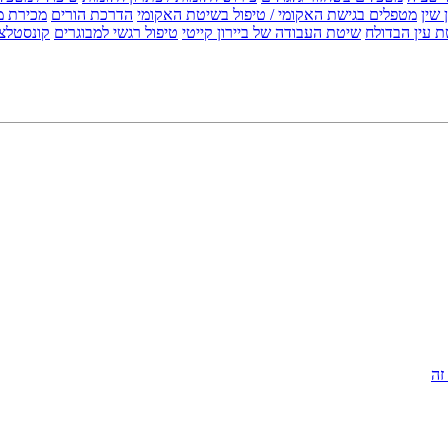
 שין
מטפלים בגישת האקומי / טיפול בשיטת האקומי
הדרכת הורים
מכירת מ
 עין הבדולח
שיטת העבודה של ביירון קייטי
טיפול רגשי למבוגרים
קונסטלצ
זה