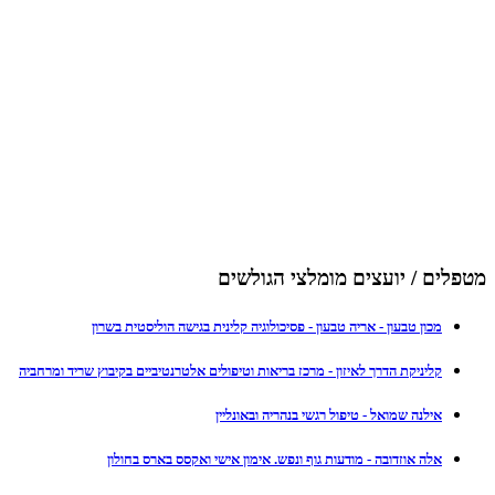
מטפלים / יועצים מומלצי הגולשים
מכון טבעון - אריה טבעון - פסיכולוגיה קלינית בגישה הוליסטית בשרון
קליניקת הדרך לאיזון - מרכז בריאות וטיפולים אלטרנטיביים בקיבוץ שריד ומרחביה
אילנה שמואל - טיפול רגשי בנהריה ובאונליין
אלה אוזדובה - מודעות גוף ונפש. אימון אישי ואקסס בארס בחולון