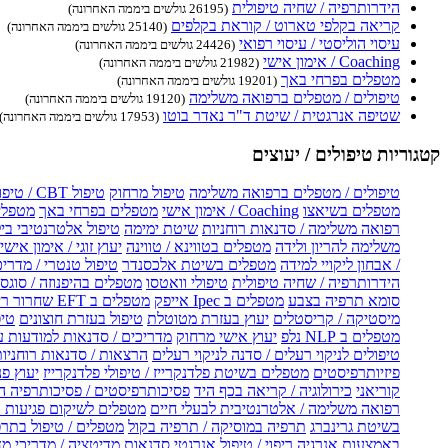
הידרותרפיה / שחיה טיפולית
(26195 גולשים ביממה האחרונה)
קריאה בקלפי טארוט / קוראת בקלפים
(25140 גולשים ביממה האחרונה)
עיסוי הוליסטי / עיסוי רפואי
(24426 גולשים ביממה האחרונה)
Coaching / אימון אישי
(21982 גולשים ביממה האחרונה)
מטפלים בפרחי באך
(19201 גולשים ביממה האחרונה)
טיפולים / מטפלים ברפואה משלימה
(19120 גולשים ביממה האחרונה)
שטיפה אנרגטית / שיטת ד"ר נאדר בוטו
(17953 גולשים ביממה האחרונה)
קטגוריות טיפולים / יעוצים
טיפולים / מטפלים ברפואה משלימה
טיפול מרחוק
טיפול CBT / טיפול CBT און ליין
מטפלים בשיאצו
Coaching / אימון אישי
מטפלים בפרחי באך
מטפלים
רפואה משלימה / סדנאות רוחניות
שיטת ימימה
טיפול אלטרנטיבי בי
משלימה להריון ולידה
מטפלים בטווינא / טווינה
יעוץ זוגי / אימון אישי 
/ אבחון ליקויי למידה
מטפלים בשיטת אלכסנדר
טיפול טנטרי / מדריכ
הידרותרפיה / שחיה טיפולית
טיפולי וואטסו
מטפלים בהיפנוזה / סוגס
סומא תרפיה בצבע
מטפלים ב Ipec אייפק
מטפלים ב EFT שחרור ריגשי
מיסטיקה / קריסטלים
יעוץ בעזרת מטוטלת
טיפול בעזרת חוצונים
טיפ
מטפלים ב NLP נלפ
יעוץ אישי מרחוק
מדריכים / סדנאות למודעות 
טיפולים לניקוי רעלים / סדנה לניקוי רעלים
הרצאות / סדנאות רוחניו
פיזיותרפיסטים
מטפלים בשיטת פלדנקרייז / טיפולי פלדנקרייז
יעוץ פנ
קוריאני
כירולוגיה / קריאה בכף היד
פסיכותרפיסטים / פסיכותרפיה ה
רפואה משלימה / אלטרנטיבית לבעלי חיים
מטפלים לשיקום פגיעות ו
בשיטת גרינברג
תרפיה במוסיקה / תרפיה בקול
מטפלים / טיפול בתרפ
באמצעות אנרגיה
ריפוי / טיפול אנרגטי
סדנאות מדיטציה / מדריכי מ