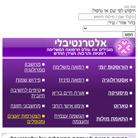
חיפוש לפי שם או טיפול:
בחר אזור / עיר:
חפש
■
מחשבון
■
הורוסקופ יומי
■
רפואה משלימה
נומרולוגיה
■
אסטרולוגיה
■
רפואה סינית
■
פירוש שמות
■
טיפים לחשיבה
■
מיסטיקה
■
אורח חיים בריא
חיובית
■
טארוט
■
אימון אישי רוחני
■
מחשבוני תזונה
■
הגשמה עצמית
■
הצטרפות יועצים
■
התאמת מזלות
והעצמה
ומטפלים