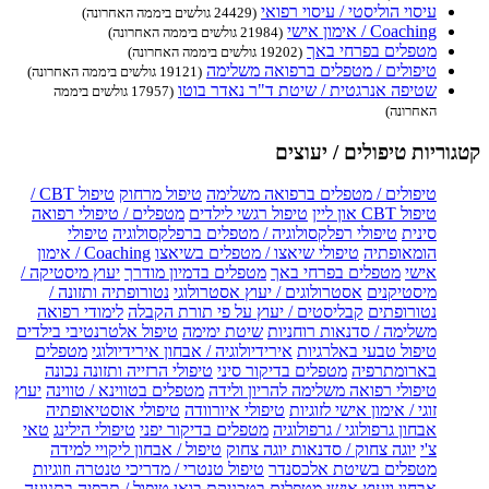
עיסוי הוליסטי / עיסוי רפואי
(24429 גולשים ביממה האחרונה)
Coaching / אימון אישי
(21984 גולשים ביממה האחרונה)
מטפלים בפרחי באך
(19202 גולשים ביממה האחרונה)
טיפולים / מטפלים ברפואה משלימה
(19121 גולשים ביממה האחרונה)
שטיפה אנרגטית / שיטת ד"ר נאדר בוטו
(17957 גולשים ביממה
האחרונה)
קטגוריות טיפולים / יעוצים
טיפולים / מטפלים ברפואה משלימה
טיפול מרחוק
טיפול CBT /
טיפול CBT און ליין
טיפול רגשי לילדים
מטפלים / טיפולי רפואה
סינית
טיפולי רפלקסולוגיה / מטפלים ברפלקסולוגיה
טיפולי
הומאופתיה
טיפולי שיאצו / מטפלים בשיאצו
Coaching / אימון
אישי
מטפלים בפרחי באך
מטפלים בדמיון מודרך
יעוץ מיסטיקה /
מיסטיקנים
אסטרולוגים / יעוץ אסטרולוגי
נטורופתיה ותזונה /
נטורופתים
קבליסטים / יעוץ על פי תורת הקבלה
לימודי רפואה
משלימה / סדנאות רוחניות
שיטת ימימה
טיפול אלטרנטיבי בילדים
טיפול טבעי באלרגיות
אירידיולוגיה / אבחון אירידיולוגי
מטפלים
בארומתרפיה
מטפלים בדיקור סיני
טיפולי הרזייה ותזונה נכונה
טיפולי רפואה משלימה להריון ולידה
מטפלים בטווינא / טווינה
יעוץ
זוגי / אימון אישי לזוגיות
טיפולי איורוודה
טיפולי אוסטיאופתיה
אבחון גרפולוגי / גרפולוגיה
מטפלים בדיקור יפני
טיפולי הילינג
טאי
צ'י
יוגה צחוק / סדנאות יוגה צחוק
טיפול / אבחון ליקויי למידה
מטפלים בשיטת אלכסנדר
טיפול טנטרי / מדריכי טנטרה וזוגיות
אבחון ויעוץ אישי
מטפלים בטכניקת בואן
טיפול / תרפיה בתנועה