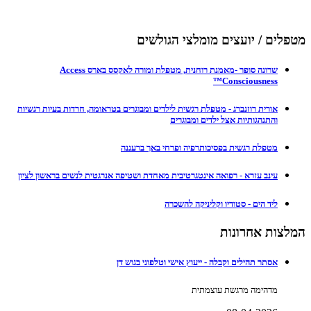
מטפלים / יועצים מומלצי הגולשים
שרונה סופר -מאמנת רוחנית, מטפלת ומורה לאקסס בארס Access
Consciousness™
אורית רוזנברג - מטפלת רגשית לילדים ומבוגרים בטראומה, חרדות בעיות רגשיות
והתנהגותיות אצל ילדים ומבוגרים
מטפלת רגשית בפסיכותרפיה ופרחי באך ברעננה
עינב עזרא - רפואה אינטגרטיבית מאחדת ושטיפה אנרגטית לנשים בראשון לציון
ליד הים - סטודיו וקליניקה להשכרה
המלצות אחרונות
אסתר תהילים וקבלה - ייעוץ אישי וטלפוני בגוש דן
מדהימה מרגשת עוצמתית