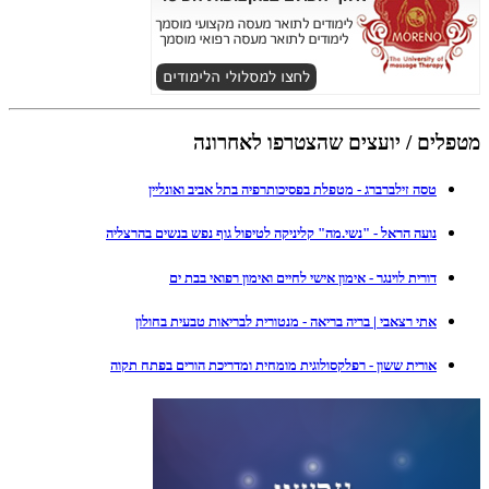
מטפלים / יועצים שהצטרפו לאחרונה
טסה זילברברג - מטפלת בפסיכותרפיה בתל אביב ואונליין
נועה הראל - "נשי.מה" קליניקה לטיפול גוף נפש בנשים בהרצליה
דורית לוינגר - אימון אישי לחיים ואימון רפואי בבת ים
אתי רצאבי | בריה בריאה - מנטורית לבריאות טבעית בחולון
אורית ששון - רפלקסולוגית מומחית ומדריכת הורים בפתח תקוה