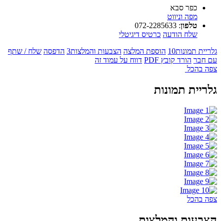
כפר סבא
מפה וניווט
טלפון
:
072-2285633
שלח הודעה
כרטיס דיגיטלי
גלריית תמונות
10
הוספת המלצה
הצבעות והמלצות
3
הדפסה
שלח / שתף
עם חבר
הורד קובץ PDF
דווח על עמוד זה
צפה בהכל
גלריית תמונות
צפה בהכל
הצבעות והמלצות