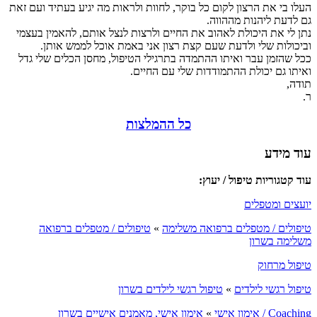
העלו בי את הרצון לקום כל בוקר, לחוות ולראות מה יגיע בעתיד ועם זאת
גם לדעת ליהנות מההווה.
נתן לי את היכולת לאהוב את החיים ולרצות לנצל אותם, להאמין בעצמי
וביכולות שלי ולדעת שעם קצת רצון אני באמת אוכל לממש אותן.
ככל שהזמן עבר ואיתו ההתמדה בתרגילי הטיפול, מחסן הכלים שלי גדל
ואיתו גם יכולת ההתמודדות שלי עם החיים.
תודה,
ר.
כל ההמלצות
עוד מידע
עוד קטגוריות טיפול / יעוץ:
יועצים ומטפלים
טיפולים / מטפלים ברפואה משלימה
»
טיפולים / מטפלים ברפואה
משלימה בשרון
טיפול מרחוק
טיפול רגשי לילדים
»
טיפול רגשי לילדים בשרון
Coaching / אימון אישי
»
אימון אישי, מאמנים אישיים בשרון