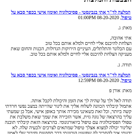
המלצה לד"ר אתי בנבינסטי - פסיכולוגיה ואימון אישי בכפר סבא על
טיפול
, 08-20-2020 01:00PM
מאת: ג.
אתי אהובה,
הצלחת להיכנס אליי לחיים ולמלא אותם בכל טוב
עם הבלונד והתלתלים, העיניים הירוקות הגדולות, הכנות והחום שאת
מעניקה הצלחת להיכנס אליי לחיים ולמלא אותם בכל טוב.
תודה. ג.
המלצה לד"ר אתי בנבינסטי - פסיכולוגיה ואימון אישי בכפר סבא על
טיפול
, 08-20-2020 12:59PM
מאת: אורן פ
תודה לאל ולך על שהיה לך את הזמן והיכולת לקבל אותה.
אתמול קיבלתי הכוונה לשלוח אליך את לינור שהייתה במצב נפשי חרדתי
קשה ביותר, וכל זאת כשאינני מכירה אותך באופן אישי, אבל כן שמעתי
עליך בהרצאה של נוגה גזית, אשר הזכירה את שמך שאת משלבת את
טפולי הפסיכולוגיה עם טיפול ביואורגונומי. בהרצאה הזאת קיבלתי תובנה
שלינור יכולה למצוא אצלך טיפול שמתאים לצרכים /לבעיה שלה. לא
ידעתי איך להסביר לה שפשוט הוכוונתי דרך תחושות וחיבור שלי לאמון