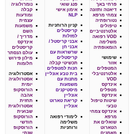
פרחי באך
פנג שואי
נומרולוגיה
דיאטה ותזונה
אימון אישי
קבלה
צמחי מרפא
NLP
ומודעות
נטורופתיה
עצמית
קניון
הרוחניות
טיפולים
משמעות
קריסטלים
אלטרנטיביים
השם
למזלות
VOD רפואה
מדריך /
אבני קריסטל /
משלימה
אינדקס
אבני חן
הומאופתיה
קריסטלים
שרשראות עם
עולם הנסתר
שימושי
קריסטלים
מילון פירוש
אזור
תכשיטי קבלה
חלומות
המטפלים
חנות למטפלים
אלטרנטיבלי
בית טבע אונליין
אסטרולוגיה
VOD
מתנות עם
אסטרולוגיה
אינדקס
משמעות
יומית
מטפלים
מיסטיקנים
הורוסקופ
אינדקס
אונליין
אהבה
שיטות טיפול
קריאת טארוט
תחזית
טבעי
אונליין
אסטרולוגית
אינדקס צמחי
שבועית
מרפא
לימודי רפואה
הורוסקופ
שואלים את
משלימה
חודשי
הטארוט
ורוחניות
הורוסקופ
מאמנים
שנתי