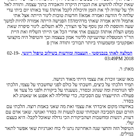
שאת יכולה להושיע את הגברת היקרה והאבודה בתוך עצמה. ותודה לאל
ולך על שהיה לך את הזמן והיכולת לקבל אותה! עוד באותו יום ביתי עדי
שלחה לי הודעה ואמרה אמא!! חדשות טובות לינור הייתה אצל אתי
אתמול והיא אמרה שאתי מדהימה!!! הפגישה הייתה אמורה להיות למשך
שעה והוספת לה זמן נוסף על פי הצורך, ללא תשלום. לינור סיפרה שאת
ממש הצלת אותה! ובעצם אתי אחרי הכל אני הייתי השליח ואת היית
הד"ר המטפלת שהיעניקה ללינור אמון בעצמה ובך והטיפול היה מקצועי
ואפקטיבי ומשמעותי ביותר תבורכי ותודה אורן פ
המלצה לאתי בנבניסטי - העצמה ומודעות בשילוב טיפול ריגשי
, 02-19-
2018 03:49PM
מאת: ר.
מאז שאני זוכרת את עצמי הייתי מאוד רגישה.
תמיד הלכתי על ביצים, חשבתי על כולם לפני שחשבתי על עצמי, הלכתי
לפי הנורמות ומה שנהוג ובסדר, נשענתי על ביקורת ולפני כל צעד או
פעולה- התייעצתי עם הסביבה, כדי שחלילה לא אפגע או שאנהג לא
בסדר.
באיזשהו מקום איבדתי את עצמי ואת מה שאני באמת רוצה. הלכתי עם
הזרם ועם הסביבה ושכחתי שגם לטעות זה בסדר ואנושי. שאני אדם עם
דעות, רגשות ומחשבות ושהביקורת הכי גדולה שאוכל לקבל- היא בעצם
שלי.
הטיפול הזה והחצי שנה האחרונה נתנו לי כוח ואנרגיות שאי אפשר לתאר
במילים.