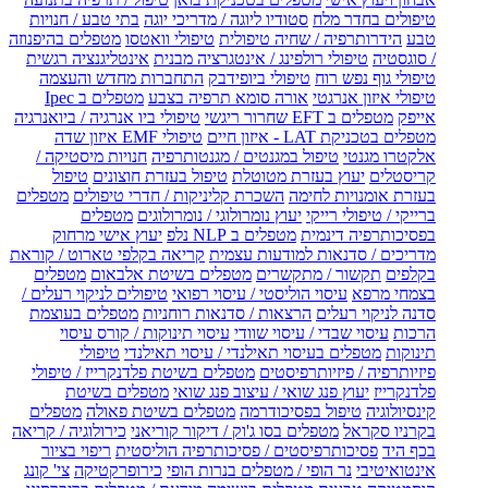
טיפולים בחדר מלח
סטודיו ליוגה / מדריכי יוגה
בתי טבע / חנויות
טבע
הידרותרפיה / שחיה טיפולית
טיפולי וואטסו
מטפלים בהיפנוזה
/ סוגסטיה
טיפולי רולפינג / אינטגרציה מבנית
אינטליגנציה רגשית
טיפולי גוף נפש רוח
טיפולי ביופידבק
התחברות מחדש והעצמה
טיפולי איזון אנרגטי
אורה סומא תרפיה בצבע
מטפלים ב Ipec
אייפק
מטפלים ב EFT שחרור ריגשי
טיפולי ביו אנרגיה / ביואנרגיה
מטפלים בטכניקת LAT - איזון חיים
טיפולי EMF איזון שדה
אלקטרו מגנטי
טיפול במגנטים / מגנטותרפיה
חנויות מיסטיקה /
קריסטלים
יעוץ בעזרת מטוטלת
טיפול בעזרת חוצונים
טיפול
בעזרת אומנויות לחימה
השכרת קליניקות / חדרי טיפולים
מטפלים
ברייקי / טיפולי רייקי
יעוץ נומרולוגי / נומרולוגים
מטפלים
בפסיכותרפיה דינמית
מטפלים ב NLP נלפ
יעוץ אישי מרחוק
מדריכים / סדנאות למודעות עצמית
קריאה בקלפי טארוט / קוראת
בקלפים
תקשור / מתקשרים
מטפלים בשיטת אלבאום
מטפלים
בצמחי מרפא
עיסוי הוליסטי / עיסוי רפואי
טיפולים לניקוי רעלים /
סדנה לניקוי רעלים
הרצאות / סדנאות רוחניות
מטפלים בעוצמת
הרכות
עיסוי שבדי / עיסוי שוודי
עיסוי תינוקות / קורס עיסוי
תינוקות
מטפלים בעיסוי תאילנדי / עיסוי תאילנדי
טיפולי
פיזיותרפיה / פיזיותרפיסטים
מטפלים בשיטת פלדנקרייז / טיפולי
פלדנקרייז
יעוץ פנג שואי / עיצוב פנג שואי
מטפלים בשיטת
קינסיולוגיה
טיפול בפסיכודרמה
מטפלים בשיטת פאולה
מטפלים
בקרניו סקראל
מטפלים בסו ג'וק / דיקור קוריאני
כירולוגיה / קריאה
בכף היד
פסיכותרפיסטים / פסיכותרפיה הוליסטית
ריפוי בציור
אינטואיטיבי
נר הופי / מטפלים בנרות הופי
כירופרקטיקה
צי' קונג