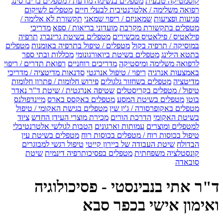
קוסמטיקה טבעית
מטפלים בנשימה מודעת / מטפלים בריברסינג
רפואה משלימה / אלטרנטיבית לבעלי חיים
מטפלים לשיקום
פגיעות ופציעות
שמאניזם / ריפוי שמאני
תקשורת לא אלימה /
מטפלים בתקשורת מקרבת
מועדוני בריאות / ספא
מדריכי
פילאטיס / פילאטיס מכשירים
מטפלים בשיטת גרינברג
תרפיה
במוסיקה / תרפיה בקול
מטפלים / טיפול בתרפיה באומנות
מטפלים
בתטא הילינג
מטפלים בשיטת ביואורגונומי
מכללות ובתי ספר
לרפואה משלימה ומיסטיקה
מדריכים רוחניים
רפואת תדרים / ריפוי
באמצעות אנרגיה
ריפוי / טיפול אנרגטי
סדנאות מדיטציה / מדריכי
מדיטציה
מטפלים בשחזור גלגולים
פירוש חלומות / פתרון חלומות
טיפול / מטפלים בקריסטלים
שטיפה אנרגטית / שיטת ד"ר נאדר
בוטו
מטפלים בשיטת המסע
מטפלים באקסס בארס
מיינדפולנס
מטפלים באקופרסורה / ג'ין שין
מטפלים בגישת האקומי / טיפול
בשיטת האקומי
הדרכת הורים
מכירת מוצרי העידן החדש
ציוד
למטפלים ומוצרים
עמותות וארגונים
הטבות לגולשי אלטרנטיבלי
טיפול בכוסות רוח / מטפלים בכוסות רוח
מטפלים בשיטת עין
הבדולח
שיטת העבודה של ביירון קייטי
טיפול רגשי למבוגרים
קונסטלציה משפחתית
מטפלים בפסיכותרפיה דינמית
שיטת
סובאדה
ד"ר אתי בנבינסטי - פסיכולוגיה
ואימון אישי בכפר סבא