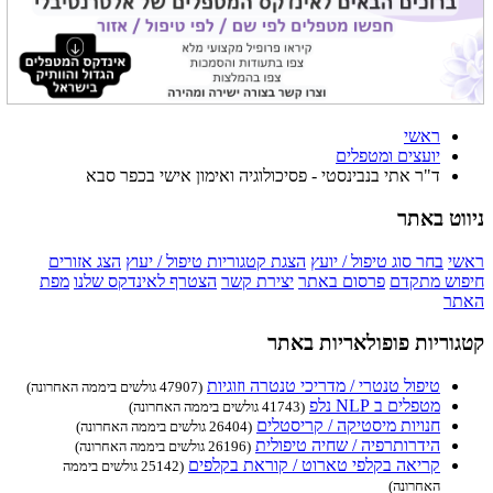
ראשי
יועצים ומטפלים
ד"ר אתי בנבינסטי - פסיכולוגיה ואימון אישי בכפר סבא
ניווט באתר
ראשי
בחר סוג טיפול / יועץ
הצגת קטגוריות טיפול / יעוץ
הצג אזורים
חיפוש מתקדם
פרסום באתר
יצירת קשר
הצטרף לאינדקס שלנו
מפת
האתר
קטגוריות פופולאריות באתר
טיפול טנטרי / מדריכי טנטרה וזוגיות
(47907 גולשים ביממה האחרונה)
מטפלים ב NLP נלפ
(41743 גולשים ביממה האחרונה)
חנויות מיסטיקה / קריסטלים
(26404 גולשים ביממה האחרונה)
הידרותרפיה / שחיה טיפולית
(26196 גולשים ביממה האחרונה)
קריאה בקלפי טארוט / קוראת בקלפים
(25142 גולשים ביממה
האחרונה)