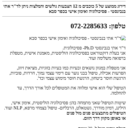
דירוג ממוצע של
5
כוכבים מ
12
הצבעות גולשים והמלצות ניתן לד"ר אתי
בנבינסטי - פסיכולוגיה ואימון אישי בכפר סבא
טלפון
:
072-2285633
ד"ר אתי בנבינסטי Ph.D- פסיכולוגית.
אני בעלת דוקטוראט בפסיכולוגיה הוליסטית, מאמנת אישית, מטפלת
ברפואה משלימה ועוד.
אני מטפלת במגוון נושאים ובעיות כמו בעיות בזוגיות, מציאת זיווג,
הפרעות אכילה, טיפול בבני נוער עם דימוי עצמי נמוך, חרדות, פוביות,
הרגשת חוסר ביטחון, הרגשת חוסר מימוש עצמי וכד'.
הטיפול שלי הוא אישי ומלווה את המטופלים לכל אורך הדרך, עד
להחלמה.
שיטות הטיפול שאני מתמחה בהן: פסיכולוגיה הוליסטית, אימון אישי,
הילינג, דמיון מודרך, גשטאלט, הרבליזם- טיפול בצמחי מרפא, NLP ועוד.
הטיפולים מתבצעים פנים מול פנים
או באופן מקוון דרך הזום.