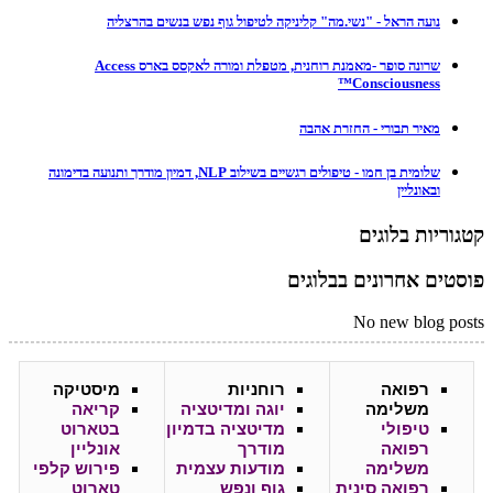
נועה הראל - "נשי.מה" קליניקה לטיפול גוף נפש בנשים בהרצליה
שרונה סופר -מאמנת רוחנית, מטפלת ומורה לאקסס בארס Access
Consciousness™
מאיר תבורי - החזרת אהבה
שלומית בן חמו - טיפולים רגשיים בשילוב NLP, דמיון מודרך ותנועה בדימונה
ובאונליין
קטגוריות בלוגים
פוסטים אחרונים בבלוגים
No new blog posts
רפואה
רוחניות
מיסטיקה
משלימה
יוגה ומדיטציה
קריאה
טיפולי
מדיטציה בדמיון
בטארוט
רפואה
מודרך
אונליין
משלימה
מודעות עצמית
פירוש קלפי
רפואה סינית
גוף ונפש
טארוט