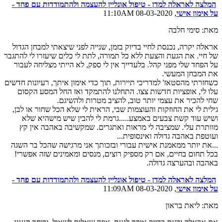
המלצה לאראלה למדן - טיפול אונליין להעצמה ולהתמודדות עם פחד -
על אימון אישי
, 08-03-2020 11:10AM
מאת: סימי חלבה
אראלה יקרה, נכנסת לחיי בדיוק בזמן, שנייה לפני שיצאתי למבחן הגדול
של חיי. את הגעת והצעת ללא כל תמורה, לתת לי כלים שיעזרו לי להתגבר
על הפחד שלי מפני קהל. בלעדייך אין לי ספק, לא הייתי מצליחה לעבור
את המבחן המעשי.
כשחזרתי מהסטאז' למדריכי תיירות, תוך כדי אימון איתך, רעיונות חדשים
עלו לי, אופציות חדשות צצו. התחלנו להתמקד ואז החל המסע הקסום
שחי להכיר את עצמי יותר טוב, להציב מטרות ולהשיגם.
גילית לי את החוזקות והעוצמות שבי, הראית לי שלא הכל שחור או לבן,
ושיש עוד קשת צבעים באמצע.....גרמת לי להבין שיש מישהיא שלא
מוותרת עלי. שמציבה לי מראות ואתגרים. שמקשיבה באהבה אין קץ
ועוטפת באהבה גדולה ואינסופית...
...את יותר ממאמנת אישית עבורי ובזכותך אני מרגישה שהכל בר השגה
בכל תחום בחיים, אם רק מספיק רוצים, מנסים ומאמינים שזה אפשרי!
באהבה ובהערצה גדולה.
המלצה לאראלה למדן - טיפול אונליין להעצמה ולהתמודדות עם פחד -
על אימון אישי
, 08-03-2020 11:09AM
מאת: ליאת בראון