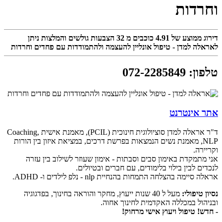
וחרדות
דירוג ממוצע של
4.91
כוכבים מ
32
הצבעות גולשים והמלצות ניתן
לאראלה למדן - טיפול אונליין להעצמה ולהתמודדות עם פחדים וחרדות
טלפון
:
072-2285849
אתר אינטרנט
ד"ר אראלה למדן סוציולוגית חינוכית (PCIL), מאמנת אישית Coaching,
NLP, מאמנת נשים הנמצאות בפרשת דרכים, במציאת איזון בין הורות
וקריירה.
אני מתמקדת באימון סבים וסבתות - אימון שעוזר לשילוב בין עזרה
לנכדים לבין בילוי בלימודים, עם חברים ובטיולים.
אראלה סיימה בהצלחה התמחות בהנחיית nlp - נלפ לילדים ו- ADHD.
נסיון טיפולי:
מעל ל 40 שנות ייעוץ, מחקר והוראה בחינוך, בפדגוגיה
ובניהול במכללה האקדמית לחינוך אחוה.
- חדש! טיפול ויעוץ אישי מרחוק!