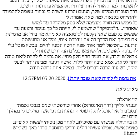
את אראלה ידעת בדיוק איפה לגעת. איזה שאלות לשאול, וביחד הגענו
לתשובות. למדת אותי להיות יצירתית ולהמציא פתרונות חדשים.
דרך העברת המידע שלך, הנועם והרוגע השרה בי נכונות עצומה להתמודד
ולהתייחס בקנאות למה שאת אומרת לי.
כל מפגש היה חוויה מעצימה שלא פסק מלהדהד עד למגש
שאחריו....ה"מוסיקה" שהשמעת לי, הייתה כל כך נעימה ורגועה עד
שפשוט כל פעם שאני נקלעת לסיטואציה לא מתאימה בחיי אני מדמיינת
את דמותך ואת הדרך בה את מדברת איתי, ומיד אני מתעשתת
ונרגעת....הטיפול לימד אותי שפה חדשה ונכונה לחיים. עכשיו מוטל עלי
להכניסה לאוטומט, ולהשתמש בכלים הנהדרים שנתת לי.
אראלוש יקרה, את תמיד תהיי חלק מחיי. את גרמת לי להיות ליאת טובה
יותר לליאת, אמא טובה יותר לילדי, אישה רגועה ומבינה יותר לבעלי
היקר, ויש עוד הרבה דברים לומר. במילה אחת גדולה תודה.
את גרמת לי להיות ליאת טובה יותר!!
, 05-20-2020 12:57PM
מאת: ליאת
היי אראלה
הגעתי אלייך (דרך האינטרנט) אחרי שחיפשתי שנים בנבכי נשמתי
ובסביבתי איך אוכל לתקן דפוסי התנהגות בתוכי אשר מזיקים לי במהלך
היום יום.
אז בהתחלה נפגשתי עם פסיכולוג, לאחר מכן ניסיתי לעשות קאוצ׳ינג
(אימון אישי), אפילו עשיתי הילינג ורייקי בתוספת פרחי באך בשימוש
קבוע!!!