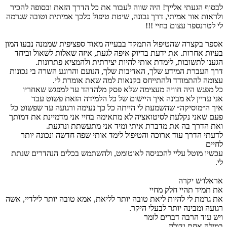
לבסוף הגעתי אלייך! היה שווה לעבור את כל הדרך הזאת ובסופה להכיר
ולראות אור אמיתי, דרך נכונה, שיטת טיפול כלכך אמיתית וטובה שגרמה
לי לטרנספר עצום בחיי !!!
אספר בקצרה שהטיפול התמקד בבעייה מאוד ספציפית שממנה נבעו המון
בעיות אחרות. את ידעת בדיוק איפה לגעת, איזה שאלות לשאול וביחד
הגענו לתשובות, לימדת אותי להיות יצירתית ולהמציא פתרונות.
דרך העברת המידע שלך, האדיבות שלך, הנועם והרוגע השרה בי נכונות
עצומה להתמודד ולהתייחס בקנאות למה שאת אומרת לי.
כל מפגש היה חוויה מעצימה שלא פסק מלהדהד עד למפגש שאחריו
אני עדיין לא מבינה איך היישום של כל הלמידה הזאת פשוט עבד
איך ה״מוסיקה״ שהשמעת לי הייתה כל כך נעימה ורגועה עד שפשוט כל
פעם שאני נקלעת לסיטואציה לא מתאימה בחיי אני מדמיינת את דמותך
ואת הדרך בה את מדברת איתי ומיד אני מתעשתת ונרגעת.
לדעתי הדרך עוד ארוכה והטיפול לימד אותי שפה חדשה ונכונה יותר
לחיים
עכשיו מוטל עליי להכניסה לאוטומט, ולהשתמש בכלים הנהדרים שנתת
לי.
אראלו׳ש יקרה
את תמיד תהיי חלק מחיי
את גרמת לי להיות ליאת טובה יותר לליאת, אמא טובה יותר לילדיי, אשה
רגועה ומבינה יותר לבעלי היקר.
ויש עוד הרבה דברים לומר
במילה אחת גדולה