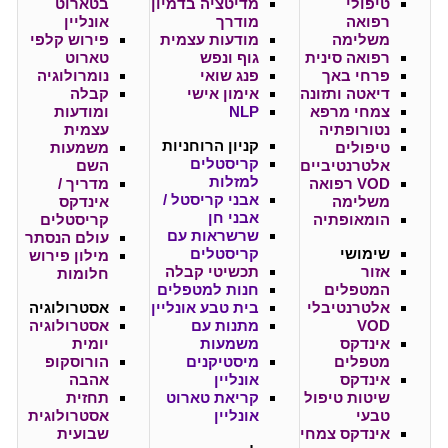
טיפולי
מדיטציה בדמיון
בטארוט
רפואה
מודרך
אונליין
משלימה
מודעות עצמית
פירוש קלפי
רפואה סינית
גוף ונפש
טארוט
פרחי באך
פנג שואי
נומרולוגיה
דיאטה ותזונה
אימון אישי
קבלה
צמחי מרפא
NLP
ומודעות
נטורופתיה
עצמית
קניון
הרוחניות
טיפולים
משמעות
קריסטלים
אלטרנטיביים
השם
למזלות
VOD רפואה
מדריך /
אבני קריסטל /
משלימה
אינדקס
אבני חן
הומאופתיה
קריסטלים
שרשראות עם
עולם הנסתר
שימושי
קריסטלים
מילון פירוש
אזור
תכשיטי קבלה
חלומות
המטפלים
חנות למטפלים
אלטרנטיבלי
בית טבע אונליין
אסטרולוגיה
VOD
מתנות עם
אסטרולוגיה
אינדקס
משמעות
יומית
מטפלים
מיסטיקנים
הורוסקופ
אינדקס
אונליין
אהבה
שיטות טיפול
קריאת טארוט
תחזית
טבעי
אונליין
אסטרולוגית
אינדקס צמחי
שבועית