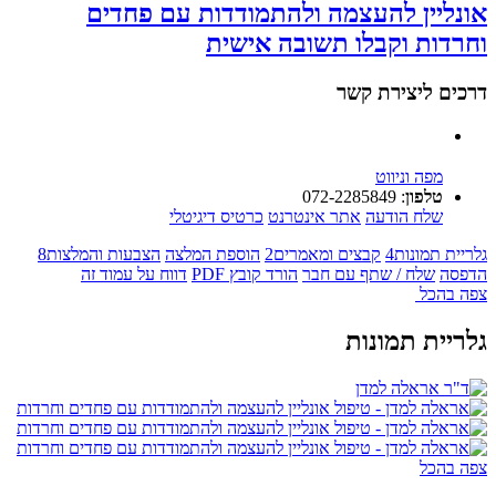
אונליין להעצמה ולהתמודדות עם פחדים
וחרדות וקבלו תשובה אישית
דרכים ליצירת קשר
מפה וניווט
טלפון
:
072-2285849
שלח הודעה
אתר אינטרנט
כרטיס דיגיטלי
גלריית תמונות
4
קבצים ומאמרים
2
הוספת המלצה
הצבעות והמלצות
8
הדפסה
שלח / שתף עם חבר
הורד קובץ PDF
דווח על עמוד זה
צפה בהכל
גלריית תמונות
צפה בהכל