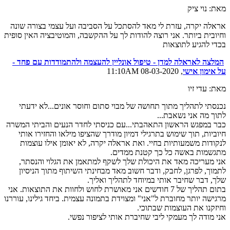
מאת: נוי ציק
אראלה יקרה, עזרת לי מאד להסתכל על הסביבה ועל עצמי בצורה שונה
וחיובית ביותר. אני רוצה להודות לך על ההקשבה, והמוטיבציה האין סופית
בכדי להגיע לתוצאות
המלצה לאראלה למדן - טיפול אונליין להעצמה ולהתמודדות עם פחד -
על אימון אישי
, 08-03-2020 11:10AM
מאת: עדי זיו
נכנסתי לתהליך מתוך תחושה של מבוי סתום וחוסר אונים...לא ידעתי
לתוך מה אני נשאבת...
כבר במפגש הראשון התאהבתי...עם כניסתי לחדר הנעים והביתי המשרה
חיוביות, תוך שימוש בתרגילי דמיון מודרך שהציפו מילאו והחזירו אותי
לנקודות משמעותיות בחיי. ואת אראלה יקרה, לא יאומן אילו עוצמות
מתגשמות באשה כל כך קטנת ממדים.
אני מעריכה מאד את היכולת שלך לשקף למתאמן את הגלוי והנסתר,
לתמוך, לפרגן, לחבק, ודבר חשוב מאד מבחינתי השיתוף מתוך הניסיון
שלך, דבר שחיבר אותי במיוחד לתהליך ואליך.
בתום תהליך של 7 חודשים אני מאושרת לחוש ולחוות את התוצאות. אני
מרגישה יותר מחוברת ל"אני" ומצוידת בתמונה עצמית. ביחד גילינו, עוררנו
וחיזקנו את העוצמות שבתוכי.
אני מודה לך מעמקי ליבי שחיברת אותי לציפור נפשי.