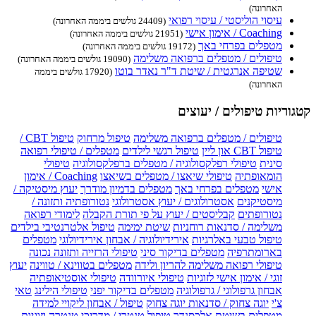
האחרונה)
עיסוי הוליסטי / עיסוי רפואי
(24409 גולשים ביממה האחרונה)
Coaching / אימון אישי
(21951 גולשים ביממה האחרונה)
מטפלים בפרחי באך
(19172 גולשים ביממה האחרונה)
טיפולים / מטפלים ברפואה משלימה
(19090 גולשים ביממה האחרונה)
שטיפה אנרגטית / שיטת ד"ר נאדר בוטו
(17920 גולשים ביממה
האחרונה)
קטגוריות טיפולים / יעוצים
טיפולים / מטפלים ברפואה משלימה
טיפול מרחוק
טיפול CBT /
טיפול CBT און ליין
טיפול רגשי לילדים
מטפלים / טיפולי רפואה
סינית
טיפולי רפלקסולוגיה / מטפלים ברפלקסולוגיה
טיפולי
הומאופתיה
טיפולי שיאצו / מטפלים בשיאצו
Coaching / אימון
אישי
מטפלים בפרחי באך
מטפלים בדמיון מודרך
יעוץ מיסטיקה /
מיסטיקנים
אסטרולוגים / יעוץ אסטרולוגי
נטורופתיה ותזונה /
נטורופתים
קבליסטים / יעוץ על פי תורת הקבלה
לימודי רפואה
משלימה / סדנאות רוחניות
שיטת ימימה
טיפול אלטרנטיבי בילדים
טיפול טבעי באלרגיות
אירידיולוגיה / אבחון אירידיולוגי
מטפלים
בארומתרפיה
מטפלים בדיקור סיני
טיפולי הרזייה ותזונה נכונה
טיפולי רפואה משלימה להריון ולידה
מטפלים בטווינא / טווינה
יעוץ
זוגי / אימון אישי לזוגיות
טיפולי איורוודה
טיפולי אוסטיאופתיה
אבחון גרפולוגי / גרפולוגיה
מטפלים בדיקור יפני
טיפולי הילינג
טאי
צ'י
יוגה צחוק / סדנאות יוגה צחוק
טיפול / אבחון ליקויי למידה
מטפלים בשיטת אלכסנדר
טיפול טנטרי / מדריכי טנטרה וזוגיות