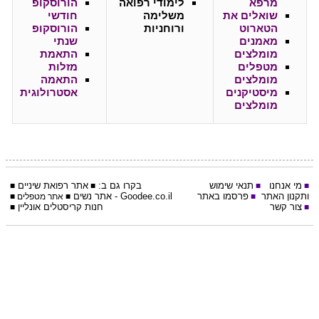
מרפא
לימודי רפואה
הורוסקופ
שואלים את
משלימה
חודשי
הטארוט
ורוחניות
הורוסקופ
מאמנים
שנתי
מומלצים
התאמת
מטפלים
מזלות
מומלצים
התאמה
מיסטיקנים
אסטרולוגית
מומלצים
מי אנחנו
תנאי שימוש
בקרו גם ב:
אתר
רפואת שיניים
■
■
■
■
ותקנון האתר
פרסמו באתר
Goodee.co.il
- אתר
נשים
■
■
אתר מטפלים
■
צור קשר
חנות קריסטלים אונליין
■
■