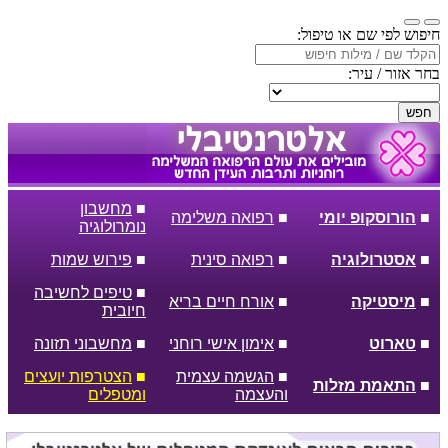
חיפוש לפי שם או טיפול:
בחר אזור / עיר:
חפש
■
מחשבון
■
הורוסקופ יומי
■
רפואה משלימה
נומרולוגיה
■
אסטרולוגיה
■
רפואה סינית
■
פירוש שמות
■
טיפים לחשיבה
■
מיסטיקה
■
אורח חיים בריא
חיובית
■
טארוט
■
אימון אישי רוחני
■
מחשבוני תזונה
■
הגשמה עצמית
■
הצטרפות יועצים
■
התאמת מזלות
והעצמה
ומטפלים