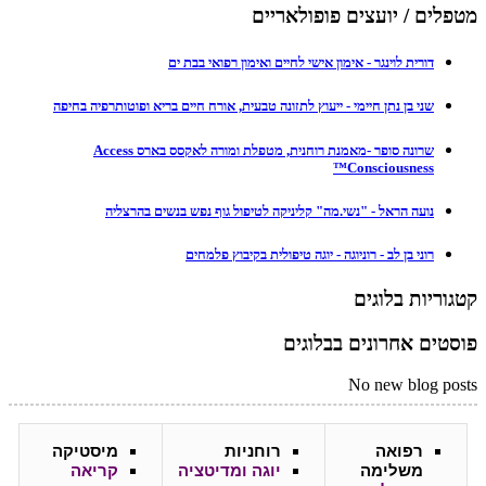
מטפלים / יועצים פופולאריים
דורית לוינגר - אימון אישי לחיים ואימון רפואי בבת ים
שני בן נתן חיימי - ייעוץ לתזונה טבעית, אורח חיים בריא ופוטותרפיה בחיפה
שרונה סופר -מאמנת רוחנית, מטפלת ומורה לאקסס בארס Access
Consciousness™
נועה הראל - "נשי.מה" קליניקה לטיפול גוף נפש בנשים בהרצליה
רוני בן לב - רוניוגה - יוגה טיפולית בקיבוץ פלמחים
קטגוריות בלוגים
פוסטים אחרונים בבלוגים
No new blog posts
רפואה
רוחניות
מיסטיקה
משלימה
יוגה ומדיטציה
קריאה