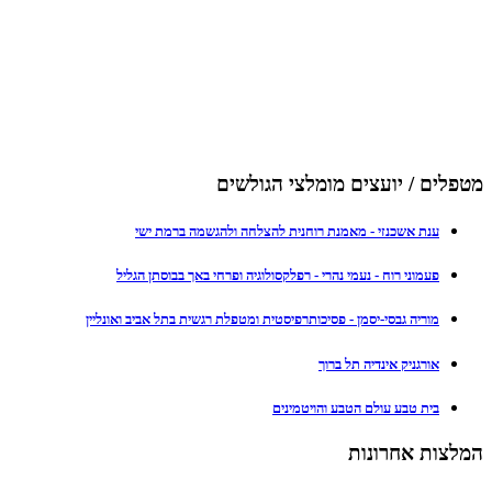
מטפלים / יועצים מומלצי הגולשים
ענת אשכנזי - מאמנת רוחנית להצלחה ולהגשמה ברמת ישי
פעמוני רוח - נעמי נהרי - רפלקסולוגיה ופרחי באך בבוסתן הגליל
מוריה גבסי-יסמן - פסיכותרפיסטית ומטפלת רגשית בתל אביב ואונליין
אורגניק אינדיה תל ברוך
בית טבע עולם הטבע והויטמינים
המלצות אחרונות