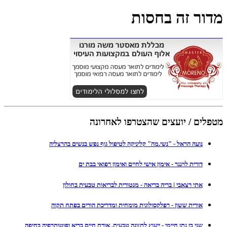
מדור זה בחסות
מטפלים / יועצים שהצטרפו לאחרונה
נועה הראל - "נשי.מה" קליניקה לטיפול גוף נפש בנשים בהרצליה
דורית לוינגר - אימון אישי לחיים ואימון רפואי בבת ים
אתי רצאבי | בריה בריאה - מנטורית לבריאות טבעית בחולון
אורית ששון - רפלקסולוגית מומחית ומדריכת הורים בפתח תקוה
שני בן נתן חיימי - ייעוץ לתזונה טבעית, אורח חיים בריא ופוטותרפיה בחיפה