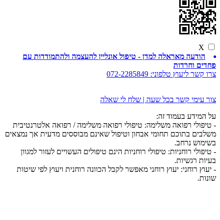
X
הודעה מאראלה למדן - טיפול אונליין להעצמה ולהתמודדות עם
פחדים וחרדות
צרו קשר ליעוץ טלפוני:
072-2285849
צור עימי קשר בכל שעה | שלח לי שאלה
על המידע בעמוד זה:
- טיפולי רפואה משלימה: טיפולי רפואה משלימה / רפואה אלטרנטיבית
משלבים בתוכם תחומי אבחון וטיפול שאינם מבוססים מדעית אך נמצאים
בשימוש נרחב.
- טיפולי רוחניות: טיפולי רוחניות הינם טיפולים העשויים לעזור למגוון
בעיות רגשיות.
- יעוץ רוחני: יעוץ רוחני מאפשר לקבל הכוונה רוחנית ויעוץ לפי שיטות
שונות.