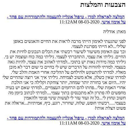
הצבעות והמלצות
המלצה לאראלה למדן - טיפול אונליין להעצמה ולהתמודדות עם פחד -
על אימון אישי
, 08-03-2020 11:12AM
מאת: אודליה
לפני שהגעתי לאימון הייתי מרבה לראות את החיים והאנשים באופן
שלילי...לא הייתי מפרגנת לעצמי.
וכך עם האימון משיעור לשיעור רכשתי את הכלים הנכונים לחיות את
החיים. גיליתי את עצמי, התחברתי לעצמי. גיליתי כמה כוח ועוצמה יש בי.
גיליתי כמה מידות נאות יש בתוכי...למדתי לאהוב את עצמי, להיות גאה
בעצמי. למדתי להודות על הדברים שיש לי בחיים כי שום דבר לא מובן
מאליו. למדתי להתעקש ולהילחם על ההליכה אחרי האמת והלב שלי.
למדתי שאין כשלון, אלא משוב לצמיחה. גיליתי איך אני רוצה שהחיים שלי
יהיו...היום אני בחורה יותר שמחה, יותר צוחקת וקלילה כי אני הולכת
אחרי האמת שלי...פחתו להם הרחמים העצמיים...למדתי שאם יש בעיה
מחפשים לה פתרון ולא מתכנסים בתוך עצמי....למדתי לכתוב ביומן מה
חשוב ונחוץ לי...כל זה ועוד עזר לי לעשות שינוי פנימי ולהאמין
בעצמי.....רכשתי חופש, שלוה, שחרור, רוגע, כיף, אמיתיות...אראלה את
פשוט הצלת אותי!
המלצה לאראלה למדן - טיפול אונליין להעצמה ולהתמודדות עם פחד -
על אימון אישי
, 08-03-2020 11:11AM