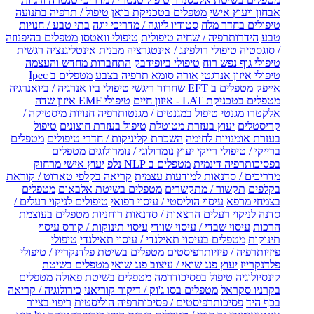
אבחון ויעוץ אישי
מטפלים בטכניקת בואן
טיפול / תרפיה בתנועה
טיפולים בחדר מלח
סטודיו ליוגה / מדריכי יוגה
בתי טבע / חנויות
טבע
הידרותרפיה / שחיה טיפולית
טיפולי וואטסו
מטפלים בהיפנוזה
/ סוגסטיה
טיפולי רולפינג / אינטגרציה מבנית
אינטליגנציה רגשית
טיפולי גוף נפש רוח
טיפולי ביופידבק
התחברות מחדש והעצמה
טיפולי איזון אנרגטי
אורה סומא תרפיה בצבע
מטפלים ב Ipec
אייפק
מטפלים ב EFT שחרור ריגשי
טיפולי ביו אנרגיה / ביואנרגיה
מטפלים בטכניקת LAT - איזון חיים
טיפולי EMF איזון שדה
אלקטרו מגנטי
טיפול במגנטים / מגנטותרפיה
חנויות מיסטיקה /
קריסטלים
יעוץ בעזרת מטוטלת
טיפול בעזרת חוצונים
טיפול
בעזרת אומנויות לחימה
השכרת קליניקות / חדרי טיפולים
מטפלים
ברייקי / טיפולי רייקי
יעוץ נומרולוגי / נומרולוגים
מטפלים
בפסיכותרפיה דינמית
מטפלים ב NLP נלפ
יעוץ אישי מרחוק
מדריכים / סדנאות למודעות עצמית
קריאה בקלפי טארוט / קוראת
בקלפים
תקשור / מתקשרים
מטפלים בשיטת אלבאום
מטפלים
בצמחי מרפא
עיסוי הוליסטי / עיסוי רפואי
טיפולים לניקוי רעלים /
סדנה לניקוי רעלים
הרצאות / סדנאות רוחניות
מטפלים בעוצמת
הרכות
עיסוי שבדי / עיסוי שוודי
עיסוי תינוקות / קורס עיסוי
תינוקות
מטפלים בעיסוי תאילנדי / עיסוי תאילנדי
טיפולי
פיזיותרפיה / פיזיותרפיסטים
מטפלים בשיטת פלדנקרייז / טיפולי
פלדנקרייז
יעוץ פנג שואי / עיצוב פנג שואי
מטפלים בשיטת
קינסיולוגיה
טיפול בפסיכודרמה
מטפלים בשיטת פאולה
מטפלים
בקרניו סקראל
מטפלים בסו ג'וק / דיקור קוריאני
כירולוגיה / קריאה
בכף היד
פסיכותרפיסטים / פסיכותרפיה הוליסטית
ריפוי בציור