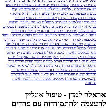
אינטואיטיבי
נר הופי / מטפלים בנרות הופי
כירופרקטיקה
צי' קונג
קוסמטיקה טבעית
מטפלים בנשימה מודעת / מטפלים בריברסינג
רפואה משלימה / אלטרנטיבית לבעלי חיים
מטפלים לשיקום
פגיעות ופציעות
שמאניזם / ריפוי שמאני
תקשורת לא אלימה /
מטפלים בתקשורת מקרבת
מועדוני בריאות / ספא
מדריכי
פילאטיס / פילאטיס מכשירים
מטפלים בשיטת גרינברג
תרפיה
במוסיקה / תרפיה בקול
מטפלים / טיפול בתרפיה באומנות
מטפלים
בתטא הילינג
מטפלים בשיטת ביואורגונומי
מכללות ובתי ספר
לרפואה משלימה ומיסטיקה
מדריכים רוחניים
רפואת תדרים / ריפוי
באמצעות אנרגיה
ריפוי / טיפול אנרגטי
סדנאות מדיטציה / מדריכי
מדיטציה
מטפלים בשחזור גלגולים
פירוש חלומות / פתרון חלומות
טיפול / מטפלים בקריסטלים
שטיפה אנרגטית / שיטת ד"ר נאדר
בוטו
מטפלים בשיטת המסע
מטפלים באקסס בארס
מיינדפולנס
מטפלים באקופרסורה / ג'ין שין
מטפלים בגישת האקומי / טיפול
בשיטת האקומי
הדרכת הורים
מכירת מוצרי העידן החדש
ציוד
למטפלים ומוצרים
עמותות וארגונים
הטבות לגולשי אלטרנטיבלי
טיפול בכוסות רוח / מטפלים בכוסות רוח
מטפלים בשיטת עין
הבדולח
שיטת העבודה של ביירון קייטי
טיפול רגשי למבוגרים
קונסטלציה משפחתית
מטפלים בפסיכותרפיה דינמית
שיטת
סובאדה
אראלה למדן - טיפול אונליין
להעצמה ולהתמודדות עם פחדים