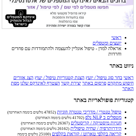
ראשי
יועצים ומטפלים
אראלה למדן - טיפול אונליין להעצמה ולהתמודדות עם פחדים
וחרדות
ניווט באתר
ראשי
בחר סוג טיפול / יועץ
הצגת קטגוריות טיפול / יעוץ
הצג אזורים
חיפוש מתקדם
פרסום באתר
יצירת קשר
הצטרף לאינדקס שלנו
מפת
האתר
קטגוריות פופולאריות באתר
טיפול טנטרי / מדריכי טנטרה וזוגיות
(47852 גולשים ביממה האחרונה)
מטפלים ב NLP נלפ
(41702 גולשים ביממה האחרונה)
חנויות מיסטיקה / קריסטלים
(26367 גולשים ביממה האחרונה)
הידרותרפיה / שחיה טיפולית
(26162 גולשים ביממה האחרונה)
קריאה בקלפי טארוט / קוראת בקלפים
(25100 גולשים ביממה