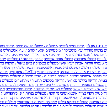
טיפול רגשי לילדים
מטפלים / טיפולי רפואה סינית
טיפולי רפל
 בדמיון מודרך
יעוץ מיסטיקה / מיסטיקנים
אסטרולוגים / יעוץ אסטרולוגי
נט
לדים
טיפול טבעי באלרגיות
אירידיולוגיה / אבחון אירידיולוגי
מטפלים בארומת
לזוגיות
טיפולי איורוודה
טיפולי אוסטיאופתיה
אבחון גרפולוגי / גרפולוגיה
מטפל
י טנטרה וזוגיות
אבחון ויעוץ אישי
מטפלים בטכניקת בואן
טיפול / תרפיה בת
טיה
טיפולי רולפינג / אינטגרציה מבנית
אינטליגנציה רגשית
טיפולי גוף נפש רו
טיפולי ביו אנרגיה / ביואנרגיה
מטפלים בטכניקת LAT - איזון חיים
טיפולי EMF איזון שדה אלקטר
ול בעזרת אומנויות לחימה
השכרת קליניקות / חדרי טיפולים
מטפלים ברייקי /
עצמית
קריאה בקלפי טארוט / קוראת בקלפים
תקשור / מתקשרים
מטפלים ב
ת
מטפלים בעוצמת הרכות
עיסוי שבדי / עיסוי שוודי
עיסוי תינוקות / קורס עיס
ג שואי / עיצוב פנג שואי
מטפלים בשיטת קינסיולוגיה
טיפול בפסיכודרמה
מטפ
וליסטית
ריפוי בציור אינטואיטיבי
נר הופי / מטפלים בנרות הופי
כירופרקטיקה
פציעות
שמאניזם / ריפוי שמאני
תקשורת לא אלימה / מטפלים בתקשורת מק
יה באומנות
מטפלים בתטא הילינג
מטפלים בשיטת ביואורגונומי
מכללות ובת
דיטציה
מטפלים בשחזור גלגולים
פירוש חלומות / פתרון חלומות
טיפול / מטפל