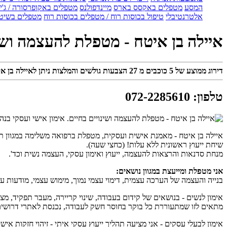
המסע
מטפלים באקסס בארס
מיינדפולנס
מטפלים באקופרסורה / ג'ין
אלטרנטיבלי
טיפול בכוסות רוח / מטפלים בכוסות רוח
מטפלים בשיטת
איילה בן איטח - מטפלת להעצמה ושינו
דירוג ממוצע של
5
כוכבים מ
27
הצבעות גולשים והמלצות ניתן לאיילה בן אי
טלפון
:
072-2285610
איילה בן איטח - מאמנת אישית ועסקית, מטפלת ברפואה משלימה במגוון תחומים - טיפול רגשי והעצמה ב-NLP ,
שיחת ייעוץ ראשונית ללא עלות! (כחצי שעה).
מנחת סדנאות והרצאות להעצמה, ייעוץ ואימון עסקי, העצמה נשית וכד'.
אני מטפלת ומייעצת במגוון נושאים:
בנייה והעצמה של הערכה עצמית, דימוי עצמי נמוך, מימוש עצמי, מודעות עצמ
אימון לנשים - בנושאים של קידום בעבודה, שינוי קריירה, מעבר תפקיד, מצי
מתאים לזו שמתעוררת כל בוקר בחוסר חשק לעבודה, נכנסת לאתרי דרושי
אימון לבעלי עסקים - אני מציעה תהליך ייעוץ עסקי איתי - זיהוי חזקות אי