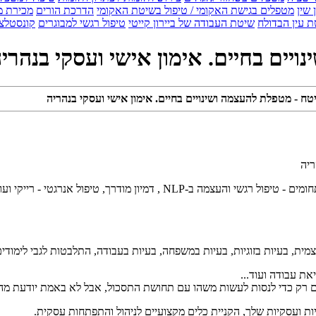
 שין
מטפלים בגישת האקומי / טיפול בשיטת האקומי
הדרכת הורים
מכירת מ
 עין הבדולח
שיטת העבודה של ביירון קייטי
טיפול רגשי למבוגרים
קונסטלצ
יים בחיים. אימון אישי ועסקי בנהרי
טח - מטפלת להעצמה ושינויים בחיים. אימון אישי ועסקי בנהריה
 דמיון מודרך, טיפול אנרגטי - רייקי ועוד.
ית, בעיות בזוגיות, בעיות במשפחה, בעיות בעבודה, התלבטות לגבי לימודים ו
את עבודה ועוד...
ם רק כדי לנסות לעשות משהו עם תחושת התסכול, אבל לא באמת יודעת מה
שיות ועסקיות שלך, הקניית כלים מקצועיים לניהול והתפתחות עסקית.