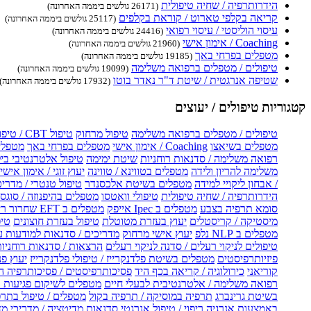
הידרותרפיה / שחיה טיפולית
(26171 גולשים ביממה האחרונה)
קריאה בקלפי טארוט / קוראת בקלפים
(25117 גולשים ביממה האחרונה)
עיסוי הוליסטי / עיסוי רפואי
(24416 גולשים ביממה האחרונה)
Coaching / אימון אישי
(21960 גולשים ביממה האחרונה)
מטפלים בפרחי באך
(19185 גולשים ביממה האחרונה)
טיפולים / מטפלים ברפואה משלימה
(19099 גולשים ביממה האחרונה)
שטיפה אנרגטית / שיטת ד"ר נאדר בוטו
(17932 גולשים ביממה האחרונה)
קטגוריות טיפולים / יעוצים
טיפולים / מטפלים ברפואה משלימה
טיפול מרחוק
טיפול CBT / טיפול CBT און ליין
מטפלים בשיאצו
Coaching / אימון אישי
מטפלים בפרחי באך
מטפלים
רפואה משלימה / סדנאות רוחניות
שיטת ימימה
טיפול אלטרנטיבי בי
משלימה להריון ולידה
מטפלים בטווינא / טווינה
יעוץ זוגי / אימון אישי 
/ אבחון ליקויי למידה
מטפלים בשיטת אלכסנדר
טיפול טנטרי / מדריכ
הידרותרפיה / שחיה טיפולית
טיפולי וואטסו
מטפלים בהיפנוזה / סוגס
סומא תרפיה בצבע
מטפלים ב Ipec אייפק
מטפלים ב EFT שחרור ריגשי
מיסטיקה / קריסטלים
יעוץ בעזרת מטוטלת
טיפול בעזרת חוצונים
טיפ
מטפלים ב NLP נלפ
יעוץ אישי מרחוק
מדריכים / סדנאות למודעות 
טיפולים לניקוי רעלים / סדנה לניקוי רעלים
הרצאות / סדנאות רוחניו
פיזיותרפיסטים
מטפלים בשיטת פלדנקרייז / טיפולי פלדנקרייז
יעוץ פנ
קוריאני
כירולוגיה / קריאה בכף היד
פסיכותרפיסטים / פסיכותרפיה ה
רפואה משלימה / אלטרנטיבית לבעלי חיים
מטפלים לשיקום פגיעות ו
בשיטת גרינברג
תרפיה במוסיקה / תרפיה בקול
מטפלים / טיפול בתרפ
באמצעות אנרגיה
ריפוי / טיפול אנרגטי
סדנאות מדיטציה / מדריכי מ