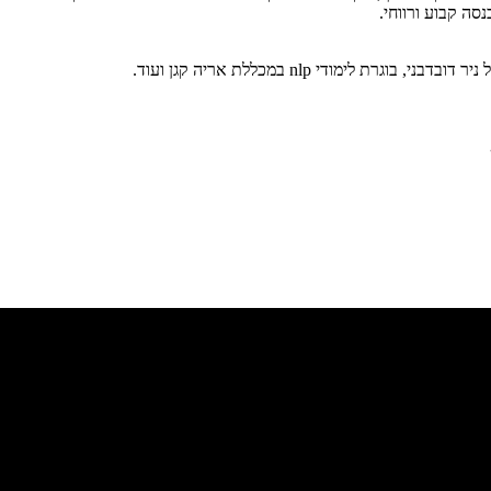
סה קבוע ורווחי.
לימודי nlp במכללת אריה קגן ועוד.