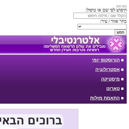
חיפוש לפי שם או טיפול:
בחר אזור / עיר:
חפש
■
הורוסקופ יומי
■
אסטרולוגיה
■
מיסטיקה
■
טארוט
■
התאמת מזלות