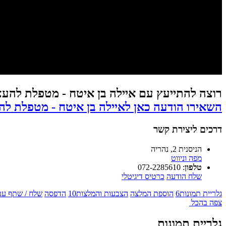
רוצה להתייעץ עם איילה בן איטח - מטפלת להעצמה
השאירו הודעה כאן לאיילה בן איטח - מטפלת להעצ
דרכים ליצירת קשר
הניסנית 2, נהריה
מפה וניווט
טלפון
:
072-2285610
שלח הודעה
כרטיס דיגיטלי
גלריית תמונות
6
הוספת המלצה
הצבעות והמלצות
10
הדפסה
שלח / שתף עם
צפה בהכל
גלריית תמונות