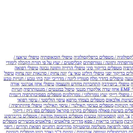
קסולוגיה / מטפלים ברפלקסולוגיה
טיפולי הומאופתיה
טיפולי שיאצו /
ורופתיה ותזונה / נטורופתים
קבליסטים / יעוץ על פי תורת הקבלה
לימודי
רפיה
מטפלים בדיקור סיני
טיפולי הרזייה ותזונה נכונה
טיפולי רפואה
ים בדיקור יפני
טיפולי הילינג
טאי צ'י
יוגה צחוק / סדנאות יוגה צחוק
טיפול
נועה
טיפולים בחדר מלח
סטודיו ליוגה / מדריכי יוגה
בתי טבע / חנויות טבע
ח
טיפולי ביופידבק
התחברות מחדש והעצמה
טיפולי איזון אנרגטי
אורה
ו מגנטי
טיפול במגנטים / מגנטותרפיה
חנויות
 טיפולי רייקי
יעוץ נומרולוגי / נומרולוגים
מטפלים בפסיכותרפיה דינמית
שיטת אלבאום
מטפלים בצמחי מרפא
עיסוי הוליסטי / עיסוי רפואי
וי תינוקות
מטפלים בעיסוי תאילנדי / עיסוי תאילנדי
טיפולי פיזיותרפיה /
לים בשיטת פאולה
מטפלים בקרניו סקראל
מטפלים בסו ג'וק / דיקור
צי' קונג
קוסמטיקה טבעית
מטפלים בנשימה מודעת / מטפלים בריברסינג
רבת
מועדוני בריאות / ספא
מדריכי פילאטיס / פילאטיס מכשירים
מטפלים
י ספר לרפואה משלימה ומיסטיקה
מדריכים רוחניים
רפואת תדרים / ריפוי
ים בקריסטלים
שטיפה אנרגטית / שיטת ד"ר נאדר בוטו
מטפלים בשיטת