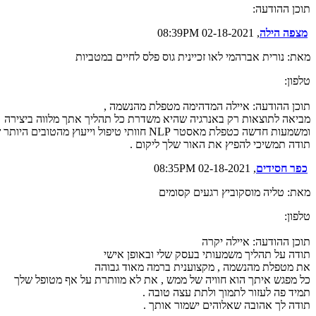
תוכן ההודעה:
מצפה הילה
, 02-18-2021 08:39PM
מאת: נורית אברהמי לאו זכיינית גוס פלס לחיים במטביות
טלפון:
תוכן ההודעה: איילה המדהימה מטפלת מהנשמה ,
מביאה לתוצאות רק באנרגיה שהיא משדרת כל תהליך אתך מלווה ביצירה
ומשמעות חדשה כטפלת מאסטר NLP חוותי טיפול וייעוץ מהטובים היותר שיש .
תודה תמשיכי להפיץ את האור שלך ליקום .
כפר חסידים
, 02-18-2021 08:35PM
מאת: טליה מוסקוביץ רגעים קסומים
טלפון:
תוכן ההודעה: איילה יקרה
תודה על תהליך משמעותי בעסק שלי ובאופן אישי
את מטפלת מהנשמה , מקצוענית ברמה מאוד גבוהה
כל מפגש איתך הוא חוויה של ממש , את לא מוותרת על אף מטופל שלך
תמיד פה לעזור לתמוך ולתת עצה טובה .
תודה לך אהובה שאלוהים ישמור אותך .