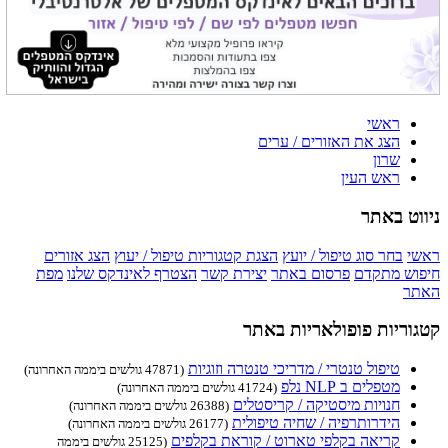
ראשי
הצג את האזורים / ערים
שרון
ראש העין
ניווט באתר
ראשי
בחר סוג טיפול / יועץ
הצגת קטגוריות טיפול / יעוץ
הצג אזורים
חיפוש מתקדם
פרסום באתר
יצירת קשר
הצטרף לאינדקס שלנו
מפת
האתר
קטגוריות פופולאריות באתר
טיפול טנטרי / מדריכי טנטרה וזוגיות
(47871 גולשים ביממה האחרונה)
מטפלים ב NLP נלפ
(41724 גולשים ביממה האחרונה)
חנויות מיסטיקה / קריסטלים
(26388 גולשים ביממה האחרונה)
הידרותרפיה / שחיה טיפולית
(26177 גולשים ביממה האחרונה)
קריאה בקלפי טארוט / קוראת בקלפים
(25125 גולשים ביממה