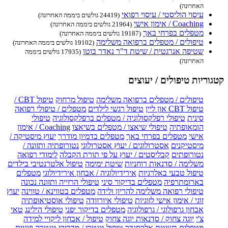
האחרונה)
עיסוי הוליסטי / עיסוי רפואי
(24419 גולשים ביממה האחרונה)
Coaching / אימון אישי
(21964 גולשים ביממה האחרונה)
מטפלים בפרחי באך
(19187 גולשים ביממה האחרונה)
טיפולים / מטפלים ברפואה משלימה
(19102 גולשים ביממה האחרונה)
שטיפה אנרגטית / שיטת ד"ר נאדר בוטו
(17935 גולשים ביממה
האחרונה)
קטגוריות טיפולים / יעוצים
טיפולים / מטפלים ברפואה משלימה
טיפול מרחוק
טיפול CBT /
טיפול CBT און ליין
טיפול רגשי לילדים
מטפלים / טיפולי רפואה
סינית
טיפולי רפלקסולוגיה / מטפלים ברפלקסולוגיה
טיפולי
הומאופתיה
טיפולי שיאצו / מטפלים בשיאצו
Coaching / אימון
אישי
מטפלים בפרחי באך
מטפלים בדמיון מודרך
יעוץ מיסטיקה /
מיסטיקנים
אסטרולוגים / יעוץ אסטרולוגי
נטורופתיה ותזונה /
נטורופתים
קבליסטים / יעוץ על פי תורת הקבלה
לימודי רפואה
משלימה / סדנאות רוחניות
שיטת ימימה
טיפול אלטרנטיבי בילדים
טיפול טבעי באלרגיות
אירידיולוגיה / אבחון אירידיולוגי
מטפלים
בארומתרפיה
מטפלים בדיקור סיני
טיפולי הרזייה ותזונה נכונה
טיפולי רפואה משלימה להריון ולידה
מטפלים בטווינא / טווינה
יעוץ
זוגי / אימון אישי לזוגיות
טיפולי איורוודה
טיפולי אוסטיאופתיה
אבחון גרפולוגי / גרפולוגיה
מטפלים בדיקור יפני
טיפולי הילינג
טאי
צ'י
יוגה צחוק / סדנאות יוגה צחוק
טיפול / אבחון ליקויי למידה
מטפלים בשיטת אלכסנדר
טיפול טנטרי / מדריכי טנטרה וזוגיות