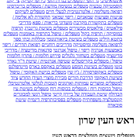
אינטואיטיבי
נר הופי / מטפלים בנרות הופי
כירופרקטיקה
צי' קונג
קוסמטיקה טבעית
מטפלים בנשימה מודעת / מטפלים בריברסינג
רפואה משלימה / אלטרנטיבית לבעלי חיים
מטפלים לשיקום
פגיעות ופציעות
שמאניזם / ריפוי שמאני
תקשורת לא אלימה /
מטפלים בתקשורת מקרבת
מועדוני בריאות / ספא
מדריכי
פילאטיס / פילאטיס מכשירים
מטפלים בשיטת גרינברג
תרפיה
במוסיקה / תרפיה בקול
מטפלים / טיפול בתרפיה באומנות
מטפלים
בתטא הילינג
מטפלים בשיטת ביואורגונומי
מכללות ובתי ספר
לרפואה משלימה ומיסטיקה
מדריכים רוחניים
רפואת תדרים / ריפוי
באמצעות אנרגיה
ריפוי / טיפול אנרגטי
סדנאות מדיטציה / מדריכי
מדיטציה
מטפלים בשחזור גלגולים
פירוש חלומות / פתרון חלומות
טיפול / מטפלים בקריסטלים
שטיפה אנרגטית / שיטת ד"ר נאדר
בוטו
מטפלים בשיטת המסע
מטפלים באקסס בארס
מיינדפולנס
מטפלים באקופרסורה / ג'ין שין
מטפלים בגישת האקומי / טיפול
בשיטת האקומי
הדרכת הורים
מכירת מוצרי העידן החדש
ציוד
למטפלים ומוצרים
עמותות וארגונים
הטבות לגולשי אלטרנטיבלי
טיפול בכוסות רוח / מטפלים בכוסות רוח
מטפלים בשיטת עין
הבדולח
שיטת העבודה של ביירון קייטי
טיפול רגשי למבוגרים
קונסטלציה משפחתית
מטפלים בפסיכותרפיה דינמית
שיטת
סובאדה
ראש העין שרון
מטפלים ויועצים מומלצים בראש העין