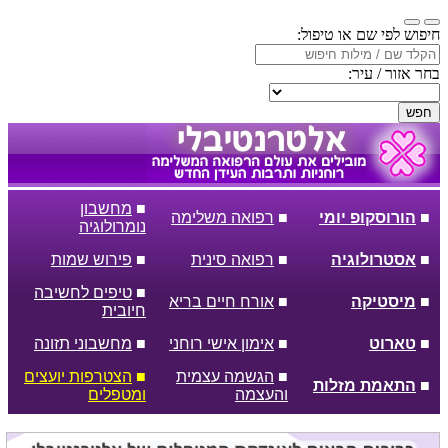
חיפוש לפי שם או טיפול:
בחר אזור / עיר:
חפש
■
מחשבון
■
הורוסקופ יומי
■
רפואה משלימה
נומרולוגיה
■
אסטרולוגיה
■
רפואה סינית
■
פירוש שמות
■
טיפים לחשיבה
■
מיסטיקה
■
אורח חיים בריא
חיובית
■
טארוט
■
אימון אישי רוחני
■
מחשבוני תזונה
■
הגשמה עצמית
■
הצטרפות יועצים
■
התאמת מזלות
והעצמה
ומטפלים