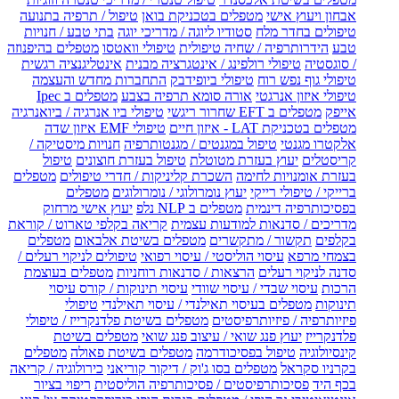
אבחון ויעוץ אישי
מטפלים בטכניקת בואן
טיפול / תרפיה בתנועה
טיפולים בחדר מלח
סטודיו ליוגה / מדריכי יוגה
בתי טבע / חנויות
טבע
הידרותרפיה / שחיה טיפולית
טיפולי וואטסו
מטפלים בהיפנוזה
/ סוגסטיה
טיפולי רולפינג / אינטגרציה מבנית
אינטליגנציה רגשית
טיפולי גוף נפש רוח
טיפולי ביופידבק
התחברות מחדש והעצמה
טיפולי איזון אנרגטי
אורה סומא תרפיה בצבע
מטפלים ב Ipec
אייפק
מטפלים ב EFT שחרור ריגשי
טיפולי ביו אנרגיה / ביואנרגיה
מטפלים בטכניקת LAT - איזון חיים
טיפולי EMF איזון שדה
אלקטרו מגנטי
טיפול במגנטים / מגנטותרפיה
חנויות מיסטיקה /
קריסטלים
יעוץ בעזרת מטוטלת
טיפול בעזרת חוצונים
טיפול
בעזרת אומנויות לחימה
השכרת קליניקות / חדרי טיפולים
מטפלים
ברייקי / טיפולי רייקי
יעוץ נומרולוגי / נומרולוגים
מטפלים
בפסיכותרפיה דינמית
מטפלים ב NLP נלפ
יעוץ אישי מרחוק
מדריכים / סדנאות למודעות עצמית
קריאה בקלפי טארוט / קוראת
בקלפים
תקשור / מתקשרים
מטפלים בשיטת אלבאום
מטפלים
בצמחי מרפא
עיסוי הוליסטי / עיסוי רפואי
טיפולים לניקוי רעלים /
סדנה לניקוי רעלים
הרצאות / סדנאות רוחניות
מטפלים בעוצמת
הרכות
עיסוי שבדי / עיסוי שוודי
עיסוי תינוקות / קורס עיסוי
תינוקות
מטפלים בעיסוי תאילנדי / עיסוי תאילנדי
טיפולי
פיזיותרפיה / פיזיותרפיסטים
מטפלים בשיטת פלדנקרייז / טיפולי
פלדנקרייז
יעוץ פנג שואי / עיצוב פנג שואי
מטפלים בשיטת
קינסיולוגיה
טיפול בפסיכודרמה
מטפלים בשיטת פאולה
מטפלים
בקרניו סקראל
מטפלים בסו ג'וק / דיקור קוריאני
כירולוגיה / קריאה
בכף היד
פסיכותרפיסטים / פסיכותרפיה הוליסטית
ריפוי בציור