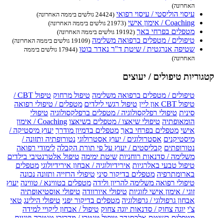
האחרונה)
עיסוי הוליסטי / עיסוי רפואי
(24424 גולשים ביממה האחרונה)
Coaching / אימון אישי
(21973 גולשים ביממה האחרונה)
מטפלים בפרחי באך
(19192 גולשים ביממה האחרונה)
טיפולים / מטפלים ברפואה משלימה
(19109 גולשים ביממה האחרונה)
שטיפה אנרגטית / שיטת ד"ר נאדר בוטו
(17944 גולשים ביממה
האחרונה)
קטגוריות טיפולים / יעוצים
טיפולים / מטפלים ברפואה משלימה
טיפול מרחוק
טיפול CBT /
טיפול CBT און ליין
טיפול רגשי לילדים
מטפלים / טיפולי רפואה
סינית
טיפולי רפלקסולוגיה / מטפלים ברפלקסולוגיה
טיפולי
הומאופתיה
טיפולי שיאצו / מטפלים בשיאצו
Coaching / אימון
אישי
מטפלים בפרחי באך
מטפלים בדמיון מודרך
יעוץ מיסטיקה /
מיסטיקנים
אסטרולוגים / יעוץ אסטרולוגי
נטורופתיה ותזונה /
נטורופתים
קבליסטים / יעוץ על פי תורת הקבלה
לימודי רפואה
משלימה / סדנאות רוחניות
שיטת ימימה
טיפול אלטרנטיבי בילדים
טיפול טבעי באלרגיות
אירידיולוגיה / אבחון אירידיולוגי
מטפלים
בארומתרפיה
מטפלים בדיקור סיני
טיפולי הרזייה ותזונה נכונה
טיפולי רפואה משלימה להריון ולידה
מטפלים בטווינא / טווינה
יעוץ
זוגי / אימון אישי לזוגיות
טיפולי איורוודה
טיפולי אוסטיאופתיה
אבחון גרפולוגי / גרפולוגיה
מטפלים בדיקור יפני
טיפולי הילינג
טאי
צ'י
יוגה צחוק / סדנאות יוגה צחוק
טיפול / אבחון ליקויי למידה
מטפלים בשיטת אלכסנדר
טיפול טנטרי / מדריכי טנטרה וזוגיות