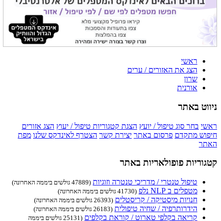
ראשי
הצג את האזורים / ערים
שרון
אורנית
ניווט באתר
ראשי
בחר סוג טיפול / יועץ
הצגת קטגוריות טיפול / יעוץ
הצג אזורים
חיפוש מתקדם
פרסום באתר
יצירת קשר
הצטרף לאינדקס שלנו
מפת
האתר
קטגוריות פופולאריות באתר
טיפול טנטרי / מדריכי טנטרה וזוגיות
(47889 גולשים ביממה האחרונה)
מטפלים ב NLP נלפ
(41730 גולשים ביממה האחרונה)
חנויות מיסטיקה / קריסטלים
(26393 גולשים ביממה האחרונה)
הידרותרפיה / שחיה טיפולית
(26183 גולשים ביממה האחרונה)
קריאה בקלפי טארוט / קוראת בקלפים
(25131 גולשים ביממה