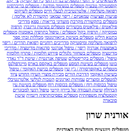
אינטואיטיבי
נר הופי / מטפלים בנרות הופי
כירופרקטיקה
צי' קונג
קוסמטיקה טבעית
מטפלים בנשימה מודעת / מטפלים בריברסינג
רפואה משלימה / אלטרנטיבית לבעלי חיים
מטפלים לשיקום
פגיעות ופציעות
שמאניזם / ריפוי שמאני
תקשורת לא אלימה /
מטפלים בתקשורת מקרבת
מועדוני בריאות / ספא
מדריכי
פילאטיס / פילאטיס מכשירים
מטפלים בשיטת גרינברג
תרפיה
במוסיקה / תרפיה בקול
מטפלים / טיפול בתרפיה באומנות
מטפלים
בתטא הילינג
מטפלים בשיטת ביואורגונומי
מכללות ובתי ספר
לרפואה משלימה ומיסטיקה
מדריכים רוחניים
רפואת תדרים / ריפוי
באמצעות אנרגיה
ריפוי / טיפול אנרגטי
סדנאות מדיטציה / מדריכי
מדיטציה
מטפלים בשחזור גלגולים
פירוש חלומות / פתרון חלומות
טיפול / מטפלים בקריסטלים
שטיפה אנרגטית / שיטת ד"ר נאדר
בוטו
מטפלים בשיטת המסע
מטפלים באקסס בארס
מיינדפולנס
מטפלים באקופרסורה / ג'ין שין
מטפלים בגישת האקומי / טיפול
בשיטת האקומי
הדרכת הורים
מכירת מוצרי העידן החדש
ציוד
למטפלים ומוצרים
עמותות וארגונים
הטבות לגולשי אלטרנטיבלי
טיפול בכוסות רוח / מטפלים בכוסות רוח
מטפלים בשיטת עין
הבדולח
שיטת העבודה של ביירון קייטי
טיפול רגשי למבוגרים
קונסטלציה משפחתית
מטפלים בפסיכותרפיה דינמית
שיטת
סובאדה
אורנית שרון
מטפלים ויועצים מומלצים באורנית