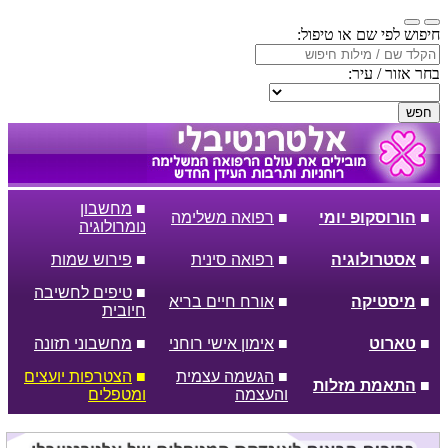
חיפוש לפי שם או טיפול:
בחר אזור / עיר:
חפש
■
מחשבון
■
הורוסקופ יומי
■
רפואה משלימה
נומרולוגיה
■
אסטרולוגיה
■
רפואה סינית
■
פירוש שמות
■
טיפים לחשיבה
■
מיסטיקה
■
אורח חיים בריא
חיובית
■
טארוט
■
אימון אישי רוחני
■
מחשבוני תזונה
■
הגשמה עצמית
■
הצטרפות יועצים
■
התאמת מזלות
והעצמה
ומטפלים