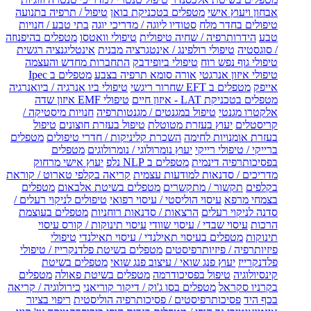
אבחון ויעוץ אישי
מטפלים בטכניקת בואן
טיפול / תרפיה בתנועה
טיפולים בחדר מלח
סטודיו ליוגה / מדריכי יוגה
בתי טבע / חנויות
טבע
הידרותרפיה / שחיה טיפולית
טיפולי וואטסו
מטפלים בהיפנוזה
/ סוגסטיה
טיפולי רולפינג / אינטגרציה מבנית
אינטליגנציה רגשית
טיפולי גוף נפש רוח
טיפולי ביופידבק
התחברות מחדש והעצמה
טיפולי איזון אנרגטי
אורה סומא תרפיה בצבע
מטפלים ב Ipec
אייפק
מטפלים ב EFT שחרור ריגשי
טיפולי ביו אנרגיה / ביואנרגיה
מטפלים בטכניקת LAT - איזון חיים
טיפולי EMF איזון שדה
אלקטרו מגנטי
טיפול במגנטים / מגנטותרפיה
חנויות מיסטיקה /
קריסטלים
יעוץ בעזרת מטוטלת
טיפול בעזרת חוצונים
טיפול
בעזרת אומנויות לחימה
השכרת קליניקות / חדרי טיפולים
מטפלים
ברייקי / טיפולי רייקי
יעוץ נומרולוגי / נומרולוגים
מטפלים
בפסיכותרפיה דינמית
מטפלים ב NLP נלפ
יעוץ אישי מרחוק
מדריכים / סדנאות למודעות עצמית
קריאה בקלפי טארוט / קוראת
בקלפים
תקשור / מתקשרים
מטפלים בשיטת אלבאום
מטפלים
בצמחי מרפא
עיסוי הוליסטי / עיסוי רפואי
טיפולים לניקוי רעלים /
סדנה לניקוי רעלים
הרצאות / סדנאות רוחניות
מטפלים בעוצמת
הרכות
עיסוי שבדי / עיסוי שוודי
עיסוי תינוקות / קורס עיסוי
תינוקות
מטפלים בעיסוי תאילנדי / עיסוי תאילנדי
טיפולי
פיזיותרפיה / פיזיותרפיסטים
מטפלים בשיטת פלדנקרייז / טיפולי
פלדנקרייז
יעוץ פנג שואי / עיצוב פנג שואי
מטפלים בשיטת
קינסיולוגיה
טיפול בפסיכודרמה
מטפלים בשיטת פאולה
מטפלים
בקרניו סקראל
מטפלים בסו ג'וק / דיקור קוריאני
כירולוגיה / קריאה
בכף היד
פסיכותרפיסטים / פסיכותרפיה הוליסטית
ריפוי בציור