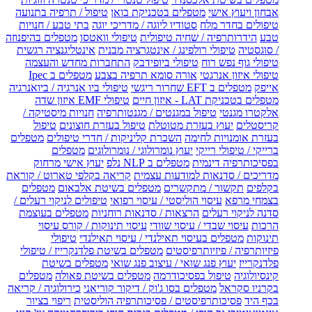
אבחון ויעוץ אישי
מטפלים בטכניקת בואן
טיפול / תרפיה בתנועה
טיפולים בחדר מלח
סטודיו ליוגה / מדריכי יוגה
בתי טבע / חנויות
טבע
הידרותרפיה / שחיה טיפולית
טיפולי וואטסו
מטפלים בהיפנוזה
/ סוגסטיה
טיפולי רולפינג / אינטגרציה מבנית
אינטליגנציה רגשית
טיפולי גוף נפש רוח
טיפולי ביופידבק
התחברות מחדש והעצמה
טיפולי איזון אנרגטי
אורה סומא תרפיה בצבע
מטפלים ב Ipec
אייפק
מטפלים ב EFT שחרור ריגשי
טיפולי ביו אנרגיה / ביואנרגיה
מטפלים בטכניקת LAT - איזון חיים
טיפולי EMF איזון שדה
אלקטרו מגנטי
טיפול במגנטים / מגנטותרפיה
חנויות מיסטיקה /
קריסטלים
יעוץ בעזרת מטוטלת
טיפול בעזרת חוצונים
טיפול
בעזרת אומנויות לחימה
השכרת קליניקות / חדרי טיפולים
מטפלים
ברייקי / טיפולי רייקי
יעוץ נומרולוגי / נומרולוגים
מטפלים
בפסיכותרפיה דינמית
מטפלים ב NLP נלפ
יעוץ אישי מרחוק
מדריכים / סדנאות למודעות עצמית
קריאה בקלפי טארוט / קוראת
בקלפים
תקשור / מתקשרים
מטפלים בשיטת אלבאום
מטפלים
בצמחי מרפא
עיסוי הוליסטי / עיסוי רפואי
טיפולים לניקוי רעלים /
סדנה לניקוי רעלים
הרצאות / סדנאות רוחניות
מטפלים בעוצמת
הרכות
עיסוי שבדי / עיסוי שוודי
עיסוי תינוקות / קורס עיסוי
תינוקות
מטפלים בעיסוי תאילנדי / עיסוי תאילנדי
טיפולי
פיזיותרפיה / פיזיותרפיסטים
מטפלים בשיטת פלדנקרייז / טיפולי
פלדנקרייז
יעוץ פנג שואי / עיצוב פנג שואי
מטפלים בשיטת
קינסיולוגיה
טיפול בפסיכודרמה
מטפלים בשיטת פאולה
מטפלים
בקרניו סקראל
מטפלים בסו ג'וק / דיקור קוריאני
כירולוגיה / קריאה
בכף היד
פסיכותרפיסטים / פסיכותרפיה הוליסטית
ריפוי בציור