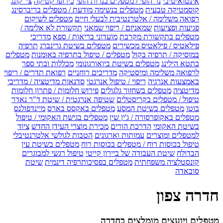
אינטואיטיבי
נר הופי / מטפלים בנרות הופי
כירופרקטיקה
צי' קונג
קוסמטיקה טבעית
מטפלים בנשימה מודעת / מטפלים בריברסינג
רפואה משלימה / אלטרנטיבית לבעלי חיים
מטפלים לשיקום
פגיעות ופציעות
שמאניזם / ריפוי שמאני
תקשורת לא אלימה /
מטפלים בתקשורת מקרבת
מועדוני בריאות / ספא
מדריכי
פילאטיס / פילאטיס מכשירים
מטפלים בשיטת גרינברג
תרפיה
במוסיקה / תרפיה בקול
מטפלים / טיפול בתרפיה באומנות
מטפלים
בתטא הילינג
מטפלים בשיטת ביואורגונומי
מכללות ובתי ספר
לרפואה משלימה ומיסטיקה
מדריכים רוחניים
רפואת תדרים / ריפוי
באמצעות אנרגיה
ריפוי / טיפול אנרגטי
סדנאות מדיטציה / מדריכי
מדיטציה
מטפלים בשחזור גלגולים
פירוש חלומות / פתרון חלומות
טיפול / מטפלים בקריסטלים
שטיפה אנרגטית / שיטת ד"ר נאדר
בוטו
מטפלים בשיטת המסע
מטפלים באקסס בארס
מיינדפולנס
מטפלים באקופרסורה / ג'ין שין
מטפלים בגישת האקומי / טיפול
בשיטת האקומי
הדרכת הורים
מכירת מוצרי העידן החדש
ציוד
למטפלים ומוצרים
עמותות וארגונים
הטבות לגולשי אלטרנטיבלי
טיפול בכוסות רוח / מטפלים בכוסות רוח
מטפלים בשיטת עין
הבדולח
שיטת העבודה של ביירון קייטי
טיפול רגשי למבוגרים
קונסטלציה משפחתית
מטפלים בפסיכותרפיה דינמית
שיטת
סובאדה
חדרה צפון
מטפלים ויועצים מומלצים בחדרה