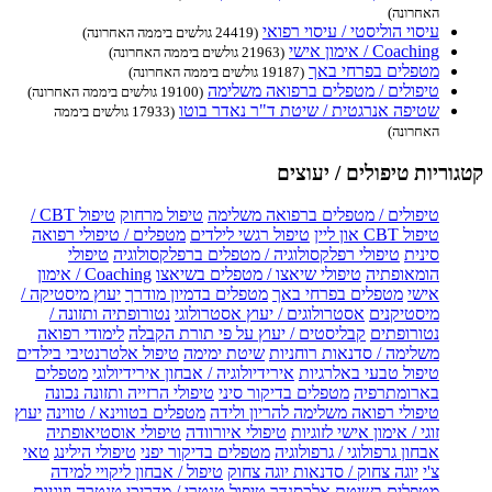
האחרונה)
עיסוי הוליסטי / עיסוי רפואי
(24419 גולשים ביממה האחרונה)
Coaching / אימון אישי
(21963 גולשים ביממה האחרונה)
מטפלים בפרחי באך
(19187 גולשים ביממה האחרונה)
טיפולים / מטפלים ברפואה משלימה
(19100 גולשים ביממה האחרונה)
שטיפה אנרגטית / שיטת ד"ר נאדר בוטו
(17933 גולשים ביממה
האחרונה)
קטגוריות טיפולים / יעוצים
טיפולים / מטפלים ברפואה משלימה
טיפול מרחוק
טיפול CBT /
טיפול CBT און ליין
טיפול רגשי לילדים
מטפלים / טיפולי רפואה
סינית
טיפולי רפלקסולוגיה / מטפלים ברפלקסולוגיה
טיפולי
הומאופתיה
טיפולי שיאצו / מטפלים בשיאצו
Coaching / אימון
אישי
מטפלים בפרחי באך
מטפלים בדמיון מודרך
יעוץ מיסטיקה /
מיסטיקנים
אסטרולוגים / יעוץ אסטרולוגי
נטורופתיה ותזונה /
נטורופתים
קבליסטים / יעוץ על פי תורת הקבלה
לימודי רפואה
משלימה / סדנאות רוחניות
שיטת ימימה
טיפול אלטרנטיבי בילדים
טיפול טבעי באלרגיות
אירידיולוגיה / אבחון אירידיולוגי
מטפלים
בארומתרפיה
מטפלים בדיקור סיני
טיפולי הרזייה ותזונה נכונה
טיפולי רפואה משלימה להריון ולידה
מטפלים בטווינא / טווינה
יעוץ
זוגי / אימון אישי לזוגיות
טיפולי איורוודה
טיפולי אוסטיאופתיה
אבחון גרפולוגי / גרפולוגיה
מטפלים בדיקור יפני
טיפולי הילינג
טאי
צ'י
יוגה צחוק / סדנאות יוגה צחוק
טיפול / אבחון ליקויי למידה
מטפלים בשיטת אלכסנדר
טיפול טנטרי / מדריכי טנטרה וזוגיות