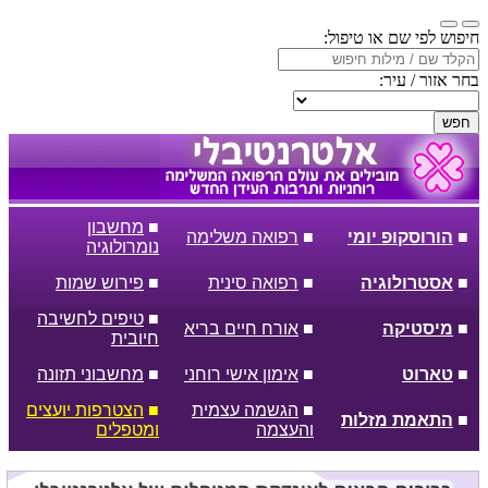
חיפוש לפי שם או טיפול:
בחר אזור / עיר:
חפש
■
מחשבון
■
הורוסקופ יומי
■
רפואה משלימה
נומרולוגיה
■
אסטרולוגיה
■
רפואה סינית
■
פירוש שמות
■
טיפים לחשיבה
■
מיסטיקה
■
אורח חיים בריא
חיובית
■
טארוט
■
אימון אישי רוחני
■
מחשבוני תזונה
■
הגשמה עצמית
■
הצטרפות יועצים
■
התאמת מזלות
והעצמה
ומטפלים