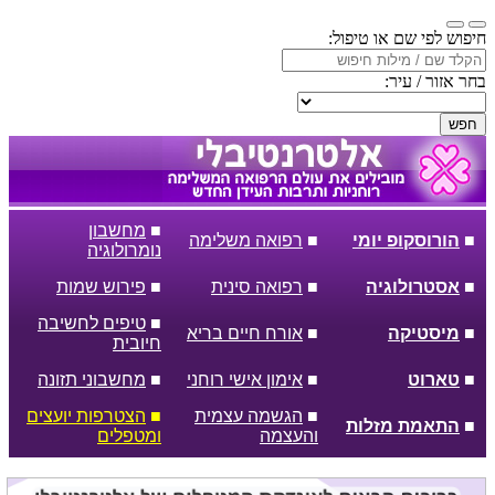
חיפוש לפי שם או טיפול:
בחר אזור / עיר:
חפש
■
מחשבון
■
הורוסקופ יומי
■
רפואה משלימה
נומרולוגיה
■
אסטרולוגיה
■
רפואה סינית
■
פירוש שמות
■
טיפים לחשיבה
■
מיסטיקה
■
אורח חיים בריא
חיובית
■
טארוט
■
אימון אישי רוחני
■
מחשבוני תזונה
■
הגשמה עצמית
■
הצטרפות יועצים
■
התאמת מזלות
והעצמה
ומטפלים