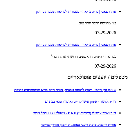
אתי רצאבי | בריה בריאה - מנטורית לבריאות טבעית בחולון
אני מרגישה הרבה יותר טוב
07-29-2026
אתי רצאבי | בריה בריאה - מנטורית לבריאות טבעית בחולון
כבר אחרי הימים הראשונים הרגשתי את ההבדל
07-29-2026
מטפלים / יועצים פופולאריים
שני בן נתן חיימי - ייעוץ לתזונה טבעית, אורח חיים בריא ופוטותרפיה בחיפה
דורית לוינגר - אימון אישי לחיים ואימון רפואי בבת ים
ד"ר נאווה צביאלי (רפופורט) P.h.D - טיפולי CBT בתל אביב
אורית רוזנברג טיפול ריגשי באומנות ודמיון מודרך בחיפה