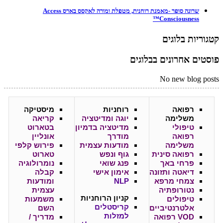
שרונה סופר -מאמנת רוחנית, מטפלת ומורה לאקסס בארס Access
Consciousness™
קטגוריות בלוגים
פוסטים אחרונים בבלוגים
No new blog posts
רפואה
רוחניות
מיסטיקה
משלימה
יוגה ומדיטציה
קריאה
טיפולי
מדיטציה בדמיון
בטארוט
רפואה
מודרך
אונליין
משלימה
מודעות עצמית
פירוש קלפי
רפואה סינית
גוף ונפש
טארוט
פרחי באך
פנג שואי
נומרולוגיה
דיאטה ותזונה
אימון אישי
קבלה
צמחי מרפא
NLP
ומודעות
נטורופתיה
עצמית
קניון
הרוחניות
טיפולים
משמעות
קריסטלים
אלטרנטיביים
השם
למזלות
VOD רפואה
מדריך /