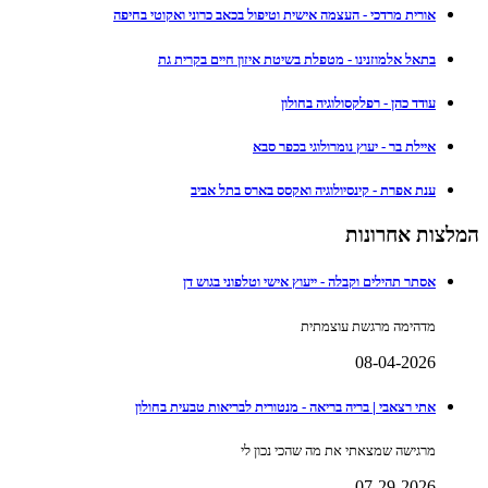
אורית מרדכי - העצמה אישית וטיפול בכאב כרוני ואקוטי בחיפה
בתאל אלמוזנינו - מטפלת בשיטת איזון חיים בקרית גת
עודד כהן - רפלקסולוגיה בחולון
איילת בר - יעוץ נומרולוגי בכפר סבא
ענת אפרת - קינסיולוגיה ואקסס בארס בתל אביב
המלצות אחרונות
אסתר תהילים וקבלה - ייעוץ אישי וטלפוני בגוש דן
מדהימה מרגשת עוצמתית
08-04-2026
אתי רצאבי | בריה בריאה - מנטורית לבריאות טבעית בחולון
מרגישה שמצאתי את מה שהכי נכון לי
07-29-2026