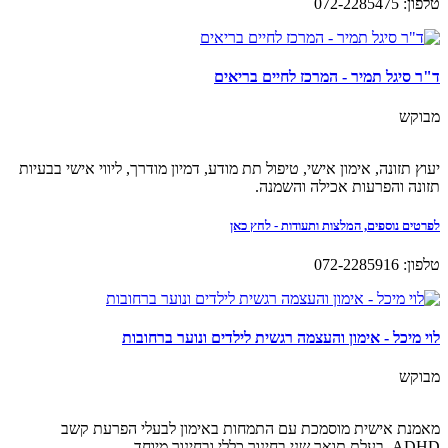
טלפון: 072-2285475
ד"ר סיגל תמיר - המרכז לחיים בריאים
מבוקש
יעוץ תזונה, אימון אישי, טיפול תת מודע, דמיון מודרך, ליווי אישי בבעיות
תזונה והפרעות אכילה והשמנה.
לפרטים נוספים, המלצות ותעודות - לחץ כאן
טלפון: 072-2285916
לוי מיכל - אימון והעצמה רגשית לילדים ונוער ברחובות
מבוקש
מאמנת אישית מוסמכת עם התמחות באימון לבעלי הפרעת קשב
ADHD. בעלת תואר שני בחינוך כללי ובחינוך מיוחד.