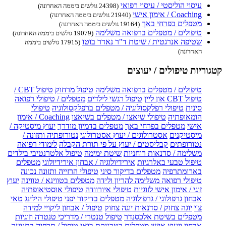
עיסוי הוליסטי / עיסוי רפואי
(24398 גולשים ביממה האחרונה)
Coaching / אימון אישי
(21940 גולשים ביממה האחרונה)
מטפלים בפרחי באך
(19164 גולשים ביממה האחרונה)
טיפולים / מטפלים ברפואה משלימה
(19079 גולשים ביממה האחרונה)
שטיפה אנרגטית / שיטת ד"ר נאדר בוטו
(17915 גולשים ביממה
האחרונה)
קטגוריות טיפולים / יעוצים
טיפולים / מטפלים ברפואה משלימה
טיפול מרחוק
טיפול CBT /
טיפול CBT און ליין
טיפול רגשי לילדים
מטפלים / טיפולי רפואה
סינית
טיפולי רפלקסולוגיה / מטפלים ברפלקסולוגיה
טיפולי
הומאופתיה
טיפולי שיאצו / מטפלים בשיאצו
Coaching / אימון
אישי
מטפלים בפרחי באך
מטפלים בדמיון מודרך
יעוץ מיסטיקה /
מיסטיקנים
אסטרולוגים / יעוץ אסטרולוגי
נטורופתיה ותזונה /
נטורופתים
קבליסטים / יעוץ על פי תורת הקבלה
לימודי רפואה
משלימה / סדנאות רוחניות
שיטת ימימה
טיפול אלטרנטיבי בילדים
טיפול טבעי באלרגיות
אירידיולוגיה / אבחון אירידיולוגי
מטפלים
בארומתרפיה
מטפלים בדיקור סיני
טיפולי הרזייה ותזונה נכונה
טיפולי רפואה משלימה להריון ולידה
מטפלים בטווינא / טווינה
יעוץ
זוגי / אימון אישי לזוגיות
טיפולי איורוודה
טיפולי אוסטיאופתיה
אבחון גרפולוגי / גרפולוגיה
מטפלים בדיקור יפני
טיפולי הילינג
טאי
צ'י
יוגה צחוק / סדנאות יוגה צחוק
טיפול / אבחון ליקויי למידה
מטפלים בשיטת אלכסנדר
טיפול טנטרי / מדריכי טנטרה וזוגיות
אבחון ויעוץ אישי
מטפלים בטכניקת בואן
טיפול / תרפיה בתנועה