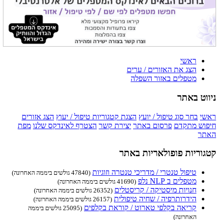
ראשי
הצג את האזורים / ערים
מטפלים באזור השפלה
ניווט באתר
ראשי
בחר סוג טיפול / יועץ
הצגת קטגוריות טיפול / יעוץ
הצג אזורים
חיפוש מתקדם
פרסום באתר
יצירת קשר
הצטרף לאינדקס שלנו
מפת
האתר
קטגוריות פופולאריות באתר
טיפול טנטרי / מדריכי טנטרה וזוגיות
(47840 גולשים ביממה האחרונה)
מטפלים ב NLP נלפ
(41690 גולשים ביממה האחרונה)
חנויות מיסטיקה / קריסטלים
(26352 גולשים ביממה האחרונה)
הידרותרפיה / שחיה טיפולית
(26157 גולשים ביממה האחרונה)
קריאה בקלפי טארוט / קוראת בקלפים
(25095 גולשים ביממה
האחרונה)