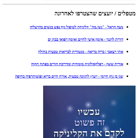
מטפלים / יועצים שהצטרפו לאחרונה
נועה הראל - "נשי.מה" קליניקה לטיפול גוף נפש בנשים בהרצליה
דורית לוינגר - אימון אישי לחיים ואימון רפואי בבת ים
אתי רצאבי | בריה בריאה - מנטורית לבריאות טבעית בחולון
אורית ששון - רפלקסולוגית מומחית ומדריכת הורים בפתח תקוה
שני בן נתן חיימי - ייעוץ לתזונה טבעית, אורח חיים בריא ופוטותרפיה בחיפה