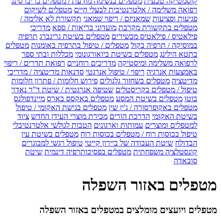
קוסמטיקה טבעית
מטפלים בנשימה מודעת / מטפלים בריברסינג
רפואה משלימה / אלטרנטיבית לבעלי חיים
מטפלים לשיקום
פגיעות ופציעות
שמאניזם / ריפוי שמאני
תקשורת לא אלימה /
מטפלים בתקשורת מקרבת
מועדוני בריאות / ספא
מדריכי
פילאטיס / פילאטיס מכשירים
מטפלים בשיטת גרינברג
תרפיה
במוסיקה / תרפיה בקול
מטפלים / טיפול בתרפיה באומנות
מטפלים
בתטא הילינג
מטפלים בשיטת ביואורגונומי
מכללות ובתי ספר
לרפואה משלימה ומיסטיקה
מדריכים רוחניים
רפואת תדרים / ריפוי
באמצעות אנרגיה
ריפוי / טיפול אנרגטי
סדנאות מדיטציה / מדריכי
מדיטציה
מטפלים בשחזור גלגולים
פירוש חלומות / פתרון חלומות
טיפול / מטפלים בקריסטלים
שטיפה אנרגטית / שיטת ד"ר נאדר
בוטו
מטפלים בשיטת המסע
מטפלים באקסס בארס
מיינדפולנס
מטפלים באקופרסורה / ג'ין שין
מטפלים בגישת האקומי / טיפול
בשיטת האקומי
הדרכת הורים
מכירת מוצרי העידן החדש
ציוד
למטפלים ומוצרים
עמותות וארגונים
הטבות לגולשי אלטרנטיבלי
טיפול בכוסות רוח / מטפלים בכוסות רוח
מטפלים בשיטת עין
הבדולח
שיטת העבודה של ביירון קייטי
טיפול רגשי למבוגרים
קונסטלציה משפחתית
מטפלים בפסיכותרפיה דינמית
שיטת
סובאדה
מטפלים באזור השפלה
מטפלים ויועצים מומלצים במטפלים באזור השפלה