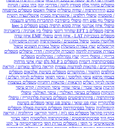
טיפולים בחדר מלח
סטודיו ליוגה / מדריכי יוגה
בתי טבע / חנויות
טבע
הידרותרפיה / שחיה טיפולית
טיפולי וואטסו
מטפלים בהיפנוזה
/ סוגסטיה
טיפולי רולפינג / אינטגרציה מבנית
אינטליגנציה רגשית
טיפולי גוף נפש רוח
טיפולי ביופידבק
התחברות מחדש והעצמה
טיפולי איזון אנרגטי
אורה סומא תרפיה בצבע
מטפלים ב Ipec
אייפק
מטפלים ב EFT שחרור ריגשי
טיפולי ביו אנרגיה / ביואנרגיה
מטפלים בטכניקת LAT - איזון חיים
טיפולי EMF איזון שדה
אלקטרו מגנטי
טיפול במגנטים / מגנטותרפיה
חנויות מיסטיקה /
קריסטלים
יעוץ בעזרת מטוטלת
טיפול בעזרת חוצונים
טיפול
בעזרת אומנויות לחימה
השכרת קליניקות / חדרי טיפולים
מטפלים
ברייקי / טיפולי רייקי
יעוץ נומרולוגי / נומרולוגים
מטפלים
בפסיכותרפיה דינמית
מטפלים ב NLP נלפ
יעוץ אישי מרחוק
מדריכים / סדנאות למודעות עצמית
קריאה בקלפי טארוט / קוראת
בקלפים
תקשור / מתקשרים
מטפלים בשיטת אלבאום
מטפלים
בצמחי מרפא
עיסוי הוליסטי / עיסוי רפואי
טיפולים לניקוי רעלים /
סדנה לניקוי רעלים
הרצאות / סדנאות רוחניות
מטפלים בעוצמת
הרכות
עיסוי שבדי / עיסוי שוודי
עיסוי תינוקות / קורס עיסוי
תינוקות
מטפלים בעיסוי תאילנדי / עיסוי תאילנדי
טיפולי
פיזיותרפיה / פיזיותרפיסטים
מטפלים בשיטת פלדנקרייז / טיפולי
פלדנקרייז
יעוץ פנג שואי / עיצוב פנג שואי
מטפלים בשיטת
קינסיולוגיה
טיפול בפסיכודרמה
מטפלים בשיטת פאולה
מטפלים
בקרניו סקראל
מטפלים בסו ג'וק / דיקור קוריאני
כירולוגיה / קריאה
בכף היד
פסיכותרפיסטים / פסיכותרפיה הוליסטית
ריפוי בציור
אינטואיטיבי
נר הופי / מטפלים בנרות הופי
כירופרקטיקה
צי' קונג