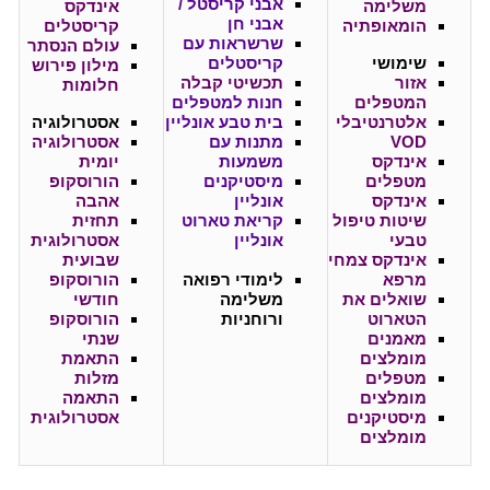
אבני קריסטל /
משלימה
אינדקס
אבני חן
הומאופתיה
קריסטלים
שרשראות עם
עולם הנסתר
שימושי
קריסטלים
מילון פירוש
אזור
תכשיטי קבלה
חלומות
המטפלים
חנות למטפלים
אלטרנטיבלי
בית טבע אונליין
אסטרולוגיה
VOD
מתנות עם
אסטרולוגיה
אינדקס
משמעות
יומית
מטפלים
מיסטיקנים
הורוסקופ
אינדקס
אונליין
אהבה
שיטות טיפול
קריאת טארוט
תחזית
טבעי
אונליין
אסטרולוגית
אינדקס צמחי
שבועית
מרפא
לימודי רפואה
הורוסקופ
שואלים את
משלימה
חודשי
הטארוט
ורוחניות
הורוסקופ
מאמנים
שנתי
מומלצים
התאמת
מטפלים
מזלות
מומלצים
התאמה
מיסטיקנים
אסטרולוגית
מומלצים