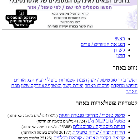
ראשי
הצג את האזורים / ערים
גוש דן
חולון
ניווט באתר
ראשי
בחר סוג טיפול / יועץ
הצגת קטגוריות טיפול / יעוץ
הצג אזורים
חיפוש מתקדם
פרסום באתר
יצירת קשר
הצטרף לאינדקס שלנו
מפת
האתר
קטגוריות פופולאריות באתר
טיפול טנטרי / מדריכי טנטרה וזוגיות
(47871 גולשים ביממה האחרונה)
מטפלים ב NLP נלפ
(41724 גולשים ביממה האחרונה)
חנויות מיסטיקה / קריסטלים
(26388 גולשים ביממה האחרונה)
הידרותרפיה / שחיה טיפולית
(26177 גולשים ביממה האחרונה)
קריאה בקלפי טארוט / קוראת בקלפים
(25125 גולשים ביממה