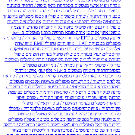
אבחון ויעוץ אישי
מטפלים בטכניקת בואן
טיפול / תרפיה בתנועה
טיפולים בחדר מלח
סטודיו ליוגה / מדריכי יוגה
בתי טבע / חנויות
טבע
הידרותרפיה / שחיה טיפולית
טיפולי וואטסו
מטפלים בהיפנוזה
/ סוגסטיה
טיפולי רולפינג / אינטגרציה מבנית
אינטליגנציה רגשית
טיפולי גוף נפש רוח
טיפולי ביופידבק
התחברות מחדש והעצמה
טיפולי איזון אנרגטי
אורה סומא תרפיה בצבע
מטפלים ב Ipec
אייפק
מטפלים ב EFT שחרור ריגשי
טיפולי ביו אנרגיה / ביואנרגיה
מטפלים בטכניקת LAT - איזון חיים
טיפולי EMF איזון שדה
אלקטרו מגנטי
טיפול במגנטים / מגנטותרפיה
חנויות מיסטיקה /
קריסטלים
יעוץ בעזרת מטוטלת
טיפול בעזרת חוצונים
טיפול
בעזרת אומנויות לחימה
השכרת קליניקות / חדרי טיפולים
מטפלים
ברייקי / טיפולי רייקי
יעוץ נומרולוגי / נומרולוגים
מטפלים
בפסיכותרפיה דינמית
מטפלים ב NLP נלפ
יעוץ אישי מרחוק
מדריכים / סדנאות למודעות עצמית
קריאה בקלפי טארוט / קוראת
בקלפים
תקשור / מתקשרים
מטפלים בשיטת אלבאום
מטפלים
בצמחי מרפא
עיסוי הוליסטי / עיסוי רפואי
טיפולים לניקוי רעלים /
סדנה לניקוי רעלים
הרצאות / סדנאות רוחניות
מטפלים בעוצמת
הרכות
עיסוי שבדי / עיסוי שוודי
עיסוי תינוקות / קורס עיסוי
תינוקות
מטפלים בעיסוי תאילנדי / עיסוי תאילנדי
טיפולי
פיזיותרפיה / פיזיותרפיסטים
מטפלים בשיטת פלדנקרייז / טיפולי
פלדנקרייז
יעוץ פנג שואי / עיצוב פנג שואי
מטפלים בשיטת
קינסיולוגיה
טיפול בפסיכודרמה
מטפלים בשיטת פאולה
מטפלים
בקרניו סקראל
מטפלים בסו ג'וק / דיקור קוריאני
כירולוגיה / קריאה
בכף היד
פסיכותרפיסטים / פסיכותרפיה הוליסטית
ריפוי בציור