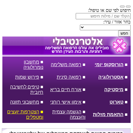
חיפוש לפי שם או טיפול:
בחר אזור / עיר:
חפש
■
מחשבון
■
הורוסקופ יומי
■
רפואה משלימה
נומרולוגיה
■
אסטרולוגיה
■
רפואה סינית
■
פירוש שמות
■
טיפים לחשיבה
■
מיסטיקה
■
אורח חיים בריא
חיובית
■
טארוט
■
אימון אישי רוחני
■
מחשבוני תזונה
■
הגשמה עצמית
■
הצטרפות יועצים
■
התאמת מזלות
והעצמה
ומטפלים