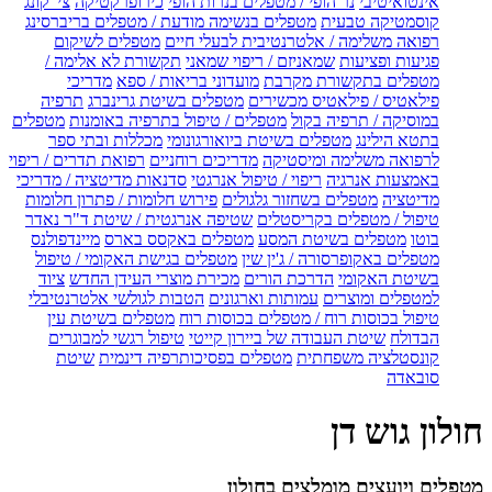
אינטואיטיבי
נר הופי / מטפלים בנרות הופי
כירופרקטיקה
צי' קונג
קוסמטיקה טבעית
מטפלים בנשימה מודעת / מטפלים בריברסינג
רפואה משלימה / אלטרנטיבית לבעלי חיים
מטפלים לשיקום
פגיעות ופציעות
שמאניזם / ריפוי שמאני
תקשורת לא אלימה /
מטפלים בתקשורת מקרבת
מועדוני בריאות / ספא
מדריכי
פילאטיס / פילאטיס מכשירים
מטפלים בשיטת גרינברג
תרפיה
במוסיקה / תרפיה בקול
מטפלים / טיפול בתרפיה באומנות
מטפלים
בתטא הילינג
מטפלים בשיטת ביואורגונומי
מכללות ובתי ספר
לרפואה משלימה ומיסטיקה
מדריכים רוחניים
רפואת תדרים / ריפוי
באמצעות אנרגיה
ריפוי / טיפול אנרגטי
סדנאות מדיטציה / מדריכי
מדיטציה
מטפלים בשחזור גלגולים
פירוש חלומות / פתרון חלומות
טיפול / מטפלים בקריסטלים
שטיפה אנרגטית / שיטת ד"ר נאדר
בוטו
מטפלים בשיטת המסע
מטפלים באקסס בארס
מיינדפולנס
מטפלים באקופרסורה / ג'ין שין
מטפלים בגישת האקומי / טיפול
בשיטת האקומי
הדרכת הורים
מכירת מוצרי העידן החדש
ציוד
למטפלים ומוצרים
עמותות וארגונים
הטבות לגולשי אלטרנטיבלי
טיפול בכוסות רוח / מטפלים בכוסות רוח
מטפלים בשיטת עין
הבדולח
שיטת העבודה של ביירון קייטי
טיפול רגשי למבוגרים
קונסטלציה משפחתית
מטפלים בפסיכותרפיה דינמית
שיטת
סובאדה
חולון גוש דן
מטפלים ויועצים מומלצים בחולון