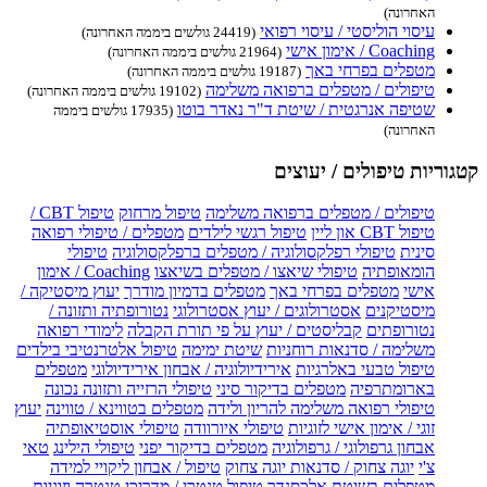
האחרונה)
עיסוי הוליסטי / עיסוי רפואי
(24419 גולשים ביממה האחרונה)
Coaching / אימון אישי
(21964 גולשים ביממה האחרונה)
מטפלים בפרחי באך
(19187 גולשים ביממה האחרונה)
טיפולים / מטפלים ברפואה משלימה
(19102 גולשים ביממה האחרונה)
שטיפה אנרגטית / שיטת ד"ר נאדר בוטו
(17935 גולשים ביממה
האחרונה)
קטגוריות טיפולים / יעוצים
טיפולים / מטפלים ברפואה משלימה
טיפול מרחוק
טיפול CBT /
טיפול CBT און ליין
טיפול רגשי לילדים
מטפלים / טיפולי רפואה
סינית
טיפולי רפלקסולוגיה / מטפלים ברפלקסולוגיה
טיפולי
הומאופתיה
טיפולי שיאצו / מטפלים בשיאצו
Coaching / אימון
אישי
מטפלים בפרחי באך
מטפלים בדמיון מודרך
יעוץ מיסטיקה /
מיסטיקנים
אסטרולוגים / יעוץ אסטרולוגי
נטורופתיה ותזונה /
נטורופתים
קבליסטים / יעוץ על פי תורת הקבלה
לימודי רפואה
משלימה / סדנאות רוחניות
שיטת ימימה
טיפול אלטרנטיבי בילדים
טיפול טבעי באלרגיות
אירידיולוגיה / אבחון אירידיולוגי
מטפלים
בארומתרפיה
מטפלים בדיקור סיני
טיפולי הרזייה ותזונה נכונה
טיפולי רפואה משלימה להריון ולידה
מטפלים בטווינא / טווינה
יעוץ
זוגי / אימון אישי לזוגיות
טיפולי איורוודה
טיפולי אוסטיאופתיה
אבחון גרפולוגי / גרפולוגיה
מטפלים בדיקור יפני
טיפולי הילינג
טאי
צ'י
יוגה צחוק / סדנאות יוגה צחוק
טיפול / אבחון ליקויי למידה
מטפלים בשיטת אלכסנדר
טיפול טנטרי / מדריכי טנטרה וזוגיות