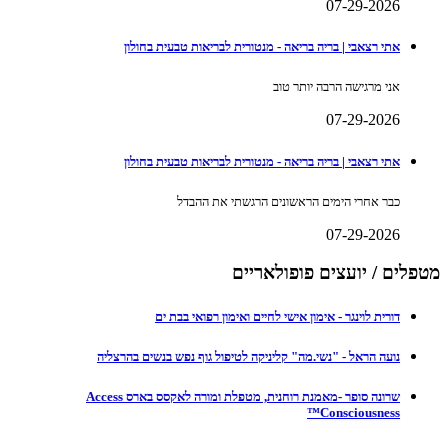
07-29-2026
אתי רצאבי | בריה בריאה - מנטורית לבריאות טבעית בחולון
אני מרגישה הרבה יותר טוב
07-29-2026
אתי רצאבי | בריה בריאה - מנטורית לבריאות טבעית בחולון
כבר אחרי הימים הראשונים הרגשתי את ההבדל
07-29-2026
מטפלים / יועצים פופולאריים
דורית לוינגר - אימון אישי לחיים ואימון רפואי בבת ים
נועה הראל - "נשי.מה" קליניקה לטיפול גוף נפש בנשים בהרצליה
שרונה סופר -מאמנת רוחנית, מטפלת ומורה לאקסס בארס Access
Consciousness™