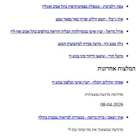
טסה זילברברג - מטפלת בפסיכותרפיה בתל אביב ואונליין
אתי ג'יבלי - תטא הילינג ופרחי באך בבאר שבע
אורל נוריאל - יעוץ אישי בנומרולוגיה קבלית וקריאה בקלפים בתל אביב ואון-ליין
גילה טבצ'ניק - מרצה בכירה למקצועות המגע
מישל חורי - שיאצו ודיקור סיני בגוש דן
המלצות אחרונות
אסתר תהילים וקבלה - ייעוץ אישי וטלפוני בגוש דן
מדהימה מרגשת עוצמתית
08-04-2026
אתי רצאבי | בריה בריאה - מנטורית לבריאות טבעית בחולון
מרגישה שמצאתי את מה שהכי נכון לי