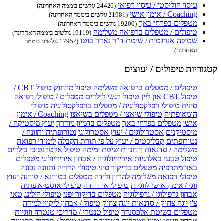
עיסוי הוליסטי / עיסוי רפואי
(24426 גולשים ביממה האחרונה)
Coaching / אימון אישי
(21981 גולשים ביממה האחרונה)
מטפלים בפרחי באך
(19200 גולשים ביממה האחרונה)
טיפולים / מטפלים ברפואה משלימה
(19119 גולשים ביממה האחרונה)
שטיפה אנרגטית / שיטת ד"ר נאדר בוטו
(17952 גולשים ביממה
האחרונה)
קטגוריות טיפולים / יעוצים
טיפולים / מטפלים ברפואה משלימה
טיפול מרחוק
טיפול CBT /
טיפול CBT און ליין
טיפול רגשי לילדים
מטפלים / טיפולי רפואה
סינית
טיפולי רפלקסולוגיה / מטפלים ברפלקסולוגיה
טיפולי
הומאופתיה
טיפולי שיאצו / מטפלים בשיאצו
Coaching / אימון
אישי
מטפלים בפרחי באך
מטפלים בדמיון מודרך
יעוץ מיסטיקה /
מיסטיקנים
אסטרולוגים / יעוץ אסטרולוגי
נטורופתיה ותזונה /
נטורופתים
קבליסטים / יעוץ על פי תורת הקבלה
לימודי רפואה
משלימה / סדנאות רוחניות
שיטת ימימה
טיפול אלטרנטיבי בילדים
טיפול טבעי באלרגיות
אירידיולוגיה / אבחון אירידיולוגי
מטפלים
בארומתרפיה
מטפלים בדיקור סיני
טיפולי הרזייה ותזונה נכונה
טיפולי רפואה משלימה להריון ולידה
מטפלים בטווינא / טווינה
יעוץ
זוגי / אימון אישי לזוגיות
טיפולי איורוודה
טיפולי אוסטיאופתיה
אבחון גרפולוגי / גרפולוגיה
מטפלים בדיקור יפני
טיפולי הילינג
טאי
צ'י
יוגה צחוק / סדנאות יוגה צחוק
טיפול / אבחון ליקויי למידה
מטפלים בשיטת אלכסנדר
טיפול טנטרי / מדריכי טנטרה וזוגיות
אבחון ויעוץ אישי
מטפלים בטכניקת בואן
טיפול / תרפיה בתנועה