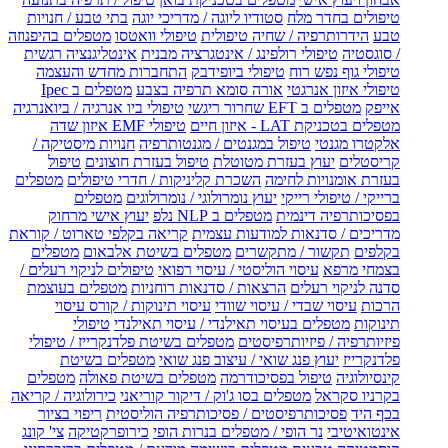
טיפולים בחדר מלח
סטודיו ליוגה / מדריכי יוגה
בתי טבע / חנויות
טבע
הידרותרפיה / שחיה טיפולית
טיפולי וואטסו
מטפלים בהיפנוזה
/ סוגסטיה
טיפולי רולפינג / אינטגרציה מבנית
אינטליגנציה רגשית
טיפולי גוף נפש רוח
טיפולי ביופידבק
התחברות מחדש והעצמה
טיפולי איזון אנרגטי
אורה סומא תרפיה בצבע
מטפלים ב Ipec
אייפק
מטפלים ב EFT שחרור ריגשי
טיפולי ביו אנרגיה / ביואנרגיה
מטפלים בטכניקת LAT - איזון חיים
טיפולי EMF איזון שדה
אלקטרו מגנטי
טיפול במגנטים / מגנטותרפיה
חנויות מיסטיקה /
קריסטלים
יעוץ בעזרת מטוטלת
טיפול בעזרת חוצונים
טיפול
בעזרת אומנויות לחימה
השכרת קליניקות / חדרי טיפולים
מטפלים
ברייקי / טיפולי רייקי
יעוץ נומרולוגי / נומרולוגים
מטפלים
בפסיכותרפיה דינמית
מטפלים ב NLP נלפ
יעוץ אישי מרחוק
מדריכים / סדנאות למודעות עצמית
קריאה בקלפי טארוט / קוראת
בקלפים
תקשור / מתקשרים
מטפלים בשיטת אלבאום
מטפלים
בצמחי מרפא
עיסוי הוליסטי / עיסוי רפואי
טיפולים לניקוי רעלים /
סדנה לניקוי רעלים
הרצאות / סדנאות רוחניות
מטפלים בעוצמת
הרכות
עיסוי שבדי / עיסוי שוודי
עיסוי תינוקות / קורס עיסוי
תינוקות
מטפלים בעיסוי תאילנדי / עיסוי תאילנדי
טיפולי
פיזיותרפיה / פיזיותרפיסטים
מטפלים בשיטת פלדנקרייז / טיפולי
פלדנקרייז
יעוץ פנג שואי / עיצוב פנג שואי
מטפלים בשיטת
קינסיולוגיה
טיפול בפסיכודרמה
מטפלים בשיטת פאולה
מטפלים
בקרניו סקראל
מטפלים בסו ג'וק / דיקור קוריאני
כירולוגיה / קריאה
בכף היד
פסיכותרפיסטים / פסיכותרפיה הוליסטית
ריפוי בציור
אינטואיטיבי
נר הופי / מטפלים בנרות הופי
כירופרקטיקה
צי' קונג