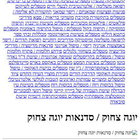
קוסמטיקה טבעית
מטפלים בנשימה מודעת / מטפלים בריברסינג
רפואה משלימה / אלטרנטיבית לבעלי חיים
מטפלים לשיקום
פגיעות ופציעות
שמאניזם / ריפוי שמאני
תקשורת לא אלימה /
מטפלים בתקשורת מקרבת
מועדוני בריאות / ספא
מדריכי
פילאטיס / פילאטיס מכשירים
מטפלים בשיטת גרינברג
תרפיה
במוסיקה / תרפיה בקול
מטפלים / טיפול בתרפיה באומנות
מטפלים
בתטא הילינג
מטפלים בשיטת ביואורגונומי
מכללות ובתי ספר
לרפואה משלימה ומיסטיקה
מדריכים רוחניים
רפואת תדרים / ריפוי
באמצעות אנרגיה
ריפוי / טיפול אנרגטי
סדנאות מדיטציה / מדריכי
מדיטציה
מטפלים בשחזור גלגולים
פירוש חלומות / פתרון חלומות
טיפול / מטפלים בקריסטלים
שטיפה אנרגטית / שיטת ד"ר נאדר
בוטו
מטפלים בשיטת המסע
מטפלים באקסס בארס
מיינדפולנס
מטפלים באקופרסורה / ג'ין שין
מטפלים בגישת האקומי / טיפול
בשיטת האקומי
הדרכת הורים
מכירת מוצרי העידן החדש
ציוד
למטפלים ומוצרים
עמותות וארגונים
הטבות לגולשי אלטרנטיבלי
טיפול בכוסות רוח / מטפלים בכוסות רוח
מטפלים בשיטת עין
הבדולח
שיטת העבודה של ביירון קייטי
טיפול רגשי למבוגרים
קונסטלציה משפחתית
מטפלים בפסיכותרפיה דינמית
שיטת
סובאדה
יוגה צחוק / סדנאות יוגה צחוק