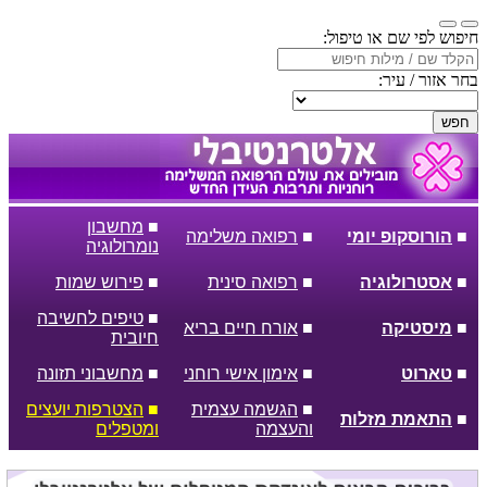
חיפוש לפי שם או טיפול:
בחר אזור / עיר:
חפש
■
מחשבון
■
הורוסקופ יומי
■
רפואה משלימה
נומרולוגיה
■
אסטרולוגיה
■
רפואה סינית
■
פירוש שמות
■
טיפים לחשיבה
■
מיסטיקה
■
אורח חיים בריא
חיובית
■
טארוט
■
אימון אישי רוחני
■
מחשבוני תזונה
■
הגשמה עצמית
■
הצטרפות יועצים
■
התאמת מזלות
והעצמה
ומטפלים