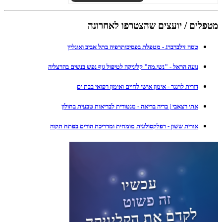
מטפלים / יועצים שהצטרפו לאחרונה
טסה זילברברג - מטפלת בפסיכותרפיה בתל אביב ואונליין
נועה הראל - "נשי.מה" קליניקה לטיפול גוף נפש בנשים בהרצליה
דורית לוינגר - אימון אישי לחיים ואימון רפואי בבת ים
אתי רצאבי | בריה בריאה - מנטורית לבריאות טבעית בחולון
אורית ששון - רפלקסולוגית מומחית ומדריכת הורים בפתח תקוה