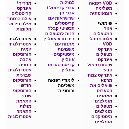
למזלות
VOD רפואה
מדריך /
אבני קריסטל /
משלימה
אינדקס
אבני חן
הומאופתיה
קריסטלים
שרשראות עם
עולם הנסתר
שימושי
קריסטלים
מילון פירוש
אזור
תכשיטי קבלה
חלומות
המטפלים
חנות למטפלים
אלטרנטיבלי
בית טבע אונליין
אסטרולוגיה
VOD
מתנות עם
אסטרולוגיה
אינדקס
משמעות
יומית
מטפלים
מיסטיקנים
הורוסקופ
אינדקס
אונליין
אהבה
שיטות טיפול
קריאת טארוט
תחזית
טבעי
אונליין
אסטרולוגית
אינדקס צמחי
שבועית
מרפא
לימודי רפואה
הורוסקופ
שואלים את
משלימה
חודשי
הטארוט
ורוחניות
הורוסקופ
מאמנים
שנתי
מומלצים
התאמת
מטפלים
מזלות
מומלצים
התאמה
מיסטיקנים
אסטרולוגית
מומלצים