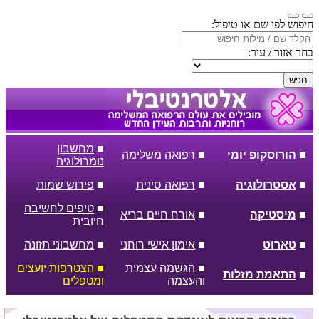
חיפוש לפי שם או טיפול:
בחר אזור / עיר:
חפש
■
מחשבון
■
הורוסקופ יומי
■
רפואה משלימה
נומרולוגיה
■
אסטרולוגיה
■
רפואה סינית
■
פירוש שמות
■
טיפים לחשיבה
■
מיסטיקה
■
אורח חיים בריא
חיובית
■
טארוט
■
אימון אישי רוחני
■
מחשבוני תזונה
■
הגשמה עצמית
■
הצטרפות יועצים
■
התאמת מזלות
והעצמה
ומטפלים