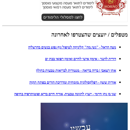
מטפלים / יועצים שהצטרפו לאחרונה
נועה הראל - "נשי.מה" קליניקה לטיפול גוף נפש בנשים בהרצליה
דורית לוינגר - אימון אישי לחיים ואימון רפואי בבת ים
אתי רצאבי | בריה בריאה - מנטורית לבריאות טבעית בחולון
אורית ששון - רפלקסולוגית מומחית ומדריכת הורים בפתח תקוה
שני בן נתן חיימי - ייעוץ לתזונה טבעית, אורח חיים בריא ופוטותרפיה בחיפה