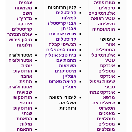
נטורופתיה
עצמית
קניון
הרוחניות
טיפולים
משמעות
קריסטלים
אלטרנטיביים
השם
למזלות
VOD רפואה
מדריך /
אבני קריסטל /
משלימה
אינדקס
אבני חן
הומאופתיה
קריסטלים
שרשראות עם
עולם הנסתר
שימושי
קריסטלים
מילון פירוש
אזור
תכשיטי קבלה
חלומות
המטפלים
חנות למטפלים
אלטרנטיבלי
בית טבע אונליין
אסטרולוגיה
VOD
מתנות עם
אסטרולוגיה
אינדקס
משמעות
יומית
מטפלים
מיסטיקנים
הורוסקופ
אינדקס
אונליין
אהבה
שיטות טיפול
קריאת טארוט
תחזית
טבעי
אונליין
אסטרולוגית
אינדקס צמחי
שבועית
מרפא
לימודי רפואה
הורוסקופ
שואלים את
משלימה
חודשי
הטארוט
ורוחניות
הורוסקופ
מאמנים
שנתי
מומלצים
התאמת
מטפלים
מזלות
מומלצים
התאמה