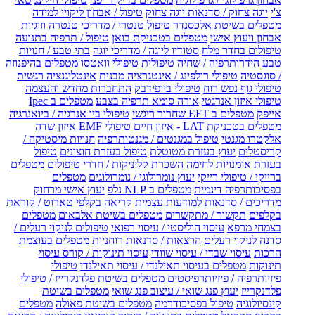
צ'י
יוגה צחוק / סדנאות יוגה צחוק
טיפול / אבחון ליקויי למידה
מטפלים בשיטת אלכסנדר
טיפול טנטרי / מדריכי טנטרה וזוגיות
אבחון ויעוץ אישי
מטפלים בטכניקת בואן
טיפול / תרפיה בתנועה
טיפולים בחדר מלח
סטודיו ליוגה / מדריכי יוגה
בתי טבע / חנויות
טבע
הידרותרפיה / שחיה טיפולית
טיפולי וואטסו
מטפלים בהיפנוזה
/ סוגסטיה
טיפולי רולפינג / אינטגרציה מבנית
אינטליגנציה רגשית
טיפולי גוף נפש רוח
טיפולי ביופידבק
התחברות מחדש והעצמה
טיפולי איזון אנרגטי
אורה סומא תרפיה בצבע
מטפלים ב Ipec
אייפק
מטפלים ב EFT שחרור ריגשי
טיפולי ביו אנרגיה / ביואנרגיה
מטפלים בטכניקת LAT - איזון חיים
טיפולי EMF איזון שדה
אלקטרו מגנטי
טיפול במגנטים / מגנטותרפיה
חנויות מיסטיקה /
קריסטלים
יעוץ בעזרת מטוטלת
טיפול בעזרת חוצונים
טיפול
בעזרת אומנויות לחימה
השכרת קליניקות / חדרי טיפולים
מטפלים
ברייקי / טיפולי רייקי
יעוץ נומרולוגי / נומרולוגים
מטפלים
בפסיכותרפיה דינמית
מטפלים ב NLP נלפ
יעוץ אישי מרחוק
מדריכים / סדנאות למודעות עצמית
קריאה בקלפי טארוט / קוראת
בקלפים
תקשור / מתקשרים
מטפלים בשיטת אלבאום
מטפלים
בצמחי מרפא
עיסוי הוליסטי / עיסוי רפואי
טיפולים לניקוי רעלים /
סדנה לניקוי רעלים
הרצאות / סדנאות רוחניות
מטפלים בעוצמת
הרכות
עיסוי שבדי / עיסוי שוודי
עיסוי תינוקות / קורס עיסוי
תינוקות
מטפלים בעיסוי תאילנדי / עיסוי תאילנדי
טיפולי
פיזיותרפיה / פיזיותרפיסטים
מטפלים בשיטת פלדנקרייז / טיפולי
פלדנקרייז
יעוץ פנג שואי / עיצוב פנג שואי
מטפלים בשיטת
קינסיולוגיה
טיפול בפסיכודרמה
מטפלים בשיטת פאולה
מטפלים