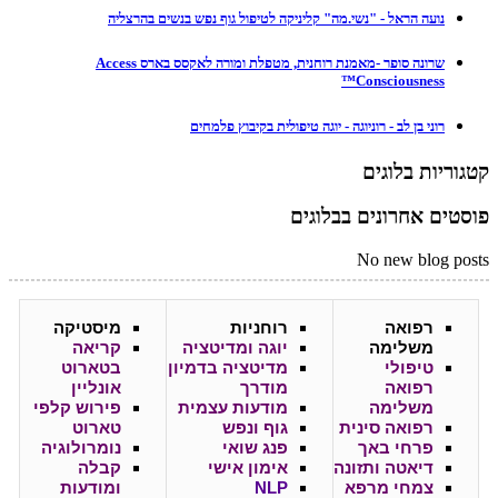
נועה הראל - "נשי.מה" קליניקה לטיפול גוף נפש בנשים בהרצליה
שרונה סופר -מאמנת רוחנית, מטפלת ומורה לאקסס בארס Access
Consciousness™
רוני בן לב - רוניוגה - יוגה טיפולית בקיבוץ פלמחים
קטגוריות בלוגים
פוסטים אחרונים בבלוגים
No new blog posts
רפואה
רוחניות
מיסטיקה
משלימה
יוגה ומדיטציה
קריאה
טיפולי
מדיטציה בדמיון
בטארוט
רפואה
מודרך
אונליין
משלימה
מודעות עצמית
פירוש קלפי
רפואה סינית
גוף ונפש
טארוט
פרחי באך
פנג שואי
נומרולוגיה
דיאטה ותזונה
אימון אישי
קבלה
צמחי מרפא
NLP
ומודעות