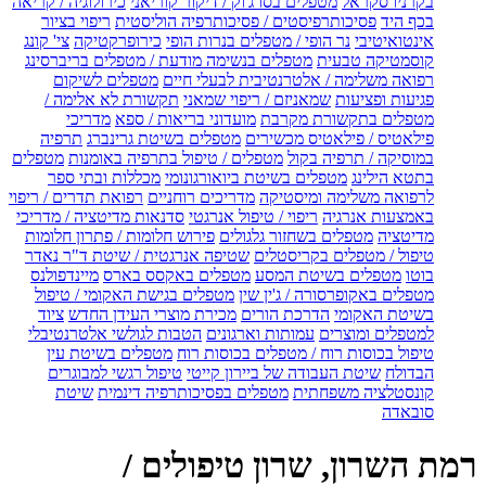
בקרניו סקראל
מטפלים בסו ג'וק / דיקור קוריאני
כירולוגיה / קריאה
בכף היד
פסיכותרפיסטים / פסיכותרפיה הוליסטית
ריפוי בציור
אינטואיטיבי
נר הופי / מטפלים בנרות הופי
כירופרקטיקה
צי' קונג
קוסמטיקה טבעית
מטפלים בנשימה מודעת / מטפלים בריברסינג
רפואה משלימה / אלטרנטיבית לבעלי חיים
מטפלים לשיקום
פגיעות ופציעות
שמאניזם / ריפוי שמאני
תקשורת לא אלימה /
מטפלים בתקשורת מקרבת
מועדוני בריאות / ספא
מדריכי
פילאטיס / פילאטיס מכשירים
מטפלים בשיטת גרינברג
תרפיה
במוסיקה / תרפיה בקול
מטפלים / טיפול בתרפיה באומנות
מטפלים
בתטא הילינג
מטפלים בשיטת ביואורגונומי
מכללות ובתי ספר
לרפואה משלימה ומיסטיקה
מדריכים רוחניים
רפואת תדרים / ריפוי
באמצעות אנרגיה
ריפוי / טיפול אנרגטי
סדנאות מדיטציה / מדריכי
מדיטציה
מטפלים בשחזור גלגולים
פירוש חלומות / פתרון חלומות
טיפול / מטפלים בקריסטלים
שטיפה אנרגטית / שיטת ד"ר נאדר
בוטו
מטפלים בשיטת המסע
מטפלים באקסס בארס
מיינדפולנס
מטפלים באקופרסורה / ג'ין שין
מטפלים בגישת האקומי / טיפול
בשיטת האקומי
הדרכת הורים
מכירת מוצרי העידן החדש
ציוד
למטפלים ומוצרים
עמותות וארגונים
הטבות לגולשי אלטרנטיבלי
טיפול בכוסות רוח / מטפלים בכוסות רוח
מטפלים בשיטת עין
הבדולח
שיטת העבודה של ביירון קייטי
טיפול רגשי למבוגרים
קונסטלציה משפחתית
מטפלים בפסיכותרפיה דינמית
שיטת
סובאדה
רמת השרון, שרון טיפולים /