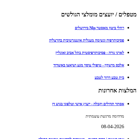
מטפלים / יועצים מומלצי הגולשים
רחלי ביטון מאסטר Nlp בירושלים
פסיכותרפיה ונשימה מעגלית אינטגרטיבית בהרצליה
לארני נורה - פסיכותרפיסטית בתל אביב ואונליין
אלכס מישקין - טיפולי עיסוי מגע ושיאצו באשדוד
בית טבע דרור לטבע
המלצות אחרונות
אסתר תהילים וקבלה - ייעוץ אישי וטלפוני בגוש דן
מדהימה מרגשת עוצמתית
08-04-2026