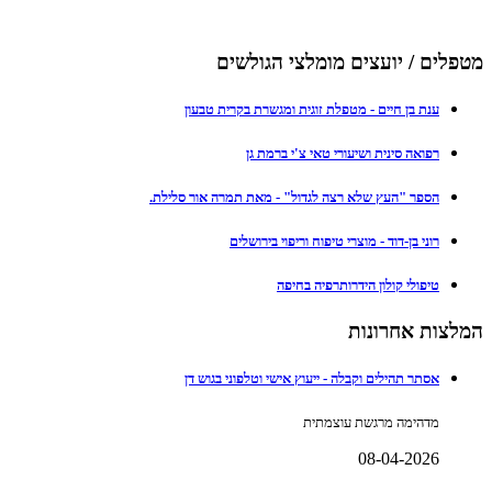
מטפלים / יועצים מומלצי הגולשים
ענת בן חיים - מטפלת זוגית ומגשרת בקרית טבעון
רפואה סינית ושיעורי טאי צ'י ברמת גן
הספר "העץ שלא רצה לגדול" - מאת תמרה אור סלילת.
רוני בן-דוד - מוצרי טיפוח וריפוי בירושלים
טיפולי קולון הידרותרפיה בחיפה
המלצות אחרונות
אסתר תהילים וקבלה - ייעוץ אישי וטלפוני בגוש דן
מדהימה מרגשת עוצמתית
08-04-2026