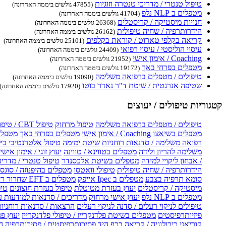
טיפול טנטרי / מדריכי טנטרה וזוגיות
(47855 גולשים ביממה האחרונה)
מטפלים ב NLP נלפ
(41704 גולשים ביממה האחרונה)
חנויות מיסטיקה / קריסטלים
(26368 גולשים ביממה האחרונה)
הידרותרפיה / שחיה טיפולית
(26162 גולשים ביממה האחרונה)
קריאה בקלפי טארוט / קוראת בקלפים
(25101 גולשים ביממה האחרונה)
עיסוי הוליסטי / עיסוי רפואי
(24409 גולשים ביממה האחרונה)
Coaching / אימון אישי
(21952 גולשים ביממה האחרונה)
מטפלים בפרחי באך
(19172 גולשים ביממה האחרונה)
טיפולים / מטפלים ברפואה משלימה
(19090 גולשים ביממה האחרונה)
שטיפה אנרגטית / שיטת ד"ר נאדר בוטו
(17920 גולשים ביממה האחרונה)
קטגוריות טיפולים / יעוצים
טיפולים / מטפלים ברפואה משלימה
טיפול מרחוק
טיפול CBT / טיפול CBT און ליין
מטפלים בשיאצו
Coaching / אימון אישי
מטפלים בפרחי באך
מטפלים
רפואה משלימה / סדנאות רוחניות
שיטת ימימה
טיפול אלטרנטיבי בי
משלימה להריון ולידה
מטפלים בטווינא / טווינה
יעוץ זוגי / אימון אישי 
/ אבחון ליקויי למידה
מטפלים בשיטת אלכסנדר
טיפול טנטרי / מדריכ
הידרותרפיה / שחיה טיפולית
טיפולי וואטסו
מטפלים בהיפנוזה / סוגס
סומא תרפיה בצבע
מטפלים ב Ipec אייפק
מטפלים ב EFT שחרור ריגשי
מיסטיקה / קריסטלים
יעוץ בעזרת מטוטלת
טיפול בעזרת חוצונים
טיפ
מטפלים ב NLP נלפ
יעוץ אישי מרחוק
מדריכים / סדנאות למודעות 
טיפולים לניקוי רעלים / סדנה לניקוי רעלים
הרצאות / סדנאות רוחניו
פיזיותרפיסטים
מטפלים בשיטת פלדנקרייז / טיפולי פלדנקרייז
יעוץ פנ
קוריאני
כירולוגיה / קריאה בכף היד
פסיכותרפיסטים / פסיכותרפיה ה