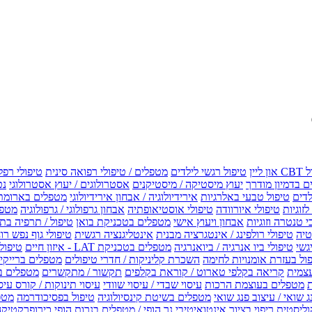
טיפול רגשי לילדים
מטפלים / טיפולי רפואה סינית
טיפולי רפל
 בדמיון מודרך
יעוץ מיסטיקה / מיסטיקנים
אסטרולוגים / יעוץ אסטרולוגי
נט
לדים
טיפול טבעי באלרגיות
אירידיולוגיה / אבחון אירידיולוגי
מטפלים בארומת
לזוגיות
טיפולי איורוודה
טיפולי אוסטיאופתיה
אבחון גרפולוגי / גרפולוגיה
מטפל
י טנטרה וזוגיות
אבחון ויעוץ אישי
מטפלים בטכניקת בואן
טיפול / תרפיה בת
טיה
טיפולי רולפינג / אינטגרציה מבנית
אינטליגנציה רגשית
טיפולי גוף נפש רו
טיפולי ביו אנרגיה / ביואנרגיה
מטפלים בטכניקת LAT - איזון חיים
טיפולי EMF איזון שדה אלקטר
ול בעזרת אומנויות לחימה
השכרת קליניקות / חדרי טיפולים
מטפלים ברייקי /
עצמית
קריאה בקלפי טארוט / קוראת בקלפים
תקשור / מתקשרים
מטפלים ב
ת
מטפלים בעוצמת הרכות
עיסוי שבדי / עיסוי שוודי
עיסוי תינוקות / קורס עיס
ג שואי / עיצוב פנג שואי
מטפלים בשיטת קינסיולוגיה
טיפול בפסיכודרמה
מטפ
וליסטית
ריפוי בציור אינטואיטיבי
נר הופי / מטפלים בנרות הופי
כירופרקטיקה