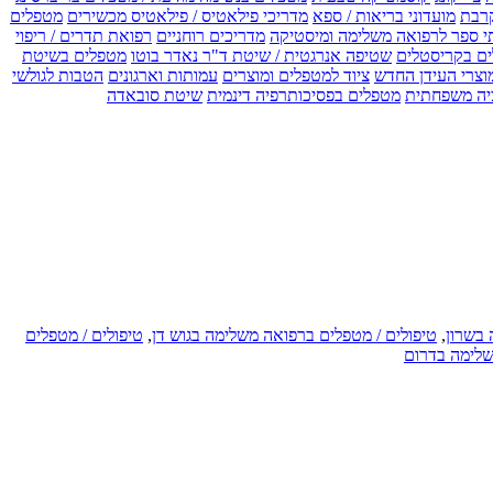
רבת
מועדוני בריאות / ספא
מדריכי פילאטיס / פילאטיס מכשירים
מטפלים
י ספר לרפואה משלימה ומיסטיקה
מדריכים רוחניים
רפואת תדרים / ריפוי
ים בקריסטלים
שטיפה אנרגטית / שיטת ד"ר נאדר בוטו
מטפלים בשיטת
וצרי העידן החדש
ציוד למטפלים ומוצרים
עמותות וארגונים
הטבות לגולשי
יה משפחתית
מטפלים בפסיכותרפיה דינמית
שיטת סובאדה
 בשרון
,
טיפולים / מטפלים ברפואה משלימה בגוש דן
,
טיפולים / מטפלים
שלימה בדרום