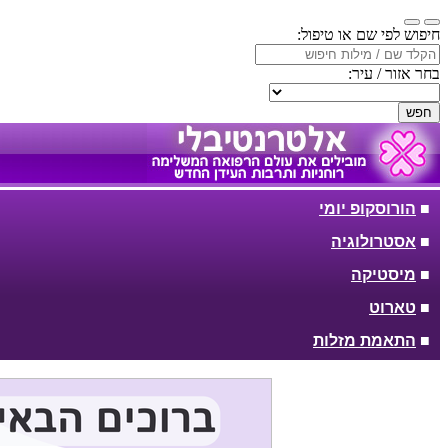
חיפוש לפי שם או טיפול:
בחר אזור / עיר:
חפש
■
הורוסקופ יומי
■
אסטרולוגיה
■
מיסטיקה
■
טארוט
■
התאמת מזלות