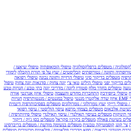
קסולוגיה / מטפלים ברפלקסולוגיה
טיפולי הומאופתיה
טיפולי שיאצו /
ורופתיה ותזונה / נטורופתים
קבליסטים / יעוץ על פי תורת הקבלה
לימודי
רפיה
מטפלים בדיקור סיני
טיפולי הרזייה ותזונה נכונה
טיפולי רפואה
ים בדיקור יפני
טיפולי הילינג
טאי צ'י
יוגה צחוק / סדנאות יוגה צחוק
טיפול
נועה
טיפולים בחדר מלח
סטודיו ליוגה / מדריכי יוגה
בתי טבע / חנויות טבע
ח
טיפולי ביופידבק
התחברות מחדש והעצמה
טיפולי איזון אנרגטי
אורה
ו מגנטי
טיפול במגנטים / מגנטותרפיה
חנויות
 טיפולי רייקי
יעוץ נומרולוגי / נומרולוגים
מטפלים בפסיכותרפיה דינמית
שיטת אלבאום
מטפלים בצמחי מרפא
עיסוי הוליסטי / עיסוי רפואי
וי תינוקות
מטפלים בעיסוי תאילנדי / עיסוי תאילנדי
טיפולי פיזיותרפיה /
לים בשיטת פאולה
מטפלים בקרניו סקראל
מטפלים בסו ג'וק / דיקור
צי' קונג
קוסמטיקה טבעית
מטפלים בנשימה מודעת / מטפלים בריברסינג
רבת
מועדוני בריאות / ספא
מדריכי פילאטיס / פילאטיס מכשירים
מטפלים