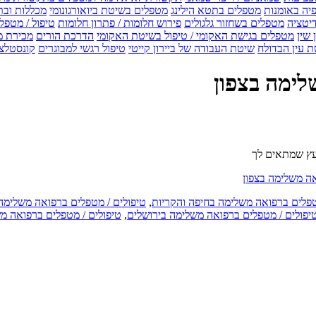
יה באומנות
מטפלים בתטא הילינג
מטפלים בשיטת ביואורגונומי
מכללות ובת
דיטציה
מטפלים בשחזור גלגולים
פירוש חלומות / פתרון חלומות
טיפול / מטפל
 שין
מטפלים בגישת האקומי / טיפול בשיטת האקומי
הדרכת הורים
מכירת מ
 עין הבדולח
שיטת העבודה של ביירון קייטי
טיפול רגשי למבוגרים
קונסטלצ
לימה בצפון
יועץ שמתאים לך
אה משלימה בצפון
טפלים ברפואה משלימה בחיפה והקריות
,
טיפולים / מטפלים ברפואה משלימה
יפולים / מטפלים ברפואה משלימה בירושלים
,
טיפולים / מטפלים ברפואה מ