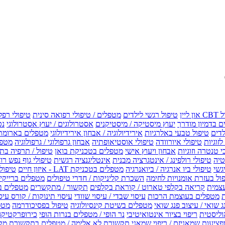
טיפול רגשי לילדים
מטפלים / טיפולי רפואה סינית
טיפולי רפל
 בדמיון מודרך
יעוץ מיסטיקה / מיסטיקנים
אסטרולוגים / יעוץ אסטרולוגי
נט
לדים
טיפול טבעי באלרגיות
אירידיולוגיה / אבחון אירידיולוגי
מטפלים בארומת
לזוגיות
טיפולי איורוודה
טיפולי אוסטיאופתיה
אבחון גרפולוגי / גרפולוגיה
מטפל
י טנטרה וזוגיות
אבחון ויעוץ אישי
מטפלים בטכניקת בואן
טיפול / תרפיה בת
טיה
טיפולי רולפינג / אינטגרציה מבנית
אינטליגנציה רגשית
טיפולי גוף נפש רו
טיפולי ביו אנרגיה / ביואנרגיה
מטפלים בטכניקת LAT - איזון חיים
טיפולי EMF איזון שדה אלקטר
ול בעזרת אומנויות לחימה
השכרת קליניקות / חדרי טיפולים
מטפלים ברייקי /
עצמית
קריאה בקלפי טארוט / קוראת בקלפים
תקשור / מתקשרים
מטפלים ב
ת
מטפלים בעוצמת הרכות
עיסוי שבדי / עיסוי שוודי
עיסוי תינוקות / קורס עיס
ג שואי / עיצוב פנג שואי
מטפלים בשיטת קינסיולוגיה
טיפול בפסיכודרמה
מטפ
וליסטית
ריפוי בציור אינטואיטיבי
נר הופי / מטפלים בנרות הופי
כירופרקטיקה
פציעות
שמאניזם / ריפוי שמאני
תקשורת לא אלימה / מטפלים בתקשורת מק