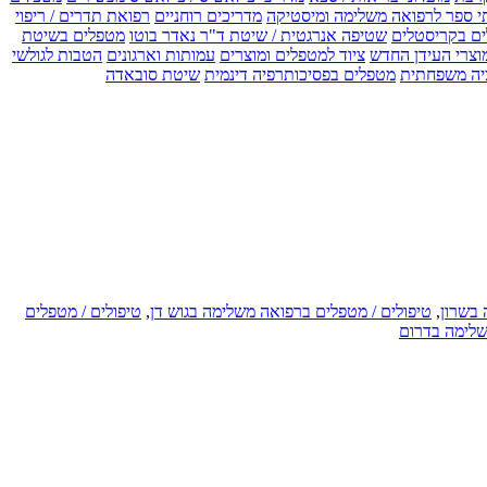
י ספר לרפואה משלימה ומיסטיקה
מדריכים רוחניים
רפואת תדרים / ריפוי
ים בקריסטלים
שטיפה אנרגטית / שיטת ד"ר נאדר בוטו
מטפלים בשיטת
וצרי העידן החדש
ציוד למטפלים ומוצרים
עמותות וארגונים
הטבות לגולשי
יה משפחתית
מטפלים בפסיכותרפיה דינמית
שיטת סובאדה
 בשרון
,
טיפולים / מטפלים ברפואה משלימה בגוש דן
,
טיפולים / מטפלים
שלימה בדרום