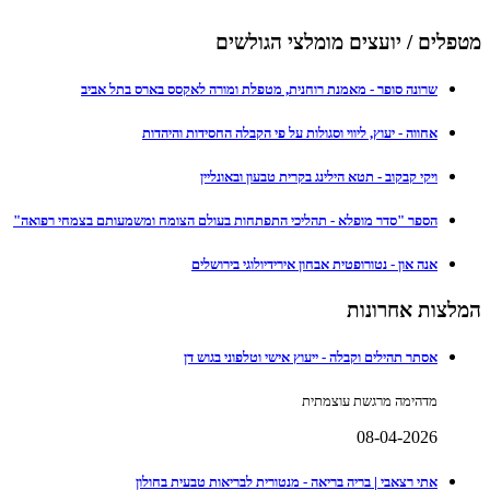
מטפלים / יועצים מומלצי הגולשים
שרונה סופר - מאמנת רוחנית, מטפלת ומורה לאקסס בארס בתל אביב
אחווה - יעוץ, ליווי וסגולות על פי הקבלה החסידות והיהדות
ויקי קבקוב - תטא הילינג בקרית טבעון ובאונליין
הספר "סדר מופלא - תהליכי התפתחות בעולם הצומח ומשמעותם בצמחי רפואה"
אנה און - נטורופטית אבחון אירידיולוגי בירושלים
המלצות אחרונות
אסתר תהילים וקבלה - ייעוץ אישי וטלפוני בגוש דן
מדהימה מרגשת עוצמתית
08-04-2026
אתי רצאבי | בריה בריאה - מנטורית לבריאות טבעית בחולון