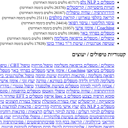
מטפלים ב NLP נלפ
(41717 גולשים ביממה האחרונה)
חנויות מיסטיקה / קריסטלים
(26376 גולשים ביממה האחרונה)
הידרותרפיה / שחיה טיפולית
(26167 גולשים ביממה האחרונה)
קריאה בקלפי טארוט / קוראת בקלפים
(25111 גולשים ביממה האחרונה)
עיסוי הוליסטי / עיסוי רפואי
(24414 גולשים ביממה האחרונה)
Coaching / אימון אישי
(21957 גולשים ביממה האחרונה)
מטפלים בפרחי באך
(19180 גולשים ביממה האחרונה)
טיפולים / מטפלים ברפואה משלימה
(19097 גולשים ביממה האחרונה)
שטיפה אנרגטית / שיטת ד"ר נאדר בוטו
(17929 גולשים ביממה האחרונה)
קטגוריות טיפולים / יעוצים
טיפולים / מטפלים ברפואה משלימה
טיפול מרחוק
טיפול CBT / טיפול CBT און ליין
מטפלים בשיאצו
Coaching / אימון אישי
מטפלים בפרחי באך
מטפלים
רפואה משלימה / סדנאות רוחניות
שיטת ימימה
טיפול אלטרנטיבי בי
משלימה להריון ולידה
מטפלים בטווינא / טווינה
יעוץ זוגי / אימון אישי 
/ אבחון ליקויי למידה
מטפלים בשיטת אלכסנדר
טיפול טנטרי / מדריכ
הידרותרפיה / שחיה טיפולית
טיפולי וואטסו
מטפלים בהיפנוזה / סוגס
סומא תרפיה בצבע
מטפלים ב Ipec אייפק
מטפלים ב EFT שחרור ריגשי
מיסטיקה / קריסטלים
יעוץ בעזרת מטוטלת
טיפול בעזרת חוצונים
טיפ
מטפלים ב NLP נלפ
יעוץ אישי מרחוק
מדריכים / סדנאות למודעות 
טיפולים לניקוי רעלים / סדנה לניקוי רעלים
הרצאות / סדנאות רוחניו
פיזיותרפיסטים
מטפלים בשיטת פלדנקרייז / טיפולי פלדנקרייז
יעוץ פנ
קוריאני
כירולוגיה / קריאה בכף היד
פסיכותרפיסטים / פסיכותרפיה ה
רפואה משלימה / אלטרנטיבית לבעלי חיים
מטפלים לשיקום פגיעות ו