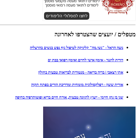
מטפלים / יועצים שהצטרפו לאחרונה
נועה הראל - "נשי.מה" קליניקה לטיפול גוף נפש בנשים בהרצליה
דורית לוינגר - אימון אישי לחיים ואימון רפואי בבת ים
אתי רצאבי | בריה בריאה - מנטורית לבריאות טבעית בחולון
אורית ששון - רפלקסולוגית מומחית ומדריכת הורים בפתח תקוה
שני בן נתן חיימי - ייעוץ לתזונה טבעית, אורח חיים בריא ופוטותרפיה בחיפה