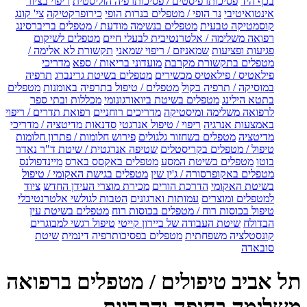
בכף היד
פסיכותרפיסטים / פסיכותרפיה הוליסטית
ריפוי בציור
אינטואיטיבי
נר הופי / מטפלים בנרות הופי
כירופרקטיקה
צי' קונג
קוסמטיקה טבעית
מטפלים בנשימה מודעת / מטפלים בריברסינג
רפואה משלימה / אלטרנטיבית לבעלי חיים
מטפלים לשיקום
פגיעות ופציעות
שמאניזם / ריפוי שמאני
תקשורת לא אלימה /
מטפלים בתקשורת מקרבת
מועדוני בריאות / ספא
מדריכי
פילאטיס / פילאטיס מכשירים
מטפלים בשיטת גרינברג
תרפיה
במוסיקה / תרפיה בקול
מטפלים / טיפול בתרפיה באומנות
מטפלים
בתטא הילינג
מטפלים בשיטת ביואורגונומי
מכללות ובתי ספר
לרפואה משלימה ומיסטיקה
מדריכים רוחניים
רפואת תדרים / ריפוי
באמצעות אנרגיה
ריפוי / טיפול אנרגטי
סדנאות מדיטציה / מדריכי
מדיטציה
מטפלים בשחזור גלגולים
פירוש חלומות / פתרון חלומות
טיפול / מטפלים בקריסטלים
שטיפה אנרגטית / שיטת ד"ר נאדר
בוטו
מטפלים בשיטת המסע
מטפלים באקסס בארס
מיינדפולנס
מטפלים באקופרסורה / ג'ין שין
מטפלים בגישת האקומי / טיפול
בשיטת האקומי
הדרכת הורים
מכירת מוצרי העידן החדש
ציוד
למטפלים ומוצרים
עמותות וארגונים
הטבות לגולשי אלטרנטיבלי
טיפול בכוסות רוח / מטפלים בכוסות רוח
מטפלים בשיטת עין
הבדולח
שיטת העבודה של ביירון קייטי
טיפול רגשי למבוגרים
קונסטלציה משפחתית
מטפלים בפסיכותרפיה דינמית
שיטת
סובאדה
תל אביב טיפולים / מטפלים ברפואה
משלימה בחיפה והקריות