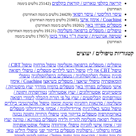
קריאה בקלפי טארוט / קוראת בקלפים
(25142 גולשים ביממה
האחרונה)
עיסוי הוליסטי / עיסוי רפואי
(24429 גולשים ביממה האחרונה)
Coaching / אימון אישי
(21985 גולשים ביממה האחרונה)
מטפלים בפרחי באך
(19202 גולשים ביממה האחרונה)
טיפולים / מטפלים ברפואה משלימה
(19121 גולשים ביממה האחרונה)
שטיפה אנרגטית / שיטת ד"ר נאדר בוטו
(17957 גולשים ביממה
האחרונה)
קטגוריות טיפולים / יעוצים
טיפולים / מטפלים ברפואה משלימה
טיפול מרחוק
טיפול CBT /
טיפול CBT און ליין
טיפול רגשי לילדים
מטפלים / טיפולי רפואה
סינית
טיפולי רפלקסולוגיה / מטפלים ברפלקסולוגיה
טיפולי
הומאופתיה
טיפולי שיאצו / מטפלים בשיאצו
Coaching / אימון
אישי
מטפלים בפרחי באך
מטפלים בדמיון מודרך
יעוץ מיסטיקה /
מיסטיקנים
אסטרולוגים / יעוץ אסטרולוגי
נטורופתיה ותזונה /
נטורופתים
קבליסטים / יעוץ על פי תורת הקבלה
לימודי רפואה
משלימה / סדנאות רוחניות
שיטת ימימה
טיפול אלטרנטיבי בילדים
טיפול טבעי באלרגיות
אירידיולוגיה / אבחון אירידיולוגי
מטפלים
בארומתרפיה
מטפלים בדיקור סיני
טיפולי הרזייה ותזונה נכונה
טיפולי רפואה משלימה להריון ולידה
מטפלים בטווינא / טווינה
יעוץ
זוגי / אימון אישי לזוגיות
טיפולי איורוודה
טיפולי אוסטיאופתיה
אבחון גרפולוגי / גרפולוגיה
מטפלים בדיקור יפני
טיפולי הילינג
טאי
צ'י
יוגה צחוק / סדנאות יוגה צחוק
טיפול / אבחון ליקויי למידה