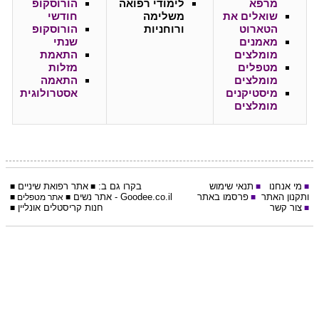
מרפא
לימודי רפואה
הורוסקופ
שואלים את
משלימה
חודשי
הטארוט
ורוחניות
הורוסקופ
מאמנים
שנתי
מומלצים
התאמת
מטפלים
מזלות
מומלצים
התאמה
מיסטיקנים
אסטרולוגית
מומלצים
מי אנחנו
תנאי שימוש
בקרו גם ב:
אתר
רפואת שיניים
■
■
■
■
ותקנון האתר
פרסמו באתר
Goodee.co.il
- אתר
נשים
■
■
אתר מטפלים
■
צור קשר
חנות קריסטלים אונליין
■
■