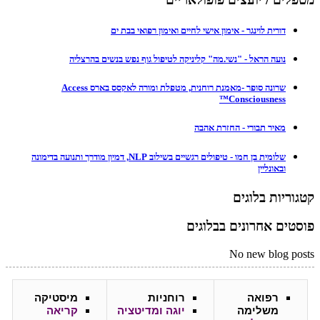
דורית לוינגר - אימון אישי לחיים ואימון רפואי בבת ים
נועה הראל - "נשי.מה" קליניקה לטיפול גוף נפש בנשים בהרצליה
שרונה סופר -מאמנת רוחנית, מטפלת ומורה לאקסס בארס Access
Consciousness™
מאיר תבורי - החזרת אהבה
שלומית בן חמו - טיפולים רגשיים בשילוב NLP, דמיון מודרך ותנועה בדימונה
ובאונליין
קטגוריות בלוגים
פוסטים אחרונים בבלוגים
No new blog posts
רפואה
רוחניות
מיסטיקה
משלימה
יוגה ומדיטציה
קריאה