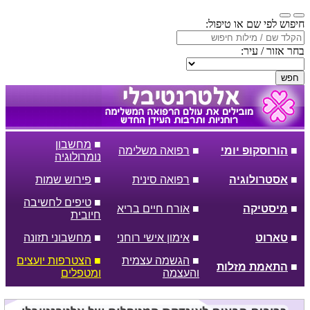
חיפוש לפי שם או טיפול:
בחר אזור / עיר:
חפש
■
מחשבון
■
הורוסקופ יומי
■
רפואה משלימה
נומרולוגיה
■
אסטרולוגיה
■
רפואה סינית
■
פירוש שמות
■
טיפים לחשיבה
■
מיסטיקה
■
אורח חיים בריא
חיובית
■
טארוט
■
אימון אישי רוחני
■
מחשבוני תזונה
■
הגשמה עצמית
■
הצטרפות יועצים
■
התאמת מזלות
והעצמה
ומטפלים