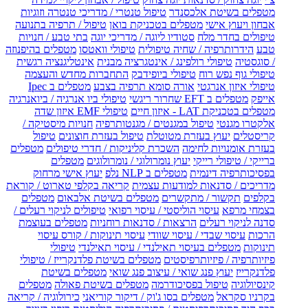
מטפלים בשיטת אלכסנדר
טיפול טנטרי / מדריכי טנטרה וזוגיות
אבחון ויעוץ אישי
מטפלים בטכניקת בואן
טיפול / תרפיה בתנועה
טיפולים בחדר מלח
סטודיו ליוגה / מדריכי יוגה
בתי טבע / חנויות
טבע
הידרותרפיה / שחיה טיפולית
טיפולי וואטסו
מטפלים בהיפנוזה
/ סוגסטיה
טיפולי רולפינג / אינטגרציה מבנית
אינטליגנציה רגשית
טיפולי גוף נפש רוח
טיפולי ביופידבק
התחברות מחדש והעצמה
טיפולי איזון אנרגטי
אורה סומא תרפיה בצבע
מטפלים ב Ipec
אייפק
מטפלים ב EFT שחרור ריגשי
טיפולי ביו אנרגיה / ביואנרגיה
מטפלים בטכניקת LAT - איזון חיים
טיפולי EMF איזון שדה
אלקטרו מגנטי
טיפול במגנטים / מגנטותרפיה
חנויות מיסטיקה /
קריסטלים
יעוץ בעזרת מטוטלת
טיפול בעזרת חוצונים
טיפול
בעזרת אומנויות לחימה
השכרת קליניקות / חדרי טיפולים
מטפלים
ברייקי / טיפולי רייקי
יעוץ נומרולוגי / נומרולוגים
מטפלים
בפסיכותרפיה דינמית
מטפלים ב NLP נלפ
יעוץ אישי מרחוק
מדריכים / סדנאות למודעות עצמית
קריאה בקלפי טארוט / קוראת
בקלפים
תקשור / מתקשרים
מטפלים בשיטת אלבאום
מטפלים
בצמחי מרפא
עיסוי הוליסטי / עיסוי רפואי
טיפולים לניקוי רעלים /
סדנה לניקוי רעלים
הרצאות / סדנאות רוחניות
מטפלים בעוצמת
הרכות
עיסוי שבדי / עיסוי שוודי
עיסוי תינוקות / קורס עיסוי
תינוקות
מטפלים בעיסוי תאילנדי / עיסוי תאילנדי
טיפולי
פיזיותרפיה / פיזיותרפיסטים
מטפלים בשיטת פלדנקרייז / טיפולי
פלדנקרייז
יעוץ פנג שואי / עיצוב פנג שואי
מטפלים בשיטת
קינסיולוגיה
טיפול בפסיכודרמה
מטפלים בשיטת פאולה
מטפלים
בקרניו סקראל
מטפלים בסו ג'וק / דיקור קוריאני
כירולוגיה / קריאה