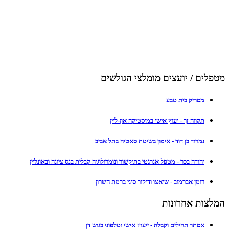
מטפלים / יועצים מומלצי הגולשים
מסריק בית טבע
תקווה זך - יעוץ אישי במיסטיקה און-ליין
נמרוד בן דוד - אימון בשיטת סאטיה בתל אביב
יהודה בכר - מטפל אנרגטי בתיקשור ונומרולוגיה קבלית בנס ציונה ובאונליין
רומן אברמוב - שיאצו ודיקור סיני ברמת השרון
המלצות אחרונות
אסתר תהילים וקבלה - ייעוץ אישי וטלפוני בגוש דן