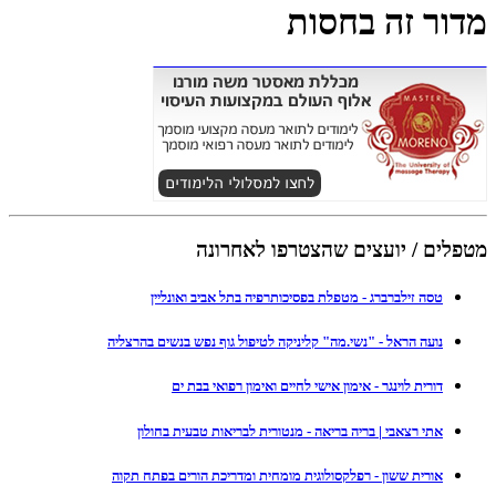
מדור זה בחסות
מטפלים / יועצים שהצטרפו לאחרונה
טסה זילברברג - מטפלת בפסיכותרפיה בתל אביב ואונליין
נועה הראל - "נשי.מה" קליניקה לטיפול גוף נפש בנשים בהרצליה
דורית לוינגר - אימון אישי לחיים ואימון רפואי בבת ים
אתי רצאבי | בריה בריאה - מנטורית לבריאות טבעית בחולון
אורית ששון - רפלקסולוגית מומחית ומדריכת הורים בפתח תקוה