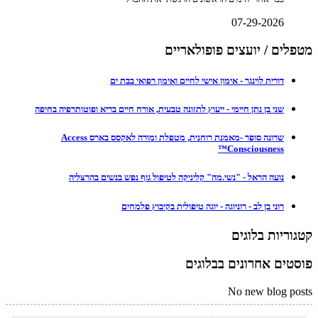
07-29-2026
מטפלים / יועצים פופולאריים
דורית לוינגר - אימון אישי לחיים ואימון רפואי בבת ים
שני בן נתן חיימי - ייעוץ לתזונה טבעית, אורח חיים בריא ופוטותרפיה בחיפה
שרונה סופר -מאמנת רוחנית, מטפלת ומורה לאקסס בארס Access
Consciousness™
נועה הראל - "נשי.מה" קליניקה לטיפול גוף נפש בנשים בהרצליה
רוני בן לב - רוניוגה - יוגה טיפולית בקיבוץ פלמחים
קטגוריות בלוגים
פוסטים אחרונים בבלוגים
No new blog posts