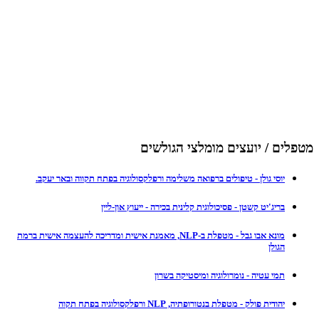
מטפלים / יועצים מומלצי הגולשים
יוסי גולן - טיפולים ברפואה משלימה ורפלקסולוגיה בפתח תקווה ובאר יעקב.
בריג'יט קשטן - פסיכולוגית קלינית בכירה - ייעוץ און-ליין
מונא אבו גבל - מטפלת ב-NLP, מאמנת אישית ומדריכה להעצמה אישית ברמת
הגולן
תמי עטיה - נומרולוגיה ומיסטיקה בשרון
יהודית פולק - מטפלת בנטורופתיה, NLP ורפלקסולוגיה בפתח תקוה