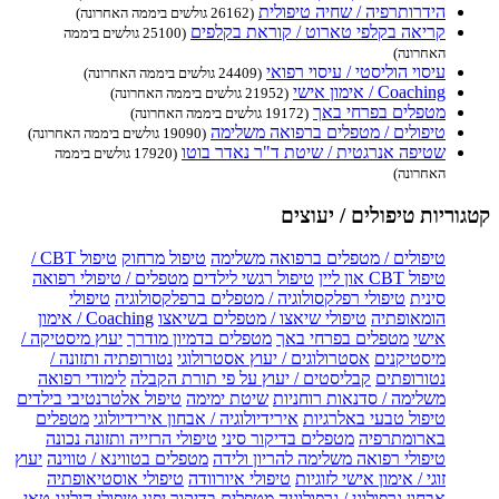
הידרותרפיה / שחיה טיפולית
(26162 גולשים ביממה האחרונה)
קריאה בקלפי טארוט / קוראת בקלפים
(25100 גולשים ביממה
האחרונה)
עיסוי הוליסטי / עיסוי רפואי
(24409 גולשים ביממה האחרונה)
Coaching / אימון אישי
(21952 גולשים ביממה האחרונה)
מטפלים בפרחי באך
(19172 גולשים ביממה האחרונה)
טיפולים / מטפלים ברפואה משלימה
(19090 גולשים ביממה האחרונה)
שטיפה אנרגטית / שיטת ד"ר נאדר בוטו
(17920 גולשים ביממה
האחרונה)
קטגוריות טיפולים / יעוצים
טיפולים / מטפלים ברפואה משלימה
טיפול מרחוק
טיפול CBT /
טיפול CBT און ליין
טיפול רגשי לילדים
מטפלים / טיפולי רפואה
סינית
טיפולי רפלקסולוגיה / מטפלים ברפלקסולוגיה
טיפולי
הומאופתיה
טיפולי שיאצו / מטפלים בשיאצו
Coaching / אימון
אישי
מטפלים בפרחי באך
מטפלים בדמיון מודרך
יעוץ מיסטיקה /
מיסטיקנים
אסטרולוגים / יעוץ אסטרולוגי
נטורופתיה ותזונה /
נטורופתים
קבליסטים / יעוץ על פי תורת הקבלה
לימודי רפואה
משלימה / סדנאות רוחניות
שיטת ימימה
טיפול אלטרנטיבי בילדים
טיפול טבעי באלרגיות
אירידיולוגיה / אבחון אירידיולוגי
מטפלים
בארומתרפיה
מטפלים בדיקור סיני
טיפולי הרזייה ותזונה נכונה
טיפולי רפואה משלימה להריון ולידה
מטפלים בטווינא / טווינה
יעוץ
זוגי / אימון אישי לזוגיות
טיפולי איורוודה
טיפולי אוסטיאופתיה
אבחון גרפולוגי / גרפולוגיה
מטפלים בדיקור יפני
טיפולי הילינג
טאי