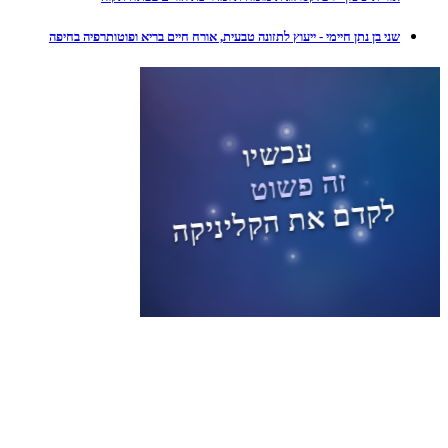
שני בן נתן חיימי - ייעוץ לתזונה טבעית, אורח חיים בריא ופוטותרפיה בחיפה