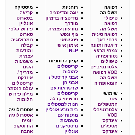
רפואה
רוחניות
מיסטיקה
משלימה
יוגה ומדיטציה
קריאה
טיפולי
מדיטציה בדמיון
בטארוט
רפואה
מודרך
אונליין
משלימה
מודעות עצמית
פירוש קלפי
רפואה סינית
גוף ונפש
טארוט
פרחי באך
פנג שואי
נומרולוגיה
דיאטה ותזונה
אימון אישי
קבלה
צמחי מרפא
NLP
ומודעות
נטורופתיה
עצמית
קניון
הרוחניות
טיפולים
משמעות
קריסטלים
אלטרנטיביים
השם
למזלות
VOD רפואה
מדריך /
אבני קריסטל /
משלימה
אינדקס
אבני חן
הומאופתיה
קריסטלים
שרשראות עם
עולם הנסתר
שימושי
קריסטלים
מילון פירוש
אזור
תכשיטי קבלה
חלומות
המטפלים
חנות למטפלים
אלטרנטיבלי
בית טבע אונליין
אסטרולוגיה
VOD
מתנות עם
אסטרולוגיה
אינדקס
משמעות
יומית
מטפלים
מיסטיקנים
הורוסקופ
אינדקס
אונליין
אהבה