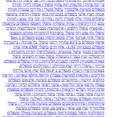
צ'י
יוגה צחוק / סדנאות יוגה צחוק
טיפול / אבחון ליקויי למידה
מטפלים בשיטת אלכסנדר
טיפול טנטרי / מדריכי טנטרה וזוגיות
אבחון ויעוץ אישי
מטפלים בטכניקת בואן
טיפול / תרפיה בתנועה
טיפולים בחדר מלח
סטודיו ליוגה / מדריכי יוגה
בתי טבע / חנויות
טבע
הידרותרפיה / שחיה טיפולית
טיפולי וואטסו
מטפלים בהיפנוזה
/ סוגסטיה
טיפולי רולפינג / אינטגרציה מבנית
אינטליגנציה רגשית
טיפולי גוף נפש רוח
טיפולי ביופידבק
התחברות מחדש והעצמה
טיפולי איזון אנרגטי
אורה סומא תרפיה בצבע
מטפלים ב Ipec
אייפק
מטפלים ב EFT שחרור ריגשי
טיפולי ביו אנרגיה / ביואנרגיה
מטפלים בטכניקת LAT - איזון חיים
טיפולי EMF איזון שדה
אלקטרו מגנטי
טיפול במגנטים / מגנטותרפיה
חנויות מיסטיקה /
קריסטלים
יעוץ בעזרת מטוטלת
טיפול בעזרת חוצונים
טיפול
בעזרת אומנויות לחימה
השכרת קליניקות / חדרי טיפולים
מטפלים
ברייקי / טיפולי רייקי
יעוץ נומרולוגי / נומרולוגים
מטפלים
בפסיכותרפיה דינמית
מטפלים ב NLP נלפ
יעוץ אישי מרחוק
מדריכים / סדנאות למודעות עצמית
קריאה בקלפי טארוט / קוראת
בקלפים
תקשור / מתקשרים
מטפלים בשיטת אלבאום
מטפלים
בצמחי מרפא
עיסוי הוליסטי / עיסוי רפואי
טיפולים לניקוי רעלים /
סדנה לניקוי רעלים
הרצאות / סדנאות רוחניות
מטפלים בעוצמת
הרכות
עיסוי שבדי / עיסוי שוודי
עיסוי תינוקות / קורס עיסוי
תינוקות
מטפלים בעיסוי תאילנדי / עיסוי תאילנדי
טיפולי
פיזיותרפיה / פיזיותרפיסטים
מטפלים בשיטת פלדנקרייז / טיפולי
פלדנקרייז
יעוץ פנג שואי / עיצוב פנג שואי
מטפלים בשיטת
קינסיולוגיה
טיפול בפסיכודרמה
מטפלים בשיטת פאולה
מטפלים