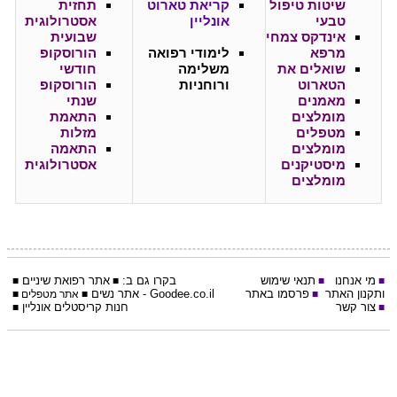
שיטות טיפול
קריאת טארוט
תחזית
טבעי
אונליין
אסטרולוגית
אינדקס צמחי
שבועית
מרפא
לימודי רפואה
הורוסקופ
שואלים את
משלימה
חודשי
הטארוט
ורוחניות
הורוסקופ
מאמנים
שנתי
מומלצים
התאמת
מטפלים
מזלות
מומלצים
התאמה
מיסטיקנים
אסטרולוגית
מומלצים
מי אנחנו
תנאי שימוש
בקרו גם ב:
אתר
רפואת שיניים
■
■
■
■
ותקנון האתר
פרסמו באתר
Goodee.co.il
- אתר
נשים
■
■
אתר מטפלים
■
צור קשר
חנות קריסטלים אונליין
■
■