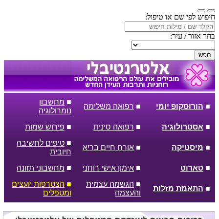
חיפוש לפי שם או טיפול:
בחר אזור / עיר:
חפש
■
מחשבון
■
הורוסקופ יומי
■
רפואה משלימה
נומרולוגיה
■
אסטרולוגיה
■
רפואה סינית
■
פירוש שמות
■
טיפים לחשיבה
■
מיסטיקה
■
אורח חיים בריא
חיובית
■
טארוט
■
אימון אישי רוחני
■
מחשבוני תזונה
■
הגשמה עצמית
■
הצטרפות יועצים
■
התאמת מזלות
והעצמה
ומטפלים