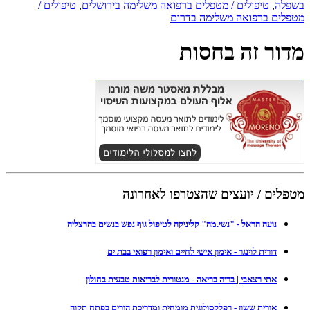
בשפלה
,
טיפולים / מטפלים ברפואה משלימה בירושלים
,
טיפולים /
מטפלים ברפואה משלימה בדרום
מדור זה בחסות
מטפלים / יועצים שהצטרפו לאחרונה
נועה הראל - "נשי.מה" קליניקה לטיפול גוף נפש בנשים בהרצליה
דורית לוינגר - אימון אישי לחיים ואימון רפואי בבת ים
אתי רצאבי | בריה בריאה - מנטורית לבריאות טבעית בחולון
אורית ששון - רפלקסולוגית מומחית ומדריכת הורים בפתח תקוה