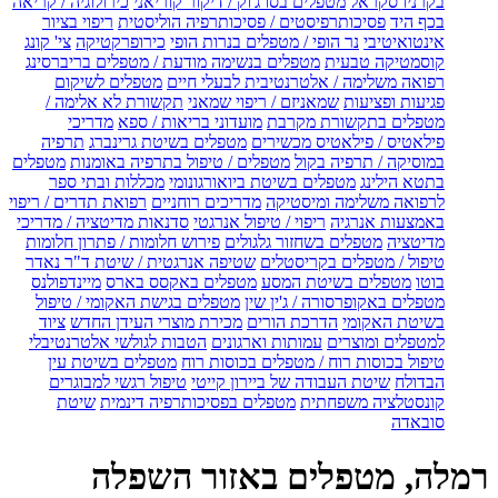
בקרניו סקראל
מטפלים בסו ג'וק / דיקור קוריאני
כירולוגיה / קריאה
בכף היד
פסיכותרפיסטים / פסיכותרפיה הוליסטית
ריפוי בציור
אינטואיטיבי
נר הופי / מטפלים בנרות הופי
כירופרקטיקה
צי' קונג
קוסמטיקה טבעית
מטפלים בנשימה מודעת / מטפלים בריברסינג
רפואה משלימה / אלטרנטיבית לבעלי חיים
מטפלים לשיקום
פגיעות ופציעות
שמאניזם / ריפוי שמאני
תקשורת לא אלימה /
מטפלים בתקשורת מקרבת
מועדוני בריאות / ספא
מדריכי
פילאטיס / פילאטיס מכשירים
מטפלים בשיטת גרינברג
תרפיה
במוסיקה / תרפיה בקול
מטפלים / טיפול בתרפיה באומנות
מטפלים
בתטא הילינג
מטפלים בשיטת ביואורגונומי
מכללות ובתי ספר
לרפואה משלימה ומיסטיקה
מדריכים רוחניים
רפואת תדרים / ריפוי
באמצעות אנרגיה
ריפוי / טיפול אנרגטי
סדנאות מדיטציה / מדריכי
מדיטציה
מטפלים בשחזור גלגולים
פירוש חלומות / פתרון חלומות
טיפול / מטפלים בקריסטלים
שטיפה אנרגטית / שיטת ד"ר נאדר
בוטו
מטפלים בשיטת המסע
מטפלים באקסס בארס
מיינדפולנס
מטפלים באקופרסורה / ג'ין שין
מטפלים בגישת האקומי / טיפול
בשיטת האקומי
הדרכת הורים
מכירת מוצרי העידן החדש
ציוד
למטפלים ומוצרים
עמותות וארגונים
הטבות לגולשי אלטרנטיבלי
טיפול בכוסות רוח / מטפלים בכוסות רוח
מטפלים בשיטת עין
הבדולח
שיטת העבודה של ביירון קייטי
טיפול רגשי למבוגרים
קונסטלציה משפחתית
מטפלים בפסיכותרפיה דינמית
שיטת
סובאדה
רמלה, מטפלים באזור השפלה