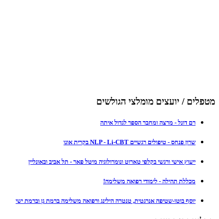
מטפלים / יועצים מומלצי הגולשים
רם דונל - מרצה ומחבר הספר לגדול איתה
שרון פנחס - טיפולים רגשיים NLP - Li-CBT בקרית אונו
ייעוץ אישי ורגשי בקלפי טארוט ונומרולוגיה מיטל פאר - תל אביב ובאונליין
מכללת תהילה - לימודי רפואה משלימה!
יוסף בוטו-שטיפה אנרגטית, טנטרה הילינג ורפואה משלימה ברמת גן וברמת ישי