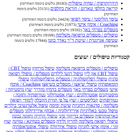
הידרותרפיה / שחיה טיפולית
(26183 גולשים ביממה האחרונה)
קריאה בקלפי טארוט / קוראת בקלפים
(25131 גולשים ביממה
האחרונה)
עיסוי הוליסטי / עיסוי רפואי
(24424 גולשים ביממה האחרונה)
Coaching / אימון אישי
(21973 גולשים ביממה האחרונה)
מטפלים בפרחי באך
(19192 גולשים ביממה האחרונה)
טיפולים / מטפלים ברפואה משלימה
(19109 גולשים ביממה האחרונה)
שטיפה אנרגטית / שיטת ד"ר נאדר בוטו
(17944 גולשים ביממה
האחרונה)
קטגוריות טיפולים / יעוצים
טיפולים / מטפלים ברפואה משלימה
טיפול מרחוק
טיפול CBT /
טיפול CBT און ליין
טיפול רגשי לילדים
מטפלים / טיפולי רפואה
סינית
טיפולי רפלקסולוגיה / מטפלים ברפלקסולוגיה
טיפולי
הומאופתיה
טיפולי שיאצו / מטפלים בשיאצו
Coaching / אימון
אישי
מטפלים בפרחי באך
מטפלים בדמיון מודרך
יעוץ מיסטיקה /
מיסטיקנים
אסטרולוגים / יעוץ אסטרולוגי
נטורופתיה ותזונה /
נטורופתים
קבליסטים / יעוץ על פי תורת הקבלה
לימודי רפואה
משלימה / סדנאות רוחניות
שיטת ימימה
טיפול אלטרנטיבי בילדים
טיפול טבעי באלרגיות
אירידיולוגיה / אבחון אירידיולוגי
מטפלים
בארומתרפיה
מטפלים בדיקור סיני
טיפולי הרזייה ותזונה נכונה
טיפולי רפואה משלימה להריון ולידה
מטפלים בטווינא / טווינה
יעוץ
זוגי / אימון אישי לזוגיות
טיפולי איורוודה
טיפולי אוסטיאופתיה
אבחון גרפולוגי / גרפולוגיה
מטפלים בדיקור יפני
טיפולי הילינג
טאי