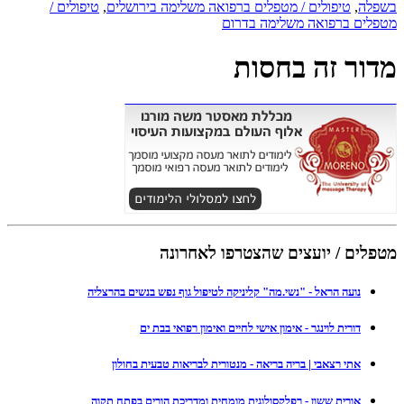
בשפלה
,
טיפולים / מטפלים ברפואה משלימה בירושלים
,
טיפולים /
מטפלים ברפואה משלימה בדרום
מדור זה בחסות
מטפלים / יועצים שהצטרפו לאחרונה
נועה הראל - "נשי.מה" קליניקה לטיפול גוף נפש בנשים בהרצליה
דורית לוינגר - אימון אישי לחיים ואימון רפואי בבת ים
אתי רצאבי | בריה בריאה - מנטורית לבריאות טבעית בחולון
אורית ששון - רפלקסולוגית מומחית ומדריכת הורים בפתח תקוה