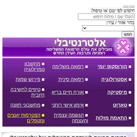
חיפוש לפי שם או טיפול:
בחר אזור / עיר:
חפש
■
מחשבון
■
הורוסקופ יומי
■
רפואה משלימה
נומרולוגיה
■
אסטרולוגיה
■
רפואה סינית
■
פירוש שמות
■
טיפים לחשיבה
■
מיסטיקה
■
אורח חיים בריא
חיובית
■
טארוט
■
אימון אישי רוחני
■
מחשבוני תזונה
■
הגשמה עצמית
■
הצטרפות יועצים
■
התאמת מזלות
והעצמה
ומטפלים