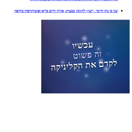
שני בן נתן חיימי - ייעוץ לתזונה טבעית, אורח חיים בריא ופוטותרפיה בחיפה