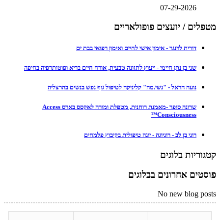
07-29-2026
מטפלים / יועצים פופולאריים
דורית לוינגר - אימון אישי לחיים ואימון רפואי בבת ים
שני בן נתן חיימי - ייעוץ לתזונה טבעית, אורח חיים בריא ופוטותרפיה בחיפה
נועה הראל - "נשי.מה" קליניקה לטיפול גוף נפש בנשים בהרצליה
שרונה סופר -מאמנת רוחנית, מטפלת ומורה לאקסס בארס Access
Consciousness™
רוני בן לב - רוניוגה - יוגה טיפולית בקיבוץ פלמחים
קטגוריות בלוגים
פוסטים אחרונים בבלוגים
No new blog posts