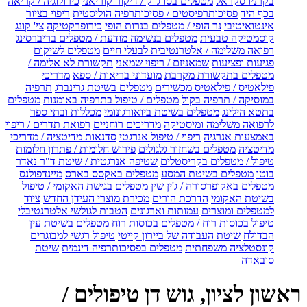
בקרניו סקראל
מטפלים בסו ג'וק / דיקור קוריאני
כירולוגיה / קריאה
בכף היד
פסיכותרפיסטים / פסיכותרפיה הוליסטית
ריפוי בציור
אינטואיטיבי
נר הופי / מטפלים בנרות הופי
כירופרקטיקה
צי' קונג
קוסמטיקה טבעית
מטפלים בנשימה מודעת / מטפלים בריברסינג
רפואה משלימה / אלטרנטיבית לבעלי חיים
מטפלים לשיקום
פגיעות ופציעות
שמאניזם / ריפוי שמאני
תקשורת לא אלימה /
מטפלים בתקשורת מקרבת
מועדוני בריאות / ספא
מדריכי
פילאטיס / פילאטיס מכשירים
מטפלים בשיטת גרינברג
תרפיה
במוסיקה / תרפיה בקול
מטפלים / טיפול בתרפיה באומנות
מטפלים
בתטא הילינג
מטפלים בשיטת ביואורגונומי
מכללות ובתי ספר
לרפואה משלימה ומיסטיקה
מדריכים רוחניים
רפואת תדרים / ריפוי
באמצעות אנרגיה
ריפוי / טיפול אנרגטי
סדנאות מדיטציה / מדריכי
מדיטציה
מטפלים בשחזור גלגולים
פירוש חלומות / פתרון חלומות
טיפול / מטפלים בקריסטלים
שטיפה אנרגטית / שיטת ד"ר נאדר
בוטו
מטפלים בשיטת המסע
מטפלים באקסס בארס
מיינדפולנס
מטפלים באקופרסורה / ג'ין שין
מטפלים בגישת האקומי / טיפול
בשיטת האקומי
הדרכת הורים
מכירת מוצרי העידן החדש
ציוד
למטפלים ומוצרים
עמותות וארגונים
הטבות לגולשי אלטרנטיבלי
טיפול בכוסות רוח / מטפלים בכוסות רוח
מטפלים בשיטת עין
הבדולח
שיטת העבודה של ביירון קייטי
טיפול רגשי למבוגרים
קונסטלציה משפחתית
מטפלים בפסיכותרפיה דינמית
שיטת
סובאדה
ראשון לציון, גוש דן טיפולים /