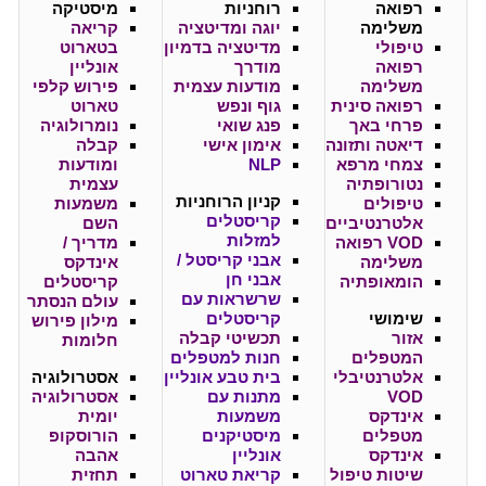
רפואה
רוחניות
מיסטיקה
משלימה
יוגה ומדיטציה
קריאה
טיפולי
מדיטציה בדמיון
בטארוט
רפואה
מודרך
אונליין
משלימה
מודעות עצמית
פירוש קלפי
רפואה סינית
גוף ונפש
טארוט
פרחי באך
פנג שואי
נומרולוגיה
דיאטה ותזונה
אימון אישי
קבלה
צמחי מרפא
NLP
ומודעות
נטורופתיה
עצמית
קניון
הרוחניות
טיפולים
משמעות
קריסטלים
אלטרנטיביים
השם
למזלות
VOD רפואה
מדריך /
אבני קריסטל /
משלימה
אינדקס
אבני חן
הומאופתיה
קריסטלים
שרשראות עם
עולם הנסתר
שימושי
קריסטלים
מילון פירוש
אזור
תכשיטי קבלה
חלומות
המטפלים
חנות למטפלים
אלטרנטיבלי
בית טבע אונליין
אסטרולוגיה
VOD
מתנות עם
אסטרולוגיה
אינדקס
משמעות
יומית
מטפלים
מיסטיקנים
הורוסקופ
אינדקס
אונליין
אהבה
שיטות טיפול
קריאת טארוט
תחזית