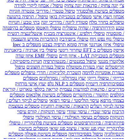
צ'י
יוגה צחוק / סדנאות יוגה צחוק
טיפול / אבחון ליקויי למידה
מטפלים בשיטת אלכסנדר
טיפול טנטרי / מדריכי טנטרה וזוגיות
אבחון ויעוץ אישי
מטפלים בטכניקת בואן
טיפול / תרפיה בתנועה
טיפולים בחדר מלח
סטודיו ליוגה / מדריכי יוגה
בתי טבע / חנויות
טבע
הידרותרפיה / שחיה טיפולית
טיפולי וואטסו
מטפלים בהיפנוזה
/ סוגסטיה
טיפולי רולפינג / אינטגרציה מבנית
אינטליגנציה רגשית
טיפולי גוף נפש רוח
טיפולי ביופידבק
התחברות מחדש והעצמה
טיפולי איזון אנרגטי
אורה סומא תרפיה בצבע
מטפלים ב Ipec
אייפק
מטפלים ב EFT שחרור ריגשי
טיפולי ביו אנרגיה / ביואנרגיה
מטפלים בטכניקת LAT - איזון חיים
טיפולי EMF איזון שדה
אלקטרו מגנטי
טיפול במגנטים / מגנטותרפיה
חנויות מיסטיקה /
קריסטלים
יעוץ בעזרת מטוטלת
טיפול בעזרת חוצונים
טיפול
בעזרת אומנויות לחימה
השכרת קליניקות / חדרי טיפולים
מטפלים
ברייקי / טיפולי רייקי
יעוץ נומרולוגי / נומרולוגים
מטפלים
בפסיכותרפיה דינמית
מטפלים ב NLP נלפ
יעוץ אישי מרחוק
מדריכים / סדנאות למודעות עצמית
קריאה בקלפי טארוט / קוראת
בקלפים
תקשור / מתקשרים
מטפלים בשיטת אלבאום
מטפלים
בצמחי מרפא
עיסוי הוליסטי / עיסוי רפואי
טיפולים לניקוי רעלים /
סדנה לניקוי רעלים
הרצאות / סדנאות רוחניות
מטפלים בעוצמת
הרכות
עיסוי שבדי / עיסוי שוודי
עיסוי תינוקות / קורס עיסוי
תינוקות
מטפלים בעיסוי תאילנדי / עיסוי תאילנדי
טיפולי
פיזיותרפיה / פיזיותרפיסטים
מטפלים בשיטת פלדנקרייז / טיפולי
פלדנקרייז
יעוץ פנג שואי / עיצוב פנג שואי
מטפלים בשיטת
קינסיולוגיה
טיפול בפסיכודרמה
מטפלים בשיטת פאולה
מטפלים