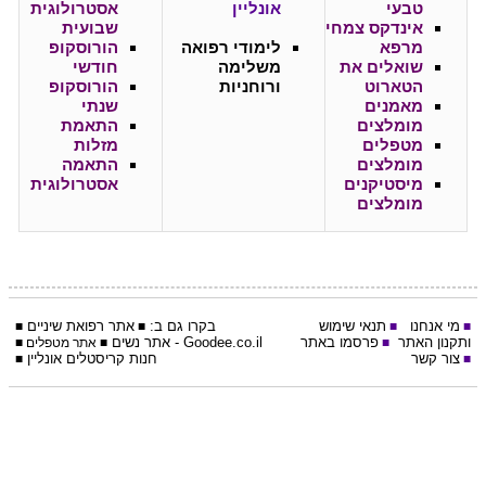
טבעי
אונליין
אסטרולוגית
אינדקס צמחי
שבועית
מרפא
לימודי רפואה
הורוסקופ
שואלים את
משלימה
חודשי
הטארוט
ורוחניות
הורוסקופ
מאמנים
שנתי
מומלצים
התאמת
מטפלים
מזלות
מומלצים
התאמה
מיסטיקנים
אסטרולוגית
מומלצים
מי אנחנו
תנאי שימוש
בקרו גם ב:
אתר
רפואת שיניים
■
■
■
■
ותקנון האתר
פרסמו באתר
Goodee.co.il
- אתר
נשים
■
■
אתר מטפלים
■
צור קשר
חנות קריסטלים אונליין
■
■