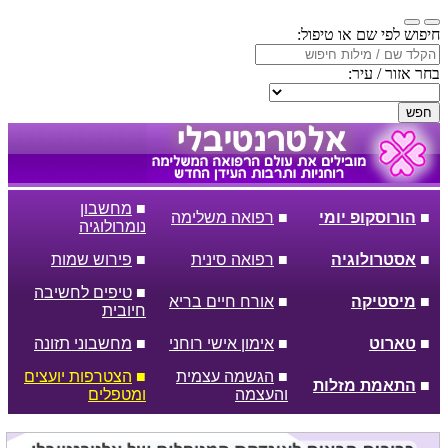
חיפוש לפי שם או טיפול:
בחר אזור / עיר:
חפש
■
מחשבון
■
הורוסקופ יומי
■
רפואה משלימה
נומרולוגיה
■
אסטרולוגיה
■
רפואה סינית
■
פירוש שמות
■
טיפים לחשיבה
■
מיסטיקה
■
אורח חיים בריא
חיובית
■
טארוט
■
אימון אישי רוחני
■
מחשבוני תזונה
■
הגשמה עצמית
■
הצטרפות יועצים
■
התאמת מזלות
והעצמה
ומטפלים