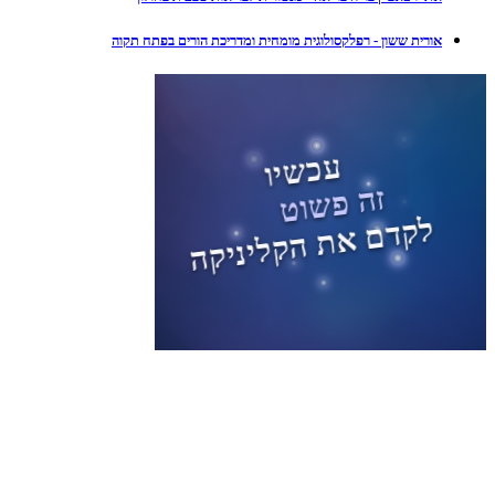
אורית ששון - רפלקסולוגית מומחית ומדריכת הורים בפתח תקוה