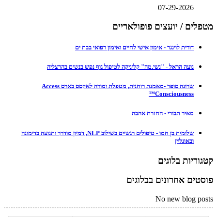
07-29-2026
מטפלים / יועצים פופולאריים
דורית לוינגר - אימון אישי לחיים ואימון רפואי בבת ים
נועה הראל - "נשי.מה" קליניקה לטיפול גוף נפש בנשים בהרצליה
שרונה סופר -מאמנת רוחנית, מטפלת ומורה לאקסס בארס Access
Consciousness™
מאיר תבורי - החזרת אהבה
שלומית בן חמו - טיפולים רגשיים בשילוב NLP, דמיון מודרך ותנועה בדימונה
ובאונליין
קטגוריות בלוגים
פוסטים אחרונים בבלוגים
No new blog posts