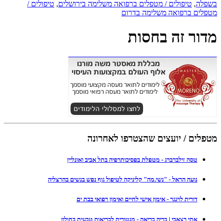
בשפלה
,
טיפולים / מטפלים ברפואה משלימה בירושלים
,
טיפולים /
מטפלים ברפואה משלימה בדרום
מדור זה בחסות
מטפלים / יועצים שהצטרפו לאחרונה
טסה זילברברג - מטפלת בפסיכותרפיה בתל אביב ואונליין
נועה הראל - "נשי.מה" קליניקה לטיפול גוף נפש בנשים בהרצליה
דורית לוינגר - אימון אישי לחיים ואימון רפואי בבת ים
אתי רצאבי | בריה בריאה - מנטורית לבריאות טבעית בחולון