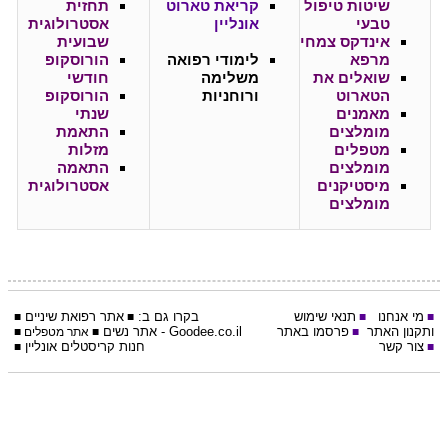
שיטות טיפול
קריאת טארוט
תחזית
טבעי
אונליין
אסטרולוגית
אינדקס צמחי
שבועית
מרפא
לימודי רפואה
הורוסקופ
שואלים את
משלימה
חודשי
הטארוט
ורוחניות
הורוסקופ
מאמנים
שנתי
מומלצים
התאמת
מטפלים
מזלות
מומלצים
התאמה
מיסטיקנים
אסטרולוגית
מומלצים
מי אנחנו
תנאי שימוש
בקרו גם ב:
אתר
רפואת שיניים
■
■
■
■
ותקנון האתר
פרסמו באתר
Goodee.co.il
- אתר
נשים
■
■
אתר מטפלים
■
צור קשר
חנות קריסטלים אונליין
■
■