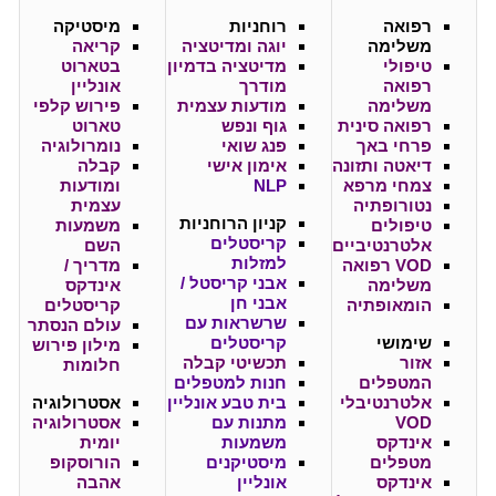
רפואה
רוחניות
מיסטיקה
משלימה
יוגה ומדיטציה
קריאה
טיפולי
מדיטציה בדמיון
בטארוט
רפואה
מודרך
אונליין
משלימה
מודעות עצמית
פירוש קלפי
רפואה סינית
גוף ונפש
טארוט
פרחי באך
פנג שואי
נומרולוגיה
דיאטה ותזונה
אימון אישי
קבלה
צמחי מרפא
NLP
ומודעות
נטורופתיה
עצמית
קניון
הרוחניות
טיפולים
משמעות
קריסטלים
אלטרנטיביים
השם
למזלות
VOD רפואה
מדריך /
אבני קריסטל /
משלימה
אינדקס
אבני חן
הומאופתיה
קריסטלים
שרשראות עם
עולם הנסתר
שימושי
קריסטלים
מילון פירוש
אזור
תכשיטי קבלה
חלומות
המטפלים
חנות למטפלים
אלטרנטיבלי
בית טבע אונליין
אסטרולוגיה
VOD
מתנות עם
אסטרולוגיה
אינדקס
משמעות
יומית
מטפלים
מיסטיקנים
הורוסקופ
אינדקס
אונליין
אהבה