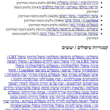
הידרותרפיה / שחיה טיפולית
(26196 גולשים ביממה האחרונה)
קריאה בקלפי טארוט / קוראת בקלפים
(25142 גולשים ביממה
האחרונה)
עיסוי הוליסטי / עיסוי רפואי
(24429 גולשים ביממה האחרונה)
Coaching / אימון אישי
(21984 גולשים ביממה האחרונה)
מטפלים בפרחי באך
(19202 גולשים ביממה האחרונה)
טיפולים / מטפלים ברפואה משלימה
(19121 גולשים ביממה האחרונה)
שטיפה אנרגטית / שיטת ד"ר נאדר בוטו
(17957 גולשים ביממה
האחרונה)
קטגוריות טיפולים / יעוצים
טיפולים / מטפלים ברפואה משלימה
טיפול מרחוק
טיפול CBT /
טיפול CBT און ליין
טיפול רגשי לילדים
מטפלים / טיפולי רפואה
סינית
טיפולי רפלקסולוגיה / מטפלים ברפלקסולוגיה
טיפולי
הומאופתיה
טיפולי שיאצו / מטפלים בשיאצו
Coaching / אימון
אישי
מטפלים בפרחי באך
מטפלים בדמיון מודרך
יעוץ מיסטיקה /
מיסטיקנים
אסטרולוגים / יעוץ אסטרולוגי
נטורופתיה ותזונה /
נטורופתים
קבליסטים / יעוץ על פי תורת הקבלה
לימודי רפואה
משלימה / סדנאות רוחניות
שיטת ימימה
טיפול אלטרנטיבי בילדים
טיפול טבעי באלרגיות
אירידיולוגיה / אבחון אירידיולוגי
מטפלים
בארומתרפיה
מטפלים בדיקור סיני
טיפולי הרזייה ותזונה נכונה
טיפולי רפואה משלימה להריון ולידה
מטפלים בטווינא / טווינה
יעוץ
זוגי / אימון אישי לזוגיות
טיפולי איורוודה
טיפולי אוסטיאופתיה
אבחון גרפולוגי / גרפולוגיה
מטפלים בדיקור יפני
טיפולי הילינג
טאי