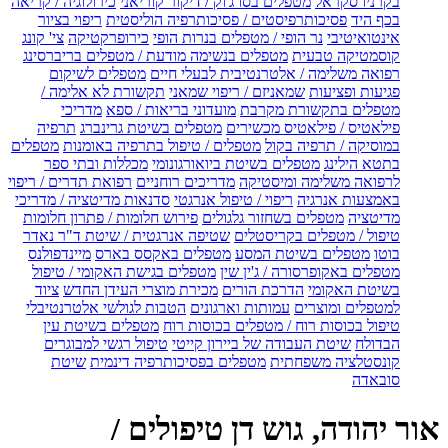
בקרניו סקראל
מטפלים בסו ג'וק / דיקור קוריאני
כירולוגיה / קריאה
בכף היד
פסיכותרפיסטים / פסיכותרפיה הוליסטית
ריפוי בציור
אינטואיטיבי
נר הופי / מטפלים בנרות הופי
כירופרקטיקה
צי' קונג
קוסמטיקה טבעית
מטפלים בנשימה מודעת / מטפלים בריברסינג
רפואה משלימה / אלטרנטיבית לבעלי חיים
מטפלים לשיקום
פגיעות ופציעות
שמאניזם / ריפוי שמאני
תקשורת לא אלימה /
מטפלים בתקשורת מקרבת
מועדוני בריאות / ספא
מדריכי
פילאטיס / פילאטיס מכשירים
מטפלים בשיטת גרינברג
תרפיה
במוסיקה / תרפיה בקול
מטפלים / טיפול בתרפיה באומנות
מטפלים
בתטא הילינג
מטפלים בשיטת ביואורגונומי
מכללות ובתי ספר
לרפואה משלימה ומיסטיקה
מדריכים רוחניים
רפואת תדרים / ריפוי
באמצעות אנרגיה
ריפוי / טיפול אנרגטי
סדנאות מדיטציה / מדריכי
מדיטציה
מטפלים בשחזור גלגולים
פירוש חלומות / פתרון חלומות
טיפול / מטפלים בקריסטלים
שטיפה אנרגטית / שיטת ד"ר נאדר
בוטו
מטפלים בשיטת המסע
מטפלים באקסס בארס
מיינדפולנס
מטפלים באקופרסורה / ג'ין שין
מטפלים בגישת האקומי / טיפול
בשיטת האקומי
הדרכת הורים
מכירת מוצרי העידן החדש
ציוד
למטפלים ומוצרים
עמותות וארגונים
הטבות לגולשי אלטרנטיבלי
טיפול בכוסות רוח / מטפלים בכוסות רוח
מטפלים בשיטת עין
הבדולח
שיטת העבודה של ביירון קייטי
טיפול רגשי למבוגרים
קונסטלציה משפחתית
מטפלים בפסיכותרפיה דינמית
שיטת
סובאדה
אור יהודה, גוש דן טיפולים /