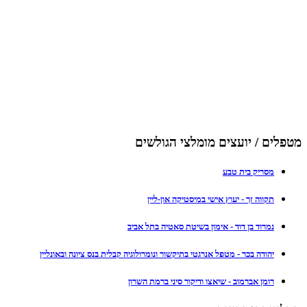
מטפלים / יועצים מומלצי הגולשים
מסריק בית טבע
תקווה זך - יעוץ אישי במיסטיקה און-ליין
נמרוד בן דוד - אימון בשיטת סאטיה בתל אביב
יהודה בכר - מטפל אנרגטי בתיקשור ונומרולוגיה קבלית בנס ציונה ובאונליין
רומן אברמוב - שיאצו ודיקור סיני ברמת השרון