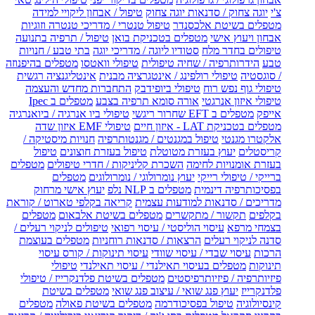
צ'י
יוגה צחוק / סדנאות יוגה צחוק
טיפול / אבחון ליקויי למידה
מטפלים בשיטת אלכסנדר
טיפול טנטרי / מדריכי טנטרה וזוגיות
אבחון ויעוץ אישי
מטפלים בטכניקת בואן
טיפול / תרפיה בתנועה
טיפולים בחדר מלח
סטודיו ליוגה / מדריכי יוגה
בתי טבע / חנויות
טבע
הידרותרפיה / שחיה טיפולית
טיפולי וואטסו
מטפלים בהיפנוזה
/ סוגסטיה
טיפולי רולפינג / אינטגרציה מבנית
אינטליגנציה רגשית
טיפולי גוף נפש רוח
טיפולי ביופידבק
התחברות מחדש והעצמה
טיפולי איזון אנרגטי
אורה סומא תרפיה בצבע
מטפלים ב Ipec
אייפק
מטפלים ב EFT שחרור ריגשי
טיפולי ביו אנרגיה / ביואנרגיה
מטפלים בטכניקת LAT - איזון חיים
טיפולי EMF איזון שדה
אלקטרו מגנטי
טיפול במגנטים / מגנטותרפיה
חנויות מיסטיקה /
קריסטלים
יעוץ בעזרת מטוטלת
טיפול בעזרת חוצונים
טיפול
בעזרת אומנויות לחימה
השכרת קליניקות / חדרי טיפולים
מטפלים
ברייקי / טיפולי רייקי
יעוץ נומרולוגי / נומרולוגים
מטפלים
בפסיכותרפיה דינמית
מטפלים ב NLP נלפ
יעוץ אישי מרחוק
מדריכים / סדנאות למודעות עצמית
קריאה בקלפי טארוט / קוראת
בקלפים
תקשור / מתקשרים
מטפלים בשיטת אלבאום
מטפלים
בצמחי מרפא
עיסוי הוליסטי / עיסוי רפואי
טיפולים לניקוי רעלים /
סדנה לניקוי רעלים
הרצאות / סדנאות רוחניות
מטפלים בעוצמת
הרכות
עיסוי שבדי / עיסוי שוודי
עיסוי תינוקות / קורס עיסוי
תינוקות
מטפלים בעיסוי תאילנדי / עיסוי תאילנדי
טיפולי
פיזיותרפיה / פיזיותרפיסטים
מטפלים בשיטת פלדנקרייז / טיפולי
פלדנקרייז
יעוץ פנג שואי / עיצוב פנג שואי
מטפלים בשיטת
קינסיולוגיה
טיפול בפסיכודרמה
מטפלים בשיטת פאולה
מטפלים