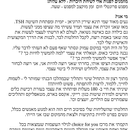
מוזמנים לפנות אלי לשיחת היכרות - ללא עלות!
מפגש פרונטלי וזום זמן מוקצב למפגש - שעה.
מי אני?
נעים מאוד שמי תינא שירין הרוניאן - יזמית ומפתחת השיטה TSH.
מאז שאני זוכרת את עצמי תמיד עשיתי מה שציפו ממני לעשות.
גם כילדה וגם כאישה נשואה, לעולם לא הרשתי לעצמי לעשות את
מה שאני באמת רוצה, לקבל החלטות לבד, לבנות את הדרך המקצועית
והאישית שלי לבד.
כל זה היה חבוי במקום עמוק ונסתר שאף פעם לא העזתי לדבר עליו.
נבנה בתוכי כאוס, ושאלתי את עצמי "למה להמשיך לחיות כך ?"
"איך אפשר להמשיך לחיות כך ?"
התשובות הציפו אותי, בחרתי שאני רוצה להיות אני, אני רוצה לבחור
לאהוב את עצמי, להחליט ושיהיה לי ביטוי עצמי.
מתוך רצון זה התחיל שינוי ותהליך שבמהלכו הבנתי שמותר לי - לשמוח,
לחייך, ללמוד, לרצות להתפתח , פשוט לחיות!!!
שיניתי את חיי ב- 180 מעלות ופיתחתי את עצמי בעזרת רכישת כלים
חדשים ולמידת שיטות כגון: רייקי, אקסס בארס, מטאפליקס ותהליכים
עוצמתיים עם הילרים, יועצים וכו'.
החלטתי שהשליחות שלי בסיבוב חיים הזה הוא למנוע מאנשים בכלל,
ונשים בפרט לחיות בתקיעות ולצאת מהמקום שבו אני הייתי.
הקמתי את מרכז choice for you לגילוי העוצמות שנמצאות בכל
אחד ואחת מאיתנו אני מובילה בשנים האחרונות נשים ואנשים ועוזרת