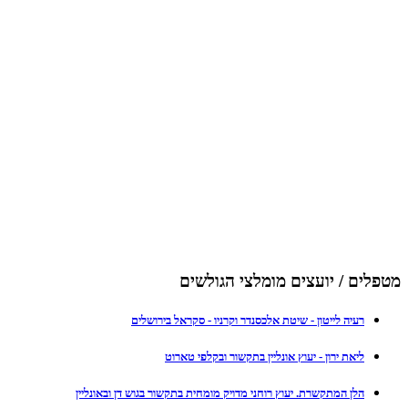
מטפלים / יועצים מומלצי הגולשים
רעיה לייטון - שיטת אלכסנדר וקרניו - סקראל בירושלים
ליאת ירון - יעוץ אונליין בתקשור ובקלפי טארוט
הלן המתקשרת. יעוץ רוחני מדויק מומחית בתקשור בגוש דן ובאונליין