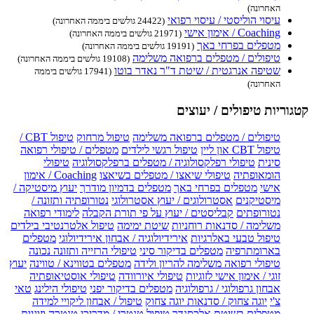
האחרונה)
עיסוי הוליסטי / עיסוי רפואי
(24422 גולשים ביממה האחרונה)
Coaching / אימון אישי
(21971 גולשים ביממה האחרונה)
מטפלים בפרחי באך
(19191 גולשים ביממה האחרונה)
טיפולים / מטפלים ברפואה משלימה
(19108 גולשים ביממה האחרונה)
שטיפה אנרגטית / שיטת ד"ר נאדר בוטו
(17941 גולשים ביממה
האחרונה)
קטגוריות טיפולים / יעוצים
טיפולים / מטפלים ברפואה משלימה
טיפול מרחוק
טיפול CBT /
טיפול CBT און ליין
טיפול רגשי לילדים
מטפלים / טיפולי רפואה
סינית
טיפולי רפלקסולוגיה / מטפלים ברפלקסולוגיה
טיפולי
הומאופתיה
טיפולי שיאצו / מטפלים בשיאצו
Coaching / אימון
אישי
מטפלים בפרחי באך
מטפלים בדמיון מודרך
יעוץ מיסטיקה /
מיסטיקנים
אסטרולוגים / יעוץ אסטרולוגי
נטורופתיה ותזונה /
נטורופתים
קבליסטים / יעוץ על פי תורת הקבלה
לימודי רפואה
משלימה / סדנאות רוחניות
שיטת ימימה
טיפול אלטרנטיבי בילדים
טיפול טבעי באלרגיות
אירידיולוגיה / אבחון אירידיולוגי
מטפלים
בארומתרפיה
מטפלים בדיקור סיני
טיפולי הרזייה ותזונה נכונה
טיפולי רפואה משלימה להריון ולידה
מטפלים בטווינא / טווינה
יעוץ
זוגי / אימון אישי לזוגיות
טיפולי איורוודה
טיפולי אוסטיאופתיה
אבחון גרפולוגי / גרפולוגיה
מטפלים בדיקור יפני
טיפולי הילינג
טאי
צ'י
יוגה צחוק / סדנאות יוגה צחוק
טיפול / אבחון ליקויי למידה
מטפלים בשיטת אלכסנדר
טיפול טנטרי / מדריכי טנטרה וזוגיות