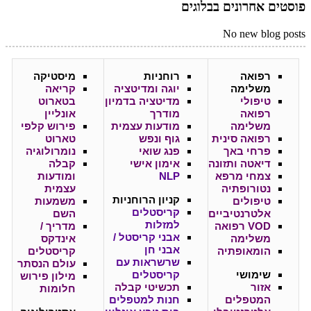
פוסטים אחרונים בבלוגים
No new blog posts
רפואה
רוחניות
מיסטיקה
משלימה
יוגה ומדיטציה
קריאה
טיפולי
מדיטציה בדמיון
בטארוט
רפואה
מודרך
אונליין
משלימה
מודעות עצמית
פירוש קלפי
רפואה סינית
גוף ונפש
טארוט
פרחי באך
פנג שואי
נומרולוגיה
דיאטה ותזונה
אימון אישי
קבלה
צמחי מרפא
NLP
ומודעות
נטורופתיה
עצמית
קניון
הרוחניות
טיפולים
משמעות
קריסטלים
אלטרנטיביים
השם
למזלות
VOD רפואה
מדריך /
אבני קריסטל /
משלימה
אינדקס
אבני חן
הומאופתיה
קריסטלים
שרשראות עם
עולם הנסתר
שימושי
קריסטלים
מילון פירוש
אזור
תכשיטי קבלה
חלומות
המטפלים
חנות למטפלים