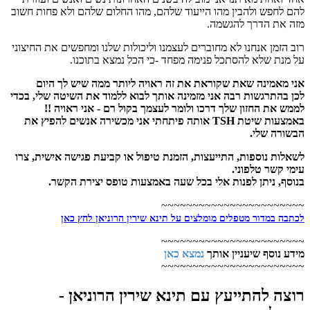
להם לחפש ולהבין מהו הייעוד שלהם, מהו החלום שלהם ולא פחות חשוב
מזה את הדרך להגשמה.
רוב הזמן אנחנו לא מחוברים לעצמנו וליכולות שלנו ומחפשים את החיצוני
על מנת שלא להסתכל פנימה מפחד -כי הכל נמצא בתוכנו.
אני מאמינה שאת שקוראת את זה ראויה ליותר ממה שיש לך היום
לכן בהתרגשות רבה אני מזמינה אותך לבוא ללמוד את השיטה שלי, בכדי
לממש את החזון שלך דרכו ולומר לעצמך בקול רם - אני ראויה !!
באמצעות שיטת TSH אותה פיתחתי אני מכשירה אנשים להפיץ את
הבשורה שלי.
לשאלות נוספות, התייעצות, הזמנת טיפול או קביעת פגישה אישית, צרו
עימי קשר טלפוני.
בנוסף, ניתן לפנות אלי בכל שעה באמצעות טופס יצירת הקשר.
~~~~~~~~~~~~~~~~~~~~~~~
לכתבה במדור מטפלים מומלצים על
תינא שירין הרוניאן
לחץ כאן
~~~~~~~~~~~~~~~~~~~~~~~
מידע נוסף שיעניין אותך
נמצא כאן
~~~~~~~~~~~~~~~~~~~~~~~
רוצה להתייעץ עם תינא שירין הרוניאן -