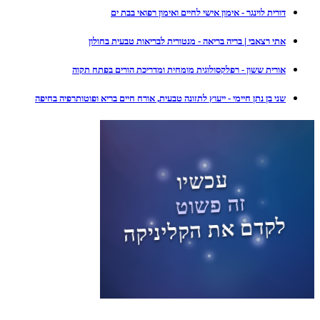
דורית לוינגר - אימון אישי לחיים ואימון רפואי בבת ים
אתי רצאבי | בריה בריאה - מנטורית לבריאות טבעית בחולון
אורית ששון - רפלקסולוגית מומחית ומדריכת הורים בפתח תקוה
שני בן נתן חיימי - ייעוץ לתזונה טבעית, אורח חיים בריא ופוטותרפיה בחיפה