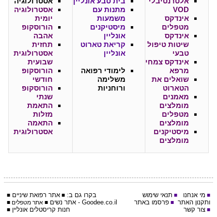
אלטרנטיבלי
בית טבע אונליין
אסטרולוגיה
VOD
מתנות עם
אסטרולוגיה
אינדקס
משמעות
יומית
מטפלים
מיסטיקנים
הורוסקופ
אינדקס
אונליין
אהבה
שיטות טיפול
קריאת טארוט
תחזית
טבעי
אונליין
אסטרולוגית
אינדקס צמחי
שבועית
מרפא
לימודי רפואה
הורוסקופ
שואלים את
משלימה
חודשי
הטארוט
ורוחניות
הורוסקופ
מאמנים
שנתי
מומלצים
התאמת
מטפלים
מזלות
מומלצים
התאמה
מיסטיקנים
אסטרולוגית
מומלצים
מי אנחנו
תנאי שימוש
בקרו גם ב:
אתר
רפואת שיניים
■
■
■
■
ותקנון האתר
פרסמו באתר
Goodee.co.il
- אתר
נשים
■
■
אתר מטפלים
■
צור קשר
חנות קריסטלים אונליין
■
■