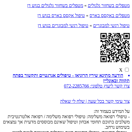
מטפלים בשחזור גלגולים
»
מטפלים בשחזור גלגולים בגוש דן
מטפלים באקסס בארס
»
טיפול אקסס בארס בגוש דן
טיפול רגשי למבוגרים
»
טיפול רגשי למבוגרים בגוש דן
X
הודעה מתינא שירין הרוניאן - טיפולים אנרגטיים ותקשור בפתח
תקווה ובאונליין
צרו קשר ליעוץ טלפוני:
072-2285766
צור עימי קשר בכל שעה | שלח לי שאלה
על המידע בעמוד זה:
- טיפולי רפואה משלימה: טיפולי רפואה משלימה / רפואה אלטרנטיבית
משלבים בתוכם תחומי אבחון וטיפול שאינם מבוססים מדעית אך נמצאים
בשימוש נרחב.