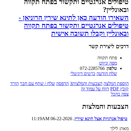
טיפולים אנרגטיים ותקשור בפתח תקווה
ובאונליין?
השאירו הודעה כאן לתינא שירין הרוניאן -
טיפולים אנרגטיים ותקשור בפתח תקווה
ובאונליין וקבלו תשובה אישית
דרכים ליצירת קשר
פתח תקווה
מפה וניווט
טלפון
:
072-2285766
שלח הודעה
כרטיס דיגיטלי
הוספת המלצה
הצבעות והמלצות
3
הדפסה
שלח / שתף עם חבר
הורד
קובץ PDF
דווח על עמוד זה
צפה בהכל
הצבעות והמלצות
טיפול אנרגיות אצל תינא שירין
, 06-22-2026 11:19AM
מאת: לילך