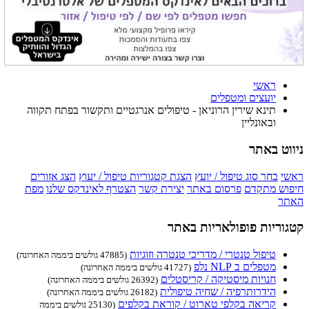
ראשי
יועצים ומטפלים
תינא שירין הרוניאן - טיפולים אנרגטיים ותקשור בפתח תקווה
ובאונליין
ניווט באתר
ראשי
בחר סוג טיפול / יועץ
הצגת קטגוריות טיפול / יעוץ
הצג אזורים
חיפוש מתקדם
פרסום באתר
יצירת קשר
הצטרף לאינדקס שלנו
מפת
האתר
קטגוריות פופולאריות באתר
טיפול טנטרי / מדריכי טנטרה וזוגיות
(47885 גולשים ביממה האחרונה)
מטפלים ב NLP נלפ
(41727 גולשים ביממה האחרונה)
חנויות מיסטיקה / קריסטלים
(26392 גולשים ביממה האחרונה)
הידרותרפיה / שחיה טיפולית
(26182 גולשים ביממה האחרונה)
קריאה בקלפי טארוט / קוראת בקלפים
(25130 גולשים ביממה