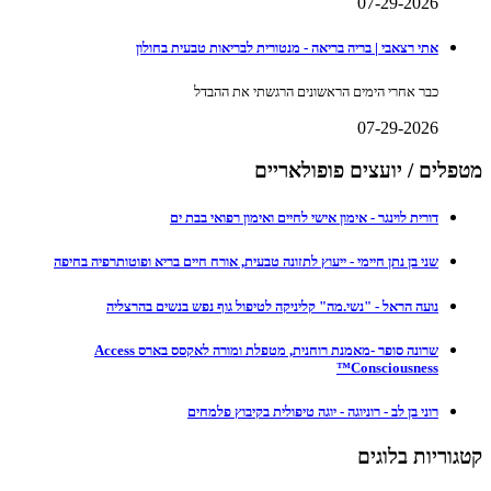
07-29-2026
אתי רצאבי | בריה בריאה - מנטורית לבריאות טבעית בחולון
כבר אחרי הימים הראשונים הרגשתי את ההבדל
07-29-2026
מטפלים / יועצים פופולאריים
דורית לוינגר - אימון אישי לחיים ואימון רפואי בבת ים
שני בן נתן חיימי - ייעוץ לתזונה טבעית, אורח חיים בריא ופוטותרפיה בחיפה
נועה הראל - "נשי.מה" קליניקה לטיפול גוף נפש בנשים בהרצליה
שרונה סופר -מאמנת רוחנית, מטפלת ומורה לאקסס בארס Access
Consciousness™
רוני בן לב - רוניוגה - יוגה טיפולית בקיבוץ פלמחים
קטגוריות בלוגים