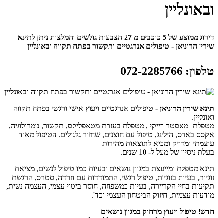
ובאונליין
דירוג ממוצע של
5
כוכבים מ
27
הצבעות גולשים והמלצות ניתן לתינא
שירין הרוניאן - טיפולים אנרגטיים ותקשור בפתח תקווה ובאונליין
טלפון
:
072-2285766
תינא שירין הרוניאן -
טיפולים אנרגטיים ויעוץ אישי ורגשי בפתח תקווה
ואונליין.
מטפלת- מאסטר רייקי , מטפלת בעזרת מטאפליקס, תקשור, נומרולוגיה,
אקסס בארס, הילינג, טיפול עם חוצנים, שחזור גלגולים. הטיפול מאוד
עוצמתי ומדויק ומביא לתוצאות מהירות
בעלת ניסיון של מעל ל- 10 שנים.
תינא מטפלת ומייעצת במגוון נושאים ובעיות כמו טיפול לנשים, מציאת
זוגיות, בעיות בזוגיות, טיפול רגשי, התמודדות עם חרדה, סטרס, הרגשת
תקיעות בחיי הקריירה, בעיות במשפחה, חוסר ביטוי עצמי, העצמה נשית,
מודעות עצמית, חיזוק הביטחון העצמי וכד'.
חדש! טיפול ויעוץ מרחוק במגוון נושאים