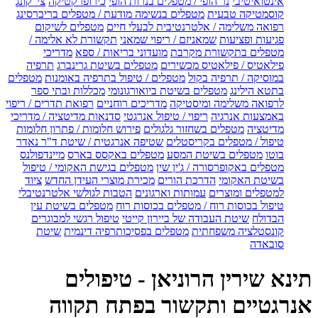
אינטואיטיבי
נר הופי / מטפלים בנרות הופי
כירופרקטיקה
צי' קונג
קוסמטיקה טבעית
מטפלים בנשימה מודעת / מטפלים בריברסינג
רפואה משלימה / אלטרנטיבית לבעלי חיים
מטפלים לשיקום
פגיעות ופציעות
שמאניזם / ריפוי שמאני
תקשורת לא אלימה /
מטפלים בתקשורת מקרבת
מועדוני בריאות / ספא
מדריכי
פילאטיס / פילאטיס מכשירים
מטפלים בשיטת גרינברג
תרפיה
במוסיקה / תרפיה בקול
מטפלים / טיפול בתרפיה באומנות
מטפלים
בתטא הילינג
מטפלים בשיטת ביואורגונומי
מכללות ובתי ספר
לרפואה משלימה ומיסטיקה
מדריכים רוחניים
רפואת תדרים / ריפוי
באמצעות אנרגיה
ריפוי / טיפול אנרגטי
סדנאות מדיטציה / מדריכי
מדיטציה
מטפלים בשחזור גלגולים
פירוש חלומות / פתרון חלומות
טיפול / מטפלים בקריסטלים
שטיפה אנרגטית / שיטת ד"ר נאדר
בוטו
מטפלים בשיטת המסע
מטפלים באקסס בארס
מיינדפולנס
מטפלים באקופרסורה / ג'ין שין
מטפלים בגישת האקומי / טיפול
בשיטת האקומי
הדרכת הורים
מכירת מוצרי העידן החדש
ציוד
למטפלים ומוצרים
עמותות וארגונים
הטבות לגולשי אלטרנטיבלי
טיפול בכוסות רוח / מטפלים בכוסות רוח
מטפלים בשיטת עין
הבדולח
שיטת העבודה של ביירון קייטי
טיפול רגשי למבוגרים
קונסטלציה משפחתית
מטפלים בפסיכותרפיה דינמית
שיטת
סובאדה
תינא שירין הרוניאן - טיפולים
אנרגטיים ותקשור בפתח תקווה