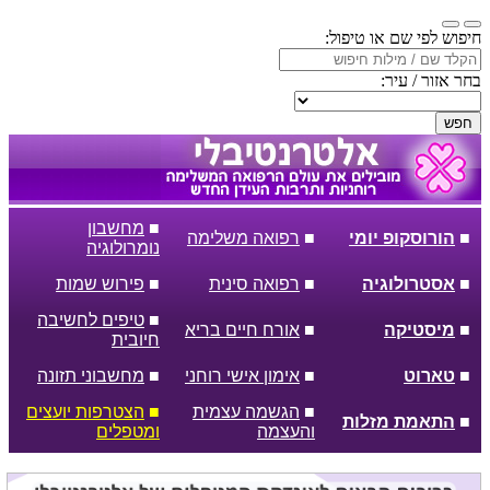
חיפוש לפי שם או טיפול:
בחר אזור / עיר:
חפש
■
מחשבון
■
הורוסקופ יומי
■
רפואה משלימה
נומרולוגיה
■
אסטרולוגיה
■
רפואה סינית
■
פירוש שמות
■
טיפים לחשיבה
■
מיסטיקה
■
אורח חיים בריא
חיובית
■
טארוט
■
אימון אישי רוחני
■
מחשבוני תזונה
■
הגשמה עצמית
■
הצטרפות יועצים
■
התאמת מזלות
והעצמה
ומטפלים