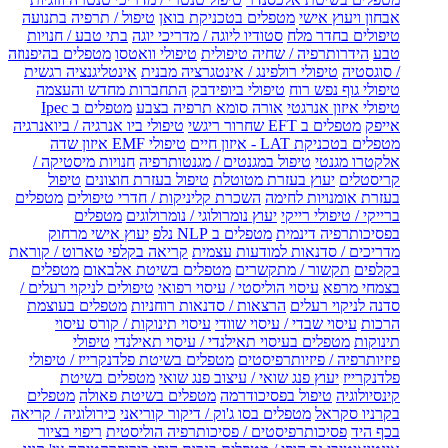
אבחון ויעוץ אישי
מטפלים בטכניקת בואן
טיפול / תרפיה בתנועה
טיפולים בחדר מלח
סטודיו ליוגה / מדריכי יוגה
בתי טבע / חנויות
טבע
הידרותרפיה / שחיה טיפולית
טיפולי וואטסו
מטפלים בהיפנוזה
/ סוגסטיה
טיפולי רולפינג / אינטגרציה מבנית
אינטליגנציה רגשית
טיפולי גוף נפש רוח
טיפולי ביופידבק
התחברות מחדש והעצמה
טיפולי איזון אנרגטי
אורה סומא תרפיה בצבע
מטפלים ב Ipec
אייפק
מטפלים ב EFT שחרור ריגשי
טיפולי ביו אנרגיה / ביואנרגיה
מטפלים בטכניקת LAT - איזון חיים
טיפולי EMF איזון שדה
אלקטרו מגנטי
טיפול במגנטים / מגנטותרפיה
חנויות מיסטיקה /
קריסטלים
יעוץ בעזרת מטוטלת
טיפול בעזרת חוצונים
טיפול
בעזרת אומנויות לחימה
השכרת קליניקות / חדרי טיפולים
מטפלים
ברייקי / טיפולי רייקי
יעוץ נומרולוגי / נומרולוגים
מטפלים
בפסיכותרפיה דינמית
מטפלים ב NLP נלפ
יעוץ אישי מרחוק
מדריכים / סדנאות למודעות עצמית
קריאה בקלפי טארוט / קוראת
בקלפים
תקשור / מתקשרים
מטפלים בשיטת אלבאום
מטפלים
בצמחי מרפא
עיסוי הוליסטי / עיסוי רפואי
טיפולים לניקוי רעלים /
סדנה לניקוי רעלים
הרצאות / סדנאות רוחניות
מטפלים בעוצמת
הרכות
עיסוי שבדי / עיסוי שוודי
עיסוי תינוקות / קורס עיסוי
תינוקות
מטפלים בעיסוי תאילנדי / עיסוי תאילנדי
טיפולי
פיזיותרפיה / פיזיותרפיסטים
מטפלים בשיטת פלדנקרייז / טיפולי
פלדנקרייז
יעוץ פנג שואי / עיצוב פנג שואי
מטפלים בשיטת
קינסיולוגיה
טיפול בפסיכודרמה
מטפלים בשיטת פאולה
מטפלים
בקרניו סקראל
מטפלים בסו ג'וק / דיקור קוריאני
כירולוגיה / קריאה
בכף היד
פסיכותרפיסטים / פסיכותרפיה הוליסטית
ריפוי בציור