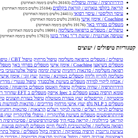
הידרותרפיה / שחיה טיפולית
(26163 גולשים ביממה האחרונה)
קריאה בקלפי טארוט / קוראת בקלפים
(25104 גולשים ביממה האחרונה)
עיסוי הוליסטי / עיסוי רפואי
(24411 גולשים ביממה האחרונה)
Coaching / אימון אישי
(21953 גולשים ביממה האחרונה)
מטפלים בפרחי באך
(19176 גולשים ביממה האחרונה)
טיפולים / מטפלים ברפואה משלימה
(19091 גולשים ביממה האחרונה)
שטיפה אנרגטית / שיטת ד"ר נאדר בוטו
(17923 גולשים ביממה האחרונה)
קטגוריות טיפולים / יעוצים
טיפולים / מטפלים ברפואה משלימה
טיפול מרחוק
טיפול CBT / טיפול CBT און ליין
מטפלים בשיאצו
Coaching / אימון אישי
מטפלים בפרחי באך
מטפלים
רפואה משלימה / סדנאות רוחניות
שיטת ימימה
טיפול אלטרנטיבי בי
משלימה להריון ולידה
מטפלים בטווינא / טווינה
יעוץ זוגי / אימון אישי 
/ אבחון ליקויי למידה
מטפלים בשיטת אלכסנדר
טיפול טנטרי / מדריכ
הידרותרפיה / שחיה טיפולית
טיפולי וואטסו
מטפלים בהיפנוזה / סוגס
סומא תרפיה בצבע
מטפלים ב Ipec אייפק
מטפלים ב EFT שחרור ריגשי
מיסטיקה / קריסטלים
יעוץ בעזרת מטוטלת
טיפול בעזרת חוצונים
טיפ
מטפלים ב NLP נלפ
יעוץ אישי מרחוק
מדריכים / סדנאות למודעות 
טיפולים לניקוי רעלים / סדנה לניקוי רעלים
הרצאות / סדנאות רוחניו
פיזיותרפיסטים
מטפלים בשיטת פלדנקרייז / טיפולי פלדנקרייז
יעוץ פנ
קוריאני
כירולוגיה / קריאה בכף היד
פסיכותרפיסטים / פסיכותרפיה ה
רפואה משלימה / אלטרנטיבית לבעלי חיים
מטפלים לשיקום פגיעות ו
בשיטת גרינברג
תרפיה במוסיקה / תרפיה בקול
מטפלים / טיפול בתרפ
באמצעות אנרגיה
ריפוי / טיפול אנרגטי
סדנאות מדיטציה / מדריכי מ