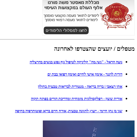
מטפלים / יועצים שהצטרפו לאחרונה
נועה הראל - "נשי.מה" קליניקה לטיפול גוף נפש בנשים בהרצליה
דורית לוינגר - אימון אישי לחיים ואימון רפואי בבת ים
אתי רצאבי | בריה בריאה - מנטורית לבריאות טבעית בחולון
אורית ששון - רפלקסולוגית מומחית ומדריכת הורים בפתח תקוה
שני בן נתן חיימי - ייעוץ לתזונה טבעית, אורח חיים בריא ופוטותרפיה בחיפה