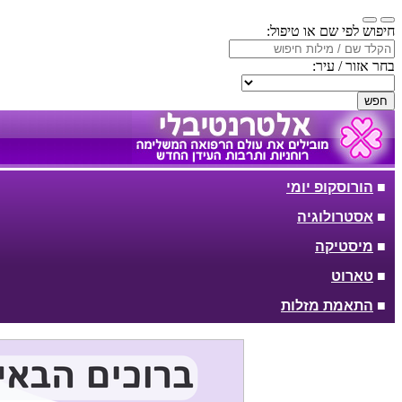
חיפוש לפי שם או טיפול:
בחר אזור / עיר:
חפש
■
הורוסקופ יומי
■
אסטרולוגיה
■
מיסטיקה
■
טארוט
■
התאמת מזלות