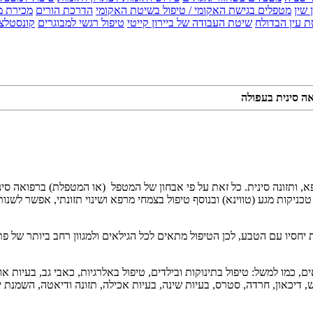
 שין
מטפלים בגישת האקומי / טיפול בשיטת האקומי
הדרכת הורים
מכירת מ
 עין הבדולח
שיטת העבודה של ביירון קייטי
טיפול רגשי למבוגרים
קונסטלצ
אה סינית בעפולה
א, ותזונה סינית. כל זאת על פי אבחון של המטפל (או המטפלת) ברפואה סינ
ניקות מגע (טווינא) ובנוסף טיפול בצמחי מרפא ושינוי תזונתי, אפשר לשנו
יחסיו עם הטבע, לכן הטיפול מתאים לכל הגילאים ולמגוון רחב ביותר של פת
 כמו למשל: טיפול בתינוקות ובילדים, טיפול באלרגיות, כאבי גב, בעיות אורת
פש, דיכאון, חרדה, סטרס, בעיות שינה, בעיות אכילה, תזונה ודיאטה, השמנת י