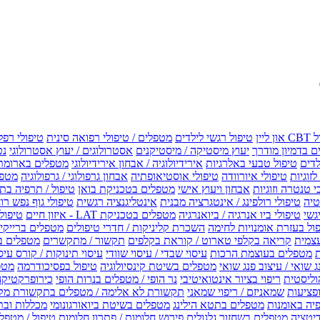
טיפול רגשי לילדים
מטפלים / טיפולי רפואה סינית
טיפולי רפל
 בדמיון מודרך
יעוץ מיסטיקה / מיסטיקנים
אסטרולוגים / יעוץ אסטרולוגי
נט
לדים
טיפול טבעי באלרגיות
אירידיולוגיה / אבחון אירידיולוגי
מטפלים בארומת
לזוגיות
טיפולי איורוודה
טיפולי אוסטיאופתיה
אבחון גרפולוגי / גרפולוגיה
מטפל
י טנטרה וזוגיות
אבחון ויעוץ אישי
מטפלים בטכניקת בואן
טיפול / תרפיה בת
טיה
טיפולי רולפינג / אינטגרציה מבנית
אינטליגנציה רגשית
טיפולי גוף נפש רו
טיפולי ביו אנרגיה / ביואנרגיה
מטפלים בטכניקת LAT - איזון חיים
טיפולי EMF איזון שדה אלקטר
ול בעזרת אומנויות לחימה
השכרת קליניקות / חדרי טיפולים
מטפלים ברייקי /
עצמית
קריאה בקלפי טארוט / קוראת בקלפים
תקשור / מתקשרים
מטפלים ב
ת
מטפלים בעוצמת הרכות
עיסוי שבדי / עיסוי שוודי
עיסוי תינוקות / קורס עיס
ג שואי / עיצוב פנג שואי
מטפלים בשיטת קינסיולוגיה
טיפול בפסיכודרמה
מטפ
וליסטית
ריפוי בציור אינטואיטיבי
נר הופי / מטפלים בנרות הופי
כירופרקטיקה
פציעות
שמאניזם / ריפוי שמאני
תקשורת לא אלימה / מטפלים בתקשורת מק
יה באומנות
מטפלים בתטא הילינג
מטפלים בשיטת ביואורגונומי
מכללות ובת
דיטציה
מטפלים בשחזור גלגולים
פירוש חלומות / פתרון חלומות
טיפול / מטפל