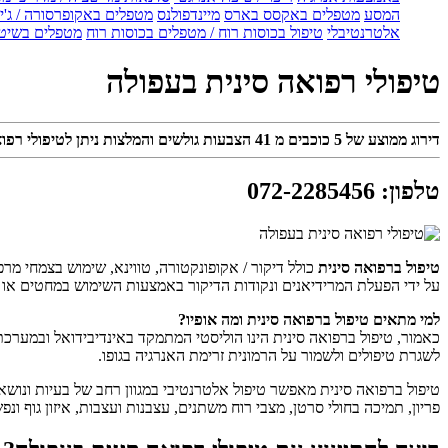
המסע
מטפלים באקסס בארס
מיינדפולנס
מטפלים באקופרסורה / ג'ין
אלטרנטיבלי
טיפול בכוסות רוח / מטפלים בכוסות רוח
מטפלים בשיטת
טיפולי רפואה סינית בעפולה
דירוג ממוצע של
5
כוכבים מ
41
הצבעות גולשים והמלצות ניתן לטיפולי רפו
טלפון
:
072-2285456
טיפול ברפואה סינית
כולל דיקור / אקופונקטורה, טווינא, שימוש בצמחי מרפ
על ידי הפעלת המרידיאנים ונקודות הדיקור באמצעות השימוש במחטים או טכ
למי מתאים טיפול ברפואה סינית ומה אופיו?
כאמור, טיפול ברפואה סינית הינו הוליסטי המתמקד באינדיבידואל ובמערכת 
לשגרת טיפולים ולשמור על הרמונית זרימת האנרגיה בגופו.
טיפול ברפואה סינית מאפשר טיפול אלטרנטיבי במגוון רחב של בעיות ונושאים,
פריון, תמיכה בחולי סרטן, מצבי רוח משתנים, עצבנות ועצבות, איזון גוף ונ