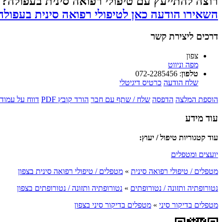
רוצה להתייעץ עם טיפולי רפואה סינית בעפולה?
השאירו הודעה כאן לטיפולי רפואה סינית בעפולה
דרכים ליצירת קשר
צפון
מפה וניווט
טלפון
:
072-2285456
שלח הודעה
כרטיס דיגיטלי
הוספת המלצה
הדפסה
שלח / שתף עם חבר
הורד קובץ PDF
דווח על עמוד 
עוד מידע
עוד קטגוריות טיפול / יעוץ:
יועצים ומטפלים
מטפלים / טיפולי רפואה סינית
»
מטפלים / טיפולי רפואה סינית בצפון
נטורופתיה ותזונה / נטורופתים
»
נטורופתיה ותזונה / נטורופתים בצפון
מטפלים בדיקור סיני
»
מטפלים בדיקור סיני בצפון