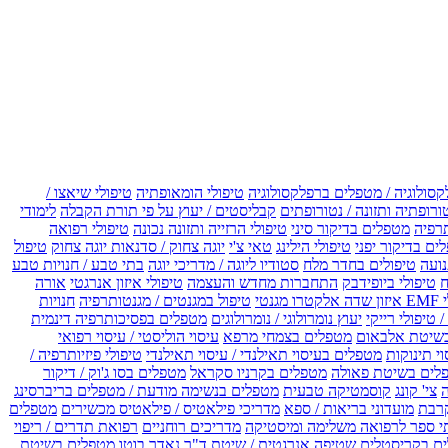
קסולוגיה / מטפלים ברפלקסולוגיה
טיפולי הומאופתיה
טיפולי שיאצו /
ורופתיה ותזונה / נטורופתים
קבליסטים / יעוץ על פי תורת הקבלה
לימודי
רפיה
מטפלים בדיקור סיני
טיפולי הרזייה ותזונה נכונה
טיפולי רפואה
ים בדיקור יפני
טיפולי הילינג
טאי צ'י
יוגה צחוק / סדנאות יוגה צחוק
טיפול
נועה
טיפולים בחדר מלח
סטודיו ליוגה / מדריכי יוגה
בתי טבע / חנויות טבע
ח
טיפולי ביופידבק
התחברות מחדש והעצמה
טיפולי איזון אנרגטי
אורה
ו מגנטי
טיפול במגנטים / מגנטותרפיה
חנויות
 טיפולי רייקי
יעוץ נומרולוגי / נומרולוגים
מטפלים בפסיכותרפיה דינמית
שיטת אלבאום
מטפלים בצמחי מרפא
עיסוי הוליסטי / עיסוי רפואי
וי תינוקות
מטפלים בעיסוי תאילנדי / עיסוי תאילנדי
טיפולי פיזיותרפיה /
לים בשיטת פאולה
מטפלים בקרניו סקראל
מטפלים בסו ג'וק / דיקור
צי' קונג
קוסמטיקה טבעית
מטפלים בנשימה מודעת / מטפלים בריברסינג
רבת
מועדוני בריאות / ספא
מדריכי פילאטיס / פילאטיס מכשירים
מטפלים
י ספר לרפואה משלימה ומיסטיקה
מדריכים רוחניים
רפואת תדרים / ריפוי
ים בקריסטלים
שטיפה אנרגטית / שיטת ד"ר נאדר בוטו
מטפלים בשיטת