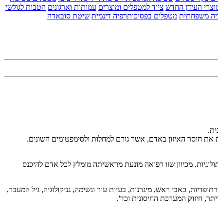
וצרי העידן החדש
ציוד למטפלים ומוצרים
עמותות וארגונים
הטבות לגולשי
יה משפחתית
מטפלים בפסיכותרפיה דינמית
שיטת סובאדה
ית.
ת את חוסר האיזון באדם, אשר גורם למחלות ולסימפטומים השונים.
ולוגיות. מכיוון שזו רפואה מונעת מראשיתה מומלץ לכל אדם להיכנס
ופדיות, כאבי ראש, מיגרנות, בעיות עור ונשימה, גניקולוגיה, גיל המעבר,
יתר, חיזוק המערכת החיסונית וכד'.