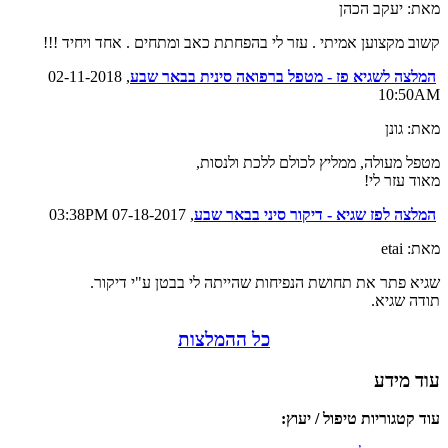
מאת: יעקב הכהן
קשוב מקצוען אמיתי . עזר לי בהפחתת כאב ומתחים . אחד ויחיד !!!
המלצה לשגיא פז - מטפל ברפואה סינית בבאר שבע
, 02-11-2018
10:50AM
מאת: גונן
מטפל מעולה, ממליץ לכולם ללכת ולנסות,
מאוד עזר לי!
המלצה לפז שגיא - דיקור סיני בבאר שבע
, 07-18-2017 03:38PM
מאת: etai
שגיא פתר את תחושת הנפיחות שהייתה לי בבטן ע"י דיקור.
תודה שגיא.
כל ההמלצות
עוד מידע
עוד קטגוריות טיפול / יעוץ: