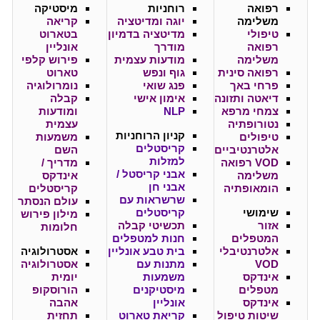
רפואה
רוחניות
מיסטיקה
משלימה
יוגה ומדיטציה
קריאה
טיפולי
מדיטציה בדמיון
בטארוט
רפואה
מודרך
אונליין
משלימה
מודעות עצמית
פירוש קלפי
רפואה סינית
גוף ונפש
טארוט
פרחי באך
פנג שואי
נומרולוגיה
דיאטה ותזונה
אימון אישי
קבלה
צמחי מרפא
NLP
ומודעות
נטורופתיה
עצמית
קניון
הרוחניות
טיפולים
משמעות
קריסטלים
אלטרנטיביים
השם
למזלות
VOD רפואה
מדריך /
אבני קריסטל /
משלימה
אינדקס
אבני חן
הומאופתיה
קריסטלים
שרשראות עם
עולם הנסתר
שימושי
קריסטלים
מילון פירוש
אזור
תכשיטי קבלה
חלומות
המטפלים
חנות למטפלים
אלטרנטיבלי
בית טבע אונליין
אסטרולוגיה
VOD
מתנות עם
אסטרולוגיה
אינדקס
משמעות
יומית
מטפלים
מיסטיקנים
הורוסקופ
אינדקס
אונליין
אהבה
שיטות טיפול
קריאת טארוט
תחזית