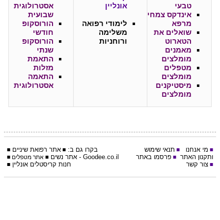
טבעי
אונליין
אסטרולוגית
אינדקס צמחי
שבועית
מרפא
לימודי רפואה
הורוסקופ
שואלים את
משלימה
חודשי
הטארוט
ורוחניות
הורוסקופ
מאמנים
שנתי
מומלצים
התאמת
מטפלים
מזלות
מומלצים
התאמה
מיסטיקנים
אסטרולוגית
מומלצים
מי אנחנו
תנאי שימוש
בקרו גם ב:
אתר
רפואת שיניים
■
■
■
■
ותקנון האתר
פרסמו באתר
Goodee.co.il
- אתר
נשים
■
■
אתר מטפלים
■
צור קשר
חנות קריסטלים אונליין
■
■