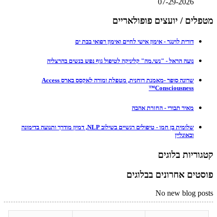
07-29-2026
מטפלים / יועצים פופולאריים
דורית לוינגר - אימון אישי לחיים ואימון רפואי בבת ים
נועה הראל - "נשי.מה" קליניקה לטיפול גוף נפש בנשים בהרצליה
שרונה סופר -מאמנת רוחנית, מטפלת ומורה לאקסס בארס Access
Consciousness™
מאיר תבורי - החזרת אהבה
שלומית בן חמו - טיפולים רגשיים בשילוב NLP, דמיון מודרך ותנועה בדימונה
ובאונליין
קטגוריות בלוגים
פוסטים אחרונים בבלוגים
No new blog posts