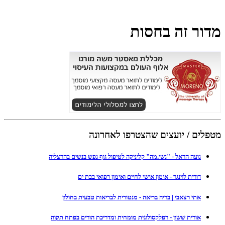
מדור זה בחסות
מטפלים / יועצים שהצטרפו לאחרונה
נועה הראל - "נשי.מה" קליניקה לטיפול גוף נפש בנשים בהרצליה
דורית לוינגר - אימון אישי לחיים ואימון רפואי בבת ים
אתי רצאבי | בריה בריאה - מנטורית לבריאות טבעית בחולון
אורית ששון - רפלקסולוגית מומחית ומדריכת הורים בפתח תקוה