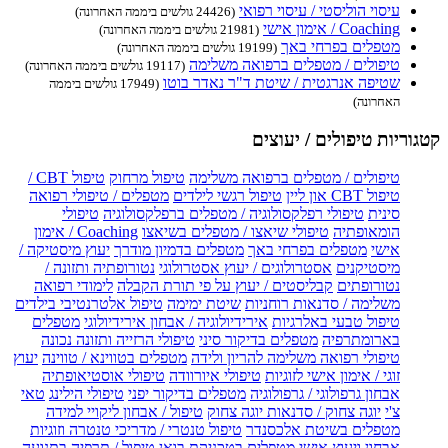
עיסוי הוליסטי / עיסוי רפואי
(24426 גולשים ביממה האחרונה)
Coaching / אימון אישי
(21981 גולשים ביממה האחרונה)
מטפלים בפרחי באך
(19199 גולשים ביממה האחרונה)
טיפולים / מטפלים ברפואה משלימה
(19117 גולשים ביממה האחרונה)
שטיפה אנרגטית / שיטת ד"ר נאדר בוטו
(17949 גולשים ביממה
האחרונה)
קטגוריות טיפולים / יעוצים
טיפולים / מטפלים ברפואה משלימה
טיפול מרחוק
טיפול CBT /
טיפול CBT און ליין
טיפול רגשי לילדים
מטפלים / טיפולי רפואה
סינית
טיפולי רפלקסולוגיה / מטפלים ברפלקסולוגיה
טיפולי
הומאופתיה
טיפולי שיאצו / מטפלים בשיאצו
Coaching / אימון
אישי
מטפלים בפרחי באך
מטפלים בדמיון מודרך
יעוץ מיסטיקה /
מיסטיקנים
אסטרולוגים / יעוץ אסטרולוגי
נטורופתיה ותזונה /
נטורופתים
קבליסטים / יעוץ על פי תורת הקבלה
לימודי רפואה
משלימה / סדנאות רוחניות
שיטת ימימה
טיפול אלטרנטיבי בילדים
טיפול טבעי באלרגיות
אירידיולוגיה / אבחון אירידיולוגי
מטפלים
בארומתרפיה
מטפלים בדיקור סיני
טיפולי הרזייה ותזונה נכונה
טיפולי רפואה משלימה להריון ולידה
מטפלים בטווינא / טווינה
יעוץ
זוגי / אימון אישי לזוגיות
טיפולי איורוודה
טיפולי אוסטיאופתיה
אבחון גרפולוגי / גרפולוגיה
מטפלים בדיקור יפני
טיפולי הילינג
טאי
צ'י
יוגה צחוק / סדנאות יוגה צחוק
טיפול / אבחון ליקויי למידה
מטפלים בשיטת אלכסנדר
טיפול טנטרי / מדריכי טנטרה וזוגיות
אבחון ויעוץ אישי
מטפלים בטכניקת בואן
טיפול / תרפיה בתנועה