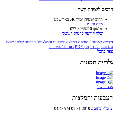
דרכים ליצירת קשר
רחוב ישעיהו זמיר 46, באר שבע
מפה וניווט
טלפון
:
077-8066216
שלח הודעה
כרטיס דיגיטלי
גלריית תמונות
3
הוספת המלצה
הצבעות והמלצות
3
הדפסה
שלח / שתף
עם חבר
הורד קובץ PDF
דווח על עמוד זה
צפה בהכל
גלריית תמונות
צפה בהכל
הצבעות והמלצות
מומלץ בחום!
, 01-31-2019 04:48AM