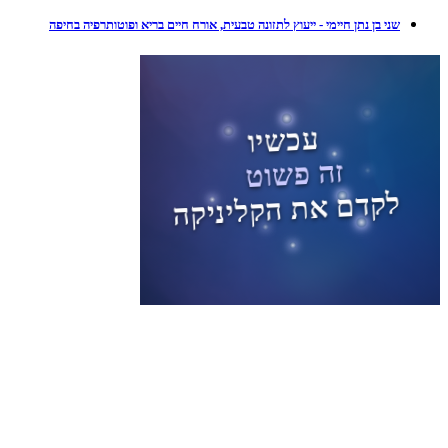
שני בן נתן חיימי - ייעוץ לתזונה טבעית, אורח חיים בריא ופוטותרפיה בחיפה