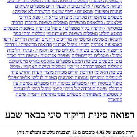
קוסמטיקה טבעית
מטפלים בנשימה מודעת / מטפלים בריברסינג
רפואה משלימה / אלטרנטיבית לבעלי חיים
מטפלים לשיקום
פגיעות ופציעות
שמאניזם / ריפוי שמאני
תקשורת לא אלימה /
מטפלים בתקשורת מקרבת
מועדוני בריאות / ספא
מדריכי
פילאטיס / פילאטיס מכשירים
מטפלים בשיטת גרינברג
תרפיה
במוסיקה / תרפיה בקול
מטפלים / טיפול בתרפיה באומנות
מטפלים
בתטא הילינג
מטפלים בשיטת ביואורגונומי
מכללות ובתי ספר
לרפואה משלימה ומיסטיקה
מדריכים רוחניים
רפואת תדרים / ריפוי
באמצעות אנרגיה
ריפוי / טיפול אנרגטי
סדנאות מדיטציה / מדריכי
מדיטציה
מטפלים בשחזור גלגולים
פירוש חלומות / פתרון חלומות
טיפול / מטפלים בקריסטלים
שטיפה אנרגטית / שיטת ד"ר נאדר
בוטו
מטפלים בשיטת המסע
מטפלים באקסס בארס
מיינדפולנס
מטפלים באקופרסורה / ג'ין שין
מטפלים בגישת האקומי / טיפול
בשיטת האקומי
הדרכת הורים
מכירת מוצרי העידן החדש
ציוד
למטפלים ומוצרים
עמותות וארגונים
הטבות לגולשי אלטרנטיבלי
טיפול בכוסות רוח / מטפלים בכוסות רוח
מטפלים בשיטת עין
הבדולח
שיטת העבודה של ביירון קייטי
טיפול רגשי למבוגרים
קונסטלציה משפחתית
מטפלים בפסיכותרפיה דינמית
שיטת
סובאדה
רפואה סינית ודיקור סיני בבאר שבע
דירוג ממוצע של
4.92
כוכבים מ
12
הצבעות גולשים והמלצות ניתן