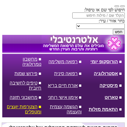
חיפוש לפי שם או טיפול:
בחר אזור / עיר:
חפש
■
מחשבון
■
הורוסקופ יומי
■
רפואה משלימה
נומרולוגיה
■
אסטרולוגיה
■
רפואה סינית
■
פירוש שמות
■
טיפים לחשיבה
■
מיסטיקה
■
אורח חיים בריא
חיובית
■
טארוט
■
אימון אישי רוחני
■
מחשבוני תזונה
■
הגשמה עצמית
■
הצטרפות יועצים
■
התאמת מזלות
והעצמה
ומטפלים