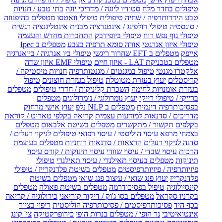
טיפולים בחדר מלח
סטודיו ליוגה / מדריכי יוגה
בתי טבע / חנויות
טבע
הידרותרפיה / שחיה טיפולית
טיפולי וואטסו
מטפלים בהיפנוזה
/ סוגסטיה
טיפולי רולפינג / אינטגרציה מבנית
אינטליגנציה רגשית
טיפולי גוף נפש רוח
טיפולי ביופידבק
התחברות מחדש והעצמה
טיפולי איזון אנרגטי
אורה סומא תרפיה בצבע
מטפלים ב Ipec
אייפק
מטפלים ב EFT שחרור ריגשי
טיפולי ביו אנרגיה / ביואנרגיה
מטפלים בטכניקת LAT - איזון חיים
טיפולי EMF איזון שדה
אלקטרו מגנטי
טיפול במגנטים / מגנטותרפיה
חנויות מיסטיקה /
קריסטלים
יעוץ בעזרת מטוטלת
טיפול בעזרת חוצונים
טיפול
בעזרת אומנויות לחימה
השכרת קליניקות / חדרי טיפולים
מטפלים
ברייקי / טיפולי רייקי
יעוץ נומרולוגי / נומרולוגים
מטפלים
בפסיכותרפיה דינמית
מטפלים ב NLP נלפ
יעוץ אישי מרחוק
מדריכים / סדנאות למודעות עצמית
קריאה בקלפי טארוט / קוראת
בקלפים
תקשור / מתקשרים
מטפלים בשיטת אלבאום
מטפלים
בצמחי מרפא
עיסוי הוליסטי / עיסוי רפואי
טיפולים לניקוי רעלים /
סדנה לניקוי רעלים
הרצאות / סדנאות רוחניות
מטפלים בעוצמת
הרכות
עיסוי שבדי / עיסוי שוודי
עיסוי תינוקות / קורס עיסוי
תינוקות
מטפלים בעיסוי תאילנדי / עיסוי תאילנדי
טיפולי
פיזיותרפיה / פיזיותרפיסטים
מטפלים בשיטת פלדנקרייז / טיפולי
פלדנקרייז
יעוץ פנג שואי / עיצוב פנג שואי
מטפלים בשיטת
קינסיולוגיה
טיפול בפסיכודרמה
מטפלים בשיטת פאולה
מטפלים
בקרניו סקראל
מטפלים בסו ג'וק / דיקור קוריאני
כירולוגיה / קריאה
בכף היד
פסיכותרפיסטים / פסיכותרפיה הוליסטית
ריפוי בציור
אינטואיטיבי
נר הופי / מטפלים בנרות הופי
כירופרקטיקה
צי' קונג