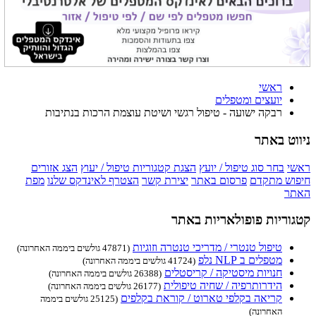
ראשי
יועצים ומטפלים
רבקה ישועה - טיפול רגשי ושיטת עוצמת הרכות בנתיבות
ניווט באתר
ראשי
בחר סוג טיפול / יועץ
הצגת קטגוריות טיפול / יעוץ
הצג אזורים
חיפוש מתקדם
פרסום באתר
יצירת קשר
הצטרף לאינדקס שלנו
מפת
האתר
קטגוריות פופולאריות באתר
טיפול טנטרי / מדריכי טנטרה וזוגיות
(47871 גולשים ביממה האחרונה)
מטפלים ב NLP נלפ
(41724 גולשים ביממה האחרונה)
חנויות מיסטיקה / קריסטלים
(26388 גולשים ביממה האחרונה)
הידרותרפיה / שחיה טיפולית
(26177 גולשים ביממה האחרונה)
קריאה בקלפי טארוט / קוראת בקלפים
(25125 גולשים ביממה
האחרונה)