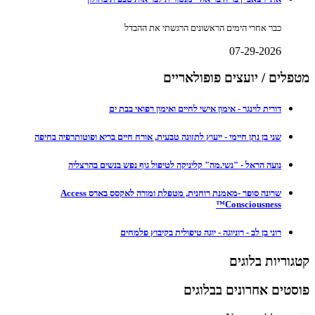
כבר אחרי הימים הראשונים הרגשתי את ההבדל
07-29-2026
מטפלים / יועצים פופולאריים
דורית לוינגר - אימון אישי לחיים ואימון רפואי בבת ים
שני בן נתן חיימי - ייעוץ לתזונה טבעית, אורח חיים בריא ופוטותרפיה בחיפה
נועה הראל - "נשי.מה" קליניקה לטיפול גוף נפש בנשים בהרצליה
שרונה סופר -מאמנת רוחנית, מטפלת ומורה לאקסס בארס Access
Consciousness™
רוני בן לב - רוניוגה - יוגה טיפולית בקיבוץ פלמחים
קטגוריות בלוגים
פוסטים אחרונים בבלוגים