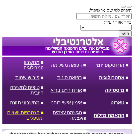
חיפוש לפי שם או טיפול:
בחר אזור / עיר:
חפש
■
מחשבון
■
הורוסקופ יומי
■
רפואה משלימה
נומרולוגיה
■
אסטרולוגיה
■
רפואה סינית
■
פירוש שמות
■
טיפים לחשיבה
■
מיסטיקה
■
אורח חיים בריא
חיובית
■
טארוט
■
אימון אישי רוחני
■
מחשבוני תזונה
■
הגשמה עצמית
■
הצטרפות יועצים
■
התאמת מזלות
והעצמה
ומטפלים