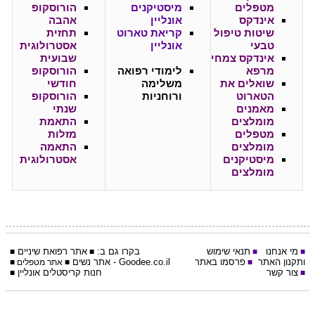
מטפלים
מיסטיקנים
הורוסקופ
אינדקס
אונליין
אהבה
שיטות טיפול
קריאת טארוט
תחזית
טבעי
אונליין
אסטרולוגית
אינדקס צמחי
שבועית
מרפא
לימודי רפואה
הורוסקופ
שואלים את
משלימה
חודשי
הטארוט
ורוחניות
הורוסקופ
מאמנים
שנתי
מומלצים
התאמת
מטפלים
מזלות
מומלצים
התאמה
מיסטיקנים
אסטרולוגית
מומלצים
מי אנחנו
תנאי שימוש
בקרו גם ב:
אתר
רפואת שיניים
■
■
■
■
ותקנון האתר
פרסמו באתר
Goodee.co.il
- אתר
נשים
■
■
אתר מטפלים
■
צור קשר
חנות קריסטלים אונליין
■
■