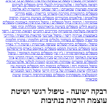
קוסמטיקה טבעית
מטפלים בנשימה מודעת / מטפלים בריברסינג
רפואה משלימה / אלטרנטיבית לבעלי חיים
מטפלים לשיקום
פגיעות ופציעות
שמאניזם / ריפוי שמאני
תקשורת לא אלימה /
מטפלים בתקשורת מקרבת
מועדוני בריאות / ספא
מדריכי
פילאטיס / פילאטיס מכשירים
מטפלים בשיטת גרינברג
תרפיה
במוסיקה / תרפיה בקול
מטפלים / טיפול בתרפיה באומנות
מטפלים
בתטא הילינג
מטפלים בשיטת ביואורגונומי
מכללות ובתי ספר
לרפואה משלימה ומיסטיקה
מדריכים רוחניים
רפואת תדרים / ריפוי
באמצעות אנרגיה
ריפוי / טיפול אנרגטי
סדנאות מדיטציה / מדריכי
מדיטציה
מטפלים בשחזור גלגולים
פירוש חלומות / פתרון חלומות
טיפול / מטפלים בקריסטלים
שטיפה אנרגטית / שיטת ד"ר נאדר
בוטו
מטפלים בשיטת המסע
מטפלים באקסס בארס
מיינדפולנס
מטפלים באקופרסורה / ג'ין שין
מטפלים בגישת האקומי / טיפול
בשיטת האקומי
הדרכת הורים
מכירת מוצרי העידן החדש
ציוד
למטפלים ומוצרים
עמותות וארגונים
הטבות לגולשי אלטרנטיבלי
טיפול בכוסות רוח / מטפלים בכוסות רוח
מטפלים בשיטת עין
הבדולח
שיטת העבודה של ביירון קייטי
טיפול רגשי למבוגרים
קונסטלציה משפחתית
מטפלים בפסיכותרפיה דינמית
שיטת
סובאדה
רבקה ישועה - טיפול רגשי ושיטת
עוצמת הרכות בנתיבות