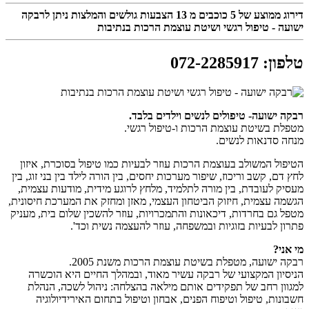
דירוג ממוצע של
5
כוכבים מ
13
הצבעות גולשים והמלצות ניתן לרבקה
ישועה - טיפול רגשי ושיטת עוצמת הרכות בנתיבות
טלפון
:
072-2285917
רבקה ישועה- טיפולים לנשים וילדים בלבד.
מטפלת בשיטת עוצמת הרכות ו-טיפול רגשי.
מנחה סדנאות לנשים.
הטיפול המשולב בעוצמת הרכות עוזר לבעיות כמו טיפול בסוכרת, איזון
לחץ דם, קשב וריכוז, שיפור מערכות יחסים, בין הורה לילד בין בני זוג, בין
מעסיק לעובדת, בין מורה לתלמיד, מלחץ לרוגע מידית, מודעות עצמית,
הגשמה עצמית, חיזוק הביטחון העצמי, מאזן ומחזק את המערכת חיסונית,
מטפל גם בחרדות, דיכאונות והתמכרויות, עוזר להשכין שלום בית, מעניק
פתרון לבעיות בזוגיות ובמשפחה, עוזר להעצמה נשית וכד'.
מי אני?
רבקה ישועה, מטפלת בשיטת עוצמת הרכות משנת 2005.
הניסיון המקצועי של רבקה עשיר מאוד, ובמהלך החיים היא הוכשרה
למגוון רחב של תפקידים אותם מילאה בהצלחה: ניהול לשכה, הנהלת
חשבונות, טיפול וטיפוח הפנים, אבחון וטיפול בתחום האירידיולוגיה