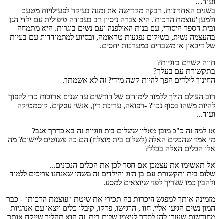
ועוד…
בשנים האחרונות, רבקה מקדישה את זמנה בעיקר לפעילויות מטעם
ולמען 'עוצמת הרכות'. היא צברה ניסיון רב בעבודה טיפולית עם ילדי הגן
ובית הספר היסודי, עם בנות האולפנה ועם נשים בוגרות. היא מתמחה
בהעצמה נשית, בשיקום נפגעות טראומה, ובסיוע למתמודדות עם בעיות
של דיכאון או משברים במערכות יחסים.
חווה קשיים בזוגיות?
בתקשורת עם בעלך?
החינוך לילדים הפך להיות קשה מידי? זה לא אשמתך.
רוב העולם הולך ללמוד לימודים של חודשים עד שנים ארוכות כדי להפוך
להיות משהו בסוף נכון? -רפואה, עריכת דין, אנשי עסקים, קוסמטיקה
ועוד...
אז למה זה כ"כ מובן מאליו ששלום בית וזוגיות זה בא כדרך אגב?
מי אמר שהכלים האלה (לשלום בית מוצלח) הם כה פשוטים ליישום? מה
אלו הכלים האלה בכלל?
אל תאשימו את עצמכן אם חסר לכן את הכלים הנכונים...
שלום בית ותקשורת עם בן הזוג והילדים זה משהו שאנחנו צריכים ללמוד
ולהבין כמו שצריך לפני שיוצאים למסע.
מזמינה אותך למפגש היכרות בה תכירי את שיטת "עוצמת הרכות" - כבר
המון נשים הגיעו אליי, חוו , הרגישו, פרקו, קיבלו כלים ויצאו עם אנרגיות
מחודשות שעזרו להן לסדר לעצמן שלום בית. זה הוא תהליך שייקח אותך