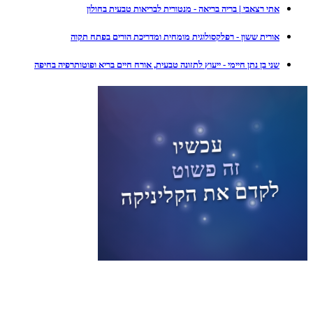
אתי רצאבי | בריה בריאה - מנטורית לבריאות טבעית בחולון
אורית ששון - רפלקסולוגית מומחית ומדריכת הורים בפתח תקוה
שני בן נתן חיימי - ייעוץ לתזונה טבעית, אורח חיים בריא ופוטותרפיה בחיפה