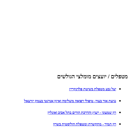
מטפלים / יועצים מומלצי הגולשים
יעל גבע מטפלת בשיטת פלדנקרייז
נגיעת אור בעור- טיפולי רפואה משלימה ואיזון אנרגטי בעמק יזרעאל
רון שמעוני - ייעוץ והדרכת הורים בתל אביב ואונליין
רון תמיר - מתקשרת ומטפלת הוליסטית בשרון