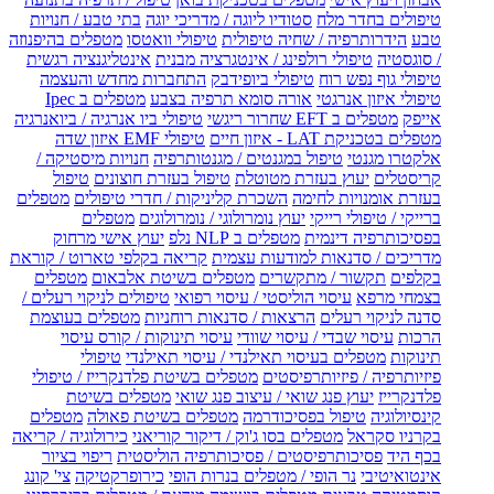
טיפולים בחדר מלח
סטודיו ליוגה / מדריכי יוגה
בתי טבע / חנויות
טבע
הידרותרפיה / שחיה טיפולית
טיפולי וואטסו
מטפלים בהיפנוזה
/ סוגסטיה
טיפולי רולפינג / אינטגרציה מבנית
אינטליגנציה רגשית
טיפולי גוף נפש רוח
טיפולי ביופידבק
התחברות מחדש והעצמה
טיפולי איזון אנרגטי
אורה סומא תרפיה בצבע
מטפלים ב Ipec
אייפק
מטפלים ב EFT שחרור ריגשי
טיפולי ביו אנרגיה / ביואנרגיה
מטפלים בטכניקת LAT - איזון חיים
טיפולי EMF איזון שדה
אלקטרו מגנטי
טיפול במגנטים / מגנטותרפיה
חנויות מיסטיקה /
קריסטלים
יעוץ בעזרת מטוטלת
טיפול בעזרת חוצונים
טיפול
בעזרת אומנויות לחימה
השכרת קליניקות / חדרי טיפולים
מטפלים
ברייקי / טיפולי רייקי
יעוץ נומרולוגי / נומרולוגים
מטפלים
בפסיכותרפיה דינמית
מטפלים ב NLP נלפ
יעוץ אישי מרחוק
מדריכים / סדנאות למודעות עצמית
קריאה בקלפי טארוט / קוראת
בקלפים
תקשור / מתקשרים
מטפלים בשיטת אלבאום
מטפלים
בצמחי מרפא
עיסוי הוליסטי / עיסוי רפואי
טיפולים לניקוי רעלים /
סדנה לניקוי רעלים
הרצאות / סדנאות רוחניות
מטפלים בעוצמת
הרכות
עיסוי שבדי / עיסוי שוודי
עיסוי תינוקות / קורס עיסוי
תינוקות
מטפלים בעיסוי תאילנדי / עיסוי תאילנדי
טיפולי
פיזיותרפיה / פיזיותרפיסטים
מטפלים בשיטת פלדנקרייז / טיפולי
פלדנקרייז
יעוץ פנג שואי / עיצוב פנג שואי
מטפלים בשיטת
קינסיולוגיה
טיפול בפסיכודרמה
מטפלים בשיטת פאולה
מטפלים
בקרניו סקראל
מטפלים בסו ג'וק / דיקור קוריאני
כירולוגיה / קריאה
בכף היד
פסיכותרפיסטים / פסיכותרפיה הוליסטית
ריפוי בציור
אינטואיטיבי
נר הופי / מטפלים בנרות הופי
כירופרקטיקה
צי' קונג