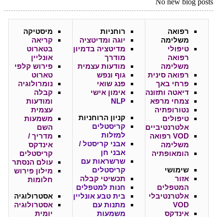
No new blog posts
רפואה
רוחניות
מיסטיקה
משלימה
יוגה ומדיטציה
קריאה
טיפולי
מדיטציה בדמיון
בטארוט
רפואה
מודרך
אונליין
משלימה
מודעות עצמית
פירוש קלפי
רפואה סינית
גוף ונפש
טארוט
פרחי באך
פנג שואי
נומרולוגיה
דיאטה ותזונה
אימון אישי
קבלה
צמחי מרפא
NLP
ומודעות
נטורופתיה
עצמית
קניון
הרוחניות
טיפולים
משמעות
קריסטלים
אלטרנטיביים
השם
למזלות
VOD רפואה
מדריך /
אבני קריסטל /
משלימה
אינדקס
אבני חן
הומאופתיה
קריסטלים
שרשראות עם
עולם הנסתר
שימושי
קריסטלים
מילון פירוש
אזור
תכשיטי קבלה
חלומות
המטפלים
חנות למטפלים
אלטרנטיבלי
בית טבע אונליין
אסטרולוגיה
VOD
מתנות עם
אסטרולוגיה
אינדקס
משמעות
יומית