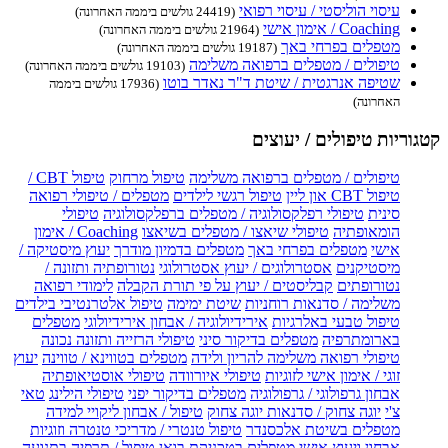
עיסוי הוליסטי / עיסוי רפואי
(24419 גולשים ביממה האחרונה)
Coaching / אימון אישי
(21964 גולשים ביממה האחרונה)
מטפלים בפרחי באך
(19187 גולשים ביממה האחרונה)
טיפולים / מטפלים ברפואה משלימה
(19103 גולשים ביממה האחרונה)
שטיפה אנרגטית / שיטת ד"ר נאדר בוטו
(17936 גולשים ביממה
האחרונה)
קטגוריות טיפולים / יעוצים
טיפולים / מטפלים ברפואה משלימה
טיפול מרחוק
טיפול CBT /
טיפול CBT און ליין
טיפול רגשי לילדים
מטפלים / טיפולי רפואה
סינית
טיפולי רפלקסולוגיה / מטפלים ברפלקסולוגיה
טיפולי
הומאופתיה
טיפולי שיאצו / מטפלים בשיאצו
Coaching / אימון
אישי
מטפלים בפרחי באך
מטפלים בדמיון מודרך
יעוץ מיסטיקה /
מיסטיקנים
אסטרולוגים / יעוץ אסטרולוגי
נטורופתיה ותזונה /
נטורופתים
קבליסטים / יעוץ על פי תורת הקבלה
לימודי רפואה
משלימה / סדנאות רוחניות
שיטת ימימה
טיפול אלטרנטיבי בילדים
טיפול טבעי באלרגיות
אירידיולוגיה / אבחון אירידיולוגי
מטפלים
בארומתרפיה
מטפלים בדיקור סיני
טיפולי הרזייה ותזונה נכונה
טיפולי רפואה משלימה להריון ולידה
מטפלים בטווינא / טווינה
יעוץ
זוגי / אימון אישי לזוגיות
טיפולי איורוודה
טיפולי אוסטיאופתיה
אבחון גרפולוגי / גרפולוגיה
מטפלים בדיקור יפני
טיפולי הילינג
טאי
צ'י
יוגה צחוק / סדנאות יוגה צחוק
טיפול / אבחון ליקויי למידה
מטפלים בשיטת אלכסנדר
טיפול טנטרי / מדריכי טנטרה וזוגיות
אבחון ויעוץ אישי
מטפלים בטכניקת בואן
טיפול / תרפיה בתנועה