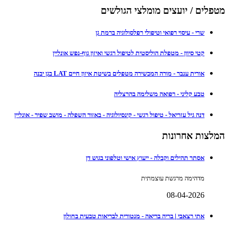
מטפלים / יועצים מומלצי הגולשים
שרי - עיסוי רפואי וטיפולי רפלסולוגיה ברמת גן
קטי סיוון - מטפלת הוליסטית לטיפול רגשי ואיזון גוף-נפש אונליין
אורית ענבר - מורה המכשירה מטפלים בשיטת איזון חיים LAT בגן יבנה
טבע קליני - רפואה משלימה בהרצליה
דנה גיל עזריאל - טיפול רגשי - קינסיולוגיה - באזור השפלה - מושב שפיר - אונליין
המלצות אחרונות
אסתר תהילים וקבלה - ייעוץ אישי וטלפוני בגוש דן
מדהימה מרגשת עוצמתית
08-04-2026
אתי רצאבי | בריה בריאה - מנטורית לבריאות טבעית בחולון