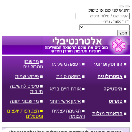
חיפוש לפי שם או טיפול:
בחר אזור / עיר:
חפש
■
מחשבון
■
הורוסקופ יומי
■
רפואה משלימה
נומרולוגיה
■
אסטרולוגיה
■
רפואה סינית
■
פירוש שמות
■
טיפים לחשיבה
■
מיסטיקה
■
אורח חיים בריא
חיובית
■
טארוט
■
אימון אישי רוחני
■
מחשבוני תזונה
■
הגשמה עצמית
■
הצטרפות יועצים
■
התאמת מזלות
והעצמה
ומטפלים