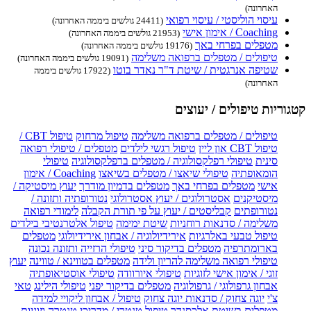
האחרונה)
עיסוי הוליסטי / עיסוי רפואי
(24411 גולשים ביממה האחרונה)
Coaching / אימון אישי
(21953 גולשים ביממה האחרונה)
מטפלים בפרחי באך
(19176 גולשים ביממה האחרונה)
טיפולים / מטפלים ברפואה משלימה
(19091 גולשים ביממה האחרונה)
שטיפה אנרגטית / שיטת ד"ר נאדר בוטו
(17922 גולשים ביממה
האחרונה)
קטגוריות טיפולים / יעוצים
טיפולים / מטפלים ברפואה משלימה
טיפול מרחוק
טיפול CBT /
טיפול CBT און ליין
טיפול רגשי לילדים
מטפלים / טיפולי רפואה
סינית
טיפולי רפלקסולוגיה / מטפלים ברפלקסולוגיה
טיפולי
הומאופתיה
טיפולי שיאצו / מטפלים בשיאצו
Coaching / אימון
אישי
מטפלים בפרחי באך
מטפלים בדמיון מודרך
יעוץ מיסטיקה /
מיסטיקנים
אסטרולוגים / יעוץ אסטרולוגי
נטורופתיה ותזונה /
נטורופתים
קבליסטים / יעוץ על פי תורת הקבלה
לימודי רפואה
משלימה / סדנאות רוחניות
שיטת ימימה
טיפול אלטרנטיבי בילדים
טיפול טבעי באלרגיות
אירידיולוגיה / אבחון אירידיולוגי
מטפלים
בארומתרפיה
מטפלים בדיקור סיני
טיפולי הרזייה ותזונה נכונה
טיפולי רפואה משלימה להריון ולידה
מטפלים בטווינא / טווינה
יעוץ
זוגי / אימון אישי לזוגיות
טיפולי איורוודה
טיפולי אוסטיאופתיה
אבחון גרפולוגי / גרפולוגיה
מטפלים בדיקור יפני
טיפולי הילינג
טאי
צ'י
יוגה צחוק / סדנאות יוגה צחוק
טיפול / אבחון ליקויי למידה
מטפלים בשיטת אלכסנדר
טיפול טנטרי / מדריכי טנטרה וזוגיות