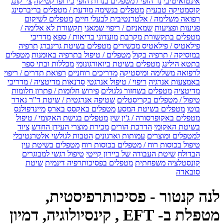
אינטואיטיבי
נר הופי / מטפלים בנרות הופי
כירופרקטיקה
צי' קונג
קוסמטיקה טבעית
מטפלים בנשימה מודעת / מטפלים בריברסינג
רפואה משלימה / אלטרנטיבית לבעלי חיים
מטפלים לשיקום
פגיעות ופציעות
שמאניזם / ריפוי שמאני
תקשורת לא אלימה /
מטפלים בתקשורת מקרבת
מועדוני בריאות / ספא
מדריכי
פילאטיס / פילאטיס מכשירים
מטפלים בשיטת גרינברג
תרפיה
במוסיקה / תרפיה בקול
מטפלים / טיפול בתרפיה באומנות
מטפלים
בתטא הילינג
מטפלים בשיטת ביואורגונומי
מכללות ובתי ספר
לרפואה משלימה ומיסטיקה
מדריכים רוחניים
רפואת תדרים / ריפוי
באמצעות אנרגיה
ריפוי / טיפול אנרגטי
סדנאות מדיטציה / מדריכי
מדיטציה
מטפלים בשחזור גלגולים
פירוש חלומות / פתרון חלומות
טיפול / מטפלים בקריסטלים
שטיפה אנרגטית / שיטת ד"ר נאדר
בוטו
מטפלים בשיטת המסע
מטפלים באקסס בארס
מיינדפולנס
מטפלים באקופרסורה / ג'ין שין
מטפלים בגישת האקומי / טיפול
בשיטת האקומי
הדרכת הורים
מכירת מוצרי העידן החדש
ציוד
למטפלים ומוצרים
עמותות וארגונים
הטבות לגולשי אלטרנטיבלי
טיפול בכוסות רוח / מטפלים בכוסות רוח
מטפלים בשיטת עין
הבדולח
שיטת העבודה של ביירון קייטי
טיפול רגשי למבוגרים
קונסטלציה משפחתית
מטפלים בפסיכותרפיה דינמית
שיטת
סובאדה
לנה קנטור - פסיכותרפיסטית,
מטפלת ב- EFT , קינסיולוגיה, דמיון