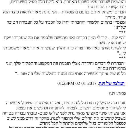
והמשמח שעובר עליו בשבוע האחרון. הוא לוקח חלק פעיל בשיעורים,
יוצר קשרים טובים עם
חברים ומשחק איתם בנועם בהפסקות... אני נהנת מאוד לראות כיצד הוא
פורח, מחייך
ומצטיין בתחום הלימודי והחברתי יחד! כל הכבוד על כל העבודה הטובה
שלך!!"
***
"היי לנה... קרו לי המון דברים ואני מרגישה שלספר את מה שעברתי ייקח
שעות אבל חשוב
לי לשתף אותך באיזושהי צורה כי התהליך שעשיתי איתך מאוד משמעותי
לי..."
***
"הבהרת לי דברים וחידדת אצלי תובנות וזה המקצוע והתפקיד שלך ואני
מתמודדת עם זה.
כל פגישה איתך מעשירה אותי וגם נוגעת בחולשות שלי וזה טוב..."
המלצה של זינה
, 02-01-2017 01:23PM
מאת: זינה
אני רוצה להמליץ בחום על לנה קנטור, אשר באמצעות הטיפול איפשרה
לי לשחרר מחסומים רגשיים, לצמוח, להתפתח ולהגשים את עצמי.
אני עשיתי שינוי מקצועי מאוד גדול לפני שלוש שנים- עזבתי עבודה בטוחה
בשביל להגשים את החלום שלי ולהפוך לגננת. מהלך זה דרש ממני לשוב
לספסל הלימודים בגיל שלושים ולהתחיל הכל מחדש.