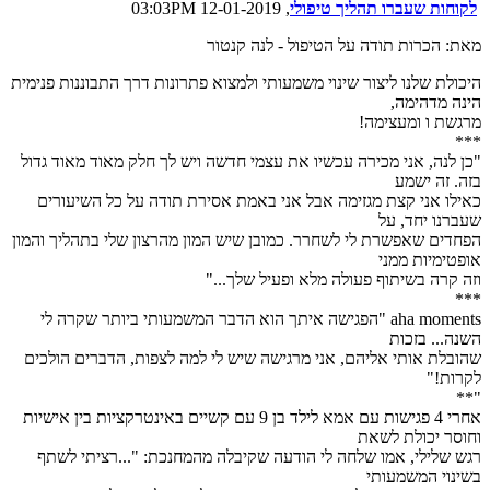
לקוחות שעברו תהליך טיפולי
, 12-01-2019 03:03PM
מאת: הכרות תודה על הטיפול - לנה קנטור
היכולת שלנו ליצור שינוי משמעותי ולמצוא פתרונות דרך התבוננות פנימית
הינה מדהימה,
מרגשת ו ומעצימה!
***
"כן לנה, אני מכירה עכשיו את עצמי חדשה ויש לך חלק מאוד מאוד גדול
בזה. זה ישמע
כאילו אני קצת מגזימה אבל אני באמת אסירת תודה על כל השיעורים
שעברנו יחד, על
הפחדים שאפשרת לי לשחרר. כמובן שיש המון מהרצון שלי בתהליך והמון
אופטימיות ממני
וזה קרה בשיתוף פעולה מלא ופעיל שלך..."
***
aha moments "הפגישה איתך הוא הדבר המשמעותי ביותר שקרה לי
השנה... בזכות
שהובלת אותי אליהם, אני מרגישה שיש לי למה לצפות, הדברים הולכים
לקרות!"
"**
אחרי 4 פגישות עם אמא לילד בן 9 עם קשיים באינטרקציות בין אישיות
וחוסר יכולת לשאת
רגש שלילי, אמו שלחה לי הודעה שקיבלה מהמחנכת: "...רציתי לשתף
בשינוי המשמעותי