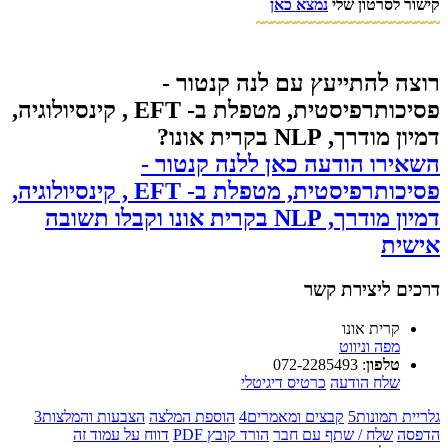
קישור לסרטון שלי
נמצא כאן
~~~~~~~~~~~~~~~~~~~~~~~
רוצה להתייעץ עם לנה קנטור -
פסיכותרפיסטית, מטפלת ב- EFT , קינסיולוגיה,
דמיון מודרך, NLP בקרית אונו?
השאירו הודעה כאן ללנה קנטור -
פסיכותרפיסטית, מטפלת ב- EFT , קינסיולוגיה,
דמיון מודרך, NLP בקרית אונו וקבלו תשובה
אישית
דרכים ליצירת קשר
קרית אונו
מפה וניווט
טלפון
:
072-2285493
שלח הודעה
כרטיס דיגיטלי
גלריית תמונות
5
קבצים ומאמרים
4
הוספת המלצה
הצבעות והמלצות
3
הדפסה
שלח / שתף עם חבר
הורד קובץ PDF
דווח על עמוד זה