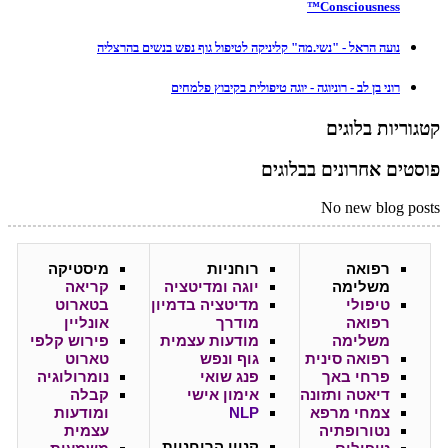
Consciousness™
נועה הראל - "נשי.מה" קליניקה לטיפול גוף נפש בנשים בהרצליה
רוני בן לב - רוניוגה - יוגה טיפולית בקיבוץ פלמחים
קטגוריות בלוגים
פוסטים אחרונים בבלוגים
No new blog posts
רפואה
רוחניות
מיסטיקה
משלימה
יוגה ומדיטציה
קריאה
טיפולי
מדיטציה בדמיון
בטארוט
רפואה
מודרך
אונליין
משלימה
מודעות עצמית
פירוש קלפי
רפואה סינית
גוף ונפש
טארוט
פרחי באך
פנג שואי
נומרולוגיה
דיאטה ותזונה
אימון אישי
קבלה
צמחי מרפא
NLP
ומודעות
נטורופתיה
עצמית
קניון
הרוחניות