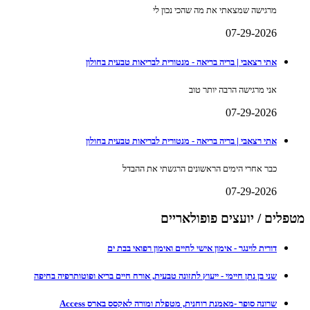
מרגישה שמצאתי את מה שהכי נכון לי
07-29-2026
אתי רצאבי | בריה בריאה - מנטורית לבריאות טבעית בחולון
אני מרגישה הרבה יותר טוב
07-29-2026
אתי רצאבי | בריה בריאה - מנטורית לבריאות טבעית בחולון
כבר אחרי הימים הראשונים הרגשתי את ההבדל
07-29-2026
מטפלים / יועצים פופולאריים
דורית לוינגר - אימון אישי לחיים ואימון רפואי בבת ים
שני בן נתן חיימי - ייעוץ לתזונה טבעית, אורח חיים בריא ופוטותרפיה בחיפה
שרונה סופר -מאמנת רוחנית, מטפלת ומורה לאקסס בארס Access