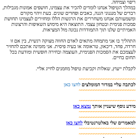
ריפוי וצמיחה.
במהלך הטיפול אנחנו לומדים להכיר את עצמינו, חושפים אמונות מגבילות,
רבדים של מנגנוני הגנה, כאבים ופחדים שונים. בעת זיהוי מקורם
ומשמעותם אנחנו משחררים את הרגשות הללו ומחזירים לעצמינו תחושת
סמכות פנימית ובטחון עצמי. התוצאה היא מימוש השאיפות והרצונות
האמיתיים שלנו תוך התמודדות נכונה מול המציאות.
התהליך בו אני מתמחה מתאים לאדם החווה מצוקה רגשית, בין אם זו
חרדה, פחד, דיכאון, טראומה או בעיה פיסית. אני מזמינה אתכם להחזיר
לעצמכם את הסמכות הפנימית, העוצמה ובחירה חופשית ומודעת בכל
תחום בחיים.
לקבלת ייעוץ, שאלות וקביעת טיפול מוזמנים לחייג אליי.
~~~~~~~~~~~~~~~~~~~~~~~
לכתבה עליי במדור המומלצים
לחצו כאן
~~~~~~~~~~~~~~~~~~~~~~~
~~~~~~~~~~~~~~~~~~~~~~~
מידע נוסף שיעניין אותך
נמצא כאן
~~~~~~~~~~~~~~~~~~~~~~~
~~~~~~~~~~~~~~~~~~~~~~~
למאמרים שלי באלטרנטיבלי
לחצו כאן
~~~~~~~~~~~~~~~~~~~~~~~
~~~~~~~~~~~~~~~~~~~~~~~