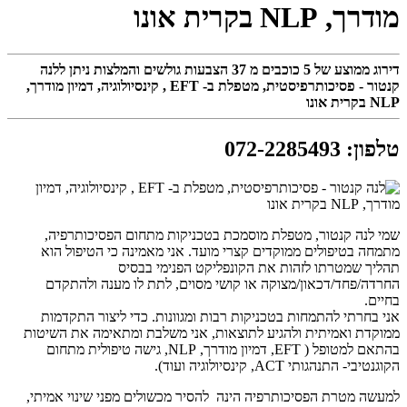
מודרך, NLP בקרית אונו
דירוג ממוצע של
5
כוכבים מ
37
הצבעות גולשים והמלצות ניתן ללנה
קנטור - פסיכותרפיסטית, מטפלת ב- EFT , קינסיולוגיה, דמיון מודרך,
NLP בקרית אונו
טלפון
:
072-2285493
שמי לנה קנטור, מטפלת מוסמכת בטכניקות מתחום הפסיכותרפיה,
מתמחה בטיפולים ממוקדים קצרי מועד. אני מאמינה כי הטיפול הוא
תהליך שמטרתו לזהות את הקונפליקט הפנימי בבסיס
החרדה/פחד/דכאון/מצוקה או קושי מסוים, לתת לו מענה ולהתקדם
בחיים.
אני בחרתי להתמחות בטכניקות רבות ומגוונות. כדי ליצור התקדמות
ממוקדת ואמיתית ולהגיע לתוצאות, אני משלבת ומתאימה את השיטות
בהתאם למטופל ( EFT, דמיון מודרך, NLP, גישה טיפולית מתחום
הקוגנטיבי- התנהגותי ACT, קינסיולוגיה ועוד).
למעשה מטרת הפסיכותרפיה הינה להסיר מכשולים מפני שינוי אמיתי,