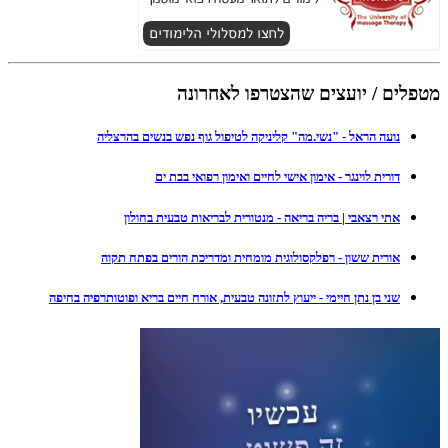
מטפלים / יועצים שהצטרפו לאחרונה
נועה הראל - "נשי.מה" קליניקה לטיפול גוף נפש בנשים בהרצליה
דורית לוינגר - אימון אישי לחיים ואימון רפואי בבת ים
אתי רצאבי | בריה בריאה - מנטורית לבריאות טבעית בחולון
אורית ששון - רפלקסולוגית מומחית ומדריכת הורים בפתח תקוה
שני בן נתן חיימי - ייעוץ לתזונה טבעית, אורח חיים בריא ופוטותרפיה בחיפה