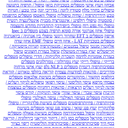
אבחון ויעוץ אישי
מטפלים בטכניקת בואן
טיפול / תרפיה בתנועה
טיפולים בחדר מלח
סטודיו ליוגה / מדריכי יוגה
בתי טבע / חנויות
טבע
הידרותרפיה / שחיה טיפולית
טיפולי וואטסו
מטפלים בהיפנוזה
/ סוגסטיה
טיפולי רולפינג / אינטגרציה מבנית
אינטליגנציה רגשית
טיפולי גוף נפש רוח
טיפולי ביופידבק
התחברות מחדש והעצמה
טיפולי איזון אנרגטי
אורה סומא תרפיה בצבע
מטפלים ב Ipec
אייפק
מטפלים ב EFT שחרור ריגשי
טיפולי ביו אנרגיה / ביואנרגיה
מטפלים בטכניקת LAT - איזון חיים
טיפולי EMF איזון שדה
אלקטרו מגנטי
טיפול במגנטים / מגנטותרפיה
חנויות מיסטיקה /
קריסטלים
יעוץ בעזרת מטוטלת
טיפול בעזרת חוצונים
טיפול
בעזרת אומנויות לחימה
השכרת קליניקות / חדרי טיפולים
מטפלים
ברייקי / טיפולי רייקי
יעוץ נומרולוגי / נומרולוגים
מטפלים
בפסיכותרפיה דינמית
מטפלים ב NLP נלפ
יעוץ אישי מרחוק
מדריכים / סדנאות למודעות עצמית
קריאה בקלפי טארוט / קוראת
בקלפים
תקשור / מתקשרים
מטפלים בשיטת אלבאום
מטפלים
בצמחי מרפא
עיסוי הוליסטי / עיסוי רפואי
טיפולים לניקוי רעלים /
סדנה לניקוי רעלים
הרצאות / סדנאות רוחניות
מטפלים בעוצמת
הרכות
עיסוי שבדי / עיסוי שוודי
עיסוי תינוקות / קורס עיסוי
תינוקות
מטפלים בעיסוי תאילנדי / עיסוי תאילנדי
טיפולי
פיזיותרפיה / פיזיותרפיסטים
מטפלים בשיטת פלדנקרייז / טיפולי
פלדנקרייז
יעוץ פנג שואי / עיצוב פנג שואי
מטפלים בשיטת
קינסיולוגיה
טיפול בפסיכודרמה
מטפלים בשיטת פאולה
מטפלים
בקרניו סקראל
מטפלים בסו ג'וק / דיקור קוריאני
כירולוגיה / קריאה
בכף היד
פסיכותרפיסטים / פסיכותרפיה הוליסטית
ריפוי בציור