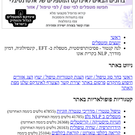
ראשי
יועצים ומטפלים
לנה קנטור - פסיכותרפיסטית, מטפלת ב- EFT , קינסיולוגיה, דמיון
מודרך, NLP בקרית אונו
ניווט באתר
ראשי
בחר סוג טיפול / יועץ
הצגת קטגוריות טיפול / יעוץ
הצג אזורים
חיפוש מתקדם
פרסום באתר
יצירת קשר
הצטרף לאינדקס שלנו
מפת
האתר
קטגוריות פופולאריות באתר
טיפול טנטרי / מדריכי טנטרה וזוגיות
(47855 גולשים ביממה האחרונה)
מטפלים ב NLP נלפ
(41705 גולשים ביממה האחרונה)
חנויות מיסטיקה / קריסטלים
(26368 גולשים ביממה האחרונה)
הידרותרפיה / שחיה טיפולית
(26163 גולשים ביממה האחרונה)
קריאה בקלפי טארוט / קוראת בקלפים
(25104 גולשים ביממה