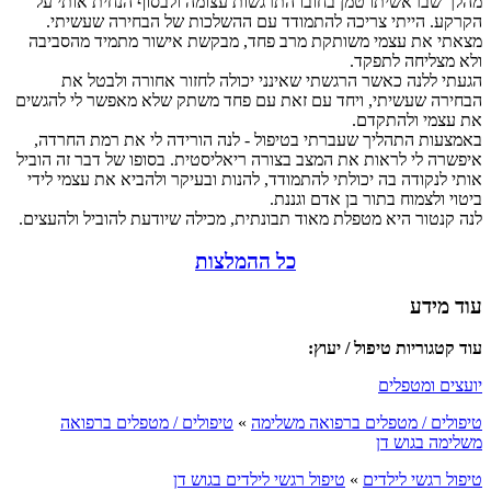
מהלך שבראשיתו טמן בחובו התרגשות עצומה ולבסוף הנחית אותי על
הקרקע. הייתי צריכה להתמודד עם ההשלכות של הבחירה שעשיתי.
מצאתי את עצמי משותקת מרב פחד, מבקשת אישור מתמיד מהסביבה
ולא מצליחה לתפקד.
הגעתי ללנה כאשר הרגשתי שאינני יכולה לחזור אחורה ולבטל את
הבחירה שעשיתי, ויחד עם זאת עם פחד משתק שלא מאפשר לי להגשים
את עצמי ולהתקדם.
באמצעות התהליך שעברתי בטיפול - לנה הורידה לי את רמת החרדה,
איפשרה לי לראות את המצב בצורה ריאליסטית. בסופו של דבר זה הוביל
אותי לנקודה בה יכולתי להתמודד, להנות ובעיקר ולהביא את עצמי לידי
ביטוי ולצמוח בתור בן אדם וגננת.
לנה קנטור היא מטפלת מאוד תבונתית, מכילה שיודעת להוביל ולהעצים.
כל ההמלצות
עוד מידע
עוד קטגוריות טיפול / יעוץ:
יועצים ומטפלים
טיפולים / מטפלים ברפואה משלימה
»
טיפולים / מטפלים ברפואה
משלימה בגוש דן
טיפול רגשי לילדים
»
טיפול רגשי לילדים בגוש דן