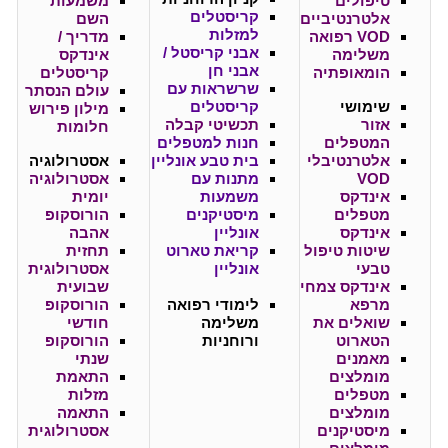
טיפולים
משמעות
קריסטלים
אלטרנטיביים
השם
למזלות
VOD רפואה
מדריך /
אבני קריסטל /
משלימה
אינדקס
אבני חן
הומאופתיה
קריסטלים
שרשראות עם
עולם הנסתר
שימושי
קריסטלים
מילון פירוש
אזור
תכשיטי קבלה
חלומות
המטפלים
חנות למטפלים
אלטרנטיבלי
בית טבע אונליין
אסטרולוגיה
VOD
מתנות עם
אסטרולוגיה
אינדקס
משמעות
יומית
מטפלים
מיסטיקנים
הורוסקופ
אינדקס
אונליין
אהבה
שיטות טיפול
קריאת טארוט
תחזית
טבעי
אונליין
אסטרולוגית
אינדקס צמחי
שבועית
מרפא
לימודי רפואה
הורוסקופ
שואלים את
משלימה
חודשי
הטארוט
ורוחניות
הורוסקופ
מאמנים
שנתי
מומלצים
התאמת
מטפלים
מזלות
מומלצים
התאמה
מיסטיקנים
אסטרולוגית