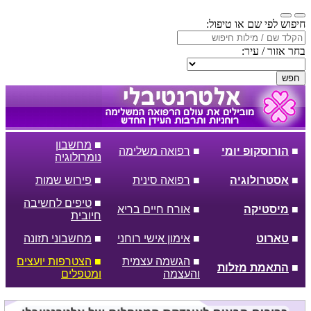
חיפוש לפי שם או טיפול:
בחר אזור / עיר:
חפש
■
מחשבון
■
הורוסקופ יומי
■
רפואה משלימה
נומרולוגיה
■
אסטרולוגיה
■
רפואה סינית
■
פירוש שמות
■
טיפים לחשיבה
■
מיסטיקה
■
אורח חיים בריא
חיובית
■
טארוט
■
אימון אישי רוחני
■
מחשבוני תזונה
■
הגשמה עצמית
■
הצטרפות יועצים
■
התאמת מזלות
והעצמה
ומטפלים