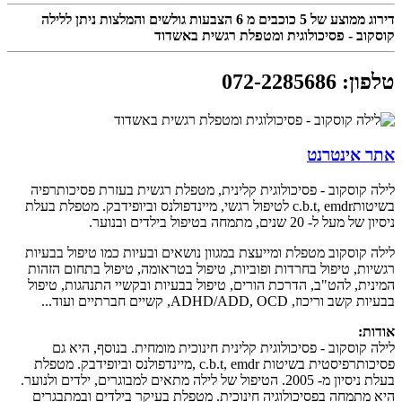
דירוג ממוצע של
5
כוכבים מ
6
הצבעות גולשים והמלצות ניתן ללילה
קוסקוב - פסיכולוגית ומטפלת רגשית באשדוד
טלפון
:
072-2285686
אתר אינטרנט
לילה קוסקוב - פסיכולוגית קלינית, מטפלת רגשית בעזרת פסיכותרפיה
בשיטותc.b.t, emdr לטיפול רגשי, מיינדפולנס וביופידבק. מטפלת בעלת
ניסיון של מעל ל- 20 שנים, מתמחה בטיפול בילדים ובנוער.
לילה קוסקוב מטפלת ומייעצת במגוון נושאים ובעיות כמו טיפול בבעיות
רגשיות, טיפול בחרדות ופוביות, טיפול בטראומה, טיפול בתחום הזהות
המינית, להט"ב, הדרכת הורים, טיפול בבעיות ובקשיי התנהגות, טיפול
בבעיות קשב וריכוז, ADHD/ADD, OCD, קשיים חברתיים ועוד...
אודות:
לילה קוסקוב - פסיכולוגית קלינית חינוכית מומחית. בנוסף, היא גם
פסיכותרפיסטית בשיטות c.b.t, emdr ,מיינדפולנס וביופידבק. מטפלת
בעלת ניסיון מ- 2005. הטיפול של לילה מתאים למבוגרים, ילדים ולנוער.
היא מתמחה בפסיכולוגיה חינוכית. מטפלת בעיקר בילדים ובמתבגרים