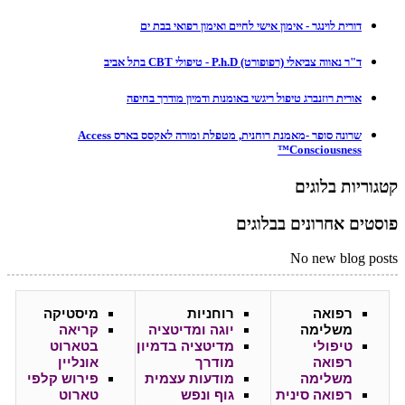
דורית לוינגר - אימון אישי לחיים ואימון רפואי בבת ים
ד"ר נאווה צביאלי (רפופורט) P.h.D - טיפולי CBT בתל אביב
אורית רוזנברג טיפול ריגשי באומנות ודמיון מודרך בחיפה
שרונה סופר -מאמנת רוחנית, מטפלת ומורה לאקסס בארס Access
Consciousness™
קטגוריות בלוגים
פוסטים אחרונים בבלוגים
No new blog posts
רפואה
רוחניות
מיסטיקה
משלימה
יוגה ומדיטציה
קריאה
טיפולי
מדיטציה בדמיון
בטארוט
רפואה
מודרך
אונליין
משלימה
מודעות עצמית
פירוש קלפי
רפואה סינית
גוף ונפש
טארוט