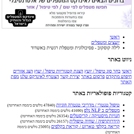
ראשי
יועצים ומטפלים
לילה קוסקוב - פסיכולוגית ומטפלת רגשית באשדוד
ניווט באתר
ראשי
בחר סוג טיפול / יועץ
הצגת קטגוריות טיפול / יעוץ
הצג אזורים
חיפוש מתקדם
פרסום באתר
יצירת קשר
הצטרף לאינדקס שלנו
מפת
האתר
קטגוריות פופולאריות באתר
טיפול טנטרי / מדריכי טנטרה וזוגיות
(47840 גולשים ביממה האחרונה)
מטפלים ב NLP נלפ
(41690 גולשים ביממה האחרונה)
חנויות מיסטיקה / קריסטלים
(26354 גולשים ביממה האחרונה)
הידרותרפיה / שחיה טיפולית
(26157 גולשים ביממה האחרונה)
קריאה בקלפי טארוט / קוראת בקלפים
(25095 גולשים ביממה
האחרונה)