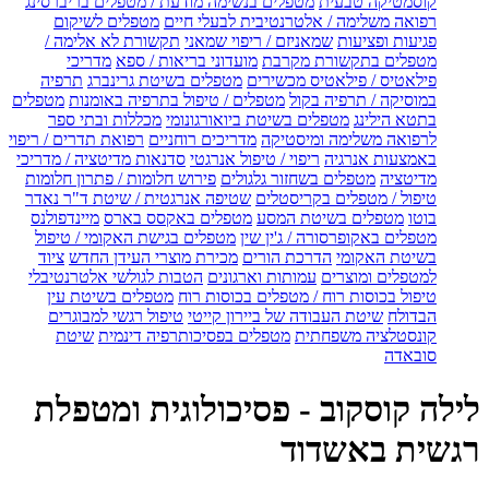
קוסמטיקה טבעית
מטפלים בנשימה מודעת / מטפלים בריברסינג
רפואה משלימה / אלטרנטיבית לבעלי חיים
מטפלים לשיקום
פגיעות ופציעות
שמאניזם / ריפוי שמאני
תקשורת לא אלימה /
מטפלים בתקשורת מקרבת
מועדוני בריאות / ספא
מדריכי
פילאטיס / פילאטיס מכשירים
מטפלים בשיטת גרינברג
תרפיה
במוסיקה / תרפיה בקול
מטפלים / טיפול בתרפיה באומנות
מטפלים
בתטא הילינג
מטפלים בשיטת ביואורגונומי
מכללות ובתי ספר
לרפואה משלימה ומיסטיקה
מדריכים רוחניים
רפואת תדרים / ריפוי
באמצעות אנרגיה
ריפוי / טיפול אנרגטי
סדנאות מדיטציה / מדריכי
מדיטציה
מטפלים בשחזור גלגולים
פירוש חלומות / פתרון חלומות
טיפול / מטפלים בקריסטלים
שטיפה אנרגטית / שיטת ד"ר נאדר
בוטו
מטפלים בשיטת המסע
מטפלים באקסס בארס
מיינדפולנס
מטפלים באקופרסורה / ג'ין שין
מטפלים בגישת האקומי / טיפול
בשיטת האקומי
הדרכת הורים
מכירת מוצרי העידן החדש
ציוד
למטפלים ומוצרים
עמותות וארגונים
הטבות לגולשי אלטרנטיבלי
טיפול בכוסות רוח / מטפלים בכוסות רוח
מטפלים בשיטת עין
הבדולח
שיטת העבודה של ביירון קייטי
טיפול רגשי למבוגרים
קונסטלציה משפחתית
מטפלים בפסיכותרפיה דינמית
שיטת
סובאדה
לילה קוסקוב - פסיכולוגית ומטפלת
רגשית באשדוד