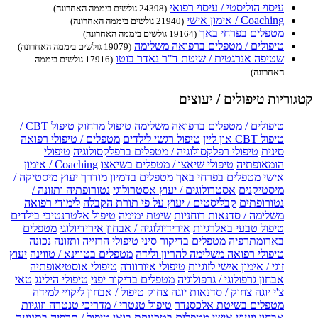
עיסוי הוליסטי / עיסוי רפואי
(24398 גולשים ביממה האחרונה)
Coaching / אימון אישי
(21940 גולשים ביממה האחרונה)
מטפלים בפרחי באך
(19164 גולשים ביממה האחרונה)
טיפולים / מטפלים ברפואה משלימה
(19079 גולשים ביממה האחרונה)
שטיפה אנרגטית / שיטת ד"ר נאדר בוטו
(17916 גולשים ביממה
האחרונה)
קטגוריות טיפולים / יעוצים
טיפולים / מטפלים ברפואה משלימה
טיפול מרחוק
טיפול CBT /
טיפול CBT און ליין
טיפול רגשי לילדים
מטפלים / טיפולי רפואה
סינית
טיפולי רפלקסולוגיה / מטפלים ברפלקסולוגיה
טיפולי
הומאופתיה
טיפולי שיאצו / מטפלים בשיאצו
Coaching / אימון
אישי
מטפלים בפרחי באך
מטפלים בדמיון מודרך
יעוץ מיסטיקה /
מיסטיקנים
אסטרולוגים / יעוץ אסטרולוגי
נטורופתיה ותזונה /
נטורופתים
קבליסטים / יעוץ על פי תורת הקבלה
לימודי רפואה
משלימה / סדנאות רוחניות
שיטת ימימה
טיפול אלטרנטיבי בילדים
טיפול טבעי באלרגיות
אירידיולוגיה / אבחון אירידיולוגי
מטפלים
בארומתרפיה
מטפלים בדיקור סיני
טיפולי הרזייה ותזונה נכונה
טיפולי רפואה משלימה להריון ולידה
מטפלים בטווינא / טווינה
יעוץ
זוגי / אימון אישי לזוגיות
טיפולי איורוודה
טיפולי אוסטיאופתיה
אבחון גרפולוגי / גרפולוגיה
מטפלים בדיקור יפני
טיפולי הילינג
טאי
צ'י
יוגה צחוק / סדנאות יוגה צחוק
טיפול / אבחון ליקויי למידה
מטפלים בשיטת אלכסנדר
טיפול טנטרי / מדריכי טנטרה וזוגיות
אבחון ויעוץ אישי
מטפלים בטכניקת בואן
טיפול / תרפיה בתנועה