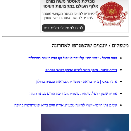
מטפלים / יועצים שהצטרפו לאחרונה
נועה הראל - "נשי.מה" קליניקה לטיפול גוף נפש בנשים בהרצליה
דורית לוינגר - אימון אישי לחיים ואימון רפואי בבת ים
אתי רצאבי | בריה בריאה - מנטורית לבריאות טבעית בחולון
אורית ששון - רפלקסולוגית מומחית ומדריכת הורים בפתח תקוה
שני בן נתן חיימי - ייעוץ לתזונה טבעית, אורח חיים בריא ופוטותרפיה בחיפה