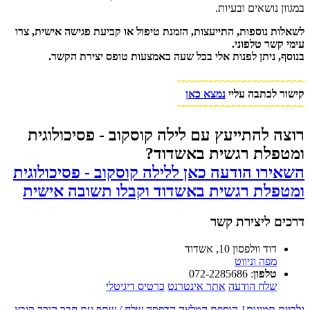
במגוון נושאים ובעיות.
לשאלות נוספות, התייעצות, הזמנת טיפול או קביעת פגישה אישית, צרו
עימי קשר טלפוני.
בנוסף, ניתן לפנות אלי בכל שעה באמצעות טופס יצירת הקשר.
~~~~~~~~~~~~~~~~~~~~~~~
קישור לכתבה עליי
נמצא כאן
~~~~~~~~~~~~~~~~~~~~~~~​
רוצה להתייעץ עם לילה קוסקוב - פסיכולוגית
ומטפלת רגשית באשדוד?
השאירו הודעה כאן ללילה קוסקוב - פסיכולוגית
ומטפלת רגשית באשדוד וקבלו תשובה אישית
דרכים ליצירת קשר
דוד וולפסון 10, אשדוד
מפה וניווט
טלפון
:
072-2285686
שלח הודעה
אתר אינטרנט
כרטיס דיגיטלי
גלריית תמונות
1
הוספת המלצה
הדפסה
שלח / שתף עם חבר
הורד קובץ