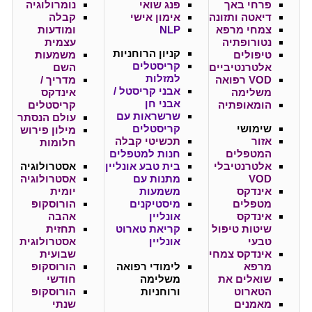
פרחי באך
פנג שואי
נומרולוגיה
דיאטה ותזונה
אימון אישי
קבלה
צמחי מרפא
NLP
ומודעות
נטורופתיה
עצמית
קניון
הרוחניות
טיפולים
משמעות
קריסטלים
אלטרנטיביים
השם
למזלות
VOD רפואה
מדריך /
אבני קריסטל /
משלימה
אינדקס
אבני חן
הומאופתיה
קריסטלים
שרשראות עם
עולם הנסתר
שימושי
קריסטלים
מילון פירוש
אזור
תכשיטי קבלה
חלומות
המטפלים
חנות למטפלים
אלטרנטיבלי
בית טבע אונליין
אסטרולוגיה
VOD
מתנות עם
אסטרולוגיה
אינדקס
משמעות
יומית
מטפלים
מיסטיקנים
הורוסקופ
אינדקס
אונליין
אהבה
שיטות טיפול
קריאת טארוט
תחזית
טבעי
אונליין
אסטרולוגית
אינדקס צמחי
שבועית
מרפא
לימודי רפואה
הורוסקופ
שואלים את
משלימה
חודשי
הטארוט
ורוחניות
הורוסקופ
מאמנים
שנתי