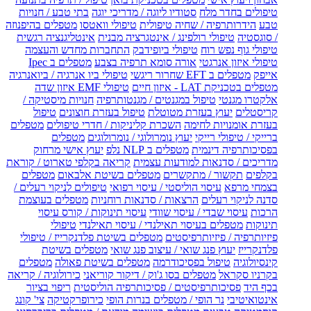
טיפולים בחדר מלח
סטודיו ליוגה / מדריכי יוגה
בתי טבע / חנויות
טבע
הידרותרפיה / שחיה טיפולית
טיפולי וואטסו
מטפלים בהיפנוזה
/ סוגסטיה
טיפולי רולפינג / אינטגרציה מבנית
אינטליגנציה רגשית
טיפולי גוף נפש רוח
טיפולי ביופידבק
התחברות מחדש והעצמה
טיפולי איזון אנרגטי
אורה סומא תרפיה בצבע
מטפלים ב Ipec
אייפק
מטפלים ב EFT שחרור ריגשי
טיפולי ביו אנרגיה / ביואנרגיה
מטפלים בטכניקת LAT - איזון חיים
טיפולי EMF איזון שדה
אלקטרו מגנטי
טיפול במגנטים / מגנטותרפיה
חנויות מיסטיקה /
קריסטלים
יעוץ בעזרת מטוטלת
טיפול בעזרת חוצונים
טיפול
בעזרת אומנויות לחימה
השכרת קליניקות / חדרי טיפולים
מטפלים
ברייקי / טיפולי רייקי
יעוץ נומרולוגי / נומרולוגים
מטפלים
בפסיכותרפיה דינמית
מטפלים ב NLP נלפ
יעוץ אישי מרחוק
מדריכים / סדנאות למודעות עצמית
קריאה בקלפי טארוט / קוראת
בקלפים
תקשור / מתקשרים
מטפלים בשיטת אלבאום
מטפלים
בצמחי מרפא
עיסוי הוליסטי / עיסוי רפואי
טיפולים לניקוי רעלים /
סדנה לניקוי רעלים
הרצאות / סדנאות רוחניות
מטפלים בעוצמת
הרכות
עיסוי שבדי / עיסוי שוודי
עיסוי תינוקות / קורס עיסוי
תינוקות
מטפלים בעיסוי תאילנדי / עיסוי תאילנדי
טיפולי
פיזיותרפיה / פיזיותרפיסטים
מטפלים בשיטת פלדנקרייז / טיפולי
פלדנקרייז
יעוץ פנג שואי / עיצוב פנג שואי
מטפלים בשיטת
קינסיולוגיה
טיפול בפסיכודרמה
מטפלים בשיטת פאולה
מטפלים
בקרניו סקראל
מטפלים בסו ג'וק / דיקור קוריאני
כירולוגיה / קריאה
בכף היד
פסיכותרפיסטים / פסיכותרפיה הוליסטית
ריפוי בציור
אינטואיטיבי
נר הופי / מטפלים בנרות הופי
כירופרקטיקה
צי' קונג