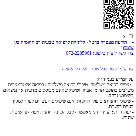
X
הודעה מעפרה ברטל - קליניקה לרפואה טבעית רב תחומית בגן
שומרון
צרו קשר ליעוץ טלפוני:
072-2285961
צור עימי קשר בכל שעה | שלח לי שאלה
על המידע בעמוד זה:
- טיפולי רפואה משלימה: טיפולי רפואה משלימה / רפואה אלטרנטיבית
משלבים בתוכם תחומי אבחון וטיפול שאינם מבוססים מדעית אך נמצאים
בשימוש נרחב.
- טיפולי רוחניות: טיפולי רוחניות הינם טיפולים העשויים לעזור למגוון
בעיות רגשיות.
- יעוץ רוחני: יעוץ רוחני מאפשר לקבל הכוונה רוחנית ויעוץ לפי שיטות
שונות.