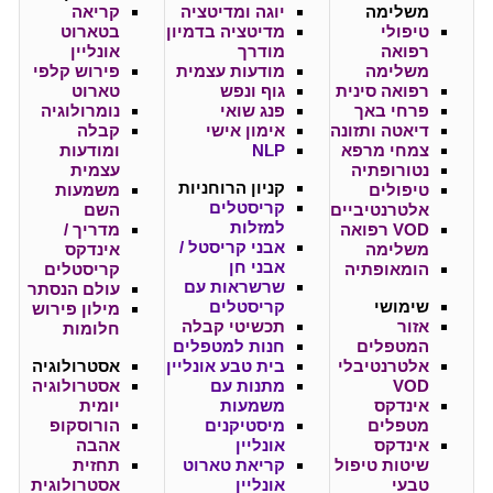
משלימה
יוגה ומדיטציה
קריאה
טיפולי
מדיטציה בדמיון
בטארוט
רפואה
מודרך
אונליין
משלימה
מודעות עצמית
פירוש קלפי
רפואה סינית
גוף ונפש
טארוט
פרחי באך
פנג שואי
נומרולוגיה
דיאטה ותזונה
אימון אישי
קבלה
צמחי מרפא
NLP
ומודעות
נטורופתיה
עצמית
קניון
הרוחניות
טיפולים
משמעות
קריסטלים
אלטרנטיביים
השם
למזלות
VOD רפואה
מדריך /
אבני קריסטל /
משלימה
אינדקס
אבני חן
הומאופתיה
קריסטלים
שרשראות עם
עולם הנסתר
שימושי
קריסטלים
מילון פירוש
אזור
תכשיטי קבלה
חלומות
המטפלים
חנות למטפלים
אלטרנטיבלי
בית טבע אונליין
אסטרולוגיה
VOD
מתנות עם
אסטרולוגיה
אינדקס
משמעות
יומית
מטפלים
מיסטיקנים
הורוסקופ
אינדקס
אונליין
אהבה
שיטות טיפול
קריאת טארוט
תחזית
טבעי
אונליין
אסטרולוגית