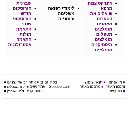
אינדקס צמחי
שבועית
מרפא
לימודי רפואה
הורוסקופ
שואלים את
משלימה
חודשי
הטארוט
ורוחניות
הורוסקופ
מאמנים
שנתי
מומלצים
התאמת
מטפלים
מזלות
מומלצים
התאמה
מיסטיקנים
אסטרולוגית
מומלצים
מי אנחנו
תנאי שימוש
בקרו גם ב:
אתר
רפואת שיניים
■
■
■
■
ותקנון האתר
פרסמו באתר
Goodee.co.il
- אתר
נשים
■
■
אתר מטפלים
■
צור קשר
חנות קריסטלים אונליין
■
■