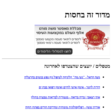
מדור זה בחסות
מטפלים / יועצים שהצטרפו לאחרונה
נועה הראל - "נשי.מה" קליניקה לטיפול גוף נפש בנשים בהרצליה
דורית לוינגר - אימון אישי לחיים ואימון רפואי בבת ים
אתי רצאבי | בריה בריאה - מנטורית לבריאות טבעית בחולון
אורית ששון - רפלקסולוגית מומחית ומדריכת הורים בפתח תקוה