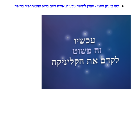
שני בן נתן חיימי - ייעוץ לתזונה טבעית, אורח חיים בריא ופוטותרפיה בחיפה