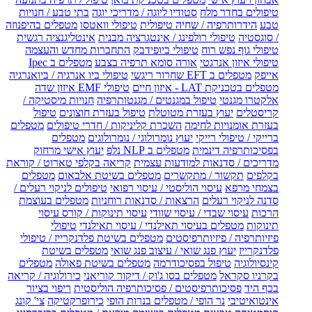
טיפולים בחדר מלח
סטודיו ליוגה / מדריכי יוגה
בתי טבע / חנויות
טבע
הידרותרפיה / שחיה טיפולית
טיפולי וואטסו
מטפלים בהיפנוזה
/ סוגסטיה
טיפולי רולפינג / אינטגרציה מבנית
אינטליגנציה רגשית
טיפולי גוף נפש רוח
טיפולי ביופידבק
התחברות מחדש והעצמה
טיפולי איזון אנרגטי
אורה סומא תרפיה בצבע
מטפלים ב Ipec
אייפק
מטפלים ב EFT שחרור ריגשי
טיפולי ביו אנרגיה / ביואנרגיה
מטפלים בטכניקת LAT - איזון חיים
טיפולי EMF איזון שדה
אלקטרו מגנטי
טיפול במגנטים / מגנטותרפיה
חנויות מיסטיקה /
קריסטלים
יעוץ בעזרת מטוטלת
טיפול בעזרת חוצונים
טיפול
בעזרת אומנויות לחימה
השכרת קליניקות / חדרי טיפולים
מטפלים
ברייקי / טיפולי רייקי
יעוץ נומרולוגי / נומרולוגים
מטפלים
בפסיכותרפיה דינמית
מטפלים ב NLP נלפ
יעוץ אישי מרחוק
מדריכים / סדנאות למודעות עצמית
קריאה בקלפי טארוט / קוראת
בקלפים
תקשור / מתקשרים
מטפלים בשיטת אלבאום
מטפלים
בצמחי מרפא
עיסוי הוליסטי / עיסוי רפואי
טיפולים לניקוי רעלים /
סדנה לניקוי רעלים
הרצאות / סדנאות רוחניות
מטפלים בעוצמת
הרכות
עיסוי שבדי / עיסוי שוודי
עיסוי תינוקות / קורס עיסוי
תינוקות
מטפלים בעיסוי תאילנדי / עיסוי תאילנדי
טיפולי
פיזיותרפיה / פיזיותרפיסטים
מטפלים בשיטת פלדנקרייז / טיפולי
פלדנקרייז
יעוץ פנג שואי / עיצוב פנג שואי
מטפלים בשיטת
קינסיולוגיה
טיפול בפסיכודרמה
מטפלים בשיטת פאולה
מטפלים
בקרניו סקראל
מטפלים בסו ג'וק / דיקור קוריאני
כירולוגיה / קריאה
בכף היד
פסיכותרפיסטים / פסיכותרפיה הוליסטית
ריפוי בציור
אינטואיטיבי
נר הופי / מטפלים בנרות הופי
כירופרקטיקה
צי' קונג