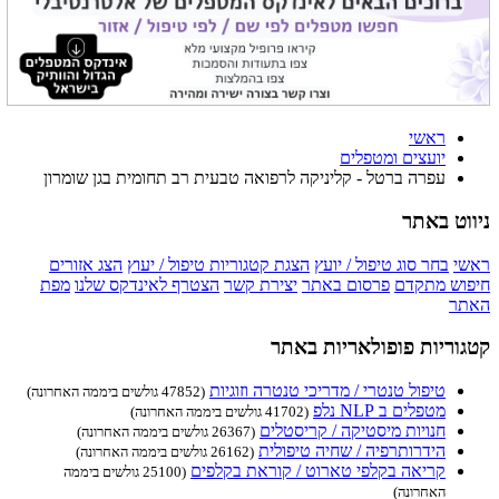
ראשי
יועצים ומטפלים
עפרה ברטל - קליניקה לרפואה טבעית רב תחומית בגן שומרון
ניווט באתר
ראשי
בחר סוג טיפול / יועץ
הצגת קטגוריות טיפול / יעוץ
הצג אזורים
חיפוש מתקדם
פרסום באתר
יצירת קשר
הצטרף לאינדקס שלנו
מפת
האתר
קטגוריות פופולאריות באתר
טיפול טנטרי / מדריכי טנטרה וזוגיות
(47852 גולשים ביממה האחרונה)
מטפלים ב NLP נלפ
(41702 גולשים ביממה האחרונה)
חנויות מיסטיקה / קריסטלים
(26367 גולשים ביממה האחרונה)
הידרותרפיה / שחיה טיפולית
(26162 גולשים ביממה האחרונה)
קריאה בקלפי טארוט / קוראת בקלפים
(25100 גולשים ביממה
האחרונה)