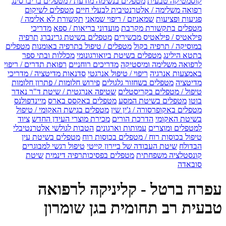
קוסמטיקה טבעית
מטפלים בנשימה מודעת / מטפלים בריברסינג
רפואה משלימה / אלטרנטיבית לבעלי חיים
מטפלים לשיקום
פגיעות ופציעות
שמאניזם / ריפוי שמאני
תקשורת לא אלימה /
מטפלים בתקשורת מקרבת
מועדוני בריאות / ספא
מדריכי
פילאטיס / פילאטיס מכשירים
מטפלים בשיטת גרינברג
תרפיה
במוסיקה / תרפיה בקול
מטפלים / טיפול בתרפיה באומנות
מטפלים
בתטא הילינג
מטפלים בשיטת ביואורגונומי
מכללות ובתי ספר
לרפואה משלימה ומיסטיקה
מדריכים רוחניים
רפואת תדרים / ריפוי
באמצעות אנרגיה
ריפוי / טיפול אנרגטי
סדנאות מדיטציה / מדריכי
מדיטציה
מטפלים בשחזור גלגולים
פירוש חלומות / פתרון חלומות
טיפול / מטפלים בקריסטלים
שטיפה אנרגטית / שיטת ד"ר נאדר
בוטו
מטפלים בשיטת המסע
מטפלים באקסס בארס
מיינדפולנס
מטפלים באקופרסורה / ג'ין שין
מטפלים בגישת האקומי / טיפול
בשיטת האקומי
הדרכת הורים
מכירת מוצרי העידן החדש
ציוד
למטפלים ומוצרים
עמותות וארגונים
הטבות לגולשי אלטרנטיבלי
טיפול בכוסות רוח / מטפלים בכוסות רוח
מטפלים בשיטת עין
הבדולח
שיטת העבודה של ביירון קייטי
טיפול רגשי למבוגרים
קונסטלציה משפחתית
מטפלים בפסיכותרפיה דינמית
שיטת
סובאדה
עפרה ברטל - קליניקה לרפואה
טבעית רב תחומית בגן שומרון