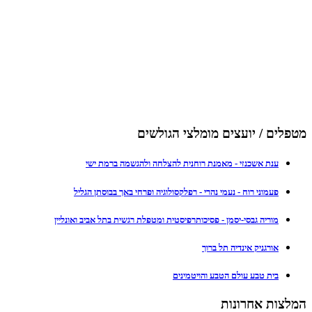
מטפלים / יועצים מומלצי הגולשים
ענת אשכנזי - מאמנת רוחנית להצלחה ולהגשמה ברמת ישי
פעמוני רוח - נעמי נהרי - רפלקסולוגיה ופרחי באך בבוסתן הגליל
מוריה גבסי-יסמן - פסיכותרפיסטית ומטפלת רגשית בתל אביב ואונליין
אורגניק אינדיה תל ברוך
בית טבע עולם הטבע והויטמינים
המלצות אחרונות