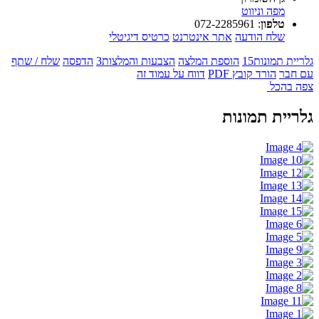
מפה וניווט
טלפון
:
072-2285961
שלח הודעה
אתר אינטרנט
כרטיס דיגיטלי
גלריית תמונות
15
הוספת המלצה
הצבעות והמלצות
3
הדפסה
שלח / שתף
עם חבר
הורד קובץ PDF
דווח על עמוד זה
צפה בהכל
גלריית תמונות