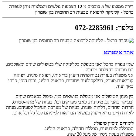
דירוג ממוצע של
5
כוכבים מ
12
הצבעות גולשים והמלצות ניתן לעפרה
ברטל - קליניקה לרפואה טבעית רב תחומית בגן שומרון
טלפון
:
072-2285961
אתר אינטרנט
שמי עפרה ברטל ואני מטפלת בקליניקה שלי בטיפולים שונים ומשולבים,
וגם מרחוק בהצלחה מרובה.
אני מטפלת בעזרת נטורופתיה וייעוץ בריאותי, רפואה סינית, רפואה
קוריאנית-סוג'וק, רפלקסולוגיה ייחודית, פראניק הילינג, נרות הופי, פרחי
באך ועוד.
בין מגוון הטיפולים אני מטפלת בנושאים כמו: טיפול בכאבים שונים
ובעיקר כאבי גב, מיגרנות, כאבי מפרקים וכו'. בעיות של מתח-סטרס,
חרדות ופחדים, דלקות שונות, בעיות של מערכת העיכול לסוגיהם. מנחה
לאורח חיים בריא וייעוץ בנושאי הבריאות למיניהם לכל גיל וכל אדם.
לימודים וניסיון טיפולי:
המכללה לטבעונות, מכללת תהילה, פראניק הילינג.
מטפלת בעלת ניסיון של מעל 20 שנה.