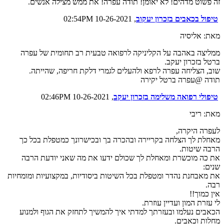
זה פשוט מדהים! לא יאומן! תודה עפרה! את ממש מצילה אנשים.
טיפול בכאבים בזכרון יעקוב
, 10-26-2021 02:54PM
מאת: אליסיה
ממליצה באהבה על הקליניקה לרפואה טבעית רב תחומית של עפרה
ברטל בזכרון יעקב.
שוב, הצליחה עפרה לרפא ולהעלים לגמרי דלקת חריפה, שהייתה.
תודה @עפרה ברטל יקירה
טיפולי רפואה משלימה בזכרון יעקב
, 10-26-2021 02:46PM
מאת: ריבי
לעפרה היקרה,
מאחלת לך הצלחה בקריירה ובהכרה בך ובכישרונך כמטפלת בכל כך
הרבה שיטות.
את כה מוכשרת ומאחלת לך שכולם ידעו את מה שאני יודעת הרבה
שנים:
את מאבחנת נהדר ומטפלת בכל השיטות ביסודיות, במקצועיות ומומחיות
רבה.
אין כמוך!!
לי עזרת המון ועדיין עוזרת.
הכאבים נעלמו ובעזרתך למדתי איך להמשיך לתחזק את הגוף ולמנוע
מחלות וכאבים.