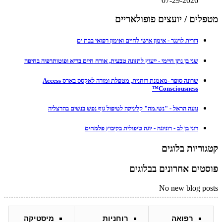
07-29-2026
מטפלים / יועצים פופולאריים
דורית לוינגר - אימון אישי לחיים ואימון רפואי בבת ים
שני בן נתן חיימי - ייעוץ לתזונה טבעית, אורח חיים בריא ופוטותרפיה בחיפה
שרונה סופר -מאמנת רוחנית, מטפלת ומורה לאקסס בארס Access
Consciousness™
נועה הראל - "נשי.מה" קליניקה לטיפול גוף נפש בנשים בהרצליה
רוני בן לב - רוניוגה - יוגה טיפולית בקיבוץ פלמחים
קטגוריות בלוגים
פוסטים אחרונים בבלוגים
No new blog posts
רפואה
רוחניות
מיסטיקה