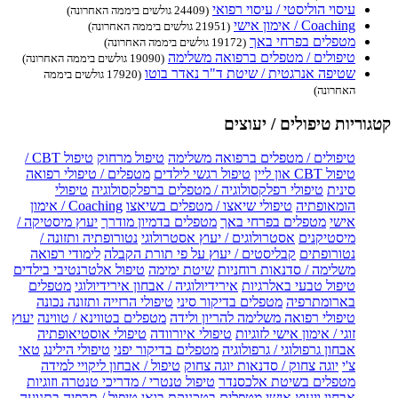
עיסוי הוליסטי / עיסוי רפואי
(24409 גולשים ביממה האחרונה)
Coaching / אימון אישי
(21951 גולשים ביממה האחרונה)
מטפלים בפרחי באך
(19172 גולשים ביממה האחרונה)
טיפולים / מטפלים ברפואה משלימה
(19090 גולשים ביממה האחרונה)
שטיפה אנרגטית / שיטת ד"ר נאדר בוטו
(17920 גולשים ביממה
האחרונה)
קטגוריות טיפולים / יעוצים
טיפולים / מטפלים ברפואה משלימה
טיפול מרחוק
טיפול CBT /
טיפול CBT און ליין
טיפול רגשי לילדים
מטפלים / טיפולי רפואה
סינית
טיפולי רפלקסולוגיה / מטפלים ברפלקסולוגיה
טיפולי
הומאופתיה
טיפולי שיאצו / מטפלים בשיאצו
Coaching / אימון
אישי
מטפלים בפרחי באך
מטפלים בדמיון מודרך
יעוץ מיסטיקה /
מיסטיקנים
אסטרולוגים / יעוץ אסטרולוגי
נטורופתיה ותזונה /
נטורופתים
קבליסטים / יעוץ על פי תורת הקבלה
לימודי רפואה
משלימה / סדנאות רוחניות
שיטת ימימה
טיפול אלטרנטיבי בילדים
טיפול טבעי באלרגיות
אירידיולוגיה / אבחון אירידיולוגי
מטפלים
בארומתרפיה
מטפלים בדיקור סיני
טיפולי הרזייה ותזונה נכונה
טיפולי רפואה משלימה להריון ולידה
מטפלים בטווינא / טווינה
יעוץ
זוגי / אימון אישי לזוגיות
טיפולי איורוודה
טיפולי אוסטיאופתיה
אבחון גרפולוגי / גרפולוגיה
מטפלים בדיקור יפני
טיפולי הילינג
טאי
צ'י
יוגה צחוק / סדנאות יוגה צחוק
טיפול / אבחון ליקויי למידה
מטפלים בשיטת אלכסנדר
טיפול טנטרי / מדריכי טנטרה וזוגיות
אבחון ויעוץ אישי
מטפלים בטכניקת בואן
טיפול / תרפיה בתנועה