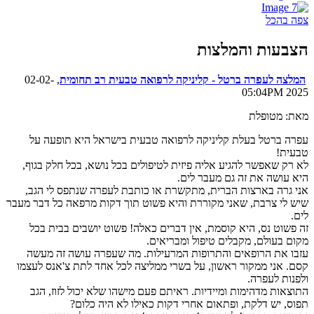
צפה בהכל
הצבעות והמלצות
המלצה לעפרה ברטל - קליניקה לרפואה טבעית רב תחומית
, 02-02-
2025 05:04PM
מאת: מטופלת
עפרה ברטל בעלת קליניקה לרפואה טבעית בישראל היא תופעה על
טבעית!
לא רק שאפשר להגיע אליה פיזית לטיפולים בכל נושא, בכל חלק בגוף,
היא עושה את זה גם מעבר לים.
אני גרה בארצות הברית, מתקשרת או כותבת לעפרה שנתפס לי הגב,
שיש לי צרבת, שאני מקוררת והיא פשוט תוך דקות מרפאה כל דבר מעבר
לים.
זה פשוט נס, היא קוסמת, אין דברים כאלה! פשוט יושבים בבית בכל
מקום בעולם, מקבלים טיפול ומבריאים.
עזבו את הרופאים והתרופות המרעילות. מה שעפרה עושה זה מעשה
קסם. אני ממקור ראשון, על בשרי ממליצה לכל אחד לתת צ'אנס לעצמו
ולפנות לעפרה.
התוצאות מדהימות ומיידיות. ראיתם פעם מישהו שלא יכול לזוז, הגב
תפוס, יש דלקת, ופתאום אחרי דקות כאילו לא היה כלום?