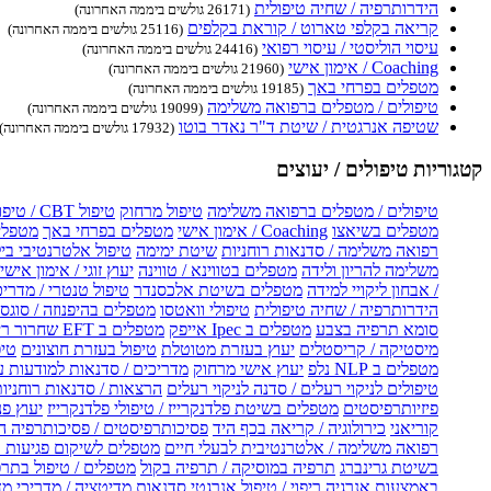
הידרותרפיה / שחיה טיפולית
(26171 גולשים ביממה האחרונה)
קריאה בקלפי טארוט / קוראת בקלפים
(25116 גולשים ביממה האחרונה)
עיסוי הוליסטי / עיסוי רפואי
(24416 גולשים ביממה האחרונה)
Coaching / אימון אישי
(21960 גולשים ביממה האחרונה)
מטפלים בפרחי באך
(19185 גולשים ביממה האחרונה)
טיפולים / מטפלים ברפואה משלימה
(19099 גולשים ביממה האחרונה)
שטיפה אנרגטית / שיטת ד"ר נאדר בוטו
(17932 גולשים ביממה האחרונה)
קטגוריות טיפולים / יעוצים
טיפולים / מטפלים ברפואה משלימה
טיפול מרחוק
טיפול CBT / טיפול CBT און ליין
מטפלים בשיאצו
Coaching / אימון אישי
מטפלים בפרחי באך
מטפלים
רפואה משלימה / סדנאות רוחניות
שיטת ימימה
טיפול אלטרנטיבי בי
משלימה להריון ולידה
מטפלים בטווינא / טווינה
יעוץ זוגי / אימון אישי 
/ אבחון ליקויי למידה
מטפלים בשיטת אלכסנדר
טיפול טנטרי / מדריכ
הידרותרפיה / שחיה טיפולית
טיפולי וואטסו
מטפלים בהיפנוזה / סוגס
סומא תרפיה בצבע
מטפלים ב Ipec אייפק
מטפלים ב EFT שחרור ריגשי
מיסטיקה / קריסטלים
יעוץ בעזרת מטוטלת
טיפול בעזרת חוצונים
טיפ
מטפלים ב NLP נלפ
יעוץ אישי מרחוק
מדריכים / סדנאות למודעות 
טיפולים לניקוי רעלים / סדנה לניקוי רעלים
הרצאות / סדנאות רוחניו
פיזיותרפיסטים
מטפלים בשיטת פלדנקרייז / טיפולי פלדנקרייז
יעוץ פנ
קוריאני
כירולוגיה / קריאה בכף היד
פסיכותרפיסטים / פסיכותרפיה ה
רפואה משלימה / אלטרנטיבית לבעלי חיים
מטפלים לשיקום פגיעות ו
בשיטת גרינברג
תרפיה במוסיקה / תרפיה בקול
מטפלים / טיפול בתרפ
באמצעות אנרגיה
ריפוי / טיפול אנרגטי
סדנאות מדיטציה / מדריכי מ