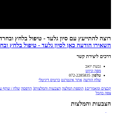
רוצה להתייעץ עם סיון גלעד - טיפול בלחץ ובחרד
השאירו הודעה כאן לסיון גלעד - טיפול בלחץ ובח
דרכים ליצירת קשר
גבעת יואב
מפה וניווט
טלפון
:
072-2285835
שלח הודעה
אתר אינטרנט
כרטיס דיגיטלי
קבצים ומאמרים
1
הוספת המלצה
הצבעות והמלצות
3
הדפסה
שלח / שתף ע
צפה בהכל
הצבעות והמלצות