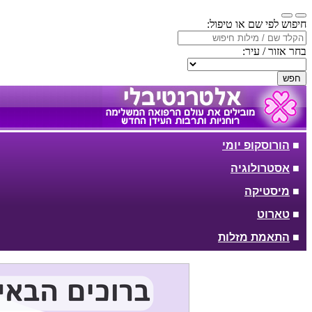
חיפוש לפי שם או טיפול:
בחר אזור / עיר:
חפש
■
הורוסקופ יומי
■
אסטרולוגיה
■
מיסטיקה
■
טארוט
■
התאמת מזלות