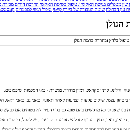
 שין
מטפלים בגישת האקומי / טיפול בשיטת האקומי
הדרכת הורים
מכירת מ
 עין הבדולח
שיטת העבודה של ביירון קייטי
טיפול רגשי למבוגרים
קונסטלצ
 הגולן
 טיפול בלחץ ובחרדה ברמת הגולן
 הילינג, קרניו סקראל, דמיון מודרך, מגשרת - באי הסכמות וסיכסוכים.
ר ביטחון עצמי, שיקום פגיעות ופציעות לאחר תאונה, כאבי גב, כאבי ראש, 
ת בנו שאנחנו לא מרגישים בהם טוב- גם בגוף הפיזי, לא בטוחים אם לבקש סו
יכאון, כאב, לחץ... עדיף לא להישאר עם זה בפנים, יש לטפל, כי הרי באמת
 נפש העוזרות להתפתחות וקידום המצב הכלכלי, הנפשי והגופני של מטופלי.