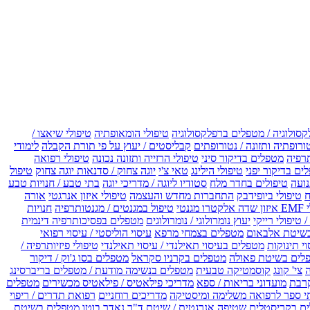
קסולוגיה / מטפלים ברפלקסולוגיה
טיפולי הומאופתיה
טיפולי שיאצו /
ורופתיה ותזונה / נטורופתים
קבליסטים / יעוץ על פי תורת הקבלה
לימודי
רפיה
מטפלים בדיקור סיני
טיפולי הרזייה ותזונה נכונה
טיפולי רפואה
ים בדיקור יפני
טיפולי הילינג
טאי צ'י
יוגה צחוק / סדנאות יוגה צחוק
טיפול
נועה
טיפולים בחדר מלח
סטודיו ליוגה / מדריכי יוגה
בתי טבע / חנויות טבע
ח
טיפולי ביופידבק
התחברות מחדש והעצמה
טיפולי איזון אנרגטי
אורה
ו מגנטי
טיפול במגנטים / מגנטותרפיה
חנויות
 טיפולי רייקי
יעוץ נומרולוגי / נומרולוגים
מטפלים בפסיכותרפיה דינמית
שיטת אלבאום
מטפלים בצמחי מרפא
עיסוי הוליסטי / עיסוי רפואי
וי תינוקות
מטפלים בעיסוי תאילנדי / עיסוי תאילנדי
טיפולי פיזיותרפיה /
לים בשיטת פאולה
מטפלים בקרניו סקראל
מטפלים בסו ג'וק / דיקור
צי' קונג
קוסמטיקה טבעית
מטפלים בנשימה מודעת / מטפלים בריברסינג
רבת
מועדוני בריאות / ספא
מדריכי פילאטיס / פילאטיס מכשירים
מטפלים
י ספר לרפואה משלימה ומיסטיקה
מדריכים רוחניים
רפואת תדרים / ריפוי
ים בקריסטלים
שטיפה אנרגטית / שיטת ד"ר נאדר בוטו
מטפלים בשיטת