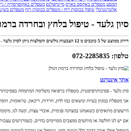
המסע
מטפלים באקסס בארס
מיינדפולנס
מטפלים באקופרסורה / ג'ין
אלטרנטיבלי
טיפול בכוסות רוח / מטפלים בכוסות רוח
מטפלים בשיטת
סיון גלעד - טיפול בלחץ ובחרדה ברמת
דירוג ממוצע של
5
כוכבים מ
12
הצבעות גולשים והמלצות ניתן לסיון גלעד -
טלפון
:
072-2285835
אתר אינטרנט
סיון גלעד - פסיכותרפיסטית, מטפלת ברפואה משלימה המתמחה בפסיכותרפיה,
אני מטפלת במגוון בעיות ונושאים כמו לחץ, חרדות, דיכאון, טראומות, חוס
הייעוצים מתאימים כשאנחנו במצוקה פנימית, אובדי עצות, קשה לנו, מקומו
אם יש לנו חולשה או מותשים ממצבים מסויימים בחיים, כשמרגישים עצבות, ד
הטיפול אצלי אורך בדרך כלל כשעה וחצי. בטיפול אני עורכת לעיתים שיחות