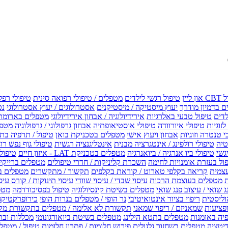
טיפול רגשי לילדים
מטפלים / טיפולי רפואה סינית
טיפולי רפל
 בדמיון מודרך
יעוץ מיסטיקה / מיסטיקנים
אסטרולוגים / יעוץ אסטרולוגי
נט
לדים
טיפול טבעי באלרגיות
אירידיולוגיה / אבחון אירידיולוגי
מטפלים בארומת
לזוגיות
טיפולי איורוודה
טיפולי אוסטיאופתיה
אבחון גרפולוגי / גרפולוגיה
מטפל
י טנטרה וזוגיות
אבחון ויעוץ אישי
מטפלים בטכניקת בואן
טיפול / תרפיה בת
טיה
טיפולי רולפינג / אינטגרציה מבנית
אינטליגנציה רגשית
טיפולי גוף נפש רו
טיפולי ביו אנרגיה / ביואנרגיה
מטפלים בטכניקת LAT - איזון חיים
טיפולי EMF איזון שדה אלקטר
ול בעזרת אומנויות לחימה
השכרת קליניקות / חדרי טיפולים
מטפלים ברייקי /
עצמית
קריאה בקלפי טארוט / קוראת בקלפים
תקשור / מתקשרים
מטפלים ב
ת
מטפלים בעוצמת הרכות
עיסוי שבדי / עיסוי שוודי
עיסוי תינוקות / קורס עיס
ג שואי / עיצוב פנג שואי
מטפלים בשיטת קינסיולוגיה
טיפול בפסיכודרמה
מטפ
וליסטית
ריפוי בציור אינטואיטיבי
נר הופי / מטפלים בנרות הופי
כירופרקטיקה
פציעות
שמאניזם / ריפוי שמאני
תקשורת לא אלימה / מטפלים בתקשורת מק
יה באומנות
מטפלים בתטא הילינג
מטפלים בשיטת ביואורגונומי
מכללות ובת
דיטציה
מטפלים בשחזור גלגולים
פירוש חלומות / פתרון חלומות
טיפול / מטפל