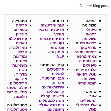
No new blog posts
רפואה
רוחניות
מיסטיקה
משלימה
יוגה ומדיטציה
קריאה
טיפולי
מדיטציה בדמיון
בטארוט
רפואה
מודרך
אונליין
משלימה
מודעות עצמית
פירוש קלפי
רפואה סינית
גוף ונפש
טארוט
פרחי באך
פנג שואי
נומרולוגיה
דיאטה ותזונה
אימון אישי
קבלה
צמחי מרפא
NLP
ומודעות
נטורופתיה
עצמית
קניון
הרוחניות
טיפולים
משמעות
קריסטלים
אלטרנטיביים
השם
למזלות
VOD רפואה
מדריך /
אבני קריסטל /
משלימה
אינדקס
אבני חן
הומאופתיה
קריסטלים
שרשראות עם
עולם הנסתר
שימושי
קריסטלים
מילון פירוש
אזור
תכשיטי קבלה
חלומות
המטפלים
חנות למטפלים
אלטרנטיבלי
בית טבע אונליין
אסטרולוגיה
VOD
מתנות עם
אסטרולוגיה