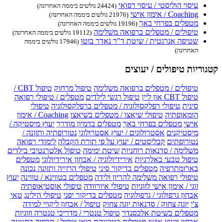
עיסוי הוליסטי / עיסוי רפואי
(24424 גולשים ביממה האחרונה)
Coaching / אימון אישי
(21976 גולשים ביממה האחרונה)
מטפלים בפרחי באך
(19196 גולשים ביממה האחרונה)
טיפולים / מטפלים ברפואה משלימה
(19112 גולשים ביממה האחרונה)
שטיפה אנרגטית / שיטת ד"ר נאדר בוטו
(17946 גולשים ביממה
האחרונה)
קטגוריות טיפולים / יעוצים
טיפולים / מטפלים ברפואה משלימה
טיפול מרחוק
טיפול CBT /
טיפול CBT און ליין
טיפול רגשי לילדים
מטפלים / טיפולי רפואה
סינית
טיפולי רפלקסולוגיה / מטפלים ברפלקסולוגיה
טיפולי
הומאופתיה
טיפולי שיאצו / מטפלים בשיאצו
Coaching / אימון
אישי
מטפלים בפרחי באך
מטפלים בדמיון מודרך
יעוץ מיסטיקה /
מיסטיקנים
אסטרולוגים / יעוץ אסטרולוגי
נטורופתיה ותזונה /
נטורופתים
קבליסטים / יעוץ על פי תורת הקבלה
לימודי רפואה
משלימה / סדנאות רוחניות
שיטת ימימה
טיפול אלטרנטיבי בילדים
טיפול טבעי באלרגיות
אירידיולוגיה / אבחון אירידיולוגי
מטפלים
בארומתרפיה
מטפלים בדיקור סיני
טיפולי הרזייה ותזונה נכונה
טיפולי רפואה משלימה להריון ולידה
מטפלים בטווינא / טווינה
יעוץ
זוגי / אימון אישי לזוגיות
טיפולי איורוודה
טיפולי אוסטיאופתיה
אבחון גרפולוגי / גרפולוגיה
מטפלים בדיקור יפני
טיפולי הילינג
טאי
צ'י
יוגה צחוק / סדנאות יוגה צחוק
טיפול / אבחון ליקויי למידה
מטפלים בשיטת אלכסנדר
טיפול טנטרי / מדריכי טנטרה וזוגיות
אבחון ויעוץ אישי
מטפלים בטכניקת בואן
טיפול / תרפיה בתנועה