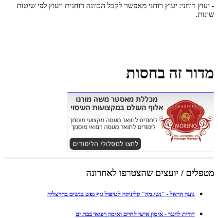
- יעוץ רוחני: יעוץ רוחני מאפשר לקבל הכוונה רוחנית ויעוץ לפי שיטות
שונות.
מדור זה בחסות
מטפלים / יועצים שהצטרפו לאחרונה
נועה הראל - "נשי.מה" קליניקה לטיפול גוף נפש בנשים בהרצליה
דורית לוינגר - אימון אישי לחיים ואימון רפואי בבת ים