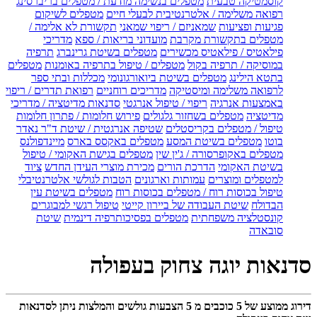
קוסמטיקה טבעית
מטפלים בנשימה מודעת / מטפלים בריברסינג
רפואה משלימה / אלטרנטיבית לבעלי חיים
מטפלים לשיקום
פגיעות ופציעות
שמאניזם / ריפוי שמאני
תקשורת לא אלימה /
מטפלים בתקשורת מקרבת
מועדוני בריאות / ספא
מדריכי
פילאטיס / פילאטיס מכשירים
מטפלים בשיטת גרינברג
תרפיה
במוסיקה / תרפיה בקול
מטפלים / טיפול בתרפיה באומנות
מטפלים
בתטא הילינג
מטפלים בשיטת ביואורגונומי
מכללות ובתי ספר
לרפואה משלימה ומיסטיקה
מדריכים רוחניים
רפואת תדרים / ריפוי
באמצעות אנרגיה
ריפוי / טיפול אנרגטי
סדנאות מדיטציה / מדריכי
מדיטציה
מטפלים בשחזור גלגולים
פירוש חלומות / פתרון חלומות
טיפול / מטפלים בקריסטלים
שטיפה אנרגטית / שיטת ד"ר נאדר
בוטו
מטפלים בשיטת המסע
מטפלים באקסס בארס
מיינדפולנס
מטפלים באקופרסורה / ג'ין שין
מטפלים בגישת האקומי / טיפול
בשיטת האקומי
הדרכת הורים
מכירת מוצרי העידן החדש
ציוד
למטפלים ומוצרים
עמותות וארגונים
הטבות לגולשי אלטרנטיבלי
טיפול בכוסות רוח / מטפלים בכוסות רוח
מטפלים בשיטת עין
הבדולח
שיטת העבודה של ביירון קייטי
טיפול רגשי למבוגרים
קונסטלציה משפחתית
מטפלים בפסיכותרפיה דינמית
שיטת
סובאדה
סדנאות יוגה צחוק בעפולה
דירוג ממוצע של
5
כוכבים מ
5
הצבעות גולשים והמלצות ניתן לסדנאות