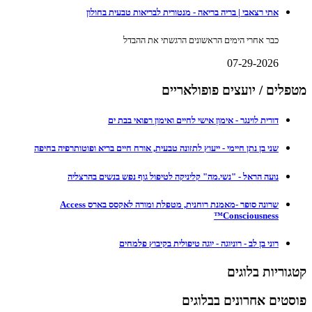
אתי רצאבי | בריה בריאה - מנטורית לבריאות טבעית בחולון
כבר אחרי הימים הראשונים הרגשתי את ההבדל
07-29-2026
מטפלים / יועצים פופולאריים
דורית לוינגר - אימון אישי לחיים ואימון רפואי בבת ים
שני בן נתן חיימי - ייעוץ לתזונה טבעית, אורח חיים בריא ופוטותרפיה בחיפה
נועה הראל - "נשי.מה" קליניקה לטיפול גוף נפש בנשים בהרצליה
שרונה סופר -מאמנת רוחנית, מטפלת ומורה לאקסס בארס Access
Consciousness™
רוני בן לב - רוניוגה - יוגה טיפולית בקיבוץ פלמחים
קטגוריות בלוגים
פוסטים אחרונים בבלוגים