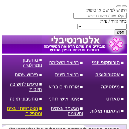
חיפוש לפי שם או טיפול:
בחר אזור / עיר:
חפש
■
מחשבון
■
הורוסקופ יומי
■
רפואה משלימה
נומרולוגיה
■
אסטרולוגיה
■
רפואה סינית
■
פירוש שמות
■
טיפים לחשיבה
■
מיסטיקה
■
אורח חיים בריא
חיובית
■
טארוט
■
אימון אישי רוחני
■
מחשבוני תזונה
■
הגשמה עצמית
■
הצטרפות יועצים
■
התאמת מזלות
והעצמה
ומטפלים