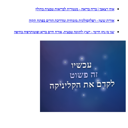
אתי רצאבי | בריה בריאה - מנטורית לבריאות טבעית בחולון
אורית ששון - רפלקסולוגית מומחית ומדריכת הורים בפתח תקוה
שני בן נתן חיימי - ייעוץ לתזונה טבעית, אורח חיים בריא ופוטותרפיה בחיפה