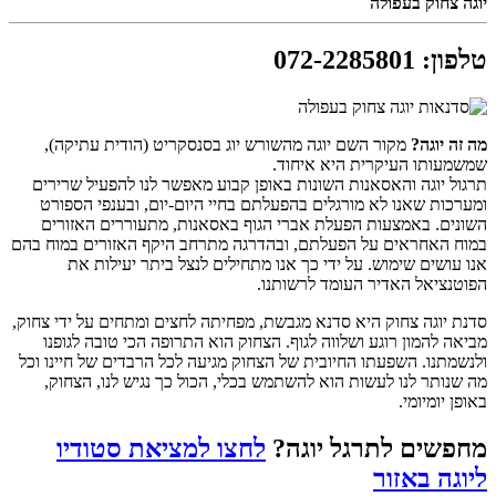
יוגה צחוק בעפולה
טלפון
:
072-2285801
מה זה יוגה?
מקור השם יוגה מהשורש יוג בסנסקריט (הודית עתיקה),
שמשמעותו העיקרית היא איחוד.
תרגול יוגה והאסאנות השונות באופן קבוע מאפשר לנו להפעיל שרירים
ומערכות שאנו לא מורגלים בהפעלתם בחיי היום-יום, ובענפי הספורט
השונים. באמצעות הפעלת אברי הגוף באסאנות, מתעוררים האזורים
במוח האחראים על הפעלתם, ובהדרגה מתרחב היקף האזורים במוח בהם
אנו עושים שימוש. על ידי כך אנו מתחילים לנצל ביתר יעילות את
הפוטנציאל האדיר העומד לרשותנו.
סדנת יוגה צחוק היא סדנא מגבשת, מפחיתה לחצים ומתחים על ידי צחוק,
מביאה להמון רוגע ושלווה לגוף. הצחוק הוא התרופה הכי טובה לגופנו
ולנשמתנו. השפעתו החיובית של הצחוק מגיעה לכל הרבדים של חיינו וכל
מה שנותר לנו לעשות הוא להשתמש בכלי, הכול כך נגיש לנו, הצחוק,
באופן יומיומי.
מחפשים לתרגל יוגה?
לחצו למציאת סטודיו
ליוגה באזור