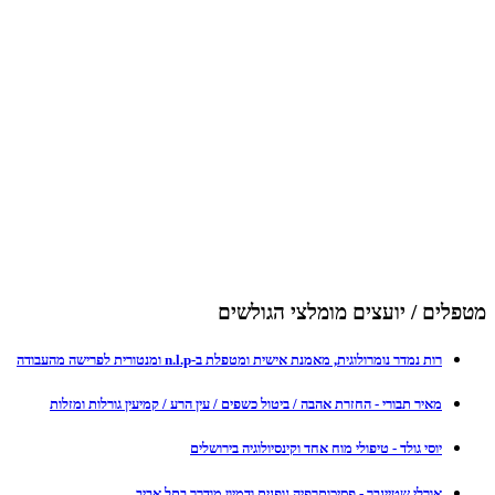
מטפלים / יועצים מומלצי הגולשים
רות נמדר נומרולוגית, מאמנת אישית ומטפלת ב-n.l.p ומנטורית לפרישה מהעבודה
מאיר תבורי - החזרת אהבה / ביטול כשפים / עין הרע / קמיעין גורלות ומזלות
יוסי גולד - טיפולי מוח אחד וקינסיולוגיה בירושלים
אורלי שטיינבך - פסיכותרפיה גופנית ודמיון מודרך בתל אביב