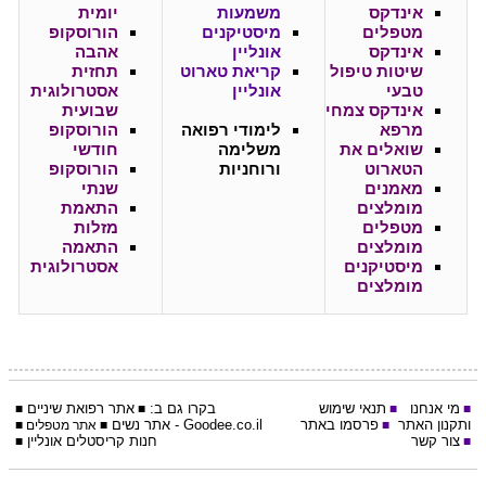
אינדקס
משמעות
יומית
מטפלים
מיסטיקנים
הורוסקופ
אינדקס
אונליין
אהבה
שיטות טיפול
קריאת טארוט
תחזית
טבעי
אונליין
אסטרולוגית
אינדקס צמחי
שבועית
מרפא
לימודי רפואה
הורוסקופ
שואלים את
משלימה
חודשי
הטארוט
ורוחניות
הורוסקופ
מאמנים
שנתי
מומלצים
התאמת
מטפלים
מזלות
מומלצים
התאמה
מיסטיקנים
אסטרולוגית
מומלצים
מי אנחנו
תנאי שימוש
בקרו גם ב:
אתר
רפואת שיניים
■
■
■
■
ותקנון האתר
פרסמו באתר
Goodee.co.il
- אתר
נשים
■
■
אתר מטפלים
■
צור קשר
חנות קריסטלים אונליין
■
■