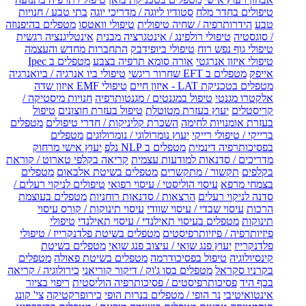
טיפולים בחדר מלח
סטודיו ליוגה / מדריכי יוגה
בתי טבע / חנויות
טבע
הידרותרפיה / שחיה טיפולית
טיפולי וואטסו
מטפלים בהיפנוזה
/ סוגסטיה
טיפולי רולפינג / אינטגרציה מבנית
אינטליגנציה רגשית
טיפולי גוף נפש רוח
טיפולי ביופידבק
התחברות מחדש והעצמה
טיפולי איזון אנרגטי
אורה סומא תרפיה בצבע
מטפלים ב Ipec
אייפק
מטפלים ב EFT שחרור ריגשי
טיפולי ביו אנרגיה / ביואנרגיה
מטפלים בטכניקת LAT - איזון חיים
טיפולי EMF איזון שדה
אלקטרו מגנטי
טיפול במגנטים / מגנטותרפיה
חנויות מיסטיקה /
קריסטלים
יעוץ בעזרת מטוטלת
טיפול בעזרת חוצונים
טיפול
בעזרת אומנויות לחימה
השכרת קליניקות / חדרי טיפולים
מטפלים
ברייקי / טיפולי רייקי
יעוץ נומרולוגי / נומרולוגים
מטפלים
בפסיכותרפיה דינמית
מטפלים ב NLP נלפ
יעוץ אישי מרחוק
מדריכים / סדנאות למודעות עצמית
קריאה בקלפי טארוט / קוראת
בקלפים
תקשור / מתקשרים
מטפלים בשיטת אלבאום
מטפלים
בצמחי מרפא
עיסוי הוליסטי / עיסוי רפואי
טיפולים לניקוי רעלים /
סדנה לניקוי רעלים
הרצאות / סדנאות רוחניות
מטפלים בעוצמת
הרכות
עיסוי שבדי / עיסוי שוודי
עיסוי תינוקות / קורס עיסוי
תינוקות
מטפלים בעיסוי תאילנדי / עיסוי תאילנדי
טיפולי
פיזיותרפיה / פיזיותרפיסטים
מטפלים בשיטת פלדנקרייז / טיפולי
פלדנקרייז
יעוץ פנג שואי / עיצוב פנג שואי
מטפלים בשיטת
קינסיולוגיה
טיפול בפסיכודרמה
מטפלים בשיטת פאולה
מטפלים
בקרניו סקראל
מטפלים בסו ג'וק / דיקור קוריאני
כירולוגיה / קריאה
בכף היד
פסיכותרפיסטים / פסיכותרפיה הוליסטית
ריפוי בציור
אינטואיטיבי
נר הופי / מטפלים בנרות הופי
כירופרקטיקה
צי' קונג