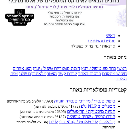
ראשי
יועצים ומטפלים
סדנאות יוגה צחוק בעפולה
ניווט באתר
ראשי
בחר סוג טיפול / יועץ
הצגת קטגוריות טיפול / יעוץ
הצג אזורים
חיפוש מתקדם
פרסום באתר
יצירת קשר
הצטרף לאינדקס שלנו
מפת
האתר
קטגוריות פופולאריות באתר
טיפול טנטרי / מדריכי טנטרה וזוגיות
(47893 גולשים ביממה האחרונה)
מטפלים ב NLP נלפ
(41732 גולשים ביממה האחרונה)
חנויות מיסטיקה / קריסטלים
(26395 גולשים ביממה האחרונה)
הידרותרפיה / שחיה טיפולית
(26187 גולשים ביממה האחרונה)
קריאה בקלפי טארוט / קוראת בקלפים
(25136 גולשים ביממה
האחרונה)