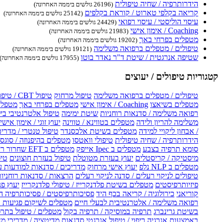
הידרותרפיה / שחיה טיפולית
(26196 גולשים ביממה האחרונה)
קריאה בקלפי טארוט / קוראת בקלפים
(25142 גולשים ביממה האחרונה)
עיסוי הוליסטי / עיסוי רפואי
(24429 גולשים ביממה האחרונה)
Coaching / אימון אישי
(21983 גולשים ביממה האחרונה)
מטפלים בפרחי באך
(19202 גולשים ביממה האחרונה)
טיפולים / מטפלים ברפואה משלימה
(19121 גולשים ביממה האחרונה)
שטיפה אנרגטית / שיטת ד"ר נאדר בוטו
(17955 גולשים ביממה האחרונה)
קטגוריות טיפולים / יעוצים
טיפולים / מטפלים ברפואה משלימה
טיפול מרחוק
טיפול CBT / טיפול CBT און ליין
מטפלים בשיאצו
Coaching / אימון אישי
מטפלים בפרחי באך
מטפלים
רפואה משלימה / סדנאות רוחניות
שיטת ימימה
טיפול אלטרנטיבי בי
משלימה להריון ולידה
מטפלים בטווינא / טווינה
יעוץ זוגי / אימון אישי 
/ אבחון ליקויי למידה
מטפלים בשיטת אלכסנדר
טיפול טנטרי / מדריכ
הידרותרפיה / שחיה טיפולית
טיפולי וואטסו
מטפלים בהיפנוזה / סוגס
סומא תרפיה בצבע
מטפלים ב Ipec אייפק
מטפלים ב EFT שחרור ריגשי
מיסטיקה / קריסטלים
יעוץ בעזרת מטוטלת
טיפול בעזרת חוצונים
טיפ
מטפלים ב NLP נלפ
יעוץ אישי מרחוק
מדריכים / סדנאות למודעות 
טיפולים לניקוי רעלים / סדנה לניקוי רעלים
הרצאות / סדנאות רוחניו
פיזיותרפיסטים
מטפלים בשיטת פלדנקרייז / טיפולי פלדנקרייז
יעוץ פנ
קוריאני
כירולוגיה / קריאה בכף היד
פסיכותרפיסטים / פסיכותרפיה ה
רפואה משלימה / אלטרנטיבית לבעלי חיים
מטפלים לשיקום פגיעות ו
בשיטת גרינברג
תרפיה במוסיקה / תרפיה בקול
מטפלים / טיפול בתרפ
באמצעות אנרגיה
ריפוי / טיפול אנרגטי
סדנאות מדיטציה / מדריכי מ