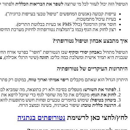
הטיפול הזה יכול לעזור לכל מי שרוצה
לשפר את הבריאות הכללית
ולפתור ק
עייפות קבועה (אנשים המחפשים "טיפול טבעי בעייפות כרונית").
בעיות עיכול מתמשכות.
חוסר איזון הורמונלי (כולל PMS או בעיות בבלוטת התריס).
רצון לחזק את הגוף (כמו ב"המלצות נטורופתיה לחיזוק מערכת החיסון
איך מתבצע אבחון וטיפול נטורופתי?
הטיפול מתחיל ב
אבחון יסודי ומקיף
שבו הנטורופת "חופר" בפרטי אורח החיי
שנבנית היא תמיד אישית ומשלבת כמה כלים:
תזונה
(שינוי הרגלי אכילה),
צ
היתרונות העיקריים של נטורופתיה
היתרון הגדול הוא שאתם מקבלים
ריפוי אמיתי וארוך טווח
, במקום רק פתרו
לפתור את השורש:
מטפלים בסיבה ולא רק בתוצאה, מה שמביא לברי
לחזק את הגוף:
מקבלים את כל מה שחסר לגוף כדי שיוכל לרפא את ע
ביטחון בטיפול:
שימוש בחומרים טבעיים ופחות חשש מתופעות לוואי.
הרגשה כללית טובה:
שיפור באנרגיה, בשינה ובמצב הרוח.
לחץ/לחצי כאן לרשימת
נטורופתים בנתניה