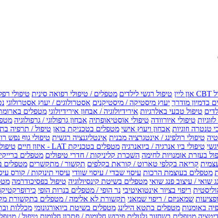
טיפול רגשי לילדים
מטפלים / טיפולי רפואה סינית
טיפולי רפל
 בדמיון מודרך
יעוץ מיסטיקה / מיסטיקנים
אסטרולוגים / יעוץ אסטרולוגי
נט
לדים
טיפול טבעי באלרגיות
אירידיולוגיה / אבחון אירידיולוגי
מטפלים בארומת
לזוגיות
טיפולי איורוודה
טיפולי אוסטיאופתיה
אבחון גרפולוגי / גרפולוגיה
מטפל
י טנטרה וזוגיות
אבחון ויעוץ אישי
מטפלים בטכניקת בואן
טיפול / תרפיה בת
טיה
טיפולי רולפינג / אינטגרציה מבנית
אינטליגנציה רגשית
טיפולי גוף נפש רו
טיפולי ביו אנרגיה / ביואנרגיה
מטפלים בטכניקת LAT - איזון חיים
טיפולי EMF איזון שדה אלקטר
ול בעזרת אומנויות לחימה
השכרת קליניקות / חדרי טיפולים
מטפלים ברייקי /
עצמית
קריאה בקלפי טארוט / קוראת בקלפים
תקשור / מתקשרים
מטפלים ב
ת
מטפלים בעוצמת הרכות
עיסוי שבדי / עיסוי שוודי
עיסוי תינוקות / קורס עיס
ג שואי / עיצוב פנג שואי
מטפלים בשיטת קינסיולוגיה
טיפול בפסיכודרמה
מטפ
וליסטית
ריפוי בציור אינטואיטיבי
נר הופי / מטפלים בנרות הופי
כירופרקטיקה
פציעות
שמאניזם / ריפוי שמאני
תקשורת לא אלימה / מטפלים בתקשורת מק
יה באומנות
מטפלים בתטא הילינג
מטפלים בשיטת ביואורגונומי
מכללות ובת
דיטציה
מטפלים בשחזור גלגולים
פירוש חלומות / פתרון חלומות
טיפול / מטפל