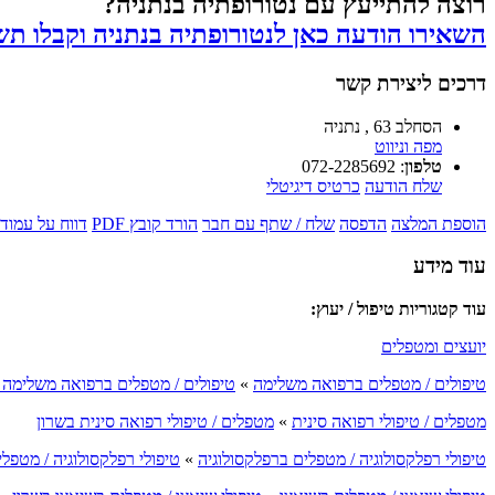
רוצה להתייעץ עם נטורופתיה בנתניה?
השאירו הודעה כאן לנטורופתיה בנתניה וקבלו ת
דרכים ליצירת קשר
הסחלב 63 , נתניה
מפה וניווט
טלפון
:
072-2285692
שלח הודעה
כרטיס דיגיטלי
הוספת המלצה
הדפסה
שלח / שתף עם חבר
הורד קובץ PDF
דווח על עמוד 
עוד מידע
עוד קטגוריות טיפול / יעוץ:
יועצים ומטפלים
טיפולים / מטפלים ברפואה משלימה
»
טיפולים / מטפלים ברפואה משלימה 
מטפלים / טיפולי רפואה סינית
»
מטפלים / טיפולי רפואה סינית בשרון
טיפולי רפלקסולוגיה / מטפלים ברפלקסולוגיה
»
טיפולי רפלקסולוגיה / מטפל