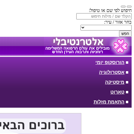
חיפוש לפי שם או טיפול:
בחר אזור / עיר:
חפש
■
הורוסקופ יומי
■
אסטרולוגיה
■
מיסטיקה
■
טארוט
■
התאמת מזלות