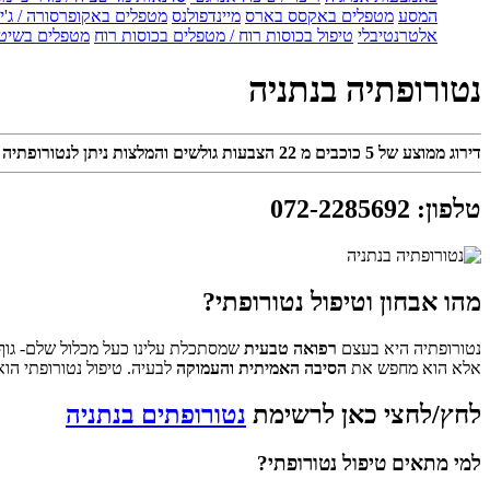
המסע
מטפלים באקסס בארס
מיינדפולנס
מטפלים באקופרסורה / ג'ין
אלטרנטיבלי
טיפול בכוסות רוח / מטפלים בכוסות רוח
מטפלים בשיטת
נטורופתיה בנתניה
דירוג ממוצע של
5
כוכבים מ
22
הצבעות גולשים והמלצות ניתן לנטורופתיה 
טלפון
:
072-2285692
מהו אבחון וטיפול נטורופתי?
נטורופתיה היא בעצם
רפואה טבעית
שמסתכלת עלינו כעל מכלול שלם- גוף ו
אלא הוא מחפש את
הסיבה האמיתית והעמוקה
לבעיה. טיפול נטורופתי הו
לחץ/לחצי כאן לרשימת
נטורופתים בנתניה
למי מתאים טיפול נטורופתי?