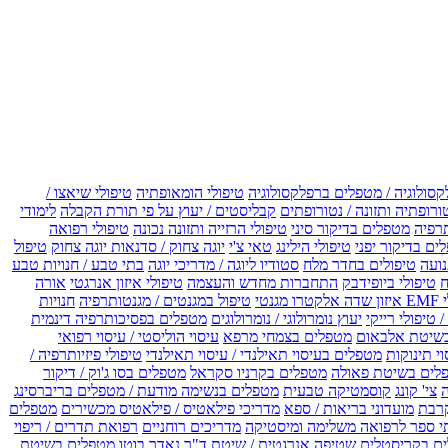
קסולוגיה / מטפלים ברפלקסולוגיה
טיפולי הומאופתיה
טיפולי שיאצו /
ורופתיה ותזונה / נטורופתים
קבליסטים / יעוץ על פי תורת הקבלה
לימודי
רפיה
מטפלים בדיקור סיני
טיפולי הרזייה ותזונה נכונה
טיפולי רפואה
ים בדיקור יפני
טיפולי הילינג
טאי צ'י
יוגה צחוק / סדנאות יוגה צחוק
טיפול
נועה
טיפולים בחדר מלח
סטודיו ליוגה / מדריכי יוגה
בתי טבע / חנויות טבע
ח
טיפולי ביופידבק
התחברות מחדש והעצמה
טיפולי איזון אנרגטי
אורה
ו מגנטי
טיפול במגנטים / מגנטותרפיה
חנויות
 טיפולי רייקי
יעוץ נומרולוגי / נומרולוגים
מטפלים בפסיכותרפיה דינמית
שיטת אלבאום
מטפלים בצמחי מרפא
עיסוי הוליסטי / עיסוי רפואי
וי תינוקות
מטפלים בעיסוי תאילנדי / עיסוי תאילנדי
טיפולי פיזיותרפיה /
לים בשיטת פאולה
מטפלים בקרניו סקראל
מטפלים בסו ג'וק / דיקור
צי' קונג
קוסמטיקה טבעית
מטפלים בנשימה מודעת / מטפלים בריברסינג
רבת
מועדוני בריאות / ספא
מדריכי פילאטיס / פילאטיס מכשירים
מטפלים
י ספר לרפואה משלימה ומיסטיקה
מדריכים רוחניים
רפואת תדרים / ריפוי
ים בקריסטלים
שטיפה אנרגטית / שיטת ד"ר נאדר בוטו
מטפלים בשיטת