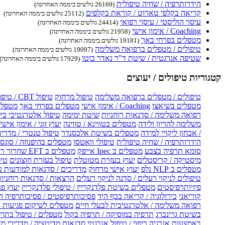
הידרותרפיה / שחיה טיפולית
(26169 גולשים ביממה האחרונה)
קריאה בקלפי טארוט / קוראת בקלפים
(25112 גולשים ביממה האחרונה)
עיסוי הוליסטי / עיסוי רפואי
(24414 גולשים ביממה האחרונה)
Coaching / אימון אישי
(21958 גולשים ביממה האחרונה)
מטפלים בפרחי באך
(19181 גולשים ביממה האחרונה)
טיפולים / מטפלים ברפואה משלימה
(19097 גולשים ביממה האחרונה)
שטיפה אנרגטית / שיטת ד"ר נאדר בוטו
(17929 גולשים ביממה האחרונה)
קטגוריות טיפולים / יעוצים
טיפולים / מטפלים ברפואה משלימה
טיפול מרחוק
טיפול CBT / טיפול CBT און ליין
מטפלים בשיאצו
Coaching / אימון אישי
מטפלים בפרחי באך
מטפלים
רפואה משלימה / סדנאות רוחניות
שיטת ימימה
טיפול אלטרנטיבי בי
משלימה להריון ולידה
מטפלים בטווינא / טווינה
יעוץ זוגי / אימון אישי 
/ אבחון ליקויי למידה
מטפלים בשיטת אלכסנדר
טיפול טנטרי / מדריכ
הידרותרפיה / שחיה טיפולית
טיפולי וואטסו
מטפלים בהיפנוזה / סוגס
סומא תרפיה בצבע
מטפלים ב Ipec אייפק
מטפלים ב EFT שחרור ריגשי
מיסטיקה / קריסטלים
יעוץ בעזרת מטוטלת
טיפול בעזרת חוצונים
טיפ
מטפלים ב NLP נלפ
יעוץ אישי מרחוק
מדריכים / סדנאות למודעות 
טיפולים לניקוי רעלים / סדנה לניקוי רעלים
הרצאות / סדנאות רוחניו
פיזיותרפיסטים
מטפלים בשיטת פלדנקרייז / טיפולי פלדנקרייז
יעוץ פנ
קוריאני
כירולוגיה / קריאה בכף היד
פסיכותרפיסטים / פסיכותרפיה ה
רפואה משלימה / אלטרנטיבית לבעלי חיים
מטפלים לשיקום פגיעות ו
בשיטת גרינברג
תרפיה במוסיקה / תרפיה בקול
מטפלים / טיפול בתרפ
באמצעות אנרגיה
ריפוי / טיפול אנרגטי
סדנאות מדיטציה / מדריכי מ