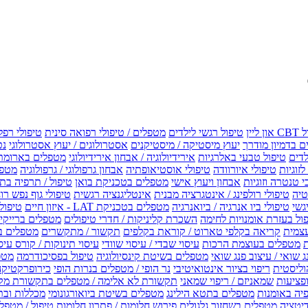
טיפול רגשי לילדים
מטפלים / טיפולי רפואה סינית
טיפולי רפל
 בדמיון מודרך
יעוץ מיסטיקה / מיסטיקנים
אסטרולוגים / יעוץ אסטרולוגי
נט
לדים
טיפול טבעי באלרגיות
אירידיולוגיה / אבחון אירידיולוגי
מטפלים בארומת
לזוגיות
טיפולי איורוודה
טיפולי אוסטיאופתיה
אבחון גרפולוגי / גרפולוגיה
מטפל
י טנטרה וזוגיות
אבחון ויעוץ אישי
מטפלים בטכניקת בואן
טיפול / תרפיה בת
טיה
טיפולי רולפינג / אינטגרציה מבנית
אינטליגנציה רגשית
טיפולי גוף נפש רו
טיפולי ביו אנרגיה / ביואנרגיה
מטפלים בטכניקת LAT - איזון חיים
טיפולי EMF איזון שדה אלקטר
ול בעזרת אומנויות לחימה
השכרת קליניקות / חדרי טיפולים
מטפלים ברייקי /
עצמית
קריאה בקלפי טארוט / קוראת בקלפים
תקשור / מתקשרים
מטפלים ב
ת
מטפלים בעוצמת הרכות
עיסוי שבדי / עיסוי שוודי
עיסוי תינוקות / קורס עיס
ג שואי / עיצוב פנג שואי
מטפלים בשיטת קינסיולוגיה
טיפול בפסיכודרמה
מטפ
וליסטית
ריפוי בציור אינטואיטיבי
נר הופי / מטפלים בנרות הופי
כירופרקטיקה
פציעות
שמאניזם / ריפוי שמאני
תקשורת לא אלימה / מטפלים בתקשורת מק
יה באומנות
מטפלים בתטא הילינג
מטפלים בשיטת ביואורגונומי
מכללות ובת
דיטציה
מטפלים בשחזור גלגולים
פירוש חלומות / פתרון חלומות
טיפול / מטפל