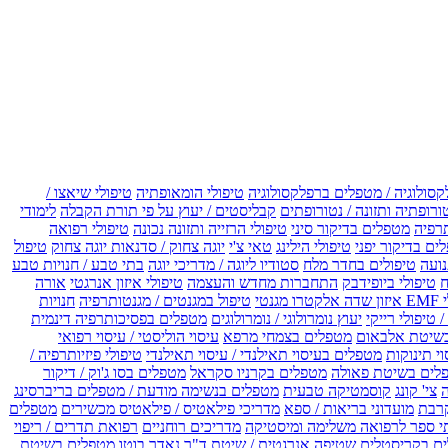
קסולוגיה / מטפלים ברפלקסולוגיה
טיפולי הומאופתיה
טיפולי שיאצו /
ורופתיה ותזונה / נטורופתים
קבליסטים / יעוץ על פי תורת הקבלה
לימודי
רפיה
מטפלים בדיקור סיני
טיפולי הרזייה ותזונה נכונה
טיפולי רפואה
ים בדיקור יפני
טיפולי הילינג
טאי צ'י
יוגה צחוק / סדנאות יוגה צחוק
טיפול
נועה
טיפולים בחדר מלח
סטודיו ליוגה / מדריכי יוגה
בתי טבע / חנויות טבע
ח
טיפולי ביופידבק
התחברות מחדש והעצמה
טיפולי איזון אנרגטי
אורה
ו מגנטי
טיפול במגנטים / מגנטותרפיה
חנויות
 טיפולי רייקי
יעוץ נומרולוגי / נומרולוגים
מטפלים בפסיכותרפיה דינמית
שיטת אלבאום
מטפלים בצמחי מרפא
עיסוי הוליסטי / עיסוי רפואי
וי תינוקות
מטפלים בעיסוי תאילנדי / עיסוי תאילנדי
טיפולי פיזיותרפיה /
לים בשיטת פאולה
מטפלים בקרניו סקראל
מטפלים בסו ג'וק / דיקור
צי' קונג
קוסמטיקה טבעית
מטפלים בנשימה מודעת / מטפלים בריברסינג
רבת
מועדוני בריאות / ספא
מדריכי פילאטיס / פילאטיס מכשירים
מטפלים
י ספר לרפואה משלימה ומיסטיקה
מדריכים רוחניים
רפואת תדרים / ריפוי
ים בקריסטלים
שטיפה אנרגטית / שיטת ד"ר נאדר בוטו
מטפלים בשיטת