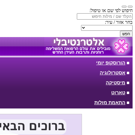
חיפוש לפי שם או טיפול:
בחר אזור / עיר:
חפש
■
הורוסקופ יומי
■
אסטרולוגיה
■
מיסטיקה
■
טארוט
■
התאמת מזלות