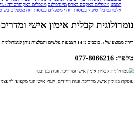
המסע
מטפלים באקסס בארס
מיינדפולנס
מטפלים באקופרסורה / ג'ין
אלטרנטיבלי
טיפול בכוסות רוח / מטפלים בכוסות רוח
מטפלים בשיטת
נומרולוגית קבלית אימון אישי ומדריכת 
דירוג ממוצע של
5
כוכבים מ
14
הצבעות גולשים והמלצות ניתן לנומרולוגית קב
טלפון
:
077-8066216
עוסקת באימון אישי, מדריכת זוגות ויחידים, ייעוץ אישי וזוגי מקצועי להע