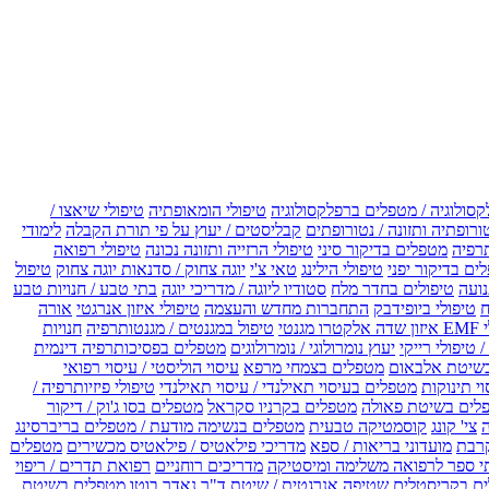
קסולוגיה / מטפלים ברפלקסולוגיה
טיפולי הומאופתיה
טיפולי שיאצו /
ורופתיה ותזונה / נטורופתים
קבליסטים / יעוץ על פי תורת הקבלה
לימודי
רפיה
מטפלים בדיקור סיני
טיפולי הרזייה ותזונה נכונה
טיפולי רפואה
ים בדיקור יפני
טיפולי הילינג
טאי צ'י
יוגה צחוק / סדנאות יוגה צחוק
טיפול
נועה
טיפולים בחדר מלח
סטודיו ליוגה / מדריכי יוגה
בתי טבע / חנויות טבע
ח
טיפולי ביופידבק
התחברות מחדש והעצמה
טיפולי איזון אנרגטי
אורה
ו מגנטי
טיפול במגנטים / מגנטותרפיה
חנויות
 טיפולי רייקי
יעוץ נומרולוגי / נומרולוגים
מטפלים בפסיכותרפיה דינמית
שיטת אלבאום
מטפלים בצמחי מרפא
עיסוי הוליסטי / עיסוי רפואי
וי תינוקות
מטפלים בעיסוי תאילנדי / עיסוי תאילנדי
טיפולי פיזיותרפיה /
לים בשיטת פאולה
מטפלים בקרניו סקראל
מטפלים בסו ג'וק / דיקור
צי' קונג
קוסמטיקה טבעית
מטפלים בנשימה מודעת / מטפלים בריברסינג
רבת
מועדוני בריאות / ספא
מדריכי פילאטיס / פילאטיס מכשירים
מטפלים
י ספר לרפואה משלימה ומיסטיקה
מדריכים רוחניים
רפואת תדרים / ריפוי
ים בקריסטלים
שטיפה אנרגטית / שיטת ד"ר נאדר בוטו
מטפלים בשיטת