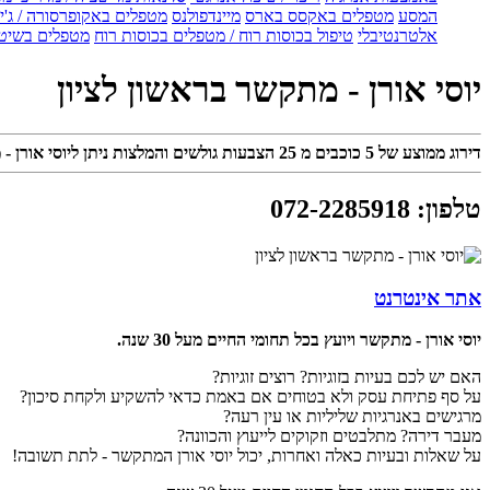
המסע
מטפלים באקסס בארס
מיינדפולנס
מטפלים באקופרסורה / ג'ין
אלטרנטיבלי
טיפול בכוסות רוח / מטפלים בכוסות רוח
מטפלים בשיטת
יוסי אורן - מתקשר בראשון לציון
דירוג ממוצע של
5
כוכבים מ
25
הצבעות גולשים והמלצות ניתן ליוסי אורן -
טלפון
:
072-2285918
אתר אינטרנט
יוסי אורן - מתקשר ויועץ בכל תחומי החיים מעל 30 שנה.
האם יש לכם בעיות בזוגיות? רוצים זוגיות?
על סף פתיחת עסק ולא בטוחים אם באמת כדאי להשקיע ולקחת סיכון?
מרגישים באנרגיות שליליות או עין רעה?
מעבר דירה? מתלבטים וזקוקים לייעוץ והכוונה?
על שאלות ובעיות כאלה ואחרות, יכול יוסי אורן המתקשר - לתת תשובה!