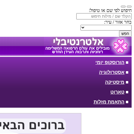
חיפוש לפי שם או טיפול:
בחר אזור / עיר:
חפש
■
הורוסקופ יומי
■
אסטרולוגיה
■
מיסטיקה
■
טארוט
■
התאמת מזלות