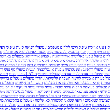
טיפול רגשי לילדים
מטפלים / טיפולי רפואה סינית
טיפולי רפל
 בדמיון מודרך
יעוץ מיסטיקה / מיסטיקנים
אסטרולוגים / יעוץ אסטרולוגי
נט
לדים
טיפול טבעי באלרגיות
אירידיולוגיה / אבחון אירידיולוגי
מטפלים בארומת
לזוגיות
טיפולי איורוודה
טיפולי אוסטיאופתיה
אבחון גרפולוגי / גרפולוגיה
מטפל
י טנטרה וזוגיות
אבחון ויעוץ אישי
מטפלים בטכניקת בואן
טיפול / תרפיה בת
טיה
טיפולי רולפינג / אינטגרציה מבנית
אינטליגנציה רגשית
טיפולי גוף נפש רו
טיפולי ביו אנרגיה / ביואנרגיה
מטפלים בטכניקת LAT - איזון חיים
טיפולי EMF איזון שדה אלקטר
ול בעזרת אומנויות לחימה
השכרת קליניקות / חדרי טיפולים
מטפלים ברייקי /
עצמית
קריאה בקלפי טארוט / קוראת בקלפים
תקשור / מתקשרים
מטפלים ב
ת
מטפלים בעוצמת הרכות
עיסוי שבדי / עיסוי שוודי
עיסוי תינוקות / קורס עיס
ג שואי / עיצוב פנג שואי
מטפלים בשיטת קינסיולוגיה
טיפול בפסיכודרמה
מטפ
וליסטית
ריפוי בציור אינטואיטיבי
נר הופי / מטפלים בנרות הופי
כירופרקטיקה
פציעות
שמאניזם / ריפוי שמאני
תקשורת לא אלימה / מטפלים בתקשורת מק
יה באומנות
מטפלים בתטא הילינג
מטפלים בשיטת ביואורגונומי
מכללות ובת
דיטציה
מטפלים בשחזור גלגולים
פירוש חלומות / פתרון חלומות
טיפול / מטפל