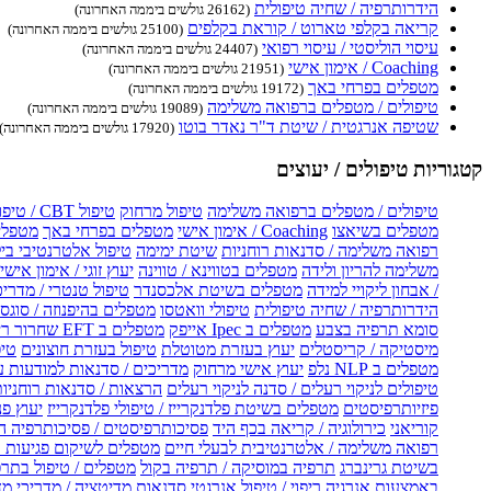
הידרותרפיה / שחיה טיפולית
(26162 גולשים ביממה האחרונה)
קריאה בקלפי טארוט / קוראת בקלפים
(25100 גולשים ביממה האחרונה)
עיסוי הוליסטי / עיסוי רפואי
(24407 גולשים ביממה האחרונה)
Coaching / אימון אישי
(21951 גולשים ביממה האחרונה)
מטפלים בפרחי באך
(19172 גולשים ביממה האחרונה)
טיפולים / מטפלים ברפואה משלימה
(19089 גולשים ביממה האחרונה)
שטיפה אנרגטית / שיטת ד"ר נאדר בוטו
(17920 גולשים ביממה האחרונה)
קטגוריות טיפולים / יעוצים
טיפולים / מטפלים ברפואה משלימה
טיפול מרחוק
טיפול CBT / טיפול CBT און ליין
מטפלים בשיאצו
Coaching / אימון אישי
מטפלים בפרחי באך
מטפלים
רפואה משלימה / סדנאות רוחניות
שיטת ימימה
טיפול אלטרנטיבי בי
משלימה להריון ולידה
מטפלים בטווינא / טווינה
יעוץ זוגי / אימון אישי 
/ אבחון ליקויי למידה
מטפלים בשיטת אלכסנדר
טיפול טנטרי / מדריכ
הידרותרפיה / שחיה טיפולית
טיפולי וואטסו
מטפלים בהיפנוזה / סוגס
סומא תרפיה בצבע
מטפלים ב Ipec אייפק
מטפלים ב EFT שחרור ריגשי
מיסטיקה / קריסטלים
יעוץ בעזרת מטוטלת
טיפול בעזרת חוצונים
טיפ
מטפלים ב NLP נלפ
יעוץ אישי מרחוק
מדריכים / סדנאות למודעות 
טיפולים לניקוי רעלים / סדנה לניקוי רעלים
הרצאות / סדנאות רוחניו
פיזיותרפיסטים
מטפלים בשיטת פלדנקרייז / טיפולי פלדנקרייז
יעוץ פנ
קוריאני
כירולוגיה / קריאה בכף היד
פסיכותרפיסטים / פסיכותרפיה ה
רפואה משלימה / אלטרנטיבית לבעלי חיים
מטפלים לשיקום פגיעות ו
בשיטת גרינברג
תרפיה במוסיקה / תרפיה בקול
מטפלים / טיפול בתרפ
באמצעות אנרגיה
ריפוי / טיפול אנרגטי
סדנאות מדיטציה / מדריכי מ