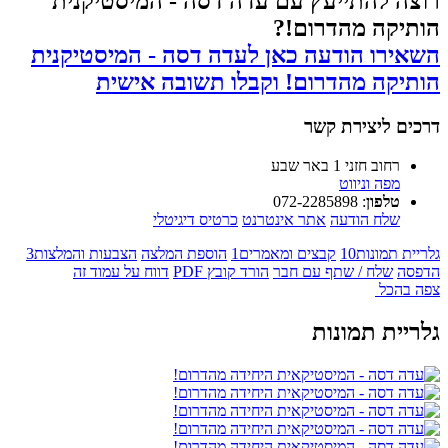
רוצה להתייעץ עם עדה דסה - המיסטיקנית
הותיקה מהדרום!?
השאירו הודעה כאן לעדה דסה - המיסטיקנית
הותיקה מהדרום! וקבלו תשובה אישית
דרכים ליצירת קשר
רחוב חזני 1 באר שבע
מפה וניווט
טלפון
:
072-2285898
שלח הודעה
אתר אינטרנט
כרטיס דיגיטלי
גלריית תמונות
10
קבצים ומאמרים
1
הוספת המלצה
הצבעות והמלצות
3
הדפסה
שלח / שתף עם חבר
הורד קובץ PDF
דווח על עמוד זה
צפה בהכל
גלריית תמונות