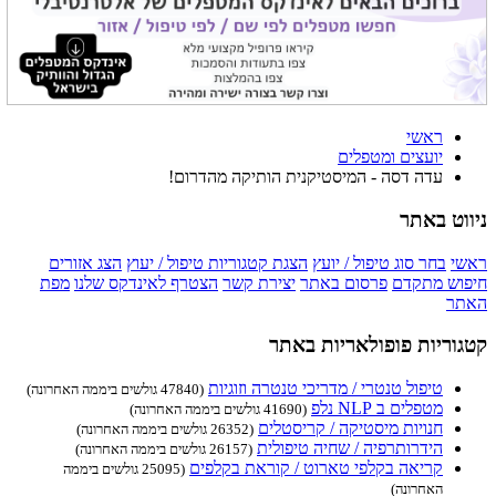
ראשי
יועצים ומטפלים
עדה דסה - המיסטיקנית הותיקה מהדרום!
ניווט באתר
ראשי
בחר סוג טיפול / יועץ
הצגת קטגוריות טיפול / יעוץ
הצג אזורים
חיפוש מתקדם
פרסום באתר
יצירת קשר
הצטרף לאינדקס שלנו
מפת
האתר
קטגוריות פופולאריות באתר
טיפול טנטרי / מדריכי טנטרה וזוגיות
(47840 גולשים ביממה האחרונה)
מטפלים ב NLP נלפ
(41690 גולשים ביממה האחרונה)
חנויות מיסטיקה / קריסטלים
(26352 גולשים ביממה האחרונה)
הידרותרפיה / שחיה טיפולית
(26157 גולשים ביממה האחרונה)
קריאה בקלפי טארוט / קוראת בקלפים
(25095 גולשים ביממה
האחרונה)