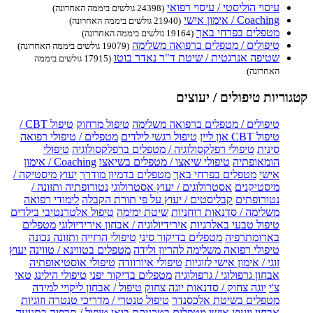
עיסוי הוליסטי / עיסוי רפואי
(24398 גולשים ביממה האחרונה)
Coaching / אימון אישי
(21940 גולשים ביממה האחרונה)
מטפלים בפרחי באך
(19164 גולשים ביממה האחרונה)
טיפולים / מטפלים ברפואה משלימה
(19079 גולשים ביממה האחרונה)
שטיפה אנרגטית / שיטת ד"ר נאדר בוטו
(17915 גולשים ביממה
האחרונה)
קטגוריות טיפולים / יעוצים
טיפולים / מטפלים ברפואה משלימה
טיפול מרחוק
טיפול CBT /
טיפול CBT און ליין
טיפול רגשי לילדים
מטפלים / טיפולי רפואה
סינית
טיפולי רפלקסולוגיה / מטפלים ברפלקסולוגיה
טיפולי
הומאופתיה
טיפולי שיאצו / מטפלים בשיאצו
Coaching / אימון
אישי
מטפלים בפרחי באך
מטפלים בדמיון מודרך
יעוץ מיסטיקה /
מיסטיקנים
אסטרולוגים / יעוץ אסטרולוגי
נטורופתיה ותזונה /
נטורופתים
קבליסטים / יעוץ על פי תורת הקבלה
לימודי רפואה
משלימה / סדנאות רוחניות
שיטת ימימה
טיפול אלטרנטיבי בילדים
טיפול טבעי באלרגיות
אירידיולוגיה / אבחון אירידיולוגי
מטפלים
בארומתרפיה
מטפלים בדיקור סיני
טיפולי הרזייה ותזונה נכונה
טיפולי רפואה משלימה להריון ולידה
מטפלים בטווינא / טווינה
יעוץ
זוגי / אימון אישי לזוגיות
טיפולי איורוודה
טיפולי אוסטיאופתיה
אבחון גרפולוגי / גרפולוגיה
מטפלים בדיקור יפני
טיפולי הילינג
טאי
צ'י
יוגה צחוק / סדנאות יוגה צחוק
טיפול / אבחון ליקויי למידה
מטפלים בשיטת אלכסנדר
טיפול טנטרי / מדריכי טנטרה וזוגיות
אבחון ויעוץ אישי
מטפלים בטכניקת בואן
טיפול / תרפיה בתנועה