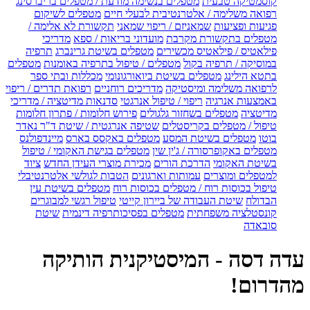
קוסמטיקה טבעית
מטפלים בנשימה מודעת / מטפלים בריברסינג
רפואה משלימה / אלטרנטיבית לבעלי חיים
מטפלים לשיקום
פגיעות ופציעות
שמאניזם / ריפוי שמאני
תקשורת לא אלימה /
מטפלים בתקשורת מקרבת
מועדוני בריאות / ספא
מדריכי
פילאטיס / פילאטיס מכשירים
מטפלים בשיטת גרינברג
תרפיה
במוסיקה / תרפיה בקול
מטפלים / טיפול בתרפיה באומנות
מטפלים
בתטא הילינג
מטפלים בשיטת ביואורגונומי
מכללות ובתי ספר
לרפואה משלימה ומיסטיקה
מדריכים רוחניים
רפואת תדרים / ריפוי
באמצעות אנרגיה
ריפוי / טיפול אנרגטי
סדנאות מדיטציה / מדריכי
מדיטציה
מטפלים בשחזור גלגולים
פירוש חלומות / פתרון חלומות
טיפול / מטפלים בקריסטלים
שטיפה אנרגטית / שיטת ד"ר נאדר
בוטו
מטפלים בשיטת המסע
מטפלים באקסס בארס
מיינדפולנס
מטפלים באקופרסורה / ג'ין שין
מטפלים בגישת האקומי / טיפול
בשיטת האקומי
הדרכת הורים
מכירת מוצרי העידן החדש
ציוד
למטפלים ומוצרים
עמותות וארגונים
הטבות לגולשי אלטרנטיבלי
טיפול בכוסות רוח / מטפלים בכוסות רוח
מטפלים בשיטת עין
הבדולח
שיטת העבודה של ביירון קייטי
טיפול רגשי למבוגרים
קונסטלציה משפחתית
מטפלים בפסיכותרפיה דינמית
שיטת
סובאדה
עדה דסה - המיסטיקנית הותיקה
מהדרום!