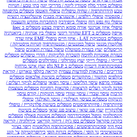
טיפולים בחדר מלח
סטודיו ליוגה / מדריכי יוגה
בתי טבע / חנויות
טבע
הידרותרפיה / שחיה טיפולית
טיפולי וואטסו
מטפלים בהיפנוזה
/ סוגסטיה
טיפולי רולפינג / אינטגרציה מבנית
אינטליגנציה רגשית
טיפולי גוף נפש רוח
טיפולי ביופידבק
התחברות מחדש והעצמה
טיפולי איזון אנרגטי
אורה סומא תרפיה בצבע
מטפלים ב Ipec
אייפק
מטפלים ב EFT שחרור ריגשי
טיפולי ביו אנרגיה / ביואנרגיה
מטפלים בטכניקת LAT - איזון חיים
טיפולי EMF איזון שדה
אלקטרו מגנטי
טיפול במגנטים / מגנטותרפיה
חנויות מיסטיקה /
קריסטלים
יעוץ בעזרת מטוטלת
טיפול בעזרת חוצונים
טיפול
בעזרת אומנויות לחימה
השכרת קליניקות / חדרי טיפולים
מטפלים
ברייקי / טיפולי רייקי
יעוץ נומרולוגי / נומרולוגים
מטפלים
בפסיכותרפיה דינמית
מטפלים ב NLP נלפ
יעוץ אישי מרחוק
מדריכים / סדנאות למודעות עצמית
קריאה בקלפי טארוט / קוראת
בקלפים
תקשור / מתקשרים
מטפלים בשיטת אלבאום
מטפלים
בצמחי מרפא
עיסוי הוליסטי / עיסוי רפואי
טיפולים לניקוי רעלים /
סדנה לניקוי רעלים
הרצאות / סדנאות רוחניות
מטפלים בעוצמת
הרכות
עיסוי שבדי / עיסוי שוודי
עיסוי תינוקות / קורס עיסוי
תינוקות
מטפלים בעיסוי תאילנדי / עיסוי תאילנדי
טיפולי
פיזיותרפיה / פיזיותרפיסטים
מטפלים בשיטת פלדנקרייז / טיפולי
פלדנקרייז
יעוץ פנג שואי / עיצוב פנג שואי
מטפלים בשיטת
קינסיולוגיה
טיפול בפסיכודרמה
מטפלים בשיטת פאולה
מטפלים
בקרניו סקראל
מטפלים בסו ג'וק / דיקור קוריאני
כירולוגיה / קריאה
בכף היד
פסיכותרפיסטים / פסיכותרפיה הוליסטית
ריפוי בציור
אינטואיטיבי
נר הופי / מטפלים בנרות הופי
כירופרקטיקה
צי' קונג