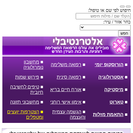
חיפוש לפי שם או טיפול:
בחר אזור / עיר:
חפש
■
מחשבון
■
הורוסקופ יומי
■
רפואה משלימה
נומרולוגיה
■
אסטרולוגיה
■
רפואה סינית
■
פירוש שמות
■
טיפים לחשיבה
■
מיסטיקה
■
אורח חיים בריא
חיובית
■
טארוט
■
אימון אישי רוחני
■
מחשבוני תזונה
■
הגשמה עצמית
■
הצטרפות יועצים
■
התאמת מזלות
והעצמה
ומטפלים