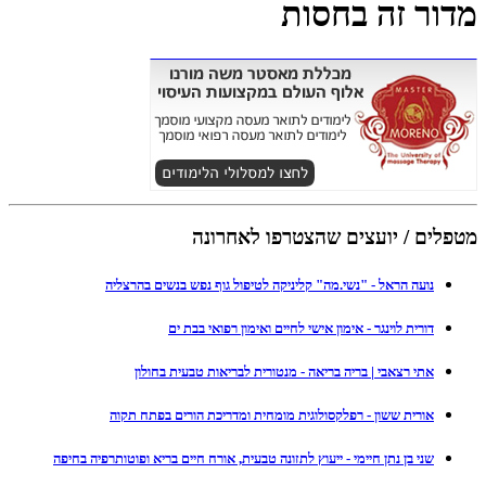
מדור זה בחסות
מטפלים / יועצים שהצטרפו לאחרונה
נועה הראל - "נשי.מה" קליניקה לטיפול גוף נפש בנשים בהרצליה
דורית לוינגר - אימון אישי לחיים ואימון רפואי בבת ים
אתי רצאבי | בריה בריאה - מנטורית לבריאות טבעית בחולון
אורית ששון - רפלקסולוגית מומחית ומדריכת הורים בפתח תקוה
שני בן נתן חיימי - ייעוץ לתזונה טבעית, אורח חיים בריא ופוטותרפיה בחיפה