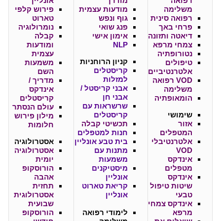
רפואה
מודרך
אונליין
משלימה
מודעות עצמית
פירוש קלפי
רפואה סינית
גוף ונפש
טארוט
פרחי באך
פנג שואי
נומרולוגיה
דיאטה ותזונה
אימון אישי
קבלה
צמחי מרפא
NLP
ומודעות
נטורופתיה
עצמית
קניון
הרוחניות
טיפולים
משמעות
קריסטלים
אלטרנטיביים
השם
למזלות
VOD רפואה
מדריך /
אבני קריסטל /
משלימה
אינדקס
אבני חן
הומאופתיה
קריסטלים
שרשראות עם
עולם הנסתר
שימושי
קריסטלים
מילון פירוש
אזור
תכשיטי קבלה
חלומות
המטפלים
חנות למטפלים
אלטרנטיבלי
בית טבע אונליין
אסטרולוגיה
VOD
מתנות עם
אסטרולוגיה
אינדקס
משמעות
יומית
מטפלים
מיסטיקנים
הורוסקופ
אינדקס
אונליין
אהבה
שיטות טיפול
קריאת טארוט
תחזית
טבעי
אונליין
אסטרולוגית
אינדקס צמחי
שבועית
מרפא
לימודי רפואה
הורוסקופ