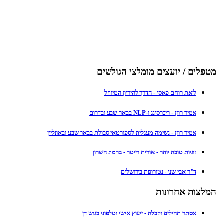
מטפלים / יועצים מומלצי הגולשים
ליאת רוחם פאסי - הדרך להיריון המיוחל
אמיר רוזן - ריברסינג ו-NLP בבאר שבע ובדרום
אמיר רוזן - נשימה מעגלית לספורטאי סבולת בבאר שבע ובאונליין
זוגיות טובה יותר - אורית רייטר - ברמת השרון
ד"ר אבי שני - נטורופת בירושלים
המלצות אחרונות
אסתר תהילים וקבלה - ייעוץ אישי וטלפוני בגוש דן