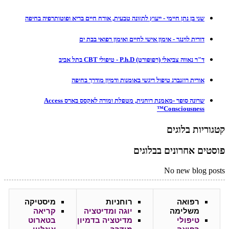
שני בן נתן חיימי - ייעוץ לתזונה טבעית, אורח חיים בריא ופוטותרפיה בחיפה
דורית לוינגר - אימון אישי לחיים ואימון רפואי בבת ים
ד"ר נאווה צביאלי (רפופורט) P.h.D - טיפולי CBT בתל אביב
אורית רוזנברג טיפול ריגשי באומנות ודמיון מודרך בחיפה
שרונה סופר -מאמנת רוחנית, מטפלת ומורה לאקסס בארס Access
Consciousness™
קטגוריות בלוגים
פוסטים אחרונים בבלוגים
No new blog posts
רפואה
רוחניות
מיסטיקה
משלימה
יוגה ומדיטציה
קריאה
טיפולי
מדיטציה בדמיון
בטארוט