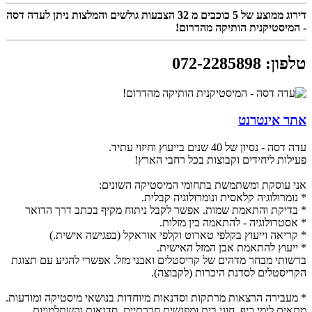
דירוג ממוצע של
5
כוכבים מ
32
הצבעות גולשים והמלצות ניתן לעדה דסה
- המיסטיקנית הותיקה מהדרום!
טלפון
:
072-2285898
אתר אינטרנט
עדה דסה - נסיון של 40 שנים בייעוץ וחיזוי עתיד.
פעילות ליחידים וקבוצות בכל רחבי הארץ!
אני עוסקת ומשתמשת בתחומי המיסטיקה השונים:
* נומרולוגיה קלאסית ונומרולוגיה קבלית.
* בדיקת והתאמת שמות. אפשר לקבל ניתוח מקיף בכתב דרך הדואר
* אסטרולוגיה - להתאמה בין מזלות.
* קריאה וייעוץ בקלפי טארוט וקלפי אוראקל (בפגישה אישית.)
* ייעוץ להתאמת אבן המזל האישית.
ברשותי מבחר מדהים של קריסטלים ואבני מזל. אפשרי להגיע עם תצוגת
הקריסטלים לסדנת היכרות (לקבוצה).
* מעבירה הרצאות מרתקות וסדנאות מיוחדות בנושאי מיסטיקה ומודעות.
מתאים לימי כיף, חוגי בית ומפגשים חברתיים, סדנאות והשתלמויות