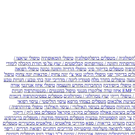
קסולוגיה / מטפלים ברפלקסולוגיה
טיפולי הומאופתיה
טיפולי שיאצו /
ורופתיה ותזונה / נטורופתים
קבליסטים / יעוץ על פי תורת הקבלה
לימודי
רפיה
מטפלים בדיקור סיני
טיפולי הרזייה ותזונה נכונה
טיפולי רפואה
ים בדיקור יפני
טיפולי הילינג
טאי צ'י
יוגה צחוק / סדנאות יוגה צחוק
טיפול
נועה
טיפולים בחדר מלח
סטודיו ליוגה / מדריכי יוגה
בתי טבע / חנויות טבע
ח
טיפולי ביופידבק
התחברות מחדש והעצמה
טיפולי איזון אנרגטי
אורה
ו מגנטי
טיפול במגנטים / מגנטותרפיה
חנויות
 טיפולי רייקי
יעוץ נומרולוגי / נומרולוגים
מטפלים בפסיכותרפיה דינמית
שיטת אלבאום
מטפלים בצמחי מרפא
עיסוי הוליסטי / עיסוי רפואי
וי תינוקות
מטפלים בעיסוי תאילנדי / עיסוי תאילנדי
טיפולי פיזיותרפיה /
לים בשיטת פאולה
מטפלים בקרניו סקראל
מטפלים בסו ג'וק / דיקור
צי' קונג
קוסמטיקה טבעית
מטפלים בנשימה מודעת / מטפלים בריברסינג
רבת
מועדוני בריאות / ספא
מדריכי פילאטיס / פילאטיס מכשירים
מטפלים
י ספר לרפואה משלימה ומיסטיקה
מדריכים רוחניים
רפואת תדרים / ריפוי
ים בקריסטלים
שטיפה אנרגטית / שיטת ד"ר נאדר בוטו
מטפלים בשיטת