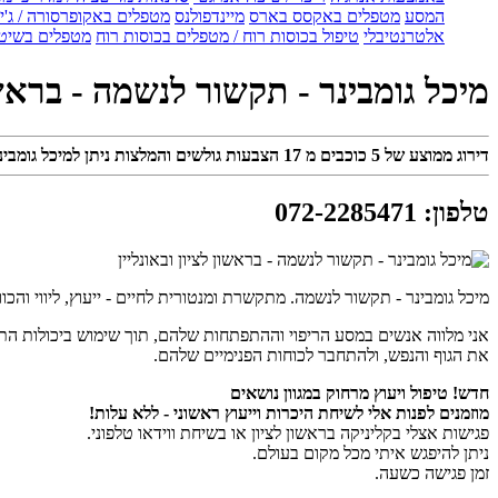
המסע
מטפלים באקסס בארס
מיינדפולנס
מטפלים באקופרסורה / ג'ין
אלטרנטיבלי
טיפול בכוסות רוח / מטפלים בכוסות רוח
מטפלים בשיטת
מיכל גומבינר - תקשור לנשמה - בראשון
דירוג ממוצע של
5
כוכבים מ
17
הצבעות גולשים והמלצות ניתן למיכל גומבינר
טלפון
:
072-2285471
מיכל גומבינר - תקשור לנשמה. מתקשרת ומנטורית לחיים - ייעוץ, ליווי והכו
אני מלווה אנשים במסע הריפוי וההתפתחות שלהם, תוך שימוש ביכולות הת
את הגוף והנפש, ולהתחבר לכוחות הפנימיים שלהם.
חדש! טיפול ויעוץ מרחוק במגוון נושאים
מוזמנים לפנות אלי לשיחת היכרות וייעוץ ראשוני - ללא עלות!
פגישות אצלי בקליניקה בראשון לציון או בשיחת ווידאו טלפוני.
ניתן להיפגש איתי מכל מקום בעולם.
זמן פגישה כשעה.