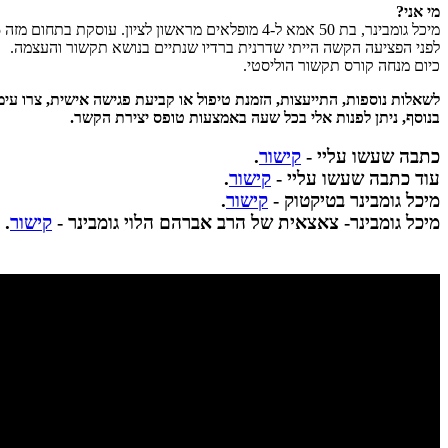
מי אני?
מיכל גומבינר, בת 50 אמא ל-4 מופלאים מראשון לציון. עוסקת בתחום מזה 5.5 שנים. הגעתי לתקשור דרך החוויות האישיות שעברתי, כולל מוות קליני,
לפני הפציעה הקשה הייתי שדרנית ברדיו שנתיים בנושא תקשור והעצמה.
כיום מנחה קורס תקשור הוליסטי.
לשאלות נוספות, התייעצות, הזמנת טיפול או קביעת פגישה אישית, צרו עימ
בנוסף, ניתן לפנות אלי בכל שעה באמצעות טופס יצירת הקשר.
כתבה שעשו עליי -
קישור
.
עוד כתבה שעשו עליי -
קישור
.
מיכל גומבינר בטיקטוק -
קישור
.
מיכל גומבינר- צאצאית של הרב אברהם הלוי גומבינר -
קישור
.