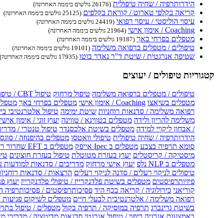
הידרותרפיה / שחיה טיפולית
(26176 גולשים ביממה האחרונה)
קריאה בקלפי טארוט / קוראת בקלפים
(25125 גולשים ביממה האחרונה)
עיסוי הוליסטי / עיסוי רפואי
(24419 גולשים ביממה האחרונה)
Coaching / אימון אישי
(21964 גולשים ביממה האחרונה)
מטפלים בפרחי באך
(19187 גולשים ביממה האחרונה)
טיפולים / מטפלים ברפואה משלימה
(19101 גולשים ביממה האחרונה)
שטיפה אנרגטית / שיטת ד"ר נאדר בוטו
(17935 גולשים ביממה האחרונה)
קטגוריות טיפולים / יעוצים
טיפולים / מטפלים ברפואה משלימה
טיפול מרחוק
טיפול CBT / טיפול CBT און ליין
מטפלים בשיאצו
Coaching / אימון אישי
מטפלים בפרחי באך
מטפלים
רפואה משלימה / סדנאות רוחניות
שיטת ימימה
טיפול אלטרנטיבי בי
משלימה להריון ולידה
מטפלים בטווינא / טווינה
יעוץ זוגי / אימון אישי 
/ אבחון ליקויי למידה
מטפלים בשיטת אלכסנדר
טיפול טנטרי / מדריכ
הידרותרפיה / שחיה טיפולית
טיפולי וואטסו
מטפלים בהיפנוזה / סוגס
סומא תרפיה בצבע
מטפלים ב Ipec אייפק
מטפלים ב EFT שחרור ריגשי
מיסטיקה / קריסטלים
יעוץ בעזרת מטוטלת
טיפול בעזרת חוצונים
טיפ
מטפלים ב NLP נלפ
יעוץ אישי מרחוק
מדריכים / סדנאות למודעות 
טיפולים לניקוי רעלים / סדנה לניקוי רעלים
הרצאות / סדנאות רוחניו
פיזיותרפיסטים
מטפלים בשיטת פלדנקרייז / טיפולי פלדנקרייז
יעוץ פנ
קוריאני
כירולוגיה / קריאה בכף היד
פסיכותרפיסטים / פסיכותרפיה ה
רפואה משלימה / אלטרנטיבית לבעלי חיים
מטפלים לשיקום פגיעות ו
בשיטת גרינברג
תרפיה במוסיקה / תרפיה בקול
מטפלים / טיפול בתרפ
באמצעות אנרגיה
ריפוי / טיפול אנרגטי
סדנאות מדיטציה / מדריכי מ