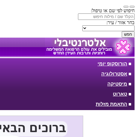
חיפוש לפי שם או טיפול:
בחר אזור / עיר:
חפש
■
הורוסקופ יומי
■
אסטרולוגיה
■
מיסטיקה
■
טארוט
■
התאמת מזלות