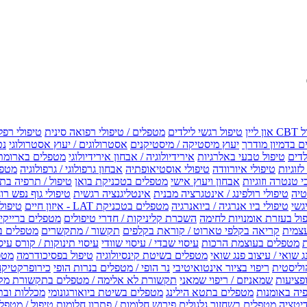
טיפול רגשי לילדים
מטפלים / טיפולי רפואה סינית
טיפולי רפל
 בדמיון מודרך
יעוץ מיסטיקה / מיסטיקנים
אסטרולוגים / יעוץ אסטרולוגי
נט
לדים
טיפול טבעי באלרגיות
אירידיולוגיה / אבחון אירידיולוגי
מטפלים בארומת
לזוגיות
טיפולי איורוודה
טיפולי אוסטיאופתיה
אבחון גרפולוגי / גרפולוגיה
מטפל
י טנטרה וזוגיות
אבחון ויעוץ אישי
מטפלים בטכניקת בואן
טיפול / תרפיה בת
טיה
טיפולי רולפינג / אינטגרציה מבנית
אינטליגנציה רגשית
טיפולי גוף נפש רו
טיפולי ביו אנרגיה / ביואנרגיה
מטפלים בטכניקת LAT - איזון חיים
טיפולי EMF איזון שדה אלקטר
ול בעזרת אומנויות לחימה
השכרת קליניקות / חדרי טיפולים
מטפלים ברייקי /
עצמית
קריאה בקלפי טארוט / קוראת בקלפים
תקשור / מתקשרים
מטפלים ב
ת
מטפלים בעוצמת הרכות
עיסוי שבדי / עיסוי שוודי
עיסוי תינוקות / קורס עיס
ג שואי / עיצוב פנג שואי
מטפלים בשיטת קינסיולוגיה
טיפול בפסיכודרמה
מטפ
וליסטית
ריפוי בציור אינטואיטיבי
נר הופי / מטפלים בנרות הופי
כירופרקטיקה
פציעות
שמאניזם / ריפוי שמאני
תקשורת לא אלימה / מטפלים בתקשורת מק
יה באומנות
מטפלים בתטא הילינג
מטפלים בשיטת ביואורגונומי
מכללות ובת
דיטציה
מטפלים בשחזור גלגולים
פירוש חלומות / פתרון חלומות
טיפול / מטפל