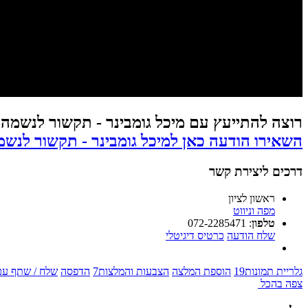
רוצה להתייעץ עם מיכל גומבינר - תקשור לנשמה - 
השאירו הודעה כאן למיכל גומבינר - תקשור לנשמה 
דרכים ליצירת קשר
ראשון לציון
מפה וניווט
טלפון
:
072-2285471
שלח הודעה
כרטיס דיגיטלי
גלריית תמונות
19
הוספת המלצה
הצבעות והמלצות
7
הדפסה
שלח / שתף עם
צפה בהכל