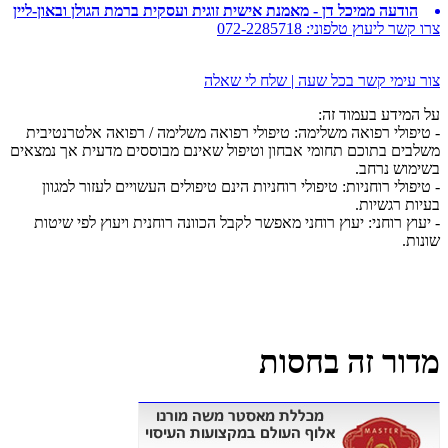
הודעה ממיכל דן - מאמנת אישית זוגית ועסקית ברמת הגולן ובאון-ליין
צרו קשר ליעוץ טלפוני:
072-2285718
צור עימי קשר בכל שעה | שלח לי שאלה
על המידע בעמוד זה:
- טיפולי רפואה משלימה: טיפולי רפואה משלימה / רפואה אלטרנטיבית
משלבים בתוכם תחומי אבחון וטיפול שאינם מבוססים מדעית אך נמצאים
בשימוש נרחב.
- טיפולי רוחניות: טיפולי רוחניות הינם טיפולים העשויים לעזור למגוון
בעיות רגשיות.
- יעוץ רוחני: יעוץ רוחני מאפשר לקבל הכוונה רוחנית ויעוץ לפי שיטות
שונות.
מדור זה בחסות