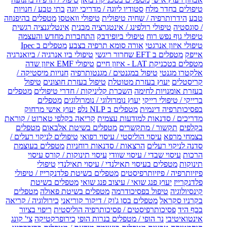
טיפולים בחדר מלח
סטודיו ליוגה / מדריכי יוגה
בתי טבע / חנויות
טבע
הידרותרפיה / שחיה טיפולית
טיפולי וואטסו
מטפלים בהיפנוזה
/ סוגסטיה
טיפולי רולפינג / אינטגרציה מבנית
אינטליגנציה רגשית
טיפולי גוף נפש רוח
טיפולי ביופידבק
התחברות מחדש והעצמה
טיפולי איזון אנרגטי
אורה סומא תרפיה בצבע
מטפלים ב Ipec
אייפק
מטפלים ב EFT שחרור ריגשי
טיפולי ביו אנרגיה / ביואנרגיה
מטפלים בטכניקת LAT - איזון חיים
טיפולי EMF איזון שדה
אלקטרו מגנטי
טיפול במגנטים / מגנטותרפיה
חנויות מיסטיקה /
קריסטלים
יעוץ בעזרת מטוטלת
טיפול בעזרת חוצונים
טיפול
בעזרת אומנויות לחימה
השכרת קליניקות / חדרי טיפולים
מטפלים
ברייקי / טיפולי רייקי
יעוץ נומרולוגי / נומרולוגים
מטפלים
בפסיכותרפיה דינמית
מטפלים ב NLP נלפ
יעוץ אישי מרחוק
מדריכים / סדנאות למודעות עצמית
קריאה בקלפי טארוט / קוראת
בקלפים
תקשור / מתקשרים
מטפלים בשיטת אלבאום
מטפלים
בצמחי מרפא
עיסוי הוליסטי / עיסוי רפואי
טיפולים לניקוי רעלים /
סדנה לניקוי רעלים
הרצאות / סדנאות רוחניות
מטפלים בעוצמת
הרכות
עיסוי שבדי / עיסוי שוודי
עיסוי תינוקות / קורס עיסוי
תינוקות
מטפלים בעיסוי תאילנדי / עיסוי תאילנדי
טיפולי
פיזיותרפיה / פיזיותרפיסטים
מטפלים בשיטת פלדנקרייז / טיפולי
פלדנקרייז
יעוץ פנג שואי / עיצוב פנג שואי
מטפלים בשיטת
קינסיולוגיה
טיפול בפסיכודרמה
מטפלים בשיטת פאולה
מטפלים
בקרניו סקראל
מטפלים בסו ג'וק / דיקור קוריאני
כירולוגיה / קריאה
בכף היד
פסיכותרפיסטים / פסיכותרפיה הוליסטית
ריפוי בציור
אינטואיטיבי
נר הופי / מטפלים בנרות הופי
כירופרקטיקה
צי' קונג