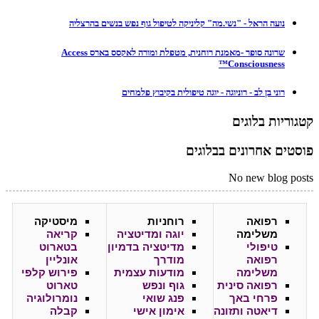
נועה הראל - "נשי.מה" קליניקה לטיפול גוף נפש בנשים בהרצליה
שרונה סופר -מאמנת רוחנית, מטפלת ומורה לאקסס בארס Access
Consciousness™
רוני בן לב - רוניוגה - יוגה טיפולית בקיבוץ פלמחים
קטגוריות בלוגים
פוסטים אחרונים בבלוגים
No new blog posts
רפואה
רוחניות
מיסטיקה
משלימה
יוגה ומדיטציה
קריאה
טיפולי
מדיטציה בדמיון
בטארוט
רפואה
מודרך
אונליין
משלימה
מודעות עצמית
פירוש קלפי
רפואה סינית
גוף ונפש
טארוט
פרחי באך
פנג שואי
נומרולוגיה
דיאטה ותזונה
אימון אישי
קבלה