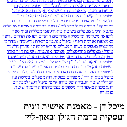
קוסמטיקה טבעית
מטפלים בנשימה מודעת / מטפלים בריברסינג
רפואה משלימה / אלטרנטיבית לבעלי חיים
מטפלים לשיקום
פגיעות ופציעות
שמאניזם / ריפוי שמאני
תקשורת לא אלימה /
מטפלים בתקשורת מקרבת
מועדוני בריאות / ספא
מדריכי
פילאטיס / פילאטיס מכשירים
מטפלים בשיטת גרינברג
תרפיה
במוסיקה / תרפיה בקול
מטפלים / טיפול בתרפיה באומנות
מטפלים
בתטא הילינג
מטפלים בשיטת ביואורגונומי
מכללות ובתי ספר
לרפואה משלימה ומיסטיקה
מדריכים רוחניים
רפואת תדרים / ריפוי
באמצעות אנרגיה
ריפוי / טיפול אנרגטי
סדנאות מדיטציה / מדריכי
מדיטציה
מטפלים בשחזור גלגולים
פירוש חלומות / פתרון חלומות
טיפול / מטפלים בקריסטלים
שטיפה אנרגטית / שיטת ד"ר נאדר
בוטו
מטפלים בשיטת המסע
מטפלים באקסס בארס
מיינדפולנס
מטפלים באקופרסורה / ג'ין שין
מטפלים בגישת האקומי / טיפול
בשיטת האקומי
הדרכת הורים
מכירת מוצרי העידן החדש
ציוד
למטפלים ומוצרים
עמותות וארגונים
הטבות לגולשי אלטרנטיבלי
טיפול בכוסות רוח / מטפלים בכוסות רוח
מטפלים בשיטת עין
הבדולח
שיטת העבודה של ביירון קייטי
טיפול רגשי למבוגרים
קונסטלציה משפחתית
מטפלים בפסיכותרפיה דינמית
שיטת
סובאדה
מיכל דן - מאמנת אישית זוגית
ועסקית ברמת הגולן ובאון-ליין