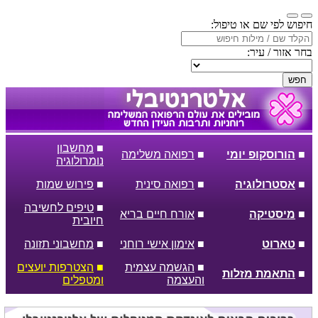
חיפוש לפי שם או טיפול:
בחר אזור / עיר:
חפש
■
מחשבון
■
הורוסקופ יומי
■
רפואה משלימה
נומרולוגיה
■
אסטרולוגיה
■
רפואה סינית
■
פירוש שמות
■
טיפים לחשיבה
■
מיסטיקה
■
אורח חיים בריא
חיובית
■
טארוט
■
אימון אישי רוחני
■
מחשבוני תזונה
■
הגשמה עצמית
■
הצטרפות יועצים
■
התאמת מזלות
והעצמה
ומטפלים