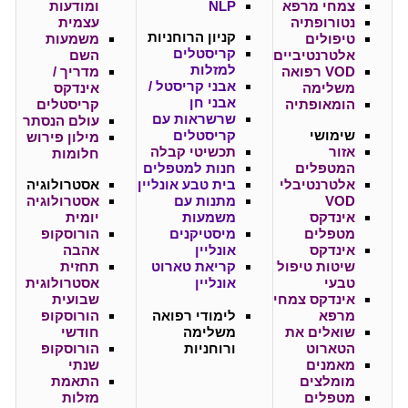
צמחי מרפא
NLP
ומודעות
נטורופתיה
עצמית
קניון
הרוחניות
טיפולים
משמעות
קריסטלים
אלטרנטיביים
השם
למזלות
VOD רפואה
מדריך /
אבני קריסטל /
משלימה
אינדקס
אבני חן
הומאופתיה
קריסטלים
שרשראות עם
עולם הנסתר
שימושי
קריסטלים
מילון פירוש
אזור
תכשיטי קבלה
חלומות
המטפלים
חנות למטפלים
אלטרנטיבלי
בית טבע אונליין
אסטרולוגיה
VOD
מתנות עם
אסטרולוגיה
אינדקס
משמעות
יומית
מטפלים
מיסטיקנים
הורוסקופ
אינדקס
אונליין
אהבה
שיטות טיפול
קריאת טארוט
תחזית
טבעי
אונליין
אסטרולוגית
אינדקס צמחי
שבועית
מרפא
לימודי רפואה
הורוסקופ
שואלים את
משלימה
חודשי
הטארוט
ורוחניות
הורוסקופ
מאמנים
שנתי
מומלצים
התאמת
מטפלים
מזלות