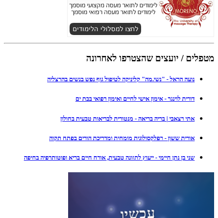
מטפלים / יועצים שהצטרפו לאחרונה
נועה הראל - "נשי.מה" קליניקה לטיפול גוף נפש בנשים בהרצליה
דורית לוינגר - אימון אישי לחיים ואימון רפואי בבת ים
אתי רצאבי | בריה בריאה - מנטורית לבריאות טבעית בחולון
אורית ששון - רפלקסולוגית מומחית ומדריכת הורים בפתח תקוה
שני בן נתן חיימי - ייעוץ לתזונה טבעית, אורח חיים בריא ופוטותרפיה בחיפה