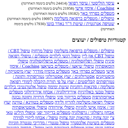
עיסוי הוליסטי / עיסוי רפואי
(24414 גולשים ביממה האחרונה)
Coaching / אימון אישי
(21958 גולשים ביממה האחרונה)
מטפלים בפרחי באך
(19182 גולשים ביממה האחרונה)
טיפולים / מטפלים ברפואה משלימה
(19097 גולשים ביממה האחרונה)
שטיפה אנרגטית / שיטת ד"ר נאדר בוטו
(17930 גולשים ביממה
האחרונה)
קטגוריות טיפולים / יעוצים
טיפולים / מטפלים ברפואה משלימה
טיפול מרחוק
טיפול CBT /
טיפול CBT און ליין
טיפול רגשי לילדים
מטפלים / טיפולי רפואה
סינית
טיפולי רפלקסולוגיה / מטפלים ברפלקסולוגיה
טיפולי
הומאופתיה
טיפולי שיאצו / מטפלים בשיאצו
Coaching / אימון
אישי
מטפלים בפרחי באך
מטפלים בדמיון מודרך
יעוץ מיסטיקה /
מיסטיקנים
אסטרולוגים / יעוץ אסטרולוגי
נטורופתיה ותזונה /
נטורופתים
קבליסטים / יעוץ על פי תורת הקבלה
לימודי רפואה
משלימה / סדנאות רוחניות
שיטת ימימה
טיפול אלטרנטיבי בילדים
טיפול טבעי באלרגיות
אירידיולוגיה / אבחון אירידיולוגי
מטפלים
בארומתרפיה
מטפלים בדיקור סיני
טיפולי הרזייה ותזונה נכונה
טיפולי רפואה משלימה להריון ולידה
מטפלים בטווינא / טווינה
יעוץ
זוגי / אימון אישי לזוגיות
טיפולי איורוודה
טיפולי אוסטיאופתיה
אבחון גרפולוגי / גרפולוגיה
מטפלים בדיקור יפני
טיפולי הילינג
טאי
צ'י
יוגה צחוק / סדנאות יוגה צחוק
טיפול / אבחון ליקויי למידה
מטפלים בשיטת אלכסנדר
טיפול טנטרי / מדריכי טנטרה וזוגיות
אבחון ויעוץ אישי
מטפלים בטכניקת בואן
טיפול / תרפיה בתנועה