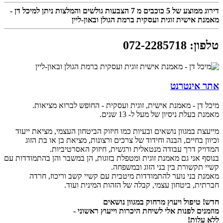
דירוג ממוצע של
5
כוכבים מ
7
הצבעות גולשים והמלצות ניתן למיכל דן -
מאמנת אישית זוגית ועסקית ברמת הגולן ובאון-ליין
טלפון
:
072-2285718
אתר אינטרנט
מיכל דן - מאמנת אישית, זוגית ועסקית - החופש לברוא מציאות.
מאמנת בעלת ניסיון של מעל ל- 13 שנים.
מייעצת במגוון נושאים ובעיות כמו חיזוק הביטחון העצמי, מציאת ייעוד
וכיוון בחיים, הבנה וחידוד של צרכים ורצונות, מציאת בן או בת הזוג
המדויק דרך עבודה מנטאלית ורגשית, חיזוק האסרטיביות.
בנוסף אני גם מאמנת זוגית ומטפלת בזוגות, הן במשבר והן בהתמודדות עם
קשיי תקשורת בין בני הזוג ובמשפחה.
מאמנת בני נוער להתמודדות מיטבית עם קשיי קשב וריכוז, חרדה
חברתית, ביטחון עצמי, קבלה של הזהות המינית ועוד.
חדש! טיפול ויעוץ מרחוק במגוון נושאים
מוזמנים לפנות אלי לשיחת היכרות וייעוץ ראשוני -
ללא עלות!