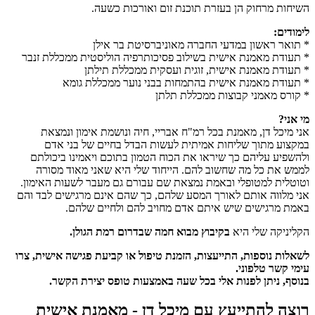
השיחות מרחוק הן בעזרת תוכנת זום ואורכות כשעה.
לימודים:
* תואר ראשון במדעי החברה מאוניברסיטת בר אילן
* תעודת מאמנת אישית בשילוב פסיכותרפיה הוליסטית ממכללת זנבר
* תעודת מאמנת אישית, זוגית ועסקית ממכללת תילתן
* תעודת מאמנת אישית בהתמחות בבני נוער ממכללת גומא
* קורס מאמני קבוצות ממכללת תלתן
מי אני?
אני מיכל דן, מאמנת בכל רמ"ח אבריי, חיה ונושמת אימון ונמצאת
במקצוע מתוך שליחות אמיתית לעשות הבדל בחיים של בני אדם
ולהשפיע עליהם כך שיראו את הכוח הטמון בתוכם ויאמינו ביכולתם
לממש את כל מה שחשוב להם. הייחוד שלי היא שאני מאוד מסורה
וטוטלית למטופלי ובאמת נמצאת שם עבורם גם מעבר לשעות האימון.
אני מלווה אותם לאורך המסע שלהם, כך שהם אינם מרגישים לבד והם
באמת מרגישים שיש איתם אדם מחויב להם ולחיים שלהם.
הקליניקה שלי היא
בקיבוץ מבוא חמה שבדרום רמת הגולן.
לשאלות נוספות, התייעצות, הזמנת טיפול או קביעת פגישה אישית, צרו
עימי קשר טלפוני.
בנוסף, ניתן לפנות אלי בכל שעה באמצעות טופס יצירת הקשר.
רוצה להתייעץ עם מיכל דן - מאמנת אישית