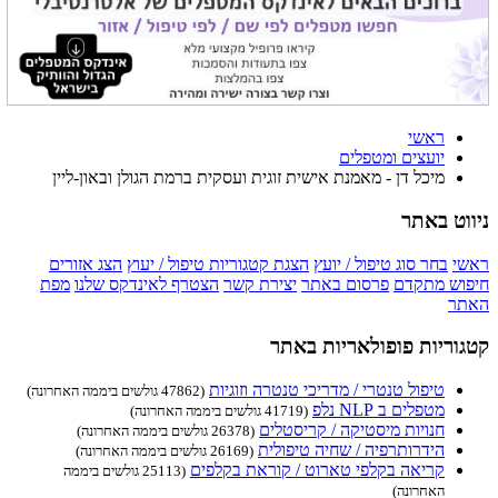
ראשי
יועצים ומטפלים
מיכל דן - מאמנת אישית זוגית ועסקית ברמת הגולן ובאון-ליין
ניווט באתר
ראשי
בחר סוג טיפול / יועץ
הצגת קטגוריות טיפול / יעוץ
הצג אזורים
חיפוש מתקדם
פרסום באתר
יצירת קשר
הצטרף לאינדקס שלנו
מפת
האתר
קטגוריות פופולאריות באתר
טיפול טנטרי / מדריכי טנטרה וזוגיות
(47862 גולשים ביממה האחרונה)
מטפלים ב NLP נלפ
(41719 גולשים ביממה האחרונה)
חנויות מיסטיקה / קריסטלים
(26378 גולשים ביממה האחרונה)
הידרותרפיה / שחיה טיפולית
(26169 גולשים ביממה האחרונה)
קריאה בקלפי טארוט / קוראת בקלפים
(25113 גולשים ביממה
האחרונה)