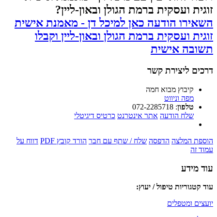
זוגית ועסקית ברמת הגולן ובאון-ליין?
השאירו הודעה כאן למיכל דן - מאמנת אישית
זוגית ועסקית ברמת הגולן ובאון-ליין וקבלו
תשובה אישית
דרכים ליצירת קשר
קיבוץ מבוא חמה
מפה וניווט
טלפון
:
072-2285718
שלח הודעה
אתר אינטרנט
כרטיס דיגיטלי
הוספת המלצה
הדפסה
שלח / שתף עם חבר
הורד קובץ PDF
דווח על
עמוד זה
עוד מידע
עוד קטגוריות טיפול / יעוץ:
יועצים ומטפלים