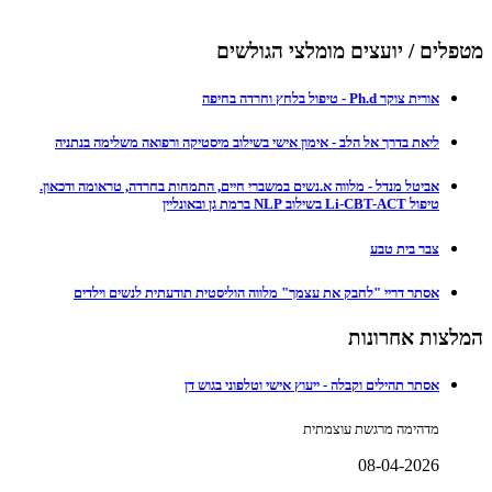
מטפלים / יועצים מומלצי הגולשים
אורית צוקר Ph.d - טיפול בלחץ וחרדה בחיפה
ליאת בדרך אל הלב - אימון אישי בשילוב מיסטיקה ורפואה משלימה בנתניה
אביטל מנדל - מלווה א.נשים במשברי חיים, התמחות בחרדה, טראומה ודכאון.
טיפול Li-CBT-ACT בשילוב NLP ברמת גן ובאונליין
צבר בית טבע
אסתר דריי "לחבק את עצמך" מלווה הוליסטית תודעתית לנשים וילדים
המלצות אחרונות
אסתר תהילים וקבלה - ייעוץ אישי וטלפוני בגוש דן
מדהימה מרגשת עוצמתית
08-04-2026