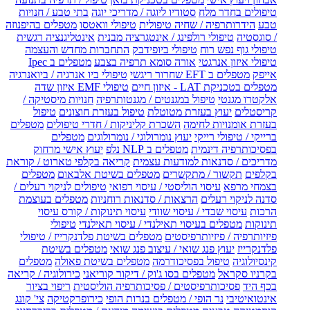
טיפולים בחדר מלח
סטודיו ליוגה / מדריכי יוגה
בתי טבע / חנויות
טבע
הידרותרפיה / שחיה טיפולית
טיפולי וואטסו
מטפלים בהיפנוזה
/ סוגסטיה
טיפולי רולפינג / אינטגרציה מבנית
אינטליגנציה רגשית
טיפולי גוף נפש רוח
טיפולי ביופידבק
התחברות מחדש והעצמה
טיפולי איזון אנרגטי
אורה סומא תרפיה בצבע
מטפלים ב Ipec
אייפק
מטפלים ב EFT שחרור ריגשי
טיפולי ביו אנרגיה / ביואנרגיה
מטפלים בטכניקת LAT - איזון חיים
טיפולי EMF איזון שדה
אלקטרו מגנטי
טיפול במגנטים / מגנטותרפיה
חנויות מיסטיקה /
קריסטלים
יעוץ בעזרת מטוטלת
טיפול בעזרת חוצונים
טיפול
בעזרת אומנויות לחימה
השכרת קליניקות / חדרי טיפולים
מטפלים
ברייקי / טיפולי רייקי
יעוץ נומרולוגי / נומרולוגים
מטפלים
בפסיכותרפיה דינמית
מטפלים ב NLP נלפ
יעוץ אישי מרחוק
מדריכים / סדנאות למודעות עצמית
קריאה בקלפי טארוט / קוראת
בקלפים
תקשור / מתקשרים
מטפלים בשיטת אלבאום
מטפלים
בצמחי מרפא
עיסוי הוליסטי / עיסוי רפואי
טיפולים לניקוי רעלים /
סדנה לניקוי רעלים
הרצאות / סדנאות רוחניות
מטפלים בעוצמת
הרכות
עיסוי שבדי / עיסוי שוודי
עיסוי תינוקות / קורס עיסוי
תינוקות
מטפלים בעיסוי תאילנדי / עיסוי תאילנדי
טיפולי
פיזיותרפיה / פיזיותרפיסטים
מטפלים בשיטת פלדנקרייז / טיפולי
פלדנקרייז
יעוץ פנג שואי / עיצוב פנג שואי
מטפלים בשיטת
קינסיולוגיה
טיפול בפסיכודרמה
מטפלים בשיטת פאולה
מטפלים
בקרניו סקראל
מטפלים בסו ג'וק / דיקור קוריאני
כירולוגיה / קריאה
בכף היד
פסיכותרפיסטים / פסיכותרפיה הוליסטית
ריפוי בציור
אינטואיטיבי
נר הופי / מטפלים בנרות הופי
כירופרקטיקה
צי' קונג