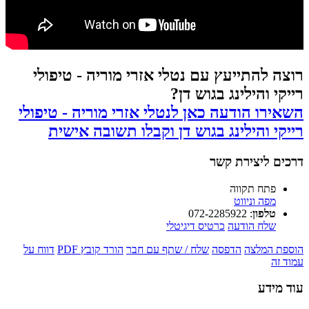
רוצה להתייעץ עם נטלי אזרי מוריה - טיפולי
רייקי והילינג בגוש דן?
השאירו הודעה כאן לנטלי אזרי מוריה - טיפולי
רייקי והילינג בגוש דן וקבלו תשובה אישית
דרכים ליצירת קשר
פתח תקווה
מפה וניווט
טלפון
:
072-2285922
שלח הודעה
כרטיס דיגיטלי
הוספת המלצה
הדפסה
שלח / שתף עם חבר
הורד קובץ PDF
דווח על
עמוד זה
עוד מידע