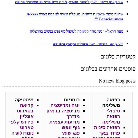
שני בן נתן חיימי - ייעוץ לתזונה טבעית, אורח חיים בריא ופוטותרפיה בחיפה
שרונה סופר -מאמנת רוחנית, מטפלת ומורה לאקסס בארס Access
Consciousness™
נועה הראל - "נשי.מה" קליניקה לטיפול גוף נפש בנשים בהרצליה
רוני בן לב - רוניוגה - יוגה טיפולית בקיבוץ פלמחים
קטגוריות בלוגים
פוסטים אחרונים בבלוגים
No new blog posts
רפואה
רוחניות
מיסטיקה
משלימה
יוגה ומדיטציה
קריאה
טיפולי
מדיטציה בדמיון
בטארוט
רפואה
מודרך
אונליין
משלימה
מודעות עצמית
פירוש קלפי
רפואה סינית
גוף ונפש
טארוט
פרחי באך
פנג שואי
נומרולוגיה