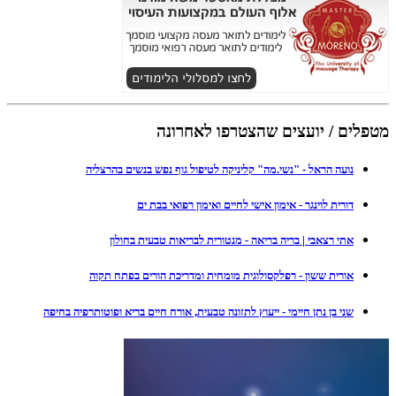
מטפלים / יועצים שהצטרפו לאחרונה
נועה הראל - "נשי.מה" קליניקה לטיפול גוף נפש בנשים בהרצליה
דורית לוינגר - אימון אישי לחיים ואימון רפואי בבת ים
אתי רצאבי | בריה בריאה - מנטורית לבריאות טבעית בחולון
אורית ששון - רפלקסולוגית מומחית ומדריכת הורים בפתח תקוה
שני בן נתן חיימי - ייעוץ לתזונה טבעית, אורח חיים בריא ופוטותרפיה בחיפה