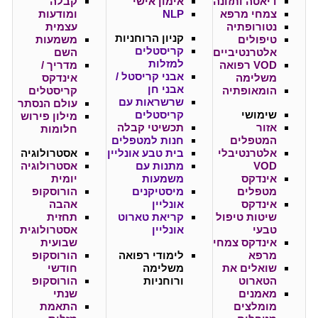
דיאטה ותזונה
אימון אישי
קבלה
צמחי מרפא
NLP
ומודעות
נטורופתיה
עצמית
קניון
הרוחניות
טיפולים
משמעות
קריסטלים
אלטרנטיביים
השם
למזלות
VOD רפואה
מדריך /
אבני קריסטל /
משלימה
אינדקס
אבני חן
הומאופתיה
קריסטלים
שרשראות עם
עולם הנסתר
שימושי
קריסטלים
מילון פירוש
אזור
תכשיטי קבלה
חלומות
המטפלים
חנות למטפלים
אלטרנטיבלי
בית טבע אונליין
אסטרולוגיה
VOD
מתנות עם
אסטרולוגיה
אינדקס
משמעות
יומית
מטפלים
מיסטיקנים
הורוסקופ
אינדקס
אונליין
אהבה
שיטות טיפול
קריאת טארוט
תחזית
טבעי
אונליין
אסטרולוגית
אינדקס צמחי
שבועית
מרפא
לימודי רפואה
הורוסקופ
שואלים את
משלימה
חודשי
הטארוט
ורוחניות
הורוסקופ
מאמנים
שנתי
מומלצים
התאמת