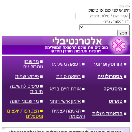
חיפוש לפי שם או טיפול:
בחר אזור / עיר:
חפש
■
מחשבון
■
הורוסקופ יומי
■
רפואה משלימה
נומרולוגיה
■
אסטרולוגיה
■
רפואה סינית
■
פירוש שמות
■
טיפים לחשיבה
■
מיסטיקה
■
אורח חיים בריא
חיובית
■
טארוט
■
אימון אישי רוחני
■
מחשבוני תזונה
■
הגשמה עצמית
■
הצטרפות יועצים
■
התאמת מזלות
והעצמה
ומטפלים