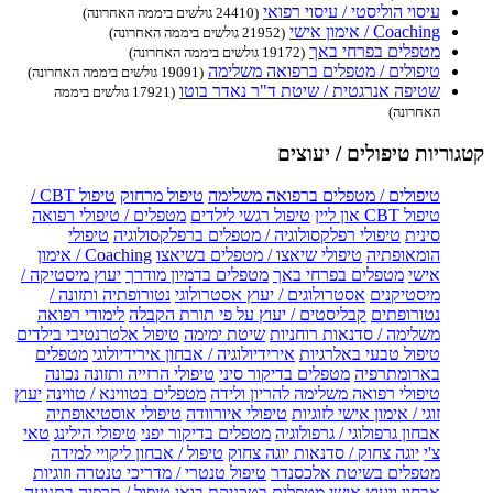
עיסוי הוליסטי / עיסוי רפואי
(24410 גולשים ביממה האחרונה)
Coaching / אימון אישי
(21952 גולשים ביממה האחרונה)
מטפלים בפרחי באך
(19172 גולשים ביממה האחרונה)
טיפולים / מטפלים ברפואה משלימה
(19091 גולשים ביממה האחרונה)
שטיפה אנרגטית / שיטת ד"ר נאדר בוטו
(17921 גולשים ביממה
האחרונה)
קטגוריות טיפולים / יעוצים
טיפולים / מטפלים ברפואה משלימה
טיפול מרחוק
טיפול CBT /
טיפול CBT און ליין
טיפול רגשי לילדים
מטפלים / טיפולי רפואה
סינית
טיפולי רפלקסולוגיה / מטפלים ברפלקסולוגיה
טיפולי
הומאופתיה
טיפולי שיאצו / מטפלים בשיאצו
Coaching / אימון
אישי
מטפלים בפרחי באך
מטפלים בדמיון מודרך
יעוץ מיסטיקה /
מיסטיקנים
אסטרולוגים / יעוץ אסטרולוגי
נטורופתיה ותזונה /
נטורופתים
קבליסטים / יעוץ על פי תורת הקבלה
לימודי רפואה
משלימה / סדנאות רוחניות
שיטת ימימה
טיפול אלטרנטיבי בילדים
טיפול טבעי באלרגיות
אירידיולוגיה / אבחון אירידיולוגי
מטפלים
בארומתרפיה
מטפלים בדיקור סיני
טיפולי הרזייה ותזונה נכונה
טיפולי רפואה משלימה להריון ולידה
מטפלים בטווינא / טווינה
יעוץ
זוגי / אימון אישי לזוגיות
טיפולי איורוודה
טיפולי אוסטיאופתיה
אבחון גרפולוגי / גרפולוגיה
מטפלים בדיקור יפני
טיפולי הילינג
טאי
צ'י
יוגה צחוק / סדנאות יוגה צחוק
טיפול / אבחון ליקויי למידה
מטפלים בשיטת אלכסנדר
טיפול טנטרי / מדריכי טנטרה וזוגיות
אבחון ויעוץ אישי
מטפלים בטכניקת בואן
טיפול / תרפיה בתנועה