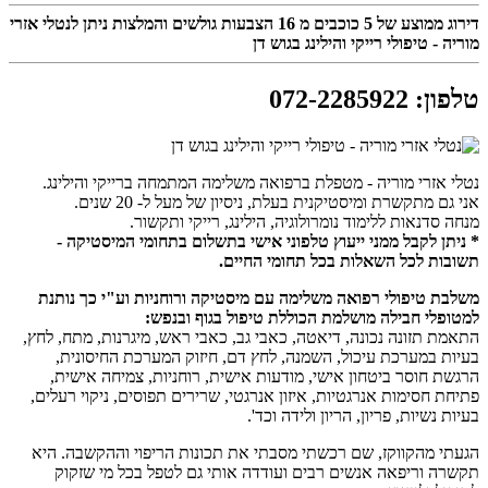
דירוג ממוצע של
5
כוכבים מ
16
הצבעות גולשים והמלצות ניתן לנטלי אזרי
מוריה - טיפולי רייקי והילינג בגוש דן
טלפון
:
072-2285922
נטלי אזרי מוריה - מטפלת ברפואה משלימה המתמחה ברייקי והילינג.
אני גם מתקשרת ומיסטיקנית בעלת, ניסיון של מעל ל- 20 שנים.
מנחה סדנאות ללימוד נומרולוגיה, הילינג, רייקי ותקשור.
* ניתן לקבל ממני ייעוץ טלפוני אישי בתשלום בתחומי המיסטיקה -
תשובות לכל השאלות בכל תחומי החיים.
משלבת טיפולי רפואה משלימה עם מיסטיקה ורוחניות וע"י כך נותנת
למטופלי חבילה מושלמת הכוללת טיפול בגוף ובנפש:
התאמת תזונה נכונה, דיאטה, כאבי גב, כאבי ראש, מיגרנות, מתח, לחץ,
בעיות במערכת עיכול, השמנה, לחץ דם, חיזוק המערכת החיסונית,
הרגשת חוסר ביטחון אישי, מודעות אישית, רוחניות, צמיחה אישית,
פתיחת חסימות אנרגטיות, איזון אנרגטי, שרירים תפוסים, ניקוי רעלים,
בעיות נשיות, פריון, הריון ולידה וכד'.
הגעתי מהקווקז, שם רכשתי מסבתי את תכונות הריפוי וההקשבה. היא
תקשרה וריפאה אנשים רבים ועודדה אותי גם לטפל בכל מי שזקוק