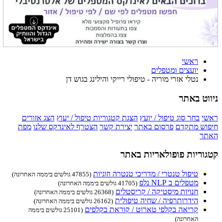
ראשי
יועצים ומטפלים
נטלי אזרי מוריה - טיפולי רייקי והילינג בגוש דן
ניווט באתר
ראשי
בחר סוג טיפול / יועץ
הצגת קטגוריות טיפול / יעוץ
הצג אזורים
חיפוש מתקדם
פרסום באתר
יצירת קשר
הצטרף לאינדקס שלנו
מפת
האתר
קטגוריות פופולאריות באתר
טיפול טנטרי / מדריכי טנטרה וזוגיות
(47855 גולשים ביממה האחרונה)
מטפלים ב NLP נלפ
(41705 גולשים ביממה האחרונה)
חנויות מיסטיקה / קריסטלים
(26368 גולשים ביממה האחרונה)
הידרותרפיה / שחיה טיפולית
(26162 גולשים ביממה האחרונה)
קריאה בקלפי טארוט / קוראת בקלפים
(25101 גולשים ביממה
האחרונה)