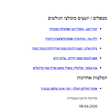
מטפלים / יועצים מומלצי הגולשים
יונתן יושע - טיפול רגשי ופסיכולוגי באשדוד
דלית גנון - מתקשרת ופסיכותרפיסטית רוחנית
מיקה אדיב - יועצת לתזונה נכונה ואירידיולוגית בהוד השרון
ספא לנשמה בכפר וורדים - עדינה חיים
ענת עמבר - אלימלך. טיפולי שיאצו ופרחי באך בירושלים
המלצות אחרונות
אסתר תהילים וקבלה - ייעוץ אישי וטלפוני בגוש דן
מדהימה מרגשת עוצמתית
08-04-2026