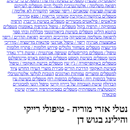
קוסמטיקה טבעית
מטפלים בנשימה מודעת / מטפלים בריברסינג
רפואה משלימה / אלטרנטיבית לבעלי חיים
מטפלים לשיקום
פגיעות ופציעות
שמאניזם / ריפוי שמאני
תקשורת לא אלימה /
מטפלים בתקשורת מקרבת
מועדוני בריאות / ספא
מדריכי
פילאטיס / פילאטיס מכשירים
מטפלים בשיטת גרינברג
תרפיה
במוסיקה / תרפיה בקול
מטפלים / טיפול בתרפיה באומנות
מטפלים
בתטא הילינג
מטפלים בשיטת ביואורגונומי
מכללות ובתי ספר
לרפואה משלימה ומיסטיקה
מדריכים רוחניים
רפואת תדרים / ריפוי
באמצעות אנרגיה
ריפוי / טיפול אנרגטי
סדנאות מדיטציה / מדריכי
מדיטציה
מטפלים בשחזור גלגולים
פירוש חלומות / פתרון חלומות
טיפול / מטפלים בקריסטלים
שטיפה אנרגטית / שיטת ד"ר נאדר
בוטו
מטפלים בשיטת המסע
מטפלים באקסס בארס
מיינדפולנס
מטפלים באקופרסורה / ג'ין שין
מטפלים בגישת האקומי / טיפול
בשיטת האקומי
הדרכת הורים
מכירת מוצרי העידן החדש
ציוד
למטפלים ומוצרים
עמותות וארגונים
הטבות לגולשי אלטרנטיבלי
טיפול בכוסות רוח / מטפלים בכוסות רוח
מטפלים בשיטת עין
הבדולח
שיטת העבודה של ביירון קייטי
טיפול רגשי למבוגרים
קונסטלציה משפחתית
מטפלים בפסיכותרפיה דינמית
שיטת
סובאדה
נטלי אזרי מוריה - טיפולי רייקי
והילינג בגוש דן