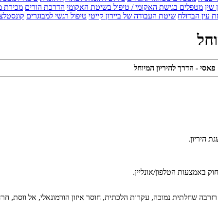
 שין
מטפלים בגישת האקומי / טיפול בשיטת האקומי
הדרכת הורים
מכירת מ
 עין הבדולח
שיטת העבודה של ביירון קייטי
טיפול רגשי למבוגרים
קונסטלצ
וחל
אסי - הדרך להיריון המיוחל
ת היריון.
וק באמצעות הטלפון/אונליין.
ייעצת במגוון נושאים כמו אנדומיטריוזיס, רירית דקה, FSH גבוה, רזרבה שחלתית נמוכה, עקרות הלכתית, חוסר 