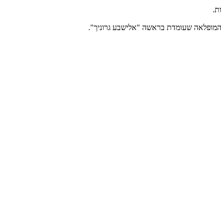
ת.
 המופלאה שעומדת בראשה "אלישבע גרוניך".