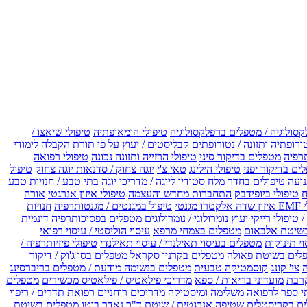
קסולוגיה / מטפלים ברפלקסולוגיה
טיפולי הומאופתיה
טיפולי שיאצו /
ורופתיה ותזונה / נטורופתים
קבליסטים / יעוץ על פי תורת הקבלה
לימודי
רפיה
מטפלים בדיקור סיני
טיפולי הרזייה ותזונה נכונה
טיפולי רפואה
ים בדיקור יפני
טיפולי הילינג
טאי צ'י
יוגה צחוק / סדנאות יוגה צחוק
טיפול
נועה
טיפולים בחדר מלח
סטודיו ליוגה / מדריכי יוגה
בתי טבע / חנויות טבע
ח
טיפולי ביופידבק
התחברות מחדש והעצמה
טיפולי איזון אנרגטי
אורה
ו מגנטי
טיפול במגנטים / מגנטותרפיה
חנויות
 טיפולי רייקי
יעוץ נומרולוגי / נומרולוגים
מטפלים בפסיכותרפיה דינמית
שיטת אלבאום
מטפלים בצמחי מרפא
עיסוי הוליסטי / עיסוי רפואי
וי תינוקות
מטפלים בעיסוי תאילנדי / עיסוי תאילנדי
טיפולי פיזיותרפיה /
לים בשיטת פאולה
מטפלים בקרניו סקראל
מטפלים בסו ג'וק / דיקור
צי' קונג
קוסמטיקה טבעית
מטפלים בנשימה מודעת / מטפלים בריברסינג
רבת
מועדוני בריאות / ספא
מדריכי פילאטיס / פילאטיס מכשירים
מטפלים
י ספר לרפואה משלימה ומיסטיקה
מדריכים רוחניים
רפואת תדרים / ריפוי
ים בקריסטלים
שטיפה אנרגטית / שיטת ד"ר נאדר בוטו
מטפלים בשיטת