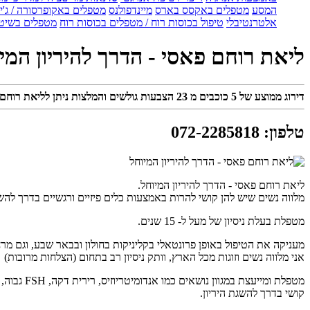
המסע
מטפלים באקסס בארס
מיינדפולנס
מטפלים באקופרסורה / ג'ין
אלטרנטיבלי
טיפול בכוסות רוח / מטפלים בכוסות רוח
מטפלים בשיטת
ליאת רוחם פאסי - הדרך להיריון המי
דירוג ממוצע של
5
כוכבים מ
23
הצבעות גולשים והמלצות ניתן לליאת רוחם פ
טלפון
:
072-2285818
ליאת רוחם פאסי - הדרך להיריון המיוחל.
מלווה נשים שיש להן קושי להרות באמצעות כלים פיזיים ורגשיים בדרך להשג
מטפלת בעלת ניסיון של מעל ל- 15 שנים.
מעניקה את הטיפול באופן פרונטאלי בקליניקות בחולון ובבאר שבע, וגם מרח
אני מלווה נשים וזוגות מכל הארץ, וותק ניסיון רב בתחום (הצלחות מרובות)
מטפלת ומ
קושי בדרך להשגת היריון.