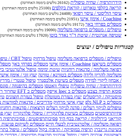
הידרותרפיה / שחיה טיפולית
(26162 גולשים ביממה האחרונה)
קריאה בקלפי טארוט / קוראת בקלפים
(25100 גולשים ביממה האחרונה)
עיסוי הוליסטי / עיסוי רפואי
(24408 גולשים ביממה האחרונה)
Coaching / אימון אישי
(21951 גולשים ביממה האחרונה)
מטפלים בפרחי באך
(19172 גולשים ביממה האחרונה)
טיפולים / מטפלים ברפואה משלימה
(19090 גולשים ביממה האחרונה)
שטיפה אנרגטית / שיטת ד"ר נאדר בוטו
(17920 גולשים ביממה האחרונה)
קטגוריות טיפולים / יעוצים
טיפולים / מטפלים ברפואה משלימה
טיפול מרחוק
טיפול CBT / טיפול CBT און ליין
מטפלים בשיאצו
Coaching / אימון אישי
מטפלים בפרחי באך
מטפלים
רפואה משלימה / סדנאות רוחניות
שיטת ימימה
טיפול אלטרנטיבי בי
משלימה להריון ולידה
מטפלים בטווינא / טווינה
יעוץ זוגי / אימון אישי 
/ אבחון ליקויי למידה
מטפלים בשיטת אלכסנדר
טיפול טנטרי / מדריכ
הידרותרפיה / שחיה טיפולית
טיפולי וואטסו
מטפלים בהיפנוזה / סוגס
סומא תרפיה בצבע
מטפלים ב Ipec אייפק
מטפלים ב EFT שחרור ריגשי
מיסטיקה / קריסטלים
יעוץ בעזרת מטוטלת
טיפול בעזרת חוצונים
טיפ
מטפלים ב NLP נלפ
יעוץ אישי מרחוק
מדריכים / סדנאות למודעות 
טיפולים לניקוי רעלים / סדנה לניקוי רעלים
הרצאות / סדנאות רוחניו
פיזיותרפיסטים
מטפלים בשיטת פלדנקרייז / טיפולי פלדנקרייז
יעוץ פנ
קוריאני
כירולוגיה / קריאה בכף היד
פסיכותרפיסטים / פסיכותרפיה ה
רפואה משלימה / אלטרנטיבית לבעלי חיים
מטפלים לשיקום פגיעות ו
בשיטת גרינברג
תרפיה במוסיקה / תרפיה בקול
מטפלים / טיפול בתרפ
באמצעות אנרגיה
ריפוי / טיפול אנרגטי
סדנאות מדיטציה / מדריכי מ