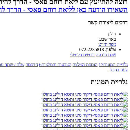
רוצה להתייעץ עם ליאת רוחם פאסי - הדרך להירי
השאירו הודעה כאן לליאת רוחם פאסי - הדרך להי
דרכים ליצירת קשר
חולון
באר שבע
מפה וניווט
טלפון
:
072-2285818
שלח הודעה
כרטיס דיגיטלי
גלריית תמונות
17
הוספת המלצה
הצבעות והמלצות
6
הדפסה
שלח / שתף עם
צפה בהכל
גלריית תמונות