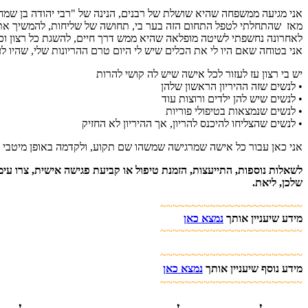
אני מגיעה ממשפחה שהיא שושלת של רבנים, הנינה של "רבי יהודה בן שמחון
מאז שהתחלתי לטפל התחום הזה בער בי, תחושה של שליחות, להמשיך את דרכ
לאחרונה נחשפתי לשיטה מופלאה שהיא ממש דרך חיים, להשגת כל רצון וכל
אני בטוחה שאם היו לי את הכלים שיש לי היום טרם ההריונות שלי, שהיו 
יש בי רצון עז לעזור לכל אישה שיש לה קושי להרות
• לנשים שזה ההיריון הראשון שלהן
• לנשים שיש להן ילדים ורוצות עוד
• לנשים שנמצאות בטיפולי פוריות
• לנשים שהצליחו להיכנס להריון, אך ההיריון לא החזיק
אני כאן עבור כל אישה שמרגישה שמשהו שם תקוע, ולקדמה באופן מיטבי וב
לשאלות נוספות, התייעצות, הזמנת טיפול או קביעת פגישה אישית, צרו עימ
שלכן, ליאת.
~~~~~~~~~~~~~~~~~~~~~~~
מידע שיעניין אותך
נמצא כאן
~~~~~~~~~~~~~~~~~~~~~~~
~~~~~~~~~~~~~~~~~~~~~~~
מידע נוסף שיעניין אותך
נמצא כאן
~~~~~~~~~~~~~~~~~~~~~~~