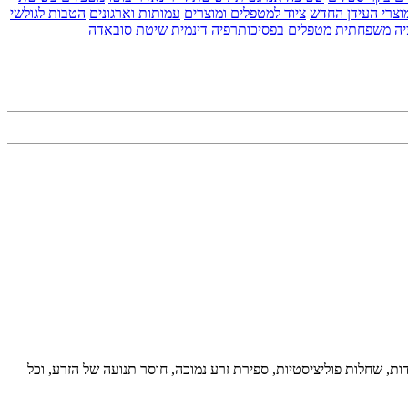
וצרי העידן החדש
ציוד למטפלים ומוצרים
עמותות וארגונים
הטבות לגולשי
יה משפחתית
מטפלים בפסיכותרפיה דינמית
שיטת סובאדה
איזון הורמונאלי, אל ווסת, חרדות, שחלות פוליציסטיות, ספירת זרע נמוכה, חוסר תנועה של הזרע, וכל