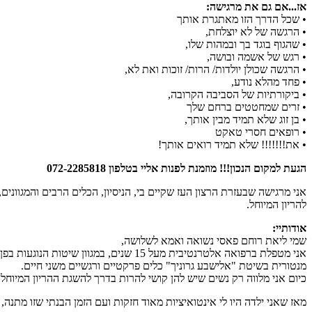
אז...אם גם את מרגישה:
• שכל הדרך הזו מאתגרת אותך
• הרגשה של לא יוצלחת,
• שהגוף בוגד בך ובמהות שלו,
• רגש של אשמה ובושה,
• הרגשה שכולן יולדות/ הרות/ זוכות ואת לא,
• פחד מהלא נודע,
• ביקורתיות של הסביבה הקרובה,
• זרים שמחטטים ברחם שלך
• בן זוג שלא תמיד מבין אותך,
• רופאים חסרי טאקט
• את!!!!!!! שלא תמיד רואים אותך!
הגעת למקום הנכון!!! מוזמנת לפנות אליי בטלפון 072-2285818
אני מרגישה שבעזרת הרצון העז שקיים בי, הניסיון, הכלים הרבים והמגווני
להריון המיוחל.
אודותיי:
שמי ליאת רוחם פאסי נשואה ואמא לשלושה,
אני מטפלת ברפואה אלטרנטיבית מעל 15 שני
מנטורית בשיטת "אלישבע גרוניך" כלים פרקטיים ורגשיים משני חיים.
כיום אני מלווה רק נשים שיש להן קושי להרות בדרך להשגת ההריון המיוחל
מאז שאני ילדה היו לי אינטואיציות מאוד חזקות ועם הזמן הבנתי שזו מתנה