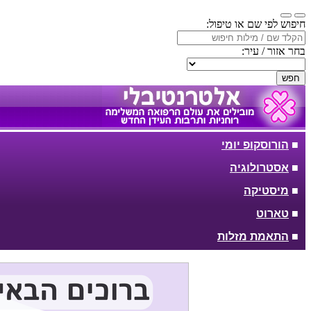
חיפוש לפי שם או טיפול:
בחר אזור / עיר:
חפש
■
הורוסקופ יומי
■
אסטרולוגיה
■
מיסטיקה
■
טארוט
■
התאמת מזלות