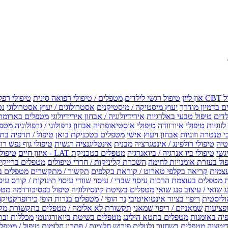
טיפול רגשי לילדים
מטפלים / טיפולי רפואה סינית
טיפולי רפל
 בדמיון מודרך
יעוץ מיסטיקה / מיסטיקנים
אסטרולוגים / יעוץ אסטרולוגי
נט
לדים
טיפול טבעי באלרגיות
אירידיולוגיה / אבחון אירידיולוגי
מטפלים בארומת
לזוגיות
טיפולי איורוודה
טיפולי אוסטיאופתיה
אבחון גרפולוגי / גרפולוגיה
מטפל
י טנטרה וזוגיות
אבחון ויעוץ אישי
מטפלים בטכניקת בואן
טיפול / תרפיה בת
טיה
טיפולי רולפינג / אינטגרציה מבנית
אינטליגנציה רגשית
טיפולי גוף נפש רו
טיפולי ביו אנרגיה / ביואנרגיה
מטפלים בטכניקת LAT - איזון חיים
טיפולי EMF איזון שדה אלקטר
ול בעזרת אומנויות לחימה
השכרת קליניקות / חדרי טיפולים
מטפלים ברייקי /
עצמית
קריאה בקלפי טארוט / קוראת בקלפים
תקשור / מתקשרים
מטפלים ב
ת
מטפלים בעוצמת הרכות
עיסוי שבדי / עיסוי שוודי
עיסוי תינוקות / קורס עיס
ג שואי / עיצוב פנג שואי
מטפלים בשיטת קינסיולוגיה
טיפול בפסיכודרמה
מטפ
וליסטית
ריפוי בציור אינטואיטיבי
נר הופי / מטפלים בנרות הופי
כירופרקטיקה
פציעות
שמאניזם / ריפוי שמאני
תקשורת לא אלימה / מטפלים בתקשורת מק
יה באומנות
מטפלים בתטא הילינג
מטפלים בשיטת ביואורגונומי
מכללות ובת
דיטציה
מטפלים בשחזור גלגולים
פירוש חלומות / פתרון חלומות
טיפול / מטפל