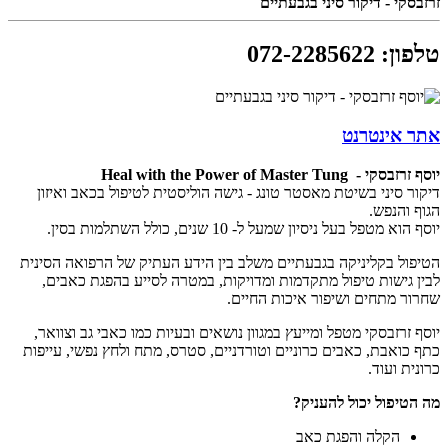
זרזבסקי - דיקור סיני בגבעתיים
טלפון
:
072-2285622
אתר אינטרנט
יוסף זרזבסקי - Heal with the Power of Master Tung
דיקור סיני בשיטת מאסטר טונג - גישה הוליסטית לטיפול בכאב ואיזון
הגוף והנפש.
יוסף הוא מטפל בעל ניסיון שמעל ל- 10 שנים, כולל השתלמות בסין.
הטיפול בקליניקה בגבעתיים משלב בין הידע העתיק של הרפואה הסינית
לבין גישות טיפול מתקדמות ומדויקות, במטרה לסייע בהפגת כאבים,
שחרור מתחים ושיפור איכות החיים.
יוסף זרזבסקי מטפל ומייעץ במגוון נושאים ובעיות כמו כאבי גב וצוואר,
כתף כואבת, כאבים כרוניים וטורדניים, סטרס, מתח ולחץ נפשי, עייפות
כרונית ועוד.
מה הטיפול יכול להעניק?
הקלה והפגת כאב