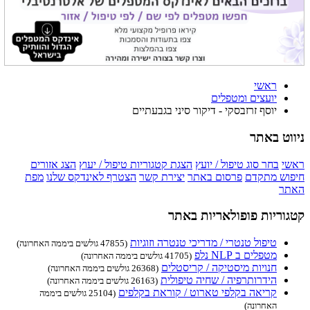
ראשי
יועצים ומטפלים
יוסף זרזבסקי - דיקור סיני בגבעתיים
ניווט באתר
ראשי
בחר סוג טיפול / יועץ
הצגת קטגוריות טיפול / יעוץ
הצג אזורים
חיפוש מתקדם
פרסום באתר
יצירת קשר
הצטרף לאינדקס שלנו
מפת
האתר
קטגוריות פופולאריות באתר
טיפול טנטרי / מדריכי טנטרה וזוגיות
(47855 גולשים ביממה האחרונה)
מטפלים ב NLP נלפ
(41705 גולשים ביממה האחרונה)
חנויות מיסטיקה / קריסטלים
(26368 גולשים ביממה האחרונה)
הידרותרפיה / שחיה טיפולית
(26163 גולשים ביממה האחרונה)
קריאה בקלפי טארוט / קוראת בקלפים
(25104 גולשים ביממה
האחרונה)