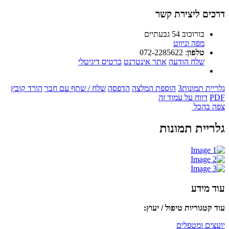
דרכים ליצירת קשר
בורוכוב 54 גבעתיים
מפה וניווט
טלפון
:
072-2285622
שלח הודעה
אתר אינטרנט
כרטיס דיגיטלי
גלריית תמונות
3
הוספת המלצה
הדפסה
שלח / שתף עם חבר
הורד קובץ
PDF
דווח על עמוד זה
צפה בהכל
גלריית תמונות
עוד מידע
עוד קטגוריות טיפול / יעוץ:
יועצים ומטפלים