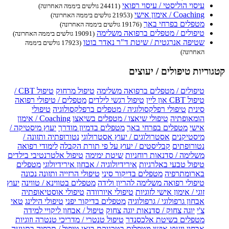
עיסוי הוליסטי / עיסוי רפואי
(24411 גולשים ביממה האחרונה)
Coaching / אימון אישי
(21953 גולשים ביממה האחרונה)
מטפלים בפרחי באך
(19176 גולשים ביממה האחרונה)
טיפולים / מטפלים ברפואה משלימה
(19091 גולשים ביממה האחרונה)
שטיפה אנרגטית / שיטת ד"ר נאדר בוטו
(17923 גולשים ביממה
האחרונה)
קטגוריות טיפולים / יעוצים
טיפולים / מטפלים ברפואה משלימה
טיפול מרחוק
טיפול CBT /
טיפול CBT און ליין
טיפול רגשי לילדים
מטפלים / טיפולי רפואה
סינית
טיפולי רפלקסולוגיה / מטפלים ברפלקסולוגיה
טיפולי
הומאופתיה
טיפולי שיאצו / מטפלים בשיאצו
Coaching / אימון
אישי
מטפלים בפרחי באך
מטפלים בדמיון מודרך
יעוץ מיסטיקה /
מיסטיקנים
אסטרולוגים / יעוץ אסטרולוגי
נטורופתיה ותזונה /
נטורופתים
קבליסטים / יעוץ על פי תורת הקבלה
לימודי רפואה
משלימה / סדנאות רוחניות
שיטת ימימה
טיפול אלטרנטיבי בילדים
טיפול טבעי באלרגיות
אירידיולוגיה / אבחון אירידיולוגי
מטפלים
בארומתרפיה
מטפלים בדיקור סיני
טיפולי הרזייה ותזונה נכונה
טיפולי רפואה משלימה להריון ולידה
מטפלים בטווינא / טווינה
יעוץ
זוגי / אימון אישי לזוגיות
טיפולי איורוודה
טיפולי אוסטיאופתיה
אבחון גרפולוגי / גרפולוגיה
מטפלים בדיקור יפני
טיפולי הילינג
טאי
צ'י
יוגה צחוק / סדנאות יוגה צחוק
טיפול / אבחון ליקויי למידה
מטפלים בשיטת אלכסנדר
טיפול טנטרי / מדריכי טנטרה וזוגיות
אבחון ויעוץ אישי
מטפלים בטכניקת בואן
טיפול / תרפיה בתנועה