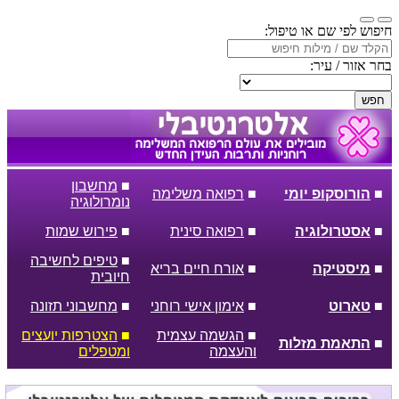
חיפוש לפי שם או טיפול:
בחר אזור / עיר:
חפש
■
מחשבון
■
הורוסקופ יומי
■
רפואה משלימה
נומרולוגיה
■
אסטרולוגיה
■
רפואה סינית
■
פירוש שמות
■
טיפים לחשיבה
■
מיסטיקה
■
אורח חיים בריא
חיובית
■
טארוט
■
אימון אישי רוחני
■
מחשבוני תזונה
■
הגשמה עצמית
■
הצטרפות יועצים
■
התאמת מזלות
והעצמה
ומטפלים