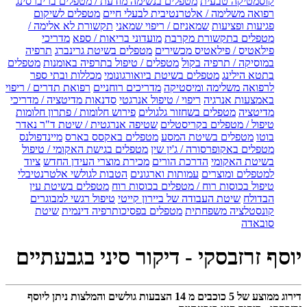
קוסמטיקה טבעית
מטפלים בנשימה מודעת / מטפלים בריברסינג
רפואה משלימה / אלטרנטיבית לבעלי חיים
מטפלים לשיקום
פגיעות ופציעות
שמאניזם / ריפוי שמאני
תקשורת לא אלימה /
מטפלים בתקשורת מקרבת
מועדוני בריאות / ספא
מדריכי
פילאטיס / פילאטיס מכשירים
מטפלים בשיטת גרינברג
תרפיה
במוסיקה / תרפיה בקול
מטפלים / טיפול בתרפיה באומנות
מטפלים
בתטא הילינג
מטפלים בשיטת ביואורגונומי
מכללות ובתי ספר
לרפואה משלימה ומיסטיקה
מדריכים רוחניים
רפואת תדרים / ריפוי
באמצעות אנרגיה
ריפוי / טיפול אנרגטי
סדנאות מדיטציה / מדריכי
מדיטציה
מטפלים בשחזור גלגולים
פירוש חלומות / פתרון חלומות
טיפול / מטפלים בקריסטלים
שטיפה אנרגטית / שיטת ד"ר נאדר
בוטו
מטפלים בשיטת המסע
מטפלים באקסס בארס
מיינדפולנס
מטפלים באקופרסורה / ג'ין שין
מטפלים בגישת האקומי / טיפול
בשיטת האקומי
הדרכת הורים
מכירת מוצרי העידן החדש
ציוד
למטפלים ומוצרים
עמותות וארגונים
הטבות לגולשי אלטרנטיבלי
טיפול בכוסות רוח / מטפלים בכוסות רוח
מטפלים בשיטת עין
הבדולח
שיטת העבודה של ביירון קייטי
טיפול רגשי למבוגרים
קונסטלציה משפחתית
מטפלים בפסיכותרפיה דינמית
שיטת
סובאדה
יוסף זרזבסקי - דיקור סיני בגבעתיים
דירוג ממוצע של
5
כוכבים מ
14
הצבעות גולשים והמלצות ניתן ליוסף