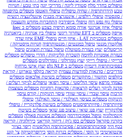
טיפולים בחדר מלח
סטודיו ליוגה / מדריכי יוגה
בתי טבע / חנויות
טבע
הידרותרפיה / שחיה טיפולית
טיפולי וואטסו
מטפלים בהיפנוזה
/ סוגסטיה
טיפולי רולפינג / אינטגרציה מבנית
אינטליגנציה רגשית
טיפולי גוף נפש רוח
טיפולי ביופידבק
התחברות מחדש והעצמה
טיפולי איזון אנרגטי
אורה סומא תרפיה בצבע
מטפלים ב Ipec
אייפק
מטפלים ב EFT שחרור ריגשי
טיפולי ביו אנרגיה / ביואנרגיה
מטפלים בטכניקת LAT - איזון חיים
טיפולי EMF איזון שדה
אלקטרו מגנטי
טיפול במגנטים / מגנטותרפיה
חנויות מיסטיקה /
קריסטלים
יעוץ בעזרת מטוטלת
טיפול בעזרת חוצונים
טיפול
בעזרת אומנויות לחימה
השכרת קליניקות / חדרי טיפולים
מטפלים
ברייקי / טיפולי רייקי
יעוץ נומרולוגי / נומרולוגים
מטפלים
בפסיכותרפיה דינמית
מטפלים ב NLP נלפ
יעוץ אישי מרחוק
מדריכים / סדנאות למודעות עצמית
קריאה בקלפי טארוט / קוראת
בקלפים
תקשור / מתקשרים
מטפלים בשיטת אלבאום
מטפלים
בצמחי מרפא
עיסוי הוליסטי / עיסוי רפואי
טיפולים לניקוי רעלים /
סדנה לניקוי רעלים
הרצאות / סדנאות רוחניות
מטפלים בעוצמת
הרכות
עיסוי שבדי / עיסוי שוודי
עיסוי תינוקות / קורס עיסוי
תינוקות
מטפלים בעיסוי תאילנדי / עיסוי תאילנדי
טיפולי
פיזיותרפיה / פיזיותרפיסטים
מטפלים בשיטת פלדנקרייז / טיפולי
פלדנקרייז
יעוץ פנג שואי / עיצוב פנג שואי
מטפלים בשיטת
קינסיולוגיה
טיפול בפסיכודרמה
מטפלים בשיטת פאולה
מטפלים
בקרניו סקראל
מטפלים בסו ג'וק / דיקור קוריאני
כירולוגיה / קריאה
בכף היד
פסיכותרפיסטים / פסיכותרפיה הוליסטית
ריפוי בציור
אינטואיטיבי
נר הופי / מטפלים בנרות הופי
כירופרקטיקה
צי' קונג