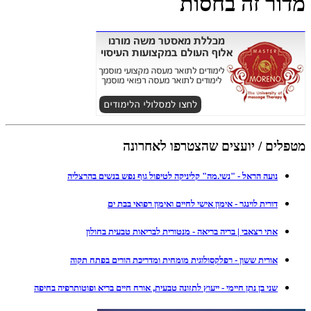
מדור זה בחסות
מטפלים / יועצים שהצטרפו לאחרונה
נועה הראל - "נשי.מה" קליניקה לטיפול גוף נפש בנשים בהרצליה
דורית לוינגר - אימון אישי לחיים ואימון רפואי בבת ים
אתי רצאבי | בריה בריאה - מנטורית לבריאות טבעית בחולון
אורית ששון - רפלקסולוגית מומחית ומדריכת הורים בפתח תקוה
שני בן נתן חיימי - ייעוץ לתזונה טבעית, אורח חיים בריא ופוטותרפיה בחיפה