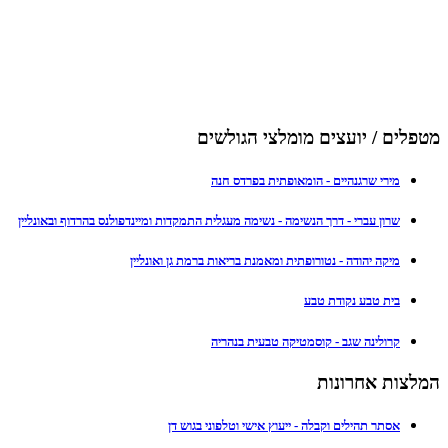
מטפלים / יועצים מומלצי הגולשים
מירי שרגנהיים - הומאופתית בפרדס חנה
שרון עברי - דרך הנשימה - נשימה מעגלית התמקדות ומיינדפולנס בהרדוף ובאונליין
מיקה יהודה - נטורופתית ומאמנת בריאות ברמת גן ואונליין
בית טבע נקודת טבע
קרולינה שגב - קוסמטיקה טבעית בנהריה
המלצות אחרונות
אסתר תהילים וקבלה - ייעוץ אישי וטלפוני בגוש דן