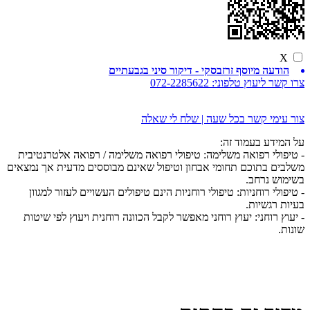
X
הודעה מיוסף זרזבסקי - דיקור סיני בגבעתיים
צרו קשר ליעוץ טלפוני:
072-2285622
צור עימי קשר בכל שעה | שלח לי שאלה
על המידע בעמוד זה:
- טיפולי רפואה משלימה: טיפולי רפואה משלימה / רפואה אלטרנטיבית
משלבים בתוכם תחומי אבחון וטיפול שאינם מבוססים מדעית אך נמצאים
בשימוש נרחב.
- טיפולי רוחניות: טיפולי רוחניות הינם טיפולים העשויים לעזור למגוון
בעיות רגשיות.
- יעוץ רוחני: יעוץ רוחני מאפשר לקבל הכוונה רוחנית ויעוץ לפי שיטות
שונות.