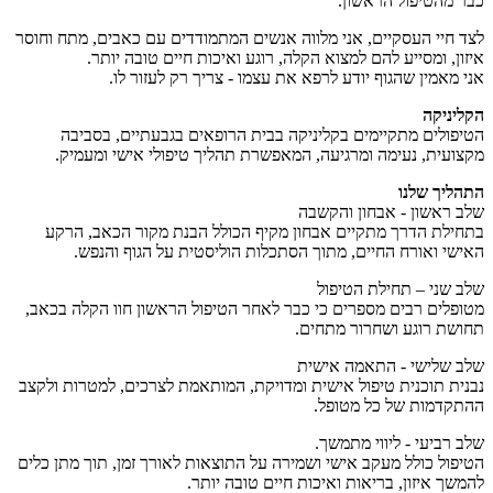
כבר מהטיפול הראשון.
לצד חיי העסקיים, אני מלווה אנשים המתמודדים עם כאבים, מתח וחוסר
איזון, ומסייע להם למצוא הקלה, רוגע ואיכות חיים טובה יותר.
אני מאמין שהגוף יודע לרפא את עצמו - צריך רק לעזור לו.
הקליניקה
הטיפולים מתקיימים בקליניקה בבית הרופאים בגבעתיים, בסביבה
מקצועית, נעימה ומרגיעה, המאפשרת תהליך טיפולי אישי ומעמיק.
התהליך שלנו
שלב ראשון - אבחון והקשבה
בתחילת הדרך מתקיים אבחון מקיף הכולל הבנת מקור הכאב, הרקע
האישי ואורח החיים, מתוך הסתכלות הוליסטית על הגוף והנפש.
שלב שני – תחילת הטיפול
מטופלים רבים מספרים כי כבר לאחר הטיפול הראשון חוו הקלה בכאב,
תחושת רוגע ושחרור מתחים.
שלב שלישי - התאמה אישית
נבנית תוכנית טיפול אישית ומדויקת, המותאמת לצרכים, למטרות ולקצב
ההתקדמות של כל מטופל.
שלב רביעי - ליווי מתמשך.
הטיפול כולל מעקב אישי ושמירה על התוצאות לאורך זמן, תוך מתן כלים
להמשך איזון, בריאות ואיכות חיים טובה יותר.