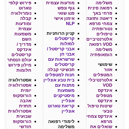
משלימה
מודעות עצמית
פירוש קלפי
רפואה סינית
גוף ונפש
טארוט
פרחי באך
פנג שואי
נומרולוגיה
דיאטה ותזונה
אימון אישי
קבלה
צמחי מרפא
NLP
ומודעות
נטורופתיה
עצמית
קניון
הרוחניות
טיפולים
משמעות
קריסטלים
אלטרנטיביים
השם
למזלות
VOD רפואה
מדריך /
אבני קריסטל /
משלימה
אינדקס
אבני חן
הומאופתיה
קריסטלים
שרשראות עם
עולם הנסתר
שימושי
קריסטלים
מילון פירוש
אזור
תכשיטי קבלה
חלומות
המטפלים
חנות למטפלים
אלטרנטיבלי
בית טבע אונליין
אסטרולוגיה
VOD
מתנות עם
אסטרולוגיה
אינדקס
משמעות
יומית
מטפלים
מיסטיקנים
הורוסקופ
אינדקס
אונליין
אהבה
שיטות טיפול
קריאת טארוט
תחזית
טבעי
אונליין
אסטרולוגית
אינדקס צמחי
שבועית
מרפא
לימודי רפואה
הורוסקופ
שואלים את
משלימה
חודשי