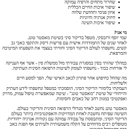
שחרור מתחים והרפיה עמוקה
שיפור איכות החיים הכללית
איזון פנימי ותחושת שלווה
חיזוק אנרגיה וחיוניות
שיפור איכות השינה
מי אני?
שמי יוסף זרזבסקי, מטפל בדיקור סיני בשיטת מאסטר טונג.
לאחר שנים של התמודדות אישית עם פריצות דיסק והתקפי כאבי גב
קשים, נחשפתי לעולם הדיקור הסיני וחוויתי בעצמי את השפעתו המיטיבה
והמרפאת.
במהלך שהותי בסין במסגרת עבודתי מול ממשלת סין - אשר אף העניקה
לי אזרחות כבוד - נחשפתי לעומק לשיטות הרפואה הסינית העתיקה.
מה שהחל כחיפוש אחר פתרון לכאב האישי שלי, הפך למסע חיים
ולשליחות.
העמקתי בלימודי הדיקור הסיני, הוסמכתי כמטפל ונחשפתי לידע העתיק
והייחודי של שיטת “מאסטר טונג” - שיטה שמאפשרת טיפול עמוק, מדויק
ואפקטיבי במגוון רחב של כאבים וחסימות.
מאסטר טונג נחשב לאחד מגדולי הרפואה הסינית והדיקור בעולם.
השיטה שפיתח נחשבת לאחת המדויקות והאפקטיביות ביותר בעולם
הדיקור הסיני, ומתבססת על עבודה עמוקה עם נקודות אנרגיה ייחודיות.
מטופלים רבים מדווחים על הקלה משמעותית ולעיתים אף הפגת כאב