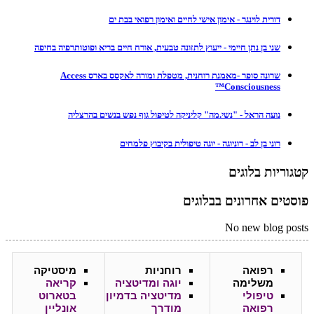
דורית לוינגר - אימון אישי לחיים ואימון רפואי בבת ים
שני בן נתן חיימי - ייעוץ לתזונה טבעית, אורח חיים בריא ופוטותרפיה בחיפה
שרונה סופר -מאמנת רוחנית, מטפלת ומורה לאקסס בארס Access
Consciousness™
נועה הראל - "נשי.מה" קליניקה לטיפול גוף נפש בנשים בהרצליה
רוני בן לב - רוניוגה - יוגה טיפולית בקיבוץ פלמחים
קטגוריות בלוגים
פוסטים אחרונים בבלוגים
No new blog posts
רפואה
רוחניות
מיסטיקה
משלימה
יוגה ומדיטציה
קריאה
טיפולי
מדיטציה בדמיון
בטארוט
רפואה
מודרך
אונליין