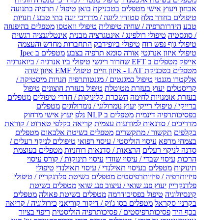
אבחון ויעוץ אישי
מטפלים בטכניקת בואן
טיפול / תרפיה בתנועה
טיפולים בחדר מלח
סטודיו ליוגה / מדריכי יוגה
בתי טבע / חנויות
טבע
הידרותרפיה / שחיה טיפולית
טיפולי וואטסו
מטפלים בהיפנוזה
/ סוגסטיה
טיפולי רולפינג / אינטגרציה מבנית
אינטליגנציה רגשית
טיפולי גוף נפש רוח
טיפולי ביופידבק
התחברות מחדש והעצמה
טיפולי איזון אנרגטי
אורה סומא תרפיה בצבע
מטפלים ב Ipec
אייפק
מטפלים ב EFT שחרור ריגשי
טיפולי ביו אנרגיה / ביואנרגיה
מטפלים בטכניקת LAT - איזון חיים
טיפולי EMF איזון שדה
אלקטרו מגנטי
טיפול במגנטים / מגנטותרפיה
חנויות מיסטיקה /
קריסטלים
יעוץ בעזרת מטוטלת
טיפול בעזרת חוצונים
טיפול
בעזרת אומנויות לחימה
השכרת קליניקות / חדרי טיפולים
מטפלים
ברייקי / טיפולי רייקי
יעוץ נומרולוגי / נומרולוגים
מטפלים
בפסיכותרפיה דינמית
מטפלים ב NLP נלפ
יעוץ אישי מרחוק
מדריכים / סדנאות למודעות עצמית
קריאה בקלפי טארוט / קוראת
בקלפים
תקשור / מתקשרים
מטפלים בשיטת אלבאום
מטפלים
בצמחי מרפא
עיסוי הוליסטי / עיסוי רפואי
טיפולים לניקוי רעלים /
סדנה לניקוי רעלים
הרצאות / סדנאות רוחניות
מטפלים בעוצמת
הרכות
עיסוי שבדי / עיסוי שוודי
עיסוי תינוקות / קורס עיסוי
תינוקות
מטפלים בעיסוי תאילנדי / עיסוי תאילנדי
טיפולי
פיזיותרפיה / פיזיותרפיסטים
מטפלים בשיטת פלדנקרייז / טיפולי
פלדנקרייז
יעוץ פנג שואי / עיצוב פנג שואי
מטפלים בשיטת
קינסיולוגיה
טיפול בפסיכודרמה
מטפלים בשיטת פאולה
מטפלים
בקרניו סקראל
מטפלים בסו ג'וק / דיקור קוריאני
כירולוגיה / קריאה
בכף היד
פסיכותרפיסטים / פסיכותרפיה הוליסטית
ריפוי בציור