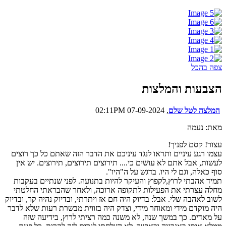
צפה בהכל
הצבעות והמלצות
המלצה לטל שלם
, 07-09-2024 02:11PM
מאת: נעמה
עצור! קסם לפניך!
עצמו רגע עיניים ותראו לנגד עיניכם את הדבר הזה שאתם כל כך רוצים
לעשות, אבל אתם לא עושים כי.... תירוצים תירוצים, תירוצים. יש אין
סוף כאלה, וגם לי היו. בדגש על ה"היו".
תמיד אהבתי לרוץ,לקפוץ והעיקר להיות בתנועה. לפני שנתיים בעקבות
מחלה עצרתי את הפעילות לתקופה ארוכה, ולאחר שהבראתי החלטתי
לשוב לאהבה שלי. אבל: בדיוק היה חם אז ויתרתי, ובדיוק נהיה קר, ובדיוק
היה מוקדם מידי ומאוחר מידי, וצדק היה בזווית מבשרת רעות שלא לדבר
על מאדים. כך במשך שנה, לא משנה כמה רציתי לרוץ, בידיעה שזה