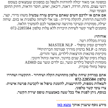
כמפונה אני מאוד יכולה להזדהות ולטפל גם במפונים שנמצאים בעומס
רגשי עצום, מתח, חרדה, דאגה, דיכאון, יאוש, חוסר וודאות, חיזוק החוסן
הפנימי ועוד.
אם אתם או ילדכם חשים שאתם צריכים עזרה עכשיו!
משהו מיידי, קצר,
להרגעת הרוחות, להקלה מיידית - פנו אלי לשיחה טלפונית או בזום. שיחה
יעילה, ממוקדת ובעיקר מרגיעה שתאפשר לכם להמשיך הלאה.
מוזמנים ליצור קשר לשיחת היכרות ללא עלות טלפון: 072-2285584
אודותיי:
בוגרת מכללת רטר.
לימודים ונסיון טיפולי - MASTER NLP
מנחה ב- NLP בדמיון מודרך ופנורמה חברתית™
מקיימת סדנאות והרצאות לילדים, נוער והורים.
בעלת ניסיון של 20 שנים בחינוך, הוראה וניהול חינוכי.
מומחית לטיפול בילדים ונוער, גם ילדים ונוער עם ADHD
טיפול בחולי סוכרת.
אתם במרחק שיחת טלפון מתחושת הקלה ושיחרור - התקשרו ושחררו
טלפון: 072-2285584
לשאלות נוספות, להתייעצות, להזמנת טיפול או לקביעת פגישה אישית-
צרו עימי קשר טלפוני.
בנוסף, ניתן לפנות אלי בכל שעה באמצעות טופס יצירת הקשר.
~~~~~~~~~~~~~~~~~~~~~~~
מידע נוסף שיעניין אותך
נמצא כאן