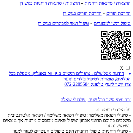
הרצאות / סדנאות רוחניות
»
הרצאות / סדנאות רוחניות בגוש דן
הדרכת הורים
»
הדרכת הורים בגוש דן
טיפול רגשי למבוגרים
»
טיפול רגשי למבוגרים בגוש דן
X
הודעה מטל שלם - טיפולים רגשיים ב-NLP באונליין. מטפלת בכל
הגילאים, מומחית לטיפול בילדים ונוער
צרו קשר ליעוץ טלפוני:
072-2285584
צור עימי קשר בכל שעה | שלח לי שאלה
על המידע בעמוד זה:
- טיפולי רפואה משלימה: טיפולי רפואה משלימה / רפואה אלטרנטיבית
משלבים בתוכם תחומי אבחון וטיפול שאינם מבוססים מדעית אך נמצאים
בשימוש נרחב.
- טיפולי רוחניות: טיפולי רוחניות הינם טיפולים העשויים לעזור למגוון