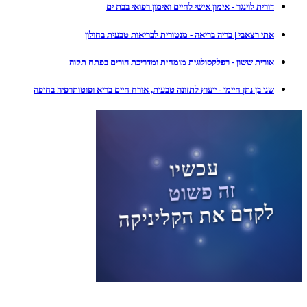
דורית לוינגר - אימון אישי לחיים ואימון רפואי בבת ים
אתי רצאבי | בריה בריאה - מנטורית לבריאות טבעית בחולון
אורית ששון - רפלקסולוגית מומחית ומדריכת הורים בפתח תקוה
שני בן נתן חיימי - ייעוץ לתזונה טבעית, אורח חיים בריא ופוטותרפיה בחיפה