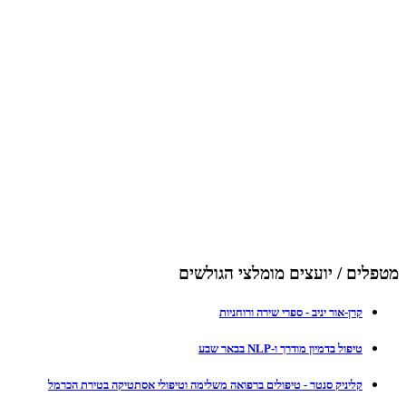
מטפלים / יועצים מומלצי הגולשים
קרן-אור יניב - ספרי שירה ורוחניות
טיפול בדמיון מודרך ו-NLP בבאר שבע
קליניק סנטר - טיפולים ברפואה משלימה וטיפולי אסתטיקה בטירת הכרמל