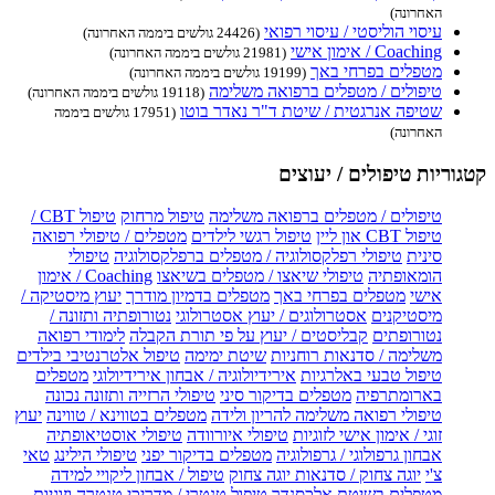
האחרונה)
עיסוי הוליסטי / עיסוי רפואי
(24426 גולשים ביממה האחרונה)
Coaching / אימון אישי
(21981 גולשים ביממה האחרונה)
מטפלים בפרחי באך
(19199 גולשים ביממה האחרונה)
טיפולים / מטפלים ברפואה משלימה
(19118 גולשים ביממה האחרונה)
שטיפה אנרגטית / שיטת ד"ר נאדר בוטו
(17951 גולשים ביממה
האחרונה)
קטגוריות טיפולים / יעוצים
טיפולים / מטפלים ברפואה משלימה
טיפול מרחוק
טיפול CBT /
טיפול CBT און ליין
טיפול רגשי לילדים
מטפלים / טיפולי רפואה
סינית
טיפולי רפלקסולוגיה / מטפלים ברפלקסולוגיה
טיפולי
הומאופתיה
טיפולי שיאצו / מטפלים בשיאצו
Coaching / אימון
אישי
מטפלים בפרחי באך
מטפלים בדמיון מודרך
יעוץ מיסטיקה /
מיסטיקנים
אסטרולוגים / יעוץ אסטרולוגי
נטורופתיה ותזונה /
נטורופתים
קבליסטים / יעוץ על פי תורת הקבלה
לימודי רפואה
משלימה / סדנאות רוחניות
שיטת ימימה
טיפול אלטרנטיבי בילדים
טיפול טבעי באלרגיות
אירידיולוגיה / אבחון אירידיולוגי
מטפלים
בארומתרפיה
מטפלים בדיקור סיני
טיפולי הרזייה ותזונה נכונה
טיפולי רפואה משלימה להריון ולידה
מטפלים בטווינא / טווינה
יעוץ
זוגי / אימון אישי לזוגיות
טיפולי איורוודה
טיפולי אוסטיאופתיה
אבחון גרפולוגי / גרפולוגיה
מטפלים בדיקור יפני
טיפולי הילינג
טאי
צ'י
יוגה צחוק / סדנאות יוגה צחוק
טיפול / אבחון ליקויי למידה
מטפלים בשיטת אלכסנדר
טיפול טנטרי / מדריכי טנטרה וזוגיות