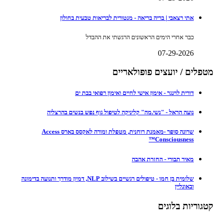
אתי רצאבי | בריה בריאה - מנטורית לבריאות טבעית בחולון
כבר אחרי הימים הראשונים הרגשתי את ההבדל
07-29-2026
מטפלים / יועצים פופולאריים
דורית לוינגר - אימון אישי לחיים ואימון רפואי בבת ים
נועה הראל - "נשי.מה" קליניקה לטיפול גוף נפש בנשים בהרצליה
שרונה סופר -מאמנת רוחנית, מטפלת ומורה לאקסס בארס Access
Consciousness™
מאיר תבורי - החזרת אהבה
שלומית בן חמו - טיפולים רגשיים בשילוב NLP, דמיון מודרך ותנועה בדימונה
ובאונליין
קטגוריות בלוגים