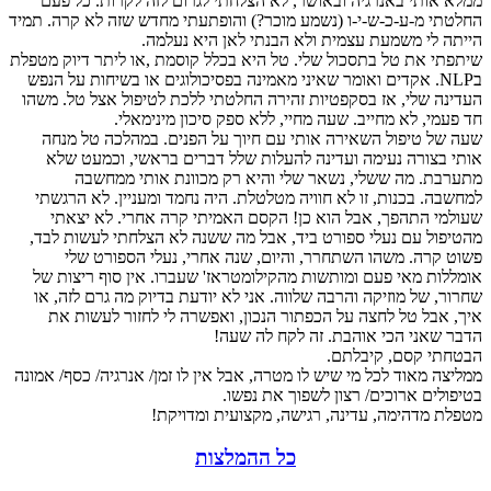
ממלא אותי באנרגיה ובאושר, לא הצלחתי לגרום לזה לקרות. כל פעם
החלטתי מ-ע-כ-ש-י-ו (נשמע מוכר?) והופתעתי מחדש שזה לא קרה. תמיד
הייתה לי משמעת עצמית ולא הבנתי לאן היא נעלמה.
שיתפתי את טל בתסכול שלי. טל היא בכלל קוסמת ,או ליתר דיוק מטפלת
בNLP. אקדים ואומר שאיני מאמינה בפסיכולוגים או בשיחות על הנפש
העדינה שלי, אז בסקפטיות זהירה החלטתי ללכת לטיפול אצל טל. משהו
חד פעמי, לא מחייב. שעה מחיי, ללא ספק סיכון מינימאלי.
שעה של טיפול השאירה אותי עם חיוך על הפנים. במהלכה טל מנחה
אותי בצורה נעימה ועדינה להעלות שלל דברים בראשי, וכמעט שלא
מתערבת. מה ששלי, נשאר שלי והיא רק מכוונת אותי ממחשבה
למחשבה. בכנות, זו לא חוויה מטלטלת. היה נחמד ומעניין. לא הרגשתי
שעולמי התהפך, אבל הוא כן! הקסם האמיתי קרה אחרי. לא יצאתי
מהטיפול עם נעלי ספורט ביד, אבל מה ששנה לא הצלחתי לעשות לבד,
פשוט קרה. משהו השתחרר, והיום, שנה אחרי, נעלי הספורט שלי
אומללות מאי פעם ומותשות מהקילומטראז' שעברו. אין סוף ריצות של
שחרור, של מוזיקה והרבה שלווה. אני לא יודעת בדיוק מה גרם לזה, או
איך, אבל טל לחצה על הכפתור הנכון, ואפשרה לי לחזור לעשות את
הדבר שאני הכי אוהבת. זה לקח לה שעה!
הבטחתי קסם, קיבלתם.
ממליצה מאוד לכל מי שיש לו מטרה, אבל אין לו זמן/ אנרגיה/ כסף/ אמונה
בטיפולים ארוכים/ רצון לשפוך את נפשו.
מטפלת מדהימה, עדינה, רגישה, מקצועית ומדויקת!
כל ההמלצות