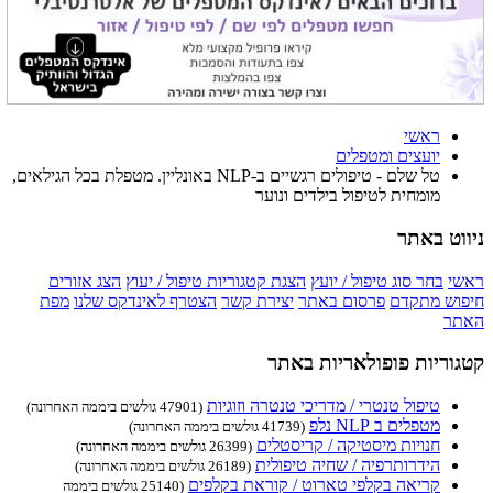
ראשי
יועצים ומטפלים
טל שלם - טיפולים רגשיים ב-NLP באונליין. מטפלת בכל הגילאים,
מומחית לטיפול בילדים ונוער
ניווט באתר
ראשי
בחר סוג טיפול / יועץ
הצגת קטגוריות טיפול / יעוץ
הצג אזורים
חיפוש מתקדם
פרסום באתר
יצירת קשר
הצטרף לאינדקס שלנו
מפת
האתר
קטגוריות פופולאריות באתר
טיפול טנטרי / מדריכי טנטרה וזוגיות
(47901 גולשים ביממה האחרונה)
מטפלים ב NLP נלפ
(41739 גולשים ביממה האחרונה)
חנויות מיסטיקה / קריסטלים
(26399 גולשים ביממה האחרונה)
הידרותרפיה / שחיה טיפולית
(26189 גולשים ביממה האחרונה)
קריאה בקלפי טארוט / קוראת בקלפים
(25140 גולשים ביממה