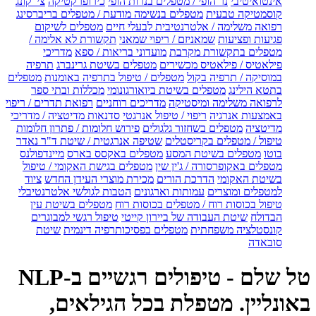
אינטואיטיבי
נר הופי / מטפלים בנרות הופי
כירופרקטיקה
צי' קונג
קוסמטיקה טבעית
מטפלים בנשימה מודעת / מטפלים בריברסינג
רפואה משלימה / אלטרנטיבית לבעלי חיים
מטפלים לשיקום
פגיעות ופציעות
שמאניזם / ריפוי שמאני
תקשורת לא אלימה /
מטפלים בתקשורת מקרבת
מועדוני בריאות / ספא
מדריכי
פילאטיס / פילאטיס מכשירים
מטפלים בשיטת גרינברג
תרפיה
במוסיקה / תרפיה בקול
מטפלים / טיפול בתרפיה באומנות
מטפלים
בתטא הילינג
מטפלים בשיטת ביואורגונומי
מכללות ובתי ספר
לרפואה משלימה ומיסטיקה
מדריכים רוחניים
רפואת תדרים / ריפוי
באמצעות אנרגיה
ריפוי / טיפול אנרגטי
סדנאות מדיטציה / מדריכי
מדיטציה
מטפלים בשחזור גלגולים
פירוש חלומות / פתרון חלומות
טיפול / מטפלים בקריסטלים
שטיפה אנרגטית / שיטת ד"ר נאדר
בוטו
מטפלים בשיטת המסע
מטפלים באקסס בארס
מיינדפולנס
מטפלים באקופרסורה / ג'ין שין
מטפלים בגישת האקומי / טיפול
בשיטת האקומי
הדרכת הורים
מכירת מוצרי העידן החדש
ציוד
למטפלים ומוצרים
עמותות וארגונים
הטבות לגולשי אלטרנטיבלי
טיפול בכוסות רוח / מטפלים בכוסות רוח
מטפלים בשיטת עין
הבדולח
שיטת העבודה של ביירון קייטי
טיפול רגשי למבוגרים
קונסטלציה משפחתית
מטפלים בפסיכותרפיה דינמית
שיטת
סובאדה
טל שלם - טיפולים רגשיים ב-NLP
באונליין. מטפלת בכל הגילאים,