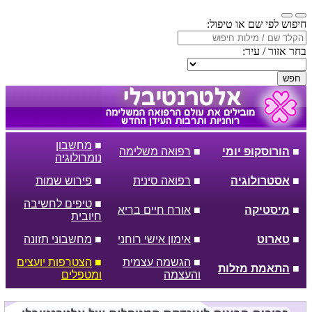
חיפוש לפי שם או טיפול:
בחר אזור / עיר:
חפש
■
מחשבון
■
הורוסקופ יומי
■
רפואה משלימה
נומרולוגיה
■
אסטרולוגיה
■
רפואה סינית
■
פירוש שמות
■
טיפים לחשיבה
■
מיסטיקה
■
אורח חיים בריא
חיובית
■
טארוט
■
אימון אישי רוחני
■
מחשבוני תזונה
■
הגשמה עצמית
■
הצטרפות יועצים
■
התאמת מזלות
והעצמה
ומטפלים