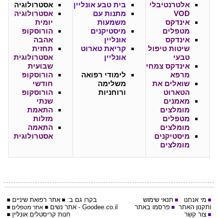
אלטרנטיבלי
בית טבע אונליין
אסטרולוגיה
VOD
מתנות עם
אסטרולוגיה
אינדקס
משמעות
יומית
מטפלים
מיסטיקנים
הורוסקופ
אינדקס
אונליין
אהבה
שיטות טיפול
קריאת טארוט
תחזית
טבעי
אונליין
אסטרולוגית
אינדקס צמחי
שבועית
מרפא
לימודי רפואה
הורוסקופ
שואלים את
משלימה
חודשי
הטארוט
ורוחניות
הורוסקופ
מאמנים
שנתי
מומלצים
התאמת
מטפלים
מזלות
מומלצים
התאמה
מיסטיקנים
אסטרולוגית
מומלצים
מי אנחנו
תנאי שימוש
בקרו גם ב:
אתר
רפואת שיניים
■
■
■
■
ותקנון האתר
פרסמו באתר
Goodee.co.il
- אתר
נשים
■
■
אתר מטפלים
■
צור קשר
חנות קריסטלים אונליין
■
■