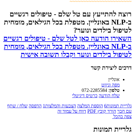
~~~~~~~~~~~~~~~~~~~~~~~
רוצה להתייעץ עם טל שלם - טיפולים רגשיים
ב-NLP באונליין. מטפלת בכל הגילאים, מומחית
לטיפול בילדים ונוער?
השאירו הודעה כאן לטל שלם - טיפולים רגשיים
ב-NLP באונליין. מטפלת בכל הגילאים, מומחית
לטיפול בילדים ונוער וקבלו תשובה אישית
דרכים ליצירת קשר
אונליין
מפה וניווט
טלפון
:
072-2285584
שלח הודעה
כרטיס דיגיטלי
גלריית תמונות
6
הוספת המלצה
הצבעות והמלצות
1
הדפסה
שלח / שתף
עם חבר
הורד קובץ PDF
דווח על עמוד זה
צפה בהכל
גלריית תמונות