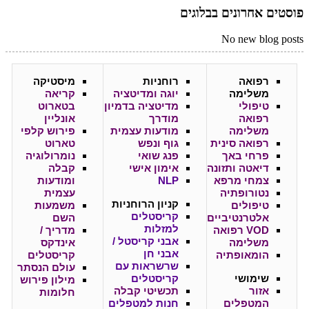
פוסטים אחרונים בבלוגים
No new blog posts
רפואה
רוחניות
מיסטיקה
משלימה
יוגה ומדיטציה
קריאה
טיפולי
מדיטציה בדמיון
בטארוט
רפואה
מודרך
אונליין
משלימה
מודעות עצמית
פירוש קלפי
רפואה סינית
גוף ונפש
טארוט
פרחי באך
פנג שואי
נומרולוגיה
דיאטה ותזונה
אימון אישי
קבלה
צמחי מרפא
NLP
ומודעות
נטורופתיה
עצמית
קניון
הרוחניות
טיפולים
משמעות
קריסטלים
אלטרנטיביים
השם
למזלות
VOD רפואה
מדריך /
אבני קריסטל /
משלימה
אינדקס
אבני חן
הומאופתיה
קריסטלים
שרשראות עם
עולם הנסתר
שימושי
קריסטלים
מילון פירוש
אזור
תכשיטי קבלה
חלומות
המטפלים
חנות למטפלים