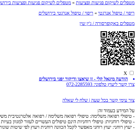
מטפלים לשיקום פגיעות ופציעות
»
מטפלים לשיקום פגיעות ופציעות בירושל
ריפוי / טיפול אנרגטי
»
ריפוי / טיפול אנרגטי בירושלים
מטפלים באקופרסורה / ג'ין שין
X
הודעה מיגאל קלי - זן שיאצו ודיקור יפני בירושלים
צרו קשר ליעוץ טלפוני:
072-2285593
צור עימי קשר בכל שעה | שלח לי שאלה
על המידע בעמוד זה:
- טיפולי רפואה משלימה: טיפולי רפואה משלימה / רפואה אלטרנטיבית מש
- טיפולי רוחניות: טיפולי רוחניות הינם טיפולים העשויים לעזור למגוון בעיות 
- יעוץ רוחני: יעוץ רוחני מאפשר לקבל הכוונה רוחנית ויעוץ לפי שיטות שונות