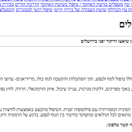
 שין
מטפלים בגישת האקומי / טיפול בשיטת האקומי
הדרכת הורים
מכירת מ
 עין הבדולח
שיטת העבודה של ביירון קייטי
טיפול רגשי למבוגרים
קונסטלצ
לים
 שיאצו ודיקור יפני בירושלים
 כולל טיפול לגוף ולנפש, תוך הסתכלות והקשבה לגוף כולו, מרידיאנים- ערוצי 
 כאבי מפרקים, דלקות מגרנות, ענייני עיכול, איזון הורמונאלי, חרדה, לחץ נ
נית המסורתית עם פילוסופיה יפנית. הטיפול מתבצע באמצעות לחיצות עדינו
ו מתאים לכל הגילאים ומתמקד בחיבור בין הגוף לנפש, בדגש על הרמוניה ורוג
י קשר טלפוני.