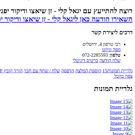
רוצה להתייעץ עם יגאל קלי - זן שיאצו ודיקור יפנ
השאירו הודעה כאן ליגאל קלי - זן שיאצו ודיקור 
דרכים ליצירת קשר
רבי טרפון 4, ירושלים
מפה וניווט
טלפון
:
072-2285593
שלח הודעה
כרטיס דיגיטלי
גלריית תמונות
15
הוספת המלצה
הדפסה
שלח / שתף עם חבר
הורד קובץ PDF
צפה בהכל
גלריית תמונות