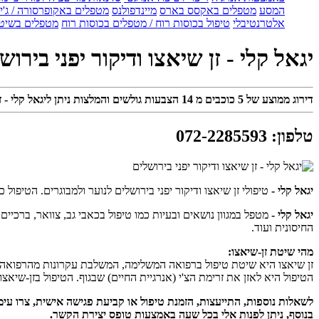
המסע
מטפלים באקסס בארס
מיינדפולנס
מטפלים באקופרסורה / ג'ין
אלטרנטיבלי
טיפול בכוסות רוח / מטפלים בכוסות רוח
מטפלים בשיטת
יגאל קלי - זן שיאצו ודיקור יפני בירוש
דירוג ממוצע של
5
כוכבים מ
14
הצבעות גולשים והמלצות ניתן ליגאל קלי - זן
טלפון
:
072-2285593
יגאל קלי -
טיפולי זן שיאצו ודיקור יפני בירושלים לנוער ולמבוגרים. הטיפול
יגאל קלי -
מטפל במגוון נושאים ובעיות כמו טיפול בכאבי גב, צוואר, ברכיים,
החיסונית ועוד.
מהי שיטת זן-שיאצו:
זן שיאצו היא שיטת טיפול ברפואה המשלימה, המשלבת עקרונות מהרפואה הסי
הטיפול היא לאזן את זרימת הצ'י (אנרגיית החיים) שבגוף. הטיפול בזן-שיאצ
לשאלות נוספות, התייעצות, הזמנת טיפול או קביעת פגישה אישית, צרו עימ
בנוסף, ניתן לפנות אלי בכל שעה באמצעות טופס יצירת הקשר.