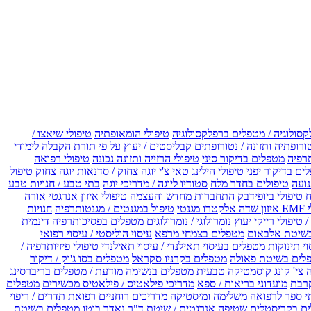
קסולוגיה / מטפלים ברפלקסולוגיה
טיפולי הומאופתיה
טיפולי שיאצו /
ורופתיה ותזונה / נטורופתים
קבליסטים / יעוץ על פי תורת הקבלה
לימודי
רפיה
מטפלים בדיקור סיני
טיפולי הרזייה ותזונה נכונה
טיפולי רפואה
ים בדיקור יפני
טיפולי הילינג
טאי צ'י
יוגה צחוק / סדנאות יוגה צחוק
טיפול
נועה
טיפולים בחדר מלח
סטודיו ליוגה / מדריכי יוגה
בתי טבע / חנויות טבע
ח
טיפולי ביופידבק
התחברות מחדש והעצמה
טיפולי איזון אנרגטי
אורה
ו מגנטי
טיפול במגנטים / מגנטותרפיה
חנויות
 טיפולי רייקי
יעוץ נומרולוגי / נומרולוגים
מטפלים בפסיכותרפיה דינמית
שיטת אלבאום
מטפלים בצמחי מרפא
עיסוי הוליסטי / עיסוי רפואי
וי תינוקות
מטפלים בעיסוי תאילנדי / עיסוי תאילנדי
טיפולי פיזיותרפיה /
לים בשיטת פאולה
מטפלים בקרניו סקראל
מטפלים בסו ג'וק / דיקור
צי' קונג
קוסמטיקה טבעית
מטפלים בנשימה מודעת / מטפלים בריברסינג
רבת
מועדוני בריאות / ספא
מדריכי פילאטיס / פילאטיס מכשירים
מטפלים
י ספר לרפואה משלימה ומיסטיקה
מדריכים רוחניים
רפואת תדרים / ריפוי
ים בקריסטלים
שטיפה אנרגטית / שיטת ד"ר נאדר בוטו
מטפלים בשיטת