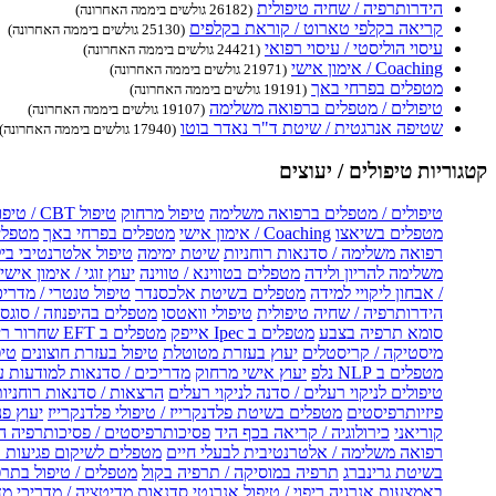
הידרותרפיה / שחיה טיפולית
(26182 גולשים ביממה האחרונה)
קריאה בקלפי טארוט / קוראת בקלפים
(25130 גולשים ביממה האחרונה)
עיסוי הוליסטי / עיסוי רפואי
(24421 גולשים ביממה האחרונה)
Coaching / אימון אישי
(21971 גולשים ביממה האחרונה)
מטפלים בפרחי באך
(19191 גולשים ביממה האחרונה)
טיפולים / מטפלים ברפואה משלימה
(19107 גולשים ביממה האחרונה)
שטיפה אנרגטית / שיטת ד"ר נאדר בוטו
(17940 גולשים ביממה האחרונה)
קטגוריות טיפולים / יעוצים
טיפולים / מטפלים ברפואה משלימה
טיפול מרחוק
טיפול CBT / טיפול CBT און ליין
מטפלים בשיאצו
Coaching / אימון אישי
מטפלים בפרחי באך
מטפלים
רפואה משלימה / סדנאות רוחניות
שיטת ימימה
טיפול אלטרנטיבי בי
משלימה להריון ולידה
מטפלים בטווינא / טווינה
יעוץ זוגי / אימון אישי 
/ אבחון ליקויי למידה
מטפלים בשיטת אלכסנדר
טיפול טנטרי / מדריכ
הידרותרפיה / שחיה טיפולית
טיפולי וואטסו
מטפלים בהיפנוזה / סוגס
סומא תרפיה בצבע
מטפלים ב Ipec אייפק
מטפלים ב EFT שחרור ריגשי
מיסטיקה / קריסטלים
יעוץ בעזרת מטוטלת
טיפול בעזרת חוצונים
טיפ
מטפלים ב NLP נלפ
יעוץ אישי מרחוק
מדריכים / סדנאות למודעות 
טיפולים לניקוי רעלים / סדנה לניקוי רעלים
הרצאות / סדנאות רוחניו
פיזיותרפיסטים
מטפלים בשיטת פלדנקרייז / טיפולי פלדנקרייז
יעוץ פנ
קוריאני
כירולוגיה / קריאה בכף היד
פסיכותרפיסטים / פסיכותרפיה ה
רפואה משלימה / אלטרנטיבית לבעלי חיים
מטפלים לשיקום פגיעות ו
בשיטת גרינברג
תרפיה במוסיקה / תרפיה בקול
מטפלים / טיפול בתרפ
באמצעות אנרגיה
ריפוי / טיפול אנרגטי
סדנאות מדיטציה / מדריכי מ