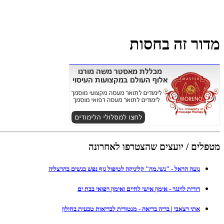
מדור זה בחסות
מטפלים / יועצים שהצטרפו לאחרונה
נועה הראל - "נשי.מה" קליניקה לטיפול גוף נפש בנשים בהרצליה
דורית לוינגר - אימון אישי לחיים ואימון רפואי בבת ים
אתי רצאבי | בריה בריאה - מנטורית לבריאות טבעית בחולון