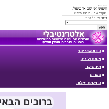
חיפוש לפי שם או טיפול:
בחר אזור / עיר:
חפש
■
הורוסקופ יומי
■
אסטרולוגיה
■
מיסטיקה
■
טארוט
■
התאמת מזלות