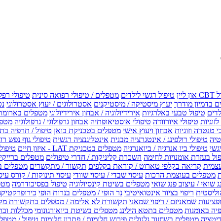
טיפול רגשי לילדים
מטפלים / טיפולי רפואה סינית
טיפולי רפל
 בדמיון מודרך
יעוץ מיסטיקה / מיסטיקנים
אסטרולוגים / יעוץ אסטרולוגי
נט
לדים
טיפול טבעי באלרגיות
אירידיולוגיה / אבחון אירידיולוגי
מטפלים בארומת
לזוגיות
טיפולי איורוודה
טיפולי אוסטיאופתיה
אבחון גרפולוגי / גרפולוגיה
מטפל
י טנטרה וזוגיות
אבחון ויעוץ אישי
מטפלים בטכניקת בואן
טיפול / תרפיה בת
טיה
טיפולי רולפינג / אינטגרציה מבנית
אינטליגנציה רגשית
טיפולי גוף נפש רו
טיפולי ביו אנרגיה / ביואנרגיה
מטפלים בטכניקת LAT - איזון חיים
טיפולי EMF איזון שדה אלקטר
ול בעזרת אומנויות לחימה
השכרת קליניקות / חדרי טיפולים
מטפלים ברייקי /
עצמית
קריאה בקלפי טארוט / קוראת בקלפים
תקשור / מתקשרים
מטפלים ב
ת
מטפלים בעוצמת הרכות
עיסוי שבדי / עיסוי שוודי
עיסוי תינוקות / קורס עיס
ג שואי / עיצוב פנג שואי
מטפלים בשיטת קינסיולוגיה
טיפול בפסיכודרמה
מטפ
וליסטית
ריפוי בציור אינטואיטיבי
נר הופי / מטפלים בנרות הופי
כירופרקטיקה
פציעות
שמאניזם / ריפוי שמאני
תקשורת לא אלימה / מטפלים בתקשורת מק
יה באומנות
מטפלים בתטא הילינג
מטפלים בשיטת ביואורגונומי
מכללות ובת
דיטציה
מטפלים בשחזור גלגולים
פירוש חלומות / פתרון חלומות
טיפול / מטפל