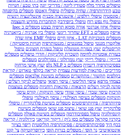
טיפולים בחדר מלח
סטודיו ליוגה / מדריכי יוגה
בתי טבע / חנויות
טבע
הידרותרפיה / שחיה טיפולית
טיפולי וואטסו
מטפלים בהיפנוזה
/ סוגסטיה
טיפולי רולפינג / אינטגרציה מבנית
אינטליגנציה רגשית
טיפולי גוף נפש רוח
טיפולי ביופידבק
התחברות מחדש והעצמה
טיפולי איזון אנרגטי
אורה סומא תרפיה בצבע
מטפלים ב Ipec
אייפק
מטפלים ב EFT שחרור ריגשי
טיפולי ביו אנרגיה / ביואנרגיה
מטפלים בטכניקת LAT - איזון חיים
טיפולי EMF איזון שדה
אלקטרו מגנטי
טיפול במגנטים / מגנטותרפיה
חנויות מיסטיקה /
קריסטלים
יעוץ בעזרת מטוטלת
טיפול בעזרת חוצונים
טיפול
בעזרת אומנויות לחימה
השכרת קליניקות / חדרי טיפולים
מטפלים
ברייקי / טיפולי רייקי
יעוץ נומרולוגי / נומרולוגים
מטפלים
בפסיכותרפיה דינמית
מטפלים ב NLP נלפ
יעוץ אישי מרחוק
מדריכים / סדנאות למודעות עצמית
קריאה בקלפי טארוט / קוראת
בקלפים
תקשור / מתקשרים
מטפלים בשיטת אלבאום
מטפלים
בצמחי מרפא
עיסוי הוליסטי / עיסוי רפואי
טיפולים לניקוי רעלים /
סדנה לניקוי רעלים
הרצאות / סדנאות רוחניות
מטפלים בעוצמת
הרכות
עיסוי שבדי / עיסוי שוודי
עיסוי תינוקות / קורס עיסוי
תינוקות
מטפלים בעיסוי תאילנדי / עיסוי תאילנדי
טיפולי
פיזיותרפיה / פיזיותרפיסטים
מטפלים בשיטת פלדנקרייז / טיפולי
פלדנקרייז
יעוץ פנג שואי / עיצוב פנג שואי
מטפלים בשיטת
קינסיולוגיה
טיפול בפסיכודרמה
מטפלים בשיטת פאולה
מטפלים
בקרניו סקראל
מטפלים בסו ג'וק / דיקור קוריאני
כירולוגיה / קריאה
בכף היד
פסיכותרפיסטים / פסיכותרפיה הוליסטית
ריפוי בציור
אינטואיטיבי
נר הופי / מטפלים בנרות הופי
כירופרקטיקה
צי' קונג