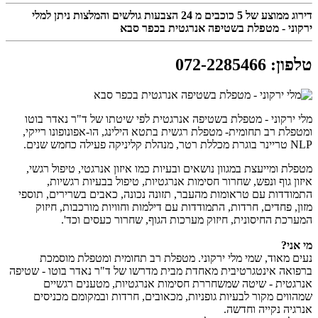
דירוג ממוצע של
5
כוכבים מ
24
הצבעות גולשים והמלצות ניתן למלי
ירקוני - מטפלת בשטיפה אנרגטית בכפר סבא
טלפון
:
072-2285466
מלי ירקוני - מטפלת בשטיפה אנרגטית לפי שיטתו של ד"ר נאדר בוטו
ומטפלת רב תחומית- מטפלת רגשית בתטא הילינג, הו-אפונופונו רייקי,
NLP טריינר בוגרת מכללת רטר, מנהלת קליניקה פעילה כחמש שנים.
מטפלת ומייעצת במגוון נושאים ובעיות כמו איזון אנרגטי, טיפול רגשי,
איזון גוף ונפש, שחרור חסימות אנרגטיות, טיפול בבעיות רגשיות,
התמודדות עם טראומות מהעבר, תזונה נכונה, כאבים בשרירים, תוספי
מזון, פחדים, חרדות, התמודדות עם דילמות וחוויות מורכבות, חיזוק
המערכת החיסונית, חיזוק מערכות הגוף, שחרור כעסים וכד'.
מי אני?
נעים מאוד, שמי מלי ירקוני. מטפלת רב תחומית ומטפלת מוסמכת
ברפואה אינטגרטיבית מאחדת מבית מדרשו של ד"ר נאדר בוטו - שטיפה
אנרגטית - שיטה שמשחררת חסימות אנרגטיות, מטענים רגשיים
שמהווים מקור לבעיות גופניות, מכאובים, חרדות ובמקומם מכניסים
אנרגיה נקייה וחדשה.