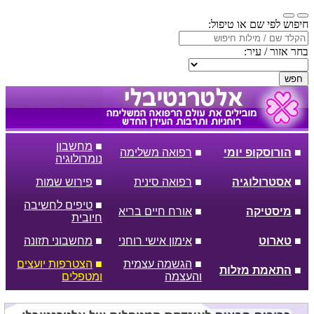
חיפוש לפי שם או טיפול:
בחר אזור / עיר:
חפש
■
מחשבון
■
הורוסקופ יומי
■
רפואה משלימה
נומרולוגיה
■
אסטרולוגיה
■
רפואה סינית
■
פירוש שמות
■
טיפים לחשיבה
■
מיסטיקה
■
אורח חיים בריא
חיובית
■
טארוט
■
אימון אישי רוחני
■
מחשבוני תזונה
■
הגשמה עצמית
■
הצטרפות יועצים
■
התאמת מזלות
והעצמה
ומטפלים