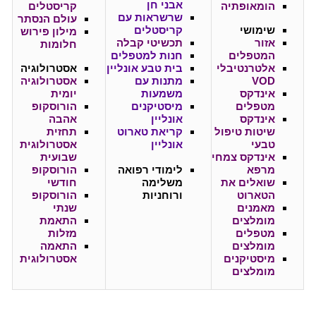
אבני חן
הומאופתיה
קריסטלים
שרשראות עם
עולם הנסתר
שימושי
קריסטלים
מילון פירוש
אזור
תכשיטי קבלה
חלומות
המטפלים
חנות למטפלים
אלטרנטיבלי
בית טבע אונליין
אסטרולוגיה
VOD
מתנות עם
אסטרולוגיה
אינדקס
משמעות
יומית
מטפלים
מיסטיקנים
הורוסקופ
אינדקס
אונליין
אהבה
שיטות טיפול
קריאת טארוט
תחזית
טבעי
אונליין
אסטרולוגית
אינדקס צמחי
שבועית
מרפא
לימודי רפואה
הורוסקופ
שואלים את
משלימה
חודשי
הטארוט
ורוחניות
הורוסקופ
מאמנים
שנתי
מומלצים
התאמת
מטפלים
מזלות
מומלצים
התאמה
מיסטיקנים
אסטרולוגית
מומלצים