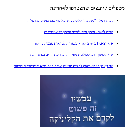
מטפלים / יועצים שהצטרפו לאחרונה
נועה הראל - "נשי.מה" קליניקה לטיפול גוף נפש בנשים בהרצליה
דורית לוינגר - אימון אישי לחיים ואימון רפואי בבת ים
אתי רצאבי | בריה בריאה - מנטורית לבריאות טבעית בחולון
אורית ששון - רפלקסולוגית מומחית ומדריכת הורים בפתח תקוה
שני בן נתן חיימי - ייעוץ לתזונה טבעית, אורח חיים בריא ופוטותרפיה בחיפה