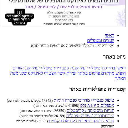
ראשי
יועצים ומטפלים
מלי ירקוני - מטפלת בשטיפה אנרגטית בכפר סבא
ניווט באתר
ראשי
בחר סוג טיפול / יועץ
הצגת קטגוריות טיפול / יעוץ
הצג אזורים
חיפוש מתקדם
פרסום באתר
יצירת קשר
הצטרף לאינדקס שלנו
מפת
האתר
קטגוריות פופולאריות באתר
טיפול טנטרי / מדריכי טנטרה וזוגיות
(47843 גולשים ביממה האחרונה)
מטפלים ב NLP נלפ
(41698 גולשים ביממה האחרונה)
חנויות מיסטיקה / קריסטלים
(26359 גולשים ביממה האחרונה)
הידרותרפיה / שחיה טיפולית
(26159 גולשים ביממה האחרונה)
קריאה בקלפי טארוט / קוראת בקלפים
(25096 גולשים ביממה
האחרונה)