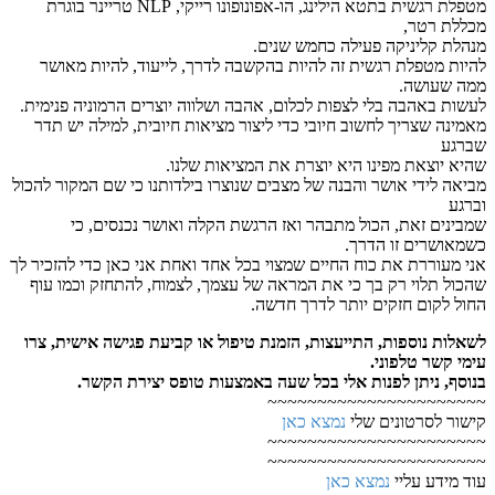
מטפלת רגשית בתטא הילינג, הו-אפונופונו רייקי, NLP טריינר בוגרת
מכללת רטר,
מנהלת קליניקה פעילה כחמש שנים.
להיות מטפלת רגשית זה להיות בהקשבה לדרך, לייעוד, להיות מאושר
ממה שעושה.
לעשות באהבה בלי לצפות לכלום, אהבה ושלווה יוצרים הרמוניה פנימית.
מאמינה שצריך לחשוב חיובי כדי ליצור מציאות חיובית, למילה יש תדר
שברגע
שהיא יוצאת מפינו היא יוצרת את המציאות שלנו.
מביאה לידי אושר והבנה של מצבים שנוצרו בילדותנו כי שם המקור להכול
וברגע
שמבינים זאת, הכול מתבהר ואז הרגשת הקלה ואושר נכנסים, כי
כשמאושרים זו הדרך.
אני מעוררת את כוח החיים שמצוי בכל אחד ואחת אני כאן כדי להזכיר לך
שהכול תלוי רק בך כי את המראה של עצמך, לצמוח, להתחזק וכמו עוף
החול לקום חזקים יותר לדרך חדשה.
לשאלות נוספות, התייעצות, הזמנת טיפול או קביעת פגישה אישית, צרו
עימי קשר טלפוני.
בנוסף, ניתן לפנות אלי בכל שעה באמצעות טופס יצירת הקשר.
~~~
~~~~~~~~~~~~~~~~~~~
קישור לסרטונים שלי
נמצא כאן
~~~~~~~~~~~~~~~~~~~~~~
~~~
~~~~~~~~~~~~~~~~~~~
עוד מידע עליי
נמצא כאן