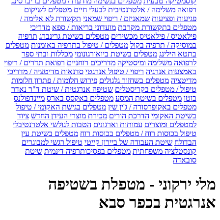
קוסמטיקה טבעית
מטפלים בנשימה מודעת / מטפלים בריברסינג
רפואה משלימה / אלטרנטיבית לבעלי חיים
מטפלים לשיקום
פגיעות ופציעות
שמאניזם / ריפוי שמאני
תקשורת לא אלימה /
מטפלים בתקשורת מקרבת
מועדוני בריאות / ספא
מדריכי
פילאטיס / פילאטיס מכשירים
מטפלים בשיטת גרינברג
תרפיה
במוסיקה / תרפיה בקול
מטפלים / טיפול בתרפיה באומנות
מטפלים
בתטא הילינג
מטפלים בשיטת ביואורגונומי
מכללות ובתי ספר
לרפואה משלימה ומיסטיקה
מדריכים רוחניים
רפואת תדרים / ריפוי
באמצעות אנרגיה
ריפוי / טיפול אנרגטי
סדנאות מדיטציה / מדריכי
מדיטציה
מטפלים בשחזור גלגולים
פירוש חלומות / פתרון חלומות
טיפול / מטפלים בקריסטלים
שטיפה אנרגטית / שיטת ד"ר נאדר
בוטו
מטפלים בשיטת המסע
מטפלים באקסס בארס
מיינדפולנס
מטפלים באקופרסורה / ג'ין שין
מטפלים בגישת האקומי / טיפול
בשיטת האקומי
הדרכת הורים
מכירת מוצרי העידן החדש
ציוד
למטפלים ומוצרים
עמותות וארגונים
הטבות לגולשי אלטרנטיבלי
טיפול בכוסות רוח / מטפלים בכוסות רוח
מטפלים בשיטת עין
הבדולח
שיטת העבודה של ביירון קייטי
טיפול רגשי למבוגרים
קונסטלציה משפחתית
מטפלים בפסיכותרפיה דינמית
שיטת
סובאדה
מלי ירקוני - מטפלת בשטיפה
אנרגטית בכפר סבא