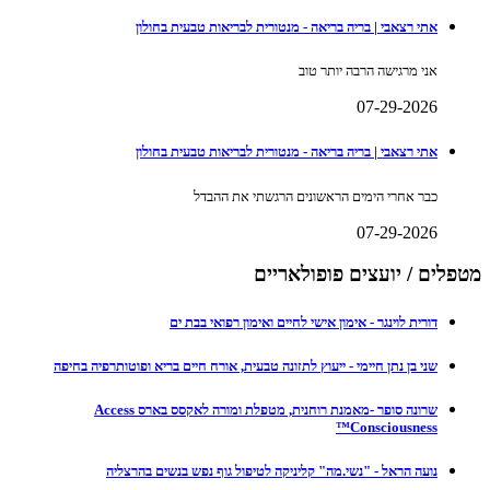
אתי רצאבי | בריה בריאה - מנטורית לבריאות טבעית בחולון
אני מרגישה הרבה יותר טוב
07-29-2026
אתי רצאבי | בריה בריאה - מנטורית לבריאות טבעית בחולון
כבר אחרי הימים הראשונים הרגשתי את ההבדל
07-29-2026
מטפלים / יועצים פופולאריים
דורית לוינגר - אימון אישי לחיים ואימון רפואי בבת ים
שני בן נתן חיימי - ייעוץ לתזונה טבעית, אורח חיים בריא ופוטותרפיה בחיפה
שרונה סופר -מאמנת רוחנית, מטפלת ומורה לאקסס בארס Access
Consciousness™
נועה הראל - "נשי.מה" קליניקה לטיפול גוף נפש בנשים בהרצליה