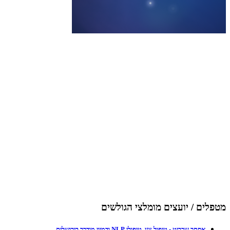
מטפלים / יועצים מומלצי הגולשים
אסתר שרביט - טיפול זוגי, טיפולי NLP ודמיון מודרך בירושלים