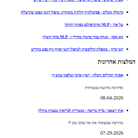
כרמלה גוטליב - פסיכולוגית קלינית מומחית. טיפול רגשי ונפשי בהרצליה
טל אור - NLP ומיינדפולנס בפתח תקווה
גיא מסד - מנחה בכיר בדמיון מודרך ו - NLP בהוד השרון
קטי סיוון - מטפלת הוליסטית לטיפול רגשי ואיזון גוף-נפש בחריש
המלצות אחרונות
אסתר תהילים וקבלה - ייעוץ אישי וטלפוני בגוש דן
מדהימה מרגשת עוצמתית
08-04-2026
אתי רצאבי | בריה בריאה - מנטורית לבריאות טבעית בחולון
מרגישה שמצאתי את מה שהכי נכון לי
07-29-2026