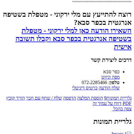
~~~~~~~~~~~~~~~~~~~~~~
רוצה להתייעץ עם מלי ירקוני - מטפלת בשטיפה
אנרגטית בכפר סבא?
השאירו הודעה כאן למלי ירקוני - מטפלת
בשטיפה אנרגטית בכפר סבא וקבלו תשובה
אישית
דרכים ליצירת קשר
כפר סבא
מפה וניווט
טלפון
:
072-2285466
שלח הודעה
כרטיס דיגיטלי
גלריית תמונות
9
הוספת המלצה
הדפסה
שלח / שתף עם חבר
הורד קובץ
PDF
דווח על עמוד זה
צפה בהכל
גלריית תמונות