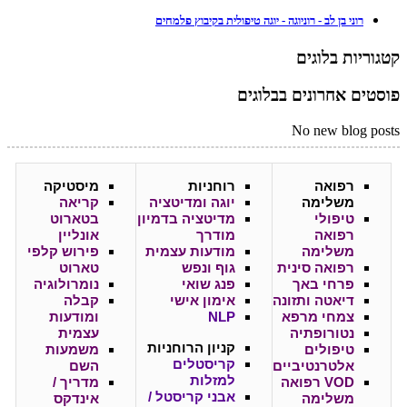
רוני בן לב - רוניוגה - יוגה טיפולית בקיבוץ פלמחים
קטגוריות בלוגים
פוסטים אחרונים בבלוגים
No new blog posts
רפואה
רוחניות
מיסטיקה
משלימה
יוגה ומדיטציה
קריאה
טיפולי
מדיטציה בדמיון
בטארוט
רפואה
מודרך
אונליין
משלימה
מודעות עצמית
פירוש קלפי
רפואה סינית
גוף ונפש
טארוט
פרחי באך
פנג שואי
נומרולוגיה
דיאטה ותזונה
אימון אישי
קבלה
צמחי מרפא
NLP
ומודעות
נטורופתיה
עצמית
קניון
הרוחניות
טיפולים
משמעות
קריסטלים
אלטרנטיביים
השם
למזלות
VOD רפואה
מדריך /
אבני קריסטל /
משלימה
אינדקס