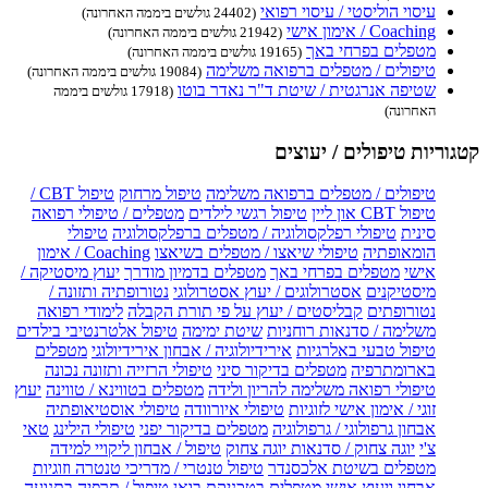
עיסוי הוליסטי / עיסוי רפואי
(24402 גולשים ביממה האחרונה)
Coaching / אימון אישי
(21942 גולשים ביממה האחרונה)
מטפלים בפרחי באך
(19165 גולשים ביממה האחרונה)
טיפולים / מטפלים ברפואה משלימה
(19084 גולשים ביממה האחרונה)
שטיפה אנרגטית / שיטת ד"ר נאדר בוטו
(17918 גולשים ביממה
האחרונה)
קטגוריות טיפולים / יעוצים
טיפולים / מטפלים ברפואה משלימה
טיפול מרחוק
טיפול CBT /
טיפול CBT און ליין
טיפול רגשי לילדים
מטפלים / טיפולי רפואה
סינית
טיפולי רפלקסולוגיה / מטפלים ברפלקסולוגיה
טיפולי
הומאופתיה
טיפולי שיאצו / מטפלים בשיאצו
Coaching / אימון
אישי
מטפלים בפרחי באך
מטפלים בדמיון מודרך
יעוץ מיסטיקה /
מיסטיקנים
אסטרולוגים / יעוץ אסטרולוגי
נטורופתיה ותזונה /
נטורופתים
קבליסטים / יעוץ על פי תורת הקבלה
לימודי רפואה
משלימה / סדנאות רוחניות
שיטת ימימה
טיפול אלטרנטיבי בילדים
טיפול טבעי באלרגיות
אירידיולוגיה / אבחון אירידיולוגי
מטפלים
בארומתרפיה
מטפלים בדיקור סיני
טיפולי הרזייה ותזונה נכונה
טיפולי רפואה משלימה להריון ולידה
מטפלים בטווינא / טווינה
יעוץ
זוגי / אימון אישי לזוגיות
טיפולי איורוודה
טיפולי אוסטיאופתיה
אבחון גרפולוגי / גרפולוגיה
מטפלים בדיקור יפני
טיפולי הילינג
טאי
צ'י
יוגה צחוק / סדנאות יוגה צחוק
טיפול / אבחון ליקויי למידה
מטפלים בשיטת אלכסנדר
טיפול טנטרי / מדריכי טנטרה וזוגיות
אבחון ויעוץ אישי
מטפלים בטכניקת בואן
טיפול / תרפיה בתנועה