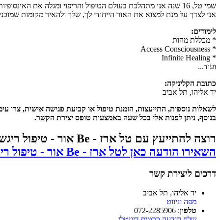
שמי טל, 16 שנה אני מתהלכת בעולם הטיפול והריפוי ומגלה את האינסופיות של הכלים שלי על מנת לדייק ולתת לכל אחת את המענה השלם עבורה.
אני לצדך על מנת למצוא את האור הייחודי לך, שלך ולהאיר מקומות שמוכני
לימודים:
* מכללת מהות
* Access Consciousness
* Infinite Healing
ועוד...
כתובת הקליניקה:
יד אליהו, תל אביב
לשאלות נוספות, התייעצות, הזמנת טיפול או קביעת פגישה אישית, צרו עימ
בנוסף, ניתן לפנות אלי בכל שעה באמצעות טופס יצירת הקשר.
רוצה להתייעץ עם טל ארז - Be אור - טיפול ריגשי להעצמה נשית בתל אביב?
השאירו הודעה כאן לטל ארז - Be אור - טיפול ריגשי להעצמה נשית בתל אביב וקבלו תשובה אישית
דרכים ליצירת קשר
יד אליהו, תל אביב
מפה וניווט
טלפון
:
072-2285906
שלח הודעה
כרטיס דיגיטלי