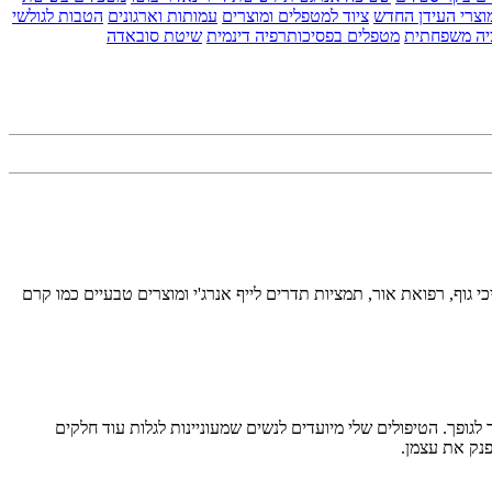
וצרי העידן החדש
ציוד למטפלים ומוצרים
עמותות וארגונים
הטבות לגולשי
יה משפחתית
מטפלים בפסיכותרפיה דינמית
שיטת סובאדה
 שיטה שהיא כולה שלי- Be אור. בנוסף, מטפלת באקסס בארס ותהליכי גוף, רפואת אור, תמציות תדרים לייף אנרג'י ומוצרים טבעיים כמו קרם
לגופך. הטיפולים שלי מיועדים לנשים שמעוניינות לגלות עוד חלקים
פנק את עצמן.