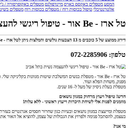
המסע
מטפלים באקסס בארס
מיינדפולנס
מטפלים באקופרסורה / ג'ין
אלטרנטיבלי
טיפול בכוסות רוח / מטפלים בכוסות רוח
מטפלים בשיטת
טל ארז - Be אור - טיפול ריגשי להעצמה נשית בתל אביב
דירוג ממוצע של
5
כוכבים מ
13
הצבעות גולשים והמלצות ניתן לטל ארז - Be אור - טיפול ריגשי להעצמה נשית בתל אביב
טלפון
:
072-2285906
מפנק, משחת הפלא ועוד.
מטפלת בעלת ניסיון של מעל ל- 16 שנים.
חדש! טיפול ויעוץ מרחוק במגוון נושאים
מוזמנים לפנות אלי לשיחת היכרות וייעוץ ראשוני - ללא עלות!
מטפלת ומייעצת במגוון נושאים ובעיות כגון שחרור חסמים אנרגטיים בעזרת 
בעצמן, להסתכל פנימה ולפרוץ את הגבולות של עצמן, להוציא אל האור את מ
מי אני?