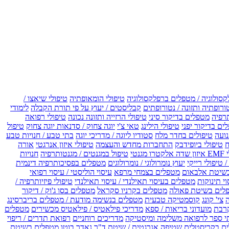
קסולוגיה / מטפלים ברפלקסולוגיה
טיפולי הומאופתיה
טיפולי שיאצו /
ורופתיה ותזונה / נטורופתים
קבליסטים / יעוץ על פי תורת הקבלה
לימודי
רפיה
מטפלים בדיקור סיני
טיפולי הרזייה ותזונה נכונה
טיפולי רפואה
ים בדיקור יפני
טיפולי הילינג
טאי צ'י
יוגה צחוק / סדנאות יוגה צחוק
טיפול
נועה
טיפולים בחדר מלח
סטודיו ליוגה / מדריכי יוגה
בתי טבע / חנויות טבע
ח
טיפולי ביופידבק
התחברות מחדש והעצמה
טיפולי איזון אנרגטי
אורה
ו מגנטי
טיפול במגנטים / מגנטותרפיה
חנויות
 טיפולי רייקי
יעוץ נומרולוגי / נומרולוגים
מטפלים בפסיכותרפיה דינמית
שיטת אלבאום
מטפלים בצמחי מרפא
עיסוי הוליסטי / עיסוי רפואי
וי תינוקות
מטפלים בעיסוי תאילנדי / עיסוי תאילנדי
טיפולי פיזיותרפיה /
לים בשיטת פאולה
מטפלים בקרניו סקראל
מטפלים בסו ג'וק / דיקור
צי' קונג
קוסמטיקה טבעית
מטפלים בנשימה מודעת / מטפלים בריברסינג
רבת
מועדוני בריאות / ספא
מדריכי פילאטיס / פילאטיס מכשירים
מטפלים
י ספר לרפואה משלימה ומיסטיקה
מדריכים רוחניים
רפואת תדרים / ריפוי
ים בקריסטלים
שטיפה אנרגטית / שיטת ד"ר נאדר בוטו
מטפלים בשיטת