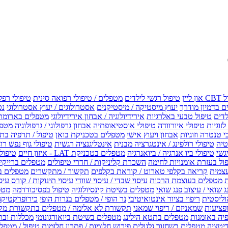
טיפול רגשי לילדים
מטפלים / טיפולי רפואה סינית
טיפולי רפל
 בדמיון מודרך
יעוץ מיסטיקה / מיסטיקנים
אסטרולוגים / יעוץ אסטרולוגי
נט
לדים
טיפול טבעי באלרגיות
אירידיולוגיה / אבחון אירידיולוגי
מטפלים בארומת
לזוגיות
טיפולי איורוודה
טיפולי אוסטיאופתיה
אבחון גרפולוגי / גרפולוגיה
מטפל
י טנטרה וזוגיות
אבחון ויעוץ אישי
מטפלים בטכניקת בואן
טיפול / תרפיה בת
טיה
טיפולי רולפינג / אינטגרציה מבנית
אינטליגנציה רגשית
טיפולי גוף נפש רו
טיפולי ביו אנרגיה / ביואנרגיה
מטפלים בטכניקת LAT - איזון חיים
טיפולי EMF איזון שדה אלקטר
ול בעזרת אומנויות לחימה
השכרת קליניקות / חדרי טיפולים
מטפלים ברייקי /
עצמית
קריאה בקלפי טארוט / קוראת בקלפים
תקשור / מתקשרים
מטפלים ב
ת
מטפלים בעוצמת הרכות
עיסוי שבדי / עיסוי שוודי
עיסוי תינוקות / קורס עיס
ג שואי / עיצוב פנג שואי
מטפלים בשיטת קינסיולוגיה
טיפול בפסיכודרמה
מטפ
וליסטית
ריפוי בציור אינטואיטיבי
נר הופי / מטפלים בנרות הופי
כירופרקטיקה
פציעות
שמאניזם / ריפוי שמאני
תקשורת לא אלימה / מטפלים בתקשורת מק
יה באומנות
מטפלים בתטא הילינג
מטפלים בשיטת ביואורגונומי
מכללות ובת
דיטציה
מטפלים בשחזור גלגולים
פירוש חלומות / פתרון חלומות
טיפול / מטפל