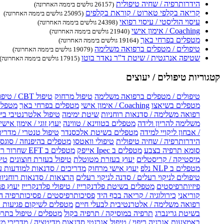
הידרותרפיה / שחיה טיפולית
(26157 גולשים ביממה האחרונה)
קריאה בקלפי טארוט / קוראת בקלפים
(25095 גולשים ביממה האחרונה)
עיסוי הוליסטי / עיסוי רפואי
(24398 גולשים ביממה האחרונה)
Coaching / אימון אישי
(21940 גולשים ביממה האחרונה)
מטפלים בפרחי באך
(19164 גולשים ביממה האחרונה)
טיפולים / מטפלים ברפואה משלימה
(19079 גולשים ביממה האחרונה)
שטיפה אנרגטית / שיטת ד"ר נאדר בוטו
(17915 גולשים ביממה האחרונה)
קטגוריות טיפולים / יעוצים
טיפולים / מטפלים ברפואה משלימה
טיפול מרחוק
טיפול CBT / טיפול CBT און ליין
מטפלים בשיאצו
Coaching / אימון אישי
מטפלים בפרחי באך
מטפלים
רפואה משלימה / סדנאות רוחניות
שיטת ימימה
טיפול אלטרנטיבי בי
משלימה להריון ולידה
מטפלים בטווינא / טווינה
יעוץ זוגי / אימון אישי 
/ אבחון ליקויי למידה
מטפלים בשיטת אלכסנדר
טיפול טנטרי / מדריכ
הידרותרפיה / שחיה טיפולית
טיפולי וואטסו
מטפלים בהיפנוזה / סוגס
סומא תרפיה בצבע
מטפלים ב Ipec אייפק
מטפלים ב EFT שחרור ריגשי
מיסטיקה / קריסטלים
יעוץ בעזרת מטוטלת
טיפול בעזרת חוצונים
טיפ
מטפלים ב NLP נלפ
יעוץ אישי מרחוק
מדריכים / סדנאות למודעות 
טיפולים לניקוי רעלים / סדנה לניקוי רעלים
הרצאות / סדנאות רוחניו
פיזיותרפיסטים
מטפלים בשיטת פלדנקרייז / טיפולי פלדנקרייז
יעוץ פנ
קוריאני
כירולוגיה / קריאה בכף היד
פסיכותרפיסטים / פסיכותרפיה ה
רפואה משלימה / אלטרנטיבית לבעלי חיים
מטפלים לשיקום פגיעות ו
בשיטת גרינברג
תרפיה במוסיקה / תרפיה בקול
מטפלים / טיפול בתרפ
באמצעות אנרגיה
ריפוי / טיפול אנרגטי
סדנאות מדיטציה / מדריכי מ