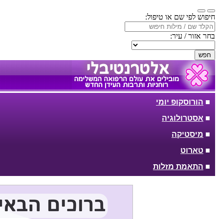
חיפוש לפי שם או טיפול:
בחר אזור / עיר:
חפש
■
הורוסקופ יומי
■
אסטרולוגיה
■
מיסטיקה
■
טארוט
■
התאמת מזלות