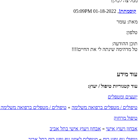
ממליצה לכולן!
קוסמתת!
, 01-18-2022 05:09PM
מאת: עומר
טלפון:
תוכן ההודעה:
טל מדהימה שינתה לי את החיים!!!!
עוד מידע
עוד קטגוריות טיפול / יעוץ:
יועצים ומטפלים
טיפולים / מטפלים ברפואה משלימה
»
טיפולים / מטפלים ברפואה משלימה 
טיפול מרחוק
אבחון ויעוץ אישי
»
אבחון ויעוץ אישי בתל אביב
טיפולי גוף נפש רוח
»
מטפלים לאיזון גוף נפש רוח בתל אביב