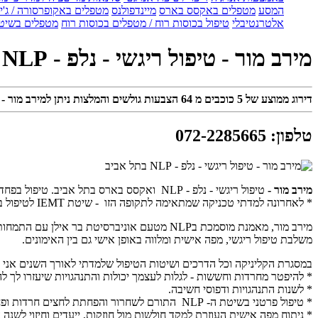
המסע
מטפלים באקסס בארס
מיינדפולנס
מטפלים באקופרסורה / ג'ין
אלטרנטיבלי
טיפול בכוסות רוח / מטפלים בכוסות רוח
מטפלים בשיטת
מירב מור - טיפול ריגשי - נלפ - NLP בתל אביב
דירוג ממוצע של
5
כוכבים מ
64
הצבעות גולשים והמלצות ניתן למירב מור - טיפול ריגש
טלפון
:
072-2285665
מירב מור -
טיפול ריגשי - נלפ - NLP ואקסס בארס בתל אביב. טיפול בפחדים, חרדות, בעיות בזוגיות וכד'.
* לאחרונה למדתי טכניקה שמתאימה לתקופה הזו - שיטת IEMT לטיפול בחרדות, טראומה, פוסט טראומה, דיכאון ועוד.
מירב מור, מאמנת מוסמכת בNLP מטעם אוניברסיטת בר אילן עם התמחות ביחסים וזוגיות (תעודה מאוניברסיטת בר אילן), כלים באימון ילדים ונוער,
משלבת טיפול ריגשי, מפה אישית ומלווה באופן אישי גם בין האימונים.
במסגרת הקליניקה וכל הדרכים ושיטות הטיפול שלמדתי לאורך השנים אני יכו
* להיפטר מחרדות וחששות - לגלות לעצמך יכולות והתנהגויות שיעזרו לך 
* לשנות התנהגויות ודפוסי חשיבה.
* טיפול פרטני בשיטת ה- NLP התורם לשחרור והפחתת לחצים חרדות ופחדים
* ניתוח מפה אישית העוזרת למקד חולשות מול חוזקות, ייעדים וחיזוי לשנה 