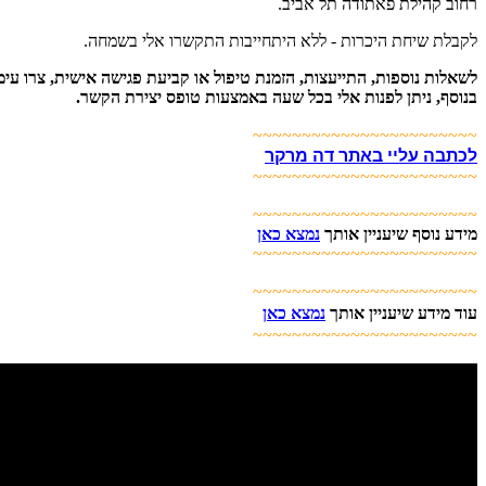
רחוב קהילת פאתודה תל אביב.
לקבלת שיחת היכרות - ללא היתחייבות התקשרו אלי בשמחה.
לשאלות נוספות, התייעצות, הזמנת טיפול או קביעת פגישה אישית, צרו עימ
בנוסף, ניתן לפנות אלי בכל שעה באמצעות טופס יצירת הקשר.
~~~~~~~~~~~~~~~~~~~~~~~
לכתבה עליי באתר דה מרקר
~~~~~~~~~~~~~~~~~~~~~~~
~~~~~~~~~~~~~~~~~~~~~~~
מידע נוסף שיעניין אותך
נמצא כאן
~~~~~~~~~~~~~~~~~~~~~~~
~~~~~~~~~~~~~~~~~~~~~~~
עוד מידע שיעניין אותך
נמצא כאן
~~~~~~~~~~~~~~~~~~~~~~~