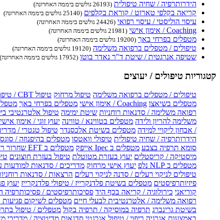
הידרותרפיה / שחיה טיפולית
(26193 גולשים ביממה האחרונה)
קריאה בקלפי טארוט / קוראת בקלפים
(25140 גולשים ביממה האחרונה)
עיסוי הוליסטי / עיסוי רפואי
(24426 גולשים ביממה האחרונה)
Coaching / אימון אישי
(21981 גולשים ביממה האחרונה)
מטפלים בפרחי באך
(19200 גולשים ביממה האחרונה)
טיפולים / מטפלים ברפואה משלימה
(19120 גולשים ביממה האחרונה)
שטיפה אנרגטית / שיטת ד"ר נאדר בוטו
(17952 גולשים ביממה האחרונה)
קטגוריות טיפולים / יעוצים
טיפולים / מטפלים ברפואה משלימה
טיפול מרחוק
טיפול CBT / טיפול CBT און ליין
מטפלים בשיאצו
Coaching / אימון אישי
מטפלים בפרחי באך
מטפלים
רפואה משלימה / סדנאות רוחניות
שיטת ימימה
טיפול אלטרנטיבי בי
משלימה להריון ולידה
מטפלים בטווינא / טווינה
יעוץ זוגי / אימון אישי 
/ אבחון ליקויי למידה
מטפלים בשיטת אלכסנדר
טיפול טנטרי / מדריכ
הידרותרפיה / שחיה טיפולית
טיפולי וואטסו
מטפלים בהיפנוזה / סוגס
סומא תרפיה בצבע
מטפלים ב Ipec אייפק
מטפלים ב EFT שחרור ריגשי
מיסטיקה / קריסטלים
יעוץ בעזרת מטוטלת
טיפול בעזרת חוצונים
טיפ
מטפלים ב NLP נלפ
יעוץ אישי מרחוק
מדריכים / סדנאות למודעות 
טיפולים לניקוי רעלים / סדנה לניקוי רעלים
הרצאות / סדנאות רוחניו
פיזיותרפיסטים
מטפלים בשיטת פלדנקרייז / טיפולי פלדנקרייז
יעוץ פנ
קוריאני
כירולוגיה / קריאה בכף היד
פסיכותרפיסטים / פסיכותרפיה ה
רפואה משלימה / אלטרנטיבית לבעלי חיים
מטפלים לשיקום פגיעות ו
בשיטת גרינברג
תרפיה במוסיקה / תרפיה בקול
מטפלים / טיפול בתרפ
באמצעות אנרגיה
ריפוי / טיפול אנרגטי
סדנאות מדיטציה / מדריכי מ