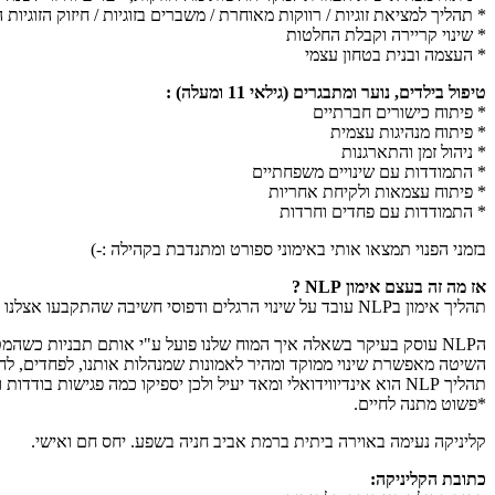
* תהליך למציאת זוגיות / רווקות מאוחרת / משברים בזוגיות / חיזוק הזוגיו
* שינוי קריירה וקבלת החלטות
* העצמה ובנית בטחון עצמי
טיפול בילדים, נוער ומתבגרים (גילאי 11 ומעלה) :
* פיתוח כישורים חברתיים
* פיתוח מנהיגות עצמית
* ניהול זמן והתארגנות
* התמודדות עם שינויים משפחתיים
* פיתוח עצמאות ולקיחת אחריות
* התמודדות עם פחדים וחרדות
בזמני הפנוי תמצאו אותי באימוני ספורט ומתנדבת בקהילה :-)
אז מה זה בעצם אימון NLP ?
תהליך אימון בNLP עובד על שינוי הרגלים ודפוסי חשיבה שהתקבעו אצלנו במשך השנים בתת המודע ומונעים מאיתנו להגשים את עצמנו ולחיות חיים מלאים, שמחים ומאושרים.
הNLP עוסק בעיקר בשאלה איך המוח שלנו פועל ע"י אותם תבניות כשהמטרה היא לזהות דפוסי התנהגות ופעולה.
השיטה מאפשרת שינוי ממוקד ומהיר לאמונות שמנהלות אותנו, לפחדים, לח
תהליך NLP הוא אינדיווידואלי ומאד יעיל ולכן יספיקו כמה פגישות בודדות וזאת בהתאם למטרה שרוצים להשיג.
*פשוט מתנה לחיים.
קליניקה נעימה באוירה ביתית ברמת אביב חניה בשפע. יחס חם ואישי.
כתובת הקליניקה: