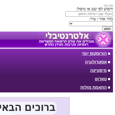
חיפוש לפי שם או טיפול:
בחר אזור / עיר:
חפש
■
הורוסקופ יומי
■
אסטרולוגיה
■
מיסטיקה
■
טארוט
■
התאמת מזלות