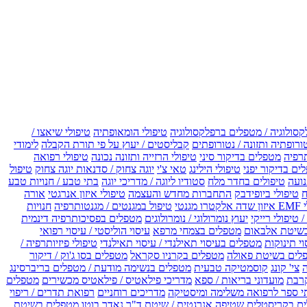
קסולוגיה / מטפלים ברפלקסולוגיה
טיפולי הומאופתיה
טיפולי שיאצו /
ורופתיה ותזונה / נטורופתים
קבליסטים / יעוץ על פי תורת הקבלה
לימודי
רפיה
מטפלים בדיקור סיני
טיפולי הרזייה ותזונה נכונה
טיפולי רפואה
ים בדיקור יפני
טיפולי הילינג
טאי צ'י
יוגה צחוק / סדנאות יוגה צחוק
טיפול
נועה
טיפולים בחדר מלח
סטודיו ליוגה / מדריכי יוגה
בתי טבע / חנויות טבע
ח
טיפולי ביופידבק
התחברות מחדש והעצמה
טיפולי איזון אנרגטי
אורה
ו מגנטי
טיפול במגנטים / מגנטותרפיה
חנויות
 טיפולי רייקי
יעוץ נומרולוגי / נומרולוגים
מטפלים בפסיכותרפיה דינמית
שיטת אלבאום
מטפלים בצמחי מרפא
עיסוי הוליסטי / עיסוי רפואי
וי תינוקות
מטפלים בעיסוי תאילנדי / עיסוי תאילנדי
טיפולי פיזיותרפיה /
לים בשיטת פאולה
מטפלים בקרניו סקראל
מטפלים בסו ג'וק / דיקור
צי' קונג
קוסמטיקה טבעית
מטפלים בנשימה מודעת / מטפלים בריברסינג
רבת
מועדוני בריאות / ספא
מדריכי פילאטיס / פילאטיס מכשירים
מטפלים
י ספר לרפואה משלימה ומיסטיקה
מדריכים רוחניים
רפואת תדרים / ריפוי
ים בקריסטלים
שטיפה אנרגטית / שיטת ד"ר נאדר בוטו
מטפלים בשיטת