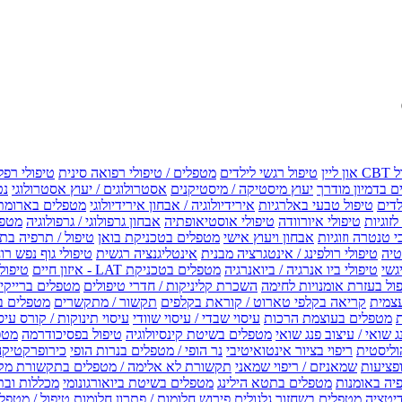
טיפול רגשי לילדים
מטפלים / טיפולי רפואה סינית
טיפולי רפל
 בדמיון מודרך
יעוץ מיסטיקה / מיסטיקנים
אסטרולוגים / יעוץ אסטרולוגי
נט
לדים
טיפול טבעי באלרגיות
אירידיולוגיה / אבחון אירידיולוגי
מטפלים בארומת
לזוגיות
טיפולי איורוודה
טיפולי אוסטיאופתיה
אבחון גרפולוגי / גרפולוגיה
מטפל
י טנטרה וזוגיות
אבחון ויעוץ אישי
מטפלים בטכניקת בואן
טיפול / תרפיה בת
טיה
טיפולי רולפינג / אינטגרציה מבנית
אינטליגנציה רגשית
טיפולי גוף נפש רו
טיפולי ביו אנרגיה / ביואנרגיה
מטפלים בטכניקת LAT - איזון חיים
טיפולי EMF איזון שדה אלקטר
ול בעזרת אומנויות לחימה
השכרת קליניקות / חדרי טיפולים
מטפלים ברייקי /
עצמית
קריאה בקלפי טארוט / קוראת בקלפים
תקשור / מתקשרים
מטפלים ב
ת
מטפלים בעוצמת הרכות
עיסוי שבדי / עיסוי שוודי
עיסוי תינוקות / קורס עיס
ג שואי / עיצוב פנג שואי
מטפלים בשיטת קינסיולוגיה
טיפול בפסיכודרמה
מטפ
וליסטית
ריפוי בציור אינטואיטיבי
נר הופי / מטפלים בנרות הופי
כירופרקטיקה
פציעות
שמאניזם / ריפוי שמאני
תקשורת לא אלימה / מטפלים בתקשורת מק
יה באומנות
מטפלים בתטא הילינג
מטפלים בשיטת ביואורגונומי
מכללות ובת
דיטציה
מטפלים בשחזור גלגולים
פירוש חלומות / פתרון חלומות
טיפול / מטפל