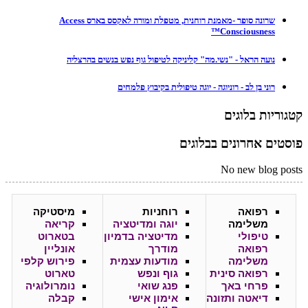
שרונה סופר -מאמנת רוחנית, מטפלת ומורה לאקסס בארס Access
Consciousness™
נועה הראל - "נשי.מה" קליניקה לטיפול גוף נפש בנשים בהרצליה
רוני בן לב - רוניוגה - יוגה טיפולית בקיבוץ פלמחים
קטגוריות בלוגים
פוסטים אחרונים בבלוגים
No new blog posts
רפואה
רוחניות
מיסטיקה
משלימה
יוגה ומדיטציה
קריאה
טיפולי
מדיטציה בדמיון
בטארוט
רפואה
מודרך
אונליין
משלימה
מודעות עצמית
פירוש קלפי
רפואה סינית
גוף ונפש
טארוט
פרחי באך
פנג שואי
נומרולוגיה
דיאטה ותזונה
אימון אישי
קבלה