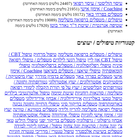
עיסוי הוליסטי / עיסוי רפואי
(24407 גולשים ביממה האחרונה)
Coaching / אימון אישי
(21951 גולשים ביממה האחרונה)
מטפלים בפרחי באך
(19172 גולשים ביממה האחרונה)
טיפולים / מטפלים ברפואה משלימה
(19089 גולשים ביממה האחרונה)
שטיפה אנרגטית / שיטת ד"ר נאדר בוטו
(17920 גולשים ביממה
האחרונה)
קטגוריות טיפולים / יעוצים
טיפולים / מטפלים ברפואה משלימה
טיפול מרחוק
טיפול CBT /
טיפול CBT און ליין
טיפול רגשי לילדים
מטפלים / טיפולי רפואה
סינית
טיפולי רפלקסולוגיה / מטפלים ברפלקסולוגיה
טיפולי
הומאופתיה
טיפולי שיאצו / מטפלים בשיאצו
Coaching / אימון
אישי
מטפלים בפרחי באך
מטפלים בדמיון מודרך
יעוץ מיסטיקה /
מיסטיקנים
אסטרולוגים / יעוץ אסטרולוגי
נטורופתיה ותזונה /
נטורופתים
קבליסטים / יעוץ על פי תורת הקבלה
לימודי רפואה
משלימה / סדנאות רוחניות
שיטת ימימה
טיפול אלטרנטיבי בילדים
טיפול טבעי באלרגיות
אירידיולוגיה / אבחון אירידיולוגי
מטפלים
בארומתרפיה
מטפלים בדיקור סיני
טיפולי הרזייה ותזונה נכונה
טיפולי רפואה משלימה להריון ולידה
מטפלים בטווינא / טווינה
יעוץ
זוגי / אימון אישי לזוגיות
טיפולי איורוודה
טיפולי אוסטיאופתיה
אבחון גרפולוגי / גרפולוגיה
מטפלים בדיקור יפני
טיפולי הילינג
טאי
צ'י
יוגה צחוק / סדנאות יוגה צחוק
טיפול / אבחון ליקויי למידה
מטפלים בשיטת אלכסנדר
טיפול טנטרי / מדריכי טנטרה וזוגיות
אבחון ויעוץ אישי
מטפלים בטכניקת בואן
טיפול / תרפיה בתנועה