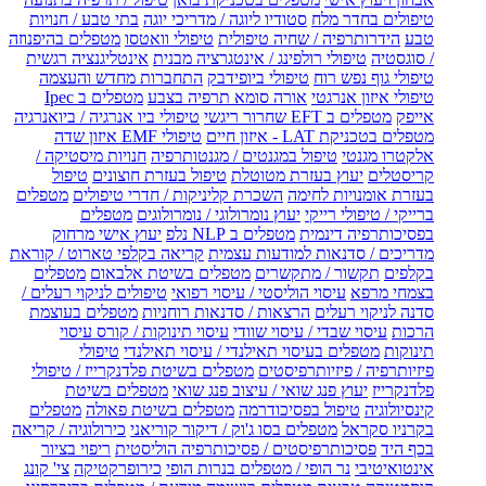
טיפולים בחדר מלח
סטודיו ליוגה / מדריכי יוגה
בתי טבע / חנויות
טבע
הידרותרפיה / שחיה טיפולית
טיפולי וואטסו
מטפלים בהיפנוזה
/ סוגסטיה
טיפולי רולפינג / אינטגרציה מבנית
אינטליגנציה רגשית
טיפולי גוף נפש רוח
טיפולי ביופידבק
התחברות מחדש והעצמה
טיפולי איזון אנרגטי
אורה סומא תרפיה בצבע
מטפלים ב Ipec
אייפק
מטפלים ב EFT שחרור ריגשי
טיפולי ביו אנרגיה / ביואנרגיה
מטפלים בטכניקת LAT - איזון חיים
טיפולי EMF איזון שדה
אלקטרו מגנטי
טיפול במגנטים / מגנטותרפיה
חנויות מיסטיקה /
קריסטלים
יעוץ בעזרת מטוטלת
טיפול בעזרת חוצונים
טיפול
בעזרת אומנויות לחימה
השכרת קליניקות / חדרי טיפולים
מטפלים
ברייקי / טיפולי רייקי
יעוץ נומרולוגי / נומרולוגים
מטפלים
בפסיכותרפיה דינמית
מטפלים ב NLP נלפ
יעוץ אישי מרחוק
מדריכים / סדנאות למודעות עצמית
קריאה בקלפי טארוט / קוראת
בקלפים
תקשור / מתקשרים
מטפלים בשיטת אלבאום
מטפלים
בצמחי מרפא
עיסוי הוליסטי / עיסוי רפואי
טיפולים לניקוי רעלים /
סדנה לניקוי רעלים
הרצאות / סדנאות רוחניות
מטפלים בעוצמת
הרכות
עיסוי שבדי / עיסוי שוודי
עיסוי תינוקות / קורס עיסוי
תינוקות
מטפלים בעיסוי תאילנדי / עיסוי תאילנדי
טיפולי
פיזיותרפיה / פיזיותרפיסטים
מטפלים בשיטת פלדנקרייז / טיפולי
פלדנקרייז
יעוץ פנג שואי / עיצוב פנג שואי
מטפלים בשיטת
קינסיולוגיה
טיפול בפסיכודרמה
מטפלים בשיטת פאולה
מטפלים
בקרניו סקראל
מטפלים בסו ג'וק / דיקור קוריאני
כירולוגיה / קריאה
בכף היד
פסיכותרפיסטים / פסיכותרפיה הוליסטית
ריפוי בציור
אינטואיטיבי
נר הופי / מטפלים בנרות הופי
כירופרקטיקה
צי' קונג