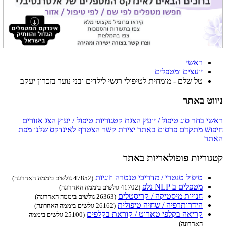
ראשי
יועצים ומטפלים
טל שלם - מומחית לטיפולי רגשי לילדים ובני נוער בזכרון יעקב
ניווט באתר
ראשי
בחר סוג טיפול / יועץ
הצגת קטגוריות טיפול / יעוץ
הצג אזורים
חיפוש מתקדם
פרסום באתר
יצירת קשר
הצטרף לאינדקס שלנו
מפת
האתר
קטגוריות פופולאריות באתר
טיפול טנטרי / מדריכי טנטרה וזוגיות
(47852 גולשים ביממה האחרונה)
מטפלים ב NLP נלפ
(41702 גולשים ביממה האחרונה)
חנויות מיסטיקה / קריסטלים
(26363 גולשים ביממה האחרונה)
הידרותרפיה / שחיה טיפולית
(26162 גולשים ביממה האחרונה)
קריאה בקלפי טארוט / קוראת בקלפים
(25100 גולשים ביממה
האחרונה)