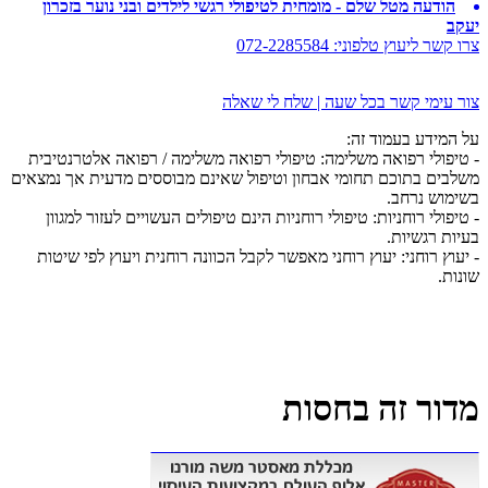
הודעה מטל שלם - מומחית לטיפולי רגשי לילדים ובני נוער בזכרון
יעקב
צרו קשר ליעוץ טלפוני:
072-2285584
צור עימי קשר בכל שעה | שלח לי שאלה
על המידע בעמוד זה:
- טיפולי רפואה משלימה: טיפולי רפואה משלימה / רפואה אלטרנטיבית
משלבים בתוכם תחומי אבחון וטיפול שאינם מבוססים מדעית אך נמצאים
בשימוש נרחב.
- טיפולי רוחניות: טיפולי רוחניות הינם טיפולים העשויים לעזור למגוון
בעיות רגשיות.
- יעוץ רוחני: יעוץ רוחני מאפשר לקבל הכוונה רוחנית ויעוץ לפי שיטות
שונות.
מדור זה בחסות