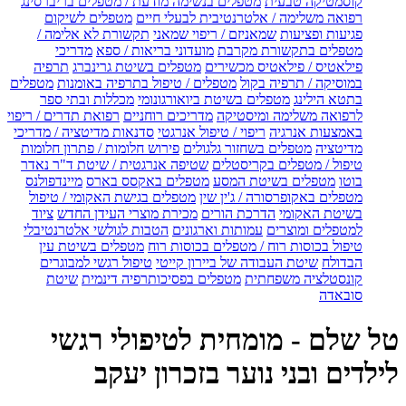
קוסמטיקה טבעית
מטפלים בנשימה מודעת / מטפלים בריברסינג
רפואה משלימה / אלטרנטיבית לבעלי חיים
מטפלים לשיקום
פגיעות ופציעות
שמאניזם / ריפוי שמאני
תקשורת לא אלימה /
מטפלים בתקשורת מקרבת
מועדוני בריאות / ספא
מדריכי
פילאטיס / פילאטיס מכשירים
מטפלים בשיטת גרינברג
תרפיה
במוסיקה / תרפיה בקול
מטפלים / טיפול בתרפיה באומנות
מטפלים
בתטא הילינג
מטפלים בשיטת ביואורגונומי
מכללות ובתי ספר
לרפואה משלימה ומיסטיקה
מדריכים רוחניים
רפואת תדרים / ריפוי
באמצעות אנרגיה
ריפוי / טיפול אנרגטי
סדנאות מדיטציה / מדריכי
מדיטציה
מטפלים בשחזור גלגולים
פירוש חלומות / פתרון חלומות
טיפול / מטפלים בקריסטלים
שטיפה אנרגטית / שיטת ד"ר נאדר
בוטו
מטפלים בשיטת המסע
מטפלים באקסס בארס
מיינדפולנס
מטפלים באקופרסורה / ג'ין שין
מטפלים בגישת האקומי / טיפול
בשיטת האקומי
הדרכת הורים
מכירת מוצרי העידן החדש
ציוד
למטפלים ומוצרים
עמותות וארגונים
הטבות לגולשי אלטרנטיבלי
טיפול בכוסות רוח / מטפלים בכוסות רוח
מטפלים בשיטת עין
הבדולח
שיטת העבודה של ביירון קייטי
טיפול רגשי למבוגרים
קונסטלציה משפחתית
מטפלים בפסיכותרפיה דינמית
שיטת
סובאדה
טל שלם - מומחית לטיפולי רגשי
לילדים ובני נוער בזכרון יעקב