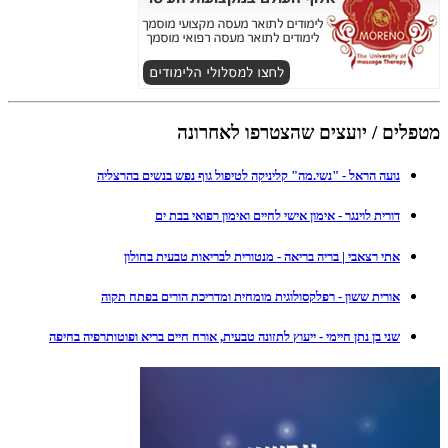
מטפלים / יועצים שהצטרפו לאחרונה
נועה הראל - "נשי.מה" קליניקה לטיפול גוף נפש בנשים בהרצליה
דורית לוינגר - אימון אישי לחיים ואימון רפואי בבת ים
אתי רצאבי | בריה בריאה - מנטורית לבריאות טבעית בחולון
אורית ששון - רפלקסולוגית מומחית ומדריכת הורים בפתח תקוה
שני בן נתן חיימי - ייעוץ לתזונה טבעית, אורח חיים בריא ופוטותרפיה בחיפה