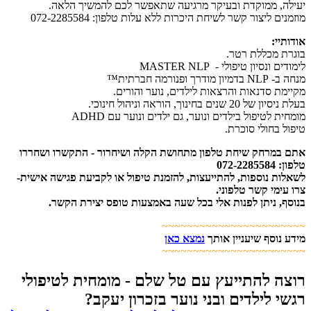
יעילה, ממוקדת ובעיקר מרגיעה שתאפשר לכם להמשיך הלאה.
מוזמנים ליצור קשר לשיחת היכרות ללא עלות טלפון: 072-2285584
אודותיי:
בוגרת מכללת רטר.
לימודים ונסיון טיפולי - MASTER NLP
מנחה ב- NLP בדמיון מודרך ופנורמה חברתית™
מקיימת סדנאות והרצאות לילדים, נוער והורים.
בעלת ניסיון של 20 שנים בחינוך, הוראה וניהול חינוכי.
מומחית לטיפול בילדים ונוער, גם ילדים ונוער עם ADHD
טיפול בחולי סוכרת.
אתם במרחק שיחת טלפון מתחושת הקלה ושיחרור - התקשרו ושחררו
טלפון: 072-2285584
לשאלות נוספות, להתייעצות, להזמנת טיפול או לקביעת פגישה אישית-
צרו עימי קשר טלפוני.
בנוסף, ניתן לפנות אלי בכל שעה באמצעות טופס יצירת הקשר.
~~~~~~~~~~~~~~~~~~~~~~~
מידע נוסף שיעניין אותך
נמצא כאן
~~~~~~~~~~~~~~~~~~~~~~~
רוצה להתייעץ עם טל שלם - מומחית לטיפולי
רגשי לילדים ובני נוער בזכרון יעקב?