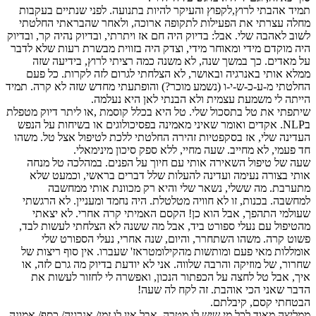
תמיד אהבתי לרוץ,לקפוץ והעיקר להיות בתנועה. לפני שנתיים בעקבות
מחלה עצרתי את הפעילות לתקופה ארוכה, ולאחר שהבראתי החלטתי
לשוב לאהבה שלי. אבל: בדיוק היה חם אז ויתרתי, ובדיוק נהיה קר, ובדיוק
היה מוקדם מידי ומאוחר מידי, וצדק היה בזווית מבשרת רעות שלא לדבר
על מאדים. כך במשך שנה, לא משנה כמה רציתי לרוץ, בידיעה שזה
ממלא אותי באנרגיה ובאושר, לא הצלחתי לגרום לזה לקרות. כל פעם
החלטתי מ-ע-כ-ש-י-ו (נשמע מוכר?) והופתעתי מחדש שזה לא קרה. תמיד
הייתה לי משמעת עצמית ולא הבנתי לאן היא נעלמה.
שיתפתי את טל בתסכול שלי. טל היא בכלל קוסמת ,או ליתר דיוק מטפלת
בNLP. אקדים ואומר שאיני מאמינה בפסיכולוגים או בשיחות על הנפש
העדינה שלי, אז בסקפטיות זהירה החלטתי ללכת לטיפול אצל טל. משהו
חד פעמי, לא מחייב. שעה מחיי, ללא ספק סיכון מינימאלי.
שעה של טיפול השאירה אותי עם חיוך על הפנים. במהלכה טל מנחה
אותי בצורה נעימה ועדינה להעלות שלל דברים בראשי, וכמעט שלא
מתערבת. מה ששלי, נשאר שלי והיא רק מכוונת אותי ממחשבה
למחשבה. בכנות, זו לא חוויה מטלטלת. היה נחמד ומעניין. לא הרגשתי
שעולמי התהפך, אבל הוא כן! הקסם האמיתי קרה אחרי. לא יצאתי
מהטיפול עם נעלי ספורט ביד, אבל מה ששנה לא הצלחתי לעשות לבד,
פשוט קרה. משהו השתחרר, והיום, שנה אחרי, נעלי הספורט שלי
אומללות מאי פעם ומותשות מהקילומטראז' שעברו. אין סוף ריצות של
שחרור, של מוזיקה והרבה שלווה. אני לא יודעת בדיוק מה גרם לזה, או
איך, אבל טל לחצה על הכפתור הנכון, ואפשרה לי לחזור לעשות את
הדבר שאני הכי אוהבת. זה לקח לה שעה!
הבטחתי קסם, קיבלתם.
ממליצה מאוד לכל מי שיש לו מטרה, אבל אין לו זמן/ אנרגיה/ כסף/ אמונה