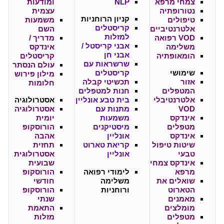
צמחי מרפא
NLP
ומודעות
נטורופתיה
עצמית
קניון
הרוחניות
טיפולים
משמעות
קריסטלים
אלטרנטיביים
השם
למזלות
VOD רפואה
מדריך /
אבני קריסטל /
משלימה
אינדקס
אבני חן
הומאופתיה
קריסטלים
שרשראות עם
עולם הנסתר
שימושי
קריסטלים
מילון פירוש
אזור
תכשיטי קבלה
חלומות
המטפלים
חנות למטפלים
אלטרנטיבלי
בית טבע אונליין
אסטרולוגיה
VOD
מתנות עם
אסטרולוגיה
אינדקס
משמעות
יומית
מטפלים
מיסטיקנים
הורוסקופ
אינדקס
אונליין
אהבה
שיטות טיפול
קריאת טארוט
תחזית
טבעי
אונליין
אסטרולוגית
אינדקס צמחי
שבועית
מרפא
לימודי רפואה
הורוסקופ
שואלים את
משלימה
חודשי
הטארוט
ורוחניות
הורוסקופ
מאמנים
שנתי
מומלצים
התאמת
מטפלים
מזלות