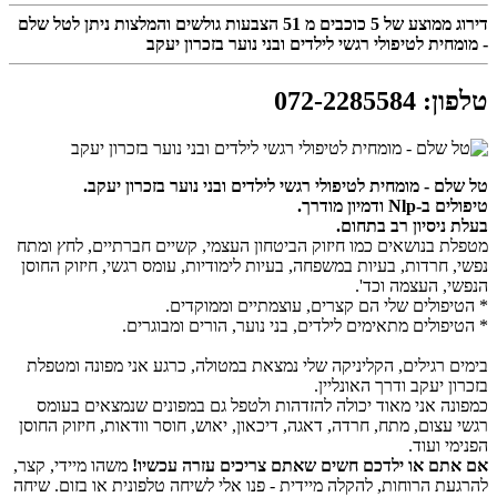
דירוג ממוצע של
5
כוכבים מ
51
הצבעות גולשים והמלצות ניתן לטל שלם
- מומחית לטיפולי רגשי לילדים ובני נוער בזכרון יעקב
טלפון
:
072-2285584
טל שלם - מומחית לטיפולי רגשי לילדים ובני נוער בזכרון יעקב​.
טיפולים ב-Nlp ודמיון מודרך.
בעלת ניסיון רב בתחום.
מטפלת בנושאים כמו חיזוק הביטחון העצמי, קשיים חברתיים, לחץ ומתח
נפשי, חרדות, בעיות במשפחה, בעיות לימודיות, עומס רגשי, חיזוק החוסן
הנפשי, העצמה וכד'.
* הטיפולים שלי הם קצרים, עוצמתיים וממוקדים.
* הטיפולים מתאימים לילדים, בני נוער, הורים ומבוגרים.
בימים רגילים, הקליניקה שלי נמצאת במטולה, כרגע אני מפונה ומטפלת
בזכרון יעקב ודרך האונליין.
כמפונה אני מאוד יכולה להזדהות ולטפל גם במפונים שנמצאים בעומס
רגשי עצום, מתח, חרדה, דאגה, דיכאון, יאוש, חוסר וודאות, חיזוק החוסן
הפנימי ועוד.
אם אתם או ילדכם חשים שאתם צריכים עזרה עכשיו!
משהו מיידי, קצר,
להרגעת הרוחות, להקלה מיידית - פנו אלי לשיחה טלפונית או בזום. שיחה