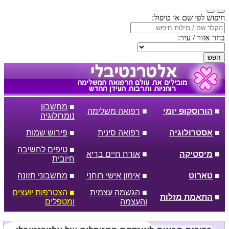
חיפוש לפי שם או טיפול:
בחר אזור / עיר:
חפש
■
מחשבון
■
הורוסקופ יומי
■
רפואה משלימה
נומרולוגיה
■
אסטרולוגיה
■
רפואה סינית
■
פירוש שמות
■
טיפים לחשיבה
■
מיסטיקה
■
אורח חיים בריא
חיובית
■
טארוט
■
אימון אישי רוחני
■
מחשבוני תזונה
■
הגשמה עצמית
■
הצטרפות יועצים
■
התאמת מזלות
והעצמה
ומטפלים