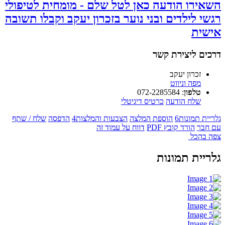
השאירו הודעה כאן לטל שלם - מומחית לטיפולי
רגשי לילדים ובני נוער בזכרון יעקב וקבלו תשובה
אישית
דרכים ליצירת קשר
זכרון יעקב
מפה וניווט
טלפון
:
072-2285584
שלח הודעה
כרטיס דיגיטלי
גלריית תמונות
6
הוספת המלצה
הצבעות והמלצות
4
הדפסה
שלח / שתף
עם חבר
הורד קובץ PDF
דווח על עמוד זה
צפה בהכל
גלריית תמונות