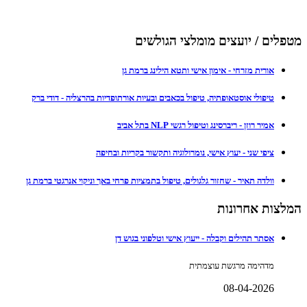
מטפלים / יועצים מומלצי הגולשים
אורית מזרחי - אימון אישי ותטא הילינג ברמת גן
טיפולי אוסטאופתיה, טיפול בכאבים ובעיות אורתופדיות בהרצליה - דודי ברק
אמיר רוזן - ריברסינג וטיפול רגשי NLP בתל אביב
ציפי שני - יעוץ אישי, נומרולוגיה ותקשור בקריות ובחיפה
וולדה תאיר - שחזור גלגולים, טיפול בתמציות פרחי באך וניקוי אנרגטי ברמת גן
המלצות אחרונות
אסתר תהילים וקבלה - ייעוץ אישי וטלפוני בגוש דן
מדהימה מרגשת עוצמתית
08-04-2026