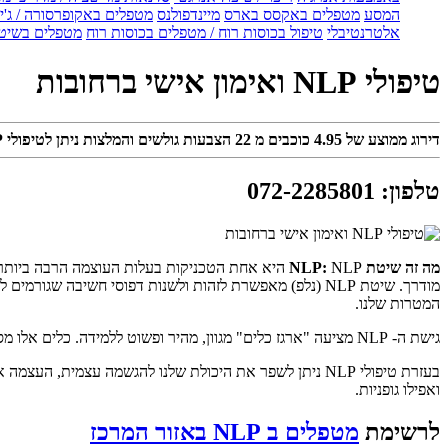
המסע
מטפלים באקסס בארס
מיינדפולנס
מטפלים באקופרסורה / ג'ין
אלטרנטיבלי
טיפול בכוסות רוח / מטפלים בכוסות רוח
מטפלים בשיטת
טיפולי NLP ואימון אישי ברחובות
דירוג ממוצע של
4.95
כוכבים מ
22
הצבעות גולשים והמלצות ניתן לטיפולי NLP ואימון אישי ברחובות
טלפון
:
072-2285801
מה זה שיטת NLP:
מודרך. שיטת NLP (נלפ) מאפשרת לזהות ולשנות דפוסי חשיב
המטרות שלנו.
גישת ה- NLP מציעה "ארגז כלים" מגוון, מהיר ופשוט ללמידה. כלים אלו מסייעים בארגון ו'כוונון' המוח שלנו כך שנוכל להשיג תוצאות מדויקות ונממש את הפוטנציאל הרב שטמון בנו.
בעזרת טיפולי NLP ניתן לשפר את היכולת שלנו להגשמה עצמי
ואפילו גופניות.
לרשימת
מטפלים ב NLP באזור המרכז