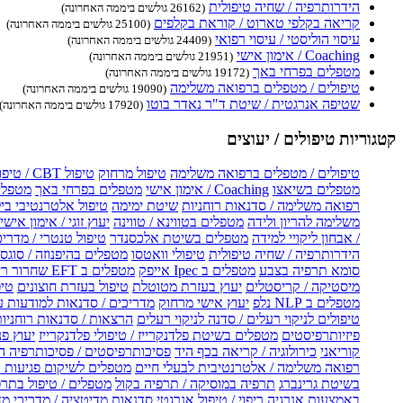
הידרותרפיה / שחיה טיפולית
(26162 גולשים ביממה האחרונה)
קריאה בקלפי טארוט / קוראת בקלפים
(25100 גולשים ביממה האחרונה)
עיסוי הוליסטי / עיסוי רפואי
(24409 גולשים ביממה האחרונה)
Coaching / אימון אישי
(21951 גולשים ביממה האחרונה)
מטפלים בפרחי באך
(19172 גולשים ביממה האחרונה)
טיפולים / מטפלים ברפואה משלימה
(19090 גולשים ביממה האחרונה)
שטיפה אנרגטית / שיטת ד"ר נאדר בוטו
(17920 גולשים ביממה האחרונה)
קטגוריות טיפולים / יעוצים
טיפולים / מטפלים ברפואה משלימה
טיפול מרחוק
טיפול CBT / טיפול CBT און ליין
מטפלים בשיאצו
Coaching / אימון אישי
מטפלים בפרחי באך
מטפלים
רפואה משלימה / סדנאות רוחניות
שיטת ימימה
טיפול אלטרנטיבי בי
משלימה להריון ולידה
מטפלים בטווינא / טווינה
יעוץ זוגי / אימון אישי 
/ אבחון ליקויי למידה
מטפלים בשיטת אלכסנדר
טיפול טנטרי / מדריכ
הידרותרפיה / שחיה טיפולית
טיפולי וואטסו
מטפלים בהיפנוזה / סוגס
סומא תרפיה בצבע
מטפלים ב Ipec אייפק
מטפלים ב EFT שחרור ריגשי
מיסטיקה / קריסטלים
יעוץ בעזרת מטוטלת
טיפול בעזרת חוצונים
טיפ
מטפלים ב NLP נלפ
יעוץ אישי מרחוק
מדריכים / סדנאות למודעות 
טיפולים לניקוי רעלים / סדנה לניקוי רעלים
הרצאות / סדנאות רוחניו
פיזיותרפיסטים
מטפלים בשיטת פלדנקרייז / טיפולי פלדנקרייז
יעוץ פנ
קוריאני
כירולוגיה / קריאה בכף היד
פסיכותרפיסטים / פסיכותרפיה ה
רפואה משלימה / אלטרנטיבית לבעלי חיים
מטפלים לשיקום פגיעות ו
בשיטת גרינברג
תרפיה במוסיקה / תרפיה בקול
מטפלים / טיפול בתרפ
באמצעות אנרגיה
ריפוי / טיפול אנרגטי
סדנאות מדיטציה / מדריכי מ