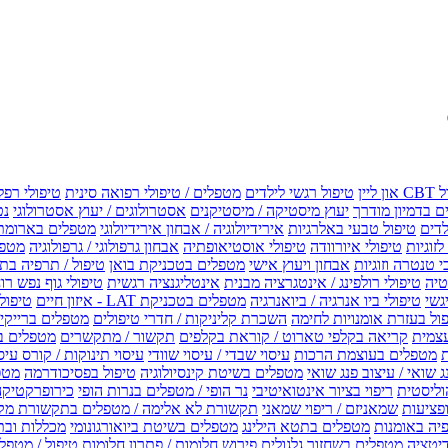
טיפול רגשי לילדים
מטפלים / טיפולי רפואה סינית
טיפולי רפל
 בדמיון מודרך
יעוץ מיסטיקה / מיסטיקנים
אסטרולוגים / יעוץ אסטרולוגי
נט
לדים
טיפול טבעי באלרגיות
אירידיולוגיה / אבחון אירידיולוגי
מטפלים בארומת
לזוגיות
טיפולי איורוודה
טיפולי אוסטיאופתיה
אבחון גרפולוגי / גרפולוגיה
מטפל
י טנטרה וזוגיות
אבחון ויעוץ אישי
מטפלים בטכניקת בואן
טיפול / תרפיה בת
טיה
טיפולי רולפינג / אינטגרציה מבנית
אינטליגנציה רגשית
טיפולי גוף נפש רו
טיפולי ביו אנרגיה / ביואנרגיה
מטפלים בטכניקת LAT - איזון חיים
טיפולי EMF איזון שדה אלקטר
ול בעזרת אומנויות לחימה
השכרת קליניקות / חדרי טיפולים
מטפלים ברייקי /
עצמית
קריאה בקלפי טארוט / קוראת בקלפים
תקשור / מתקשרים
מטפלים ב
ת
מטפלים בעוצמת הרכות
עיסוי שבדי / עיסוי שוודי
עיסוי תינוקות / קורס עיס
ג שואי / עיצוב פנג שואי
מטפלים בשיטת קינסיולוגיה
טיפול בפסיכודרמה
מטפ
וליסטית
ריפוי בציור אינטואיטיבי
נר הופי / מטפלים בנרות הופי
כירופרקטיקה
פציעות
שמאניזם / ריפוי שמאני
תקשורת לא אלימה / מטפלים בתקשורת מק
יה באומנות
מטפלים בתטא הילינג
מטפלים בשיטת ביואורגונומי
מכללות ובת
דיטציה
מטפלים בשחזור גלגולים
פירוש חלומות / פתרון חלומות
טיפול / מטפל