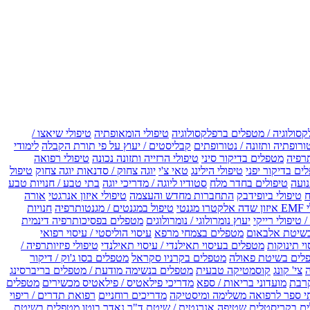
קסולוגיה / מטפלים ברפלקסולוגיה
טיפולי הומאופתיה
טיפולי שיאצו /
ורופתיה ותזונה / נטורופתים
קבליסטים / יעוץ על פי תורת הקבלה
לימודי
רפיה
מטפלים בדיקור סיני
טיפולי הרזייה ותזונה נכונה
טיפולי רפואה
ים בדיקור יפני
טיפולי הילינג
טאי צ'י
יוגה צחוק / סדנאות יוגה צחוק
טיפול
נועה
טיפולים בחדר מלח
סטודיו ליוגה / מדריכי יוגה
בתי טבע / חנויות טבע
ח
טיפולי ביופידבק
התחברות מחדש והעצמה
טיפולי איזון אנרגטי
אורה
ו מגנטי
טיפול במגנטים / מגנטותרפיה
חנויות
 טיפולי רייקי
יעוץ נומרולוגי / נומרולוגים
מטפלים בפסיכותרפיה דינמית
שיטת אלבאום
מטפלים בצמחי מרפא
עיסוי הוליסטי / עיסוי רפואי
וי תינוקות
מטפלים בעיסוי תאילנדי / עיסוי תאילנדי
טיפולי פיזיותרפיה /
לים בשיטת פאולה
מטפלים בקרניו סקראל
מטפלים בסו ג'וק / דיקור
צי' קונג
קוסמטיקה טבעית
מטפלים בנשימה מודעת / מטפלים בריברסינג
רבת
מועדוני בריאות / ספא
מדריכי פילאטיס / פילאטיס מכשירים
מטפלים
י ספר לרפואה משלימה ומיסטיקה
מדריכים רוחניים
רפואת תדרים / ריפוי
ים בקריסטלים
שטיפה אנרגטית / שיטת ד"ר נאדר בוטו
מטפלים בשיטת