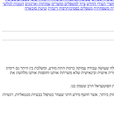
וצרי העידן החדש
ציוד למטפלים ומוצרים
עמותות וארגונים
הטבות לגולשי
יה משפחתית
מטפלים בפסיכותרפיה דינמית
שיטת סובאדה
ות העוצמה הרבה ביותר הקיימות היום להתפתחות אישית ומימוש מטרות אישיות. NLP טכניקה יעילה שעושה עבודה עמוקה ברמת התת מודע, ומשלבת בין היתר גם דימיון
ות ותקשורת אישית ובינאישית שלא משרתת אותנו וחוסמת אותנו מלהשיג את
י עמוק ביותר, אשר חושף מידע חיוני שעוזר בטיפול בבעיות מנטאליות, רגשיות