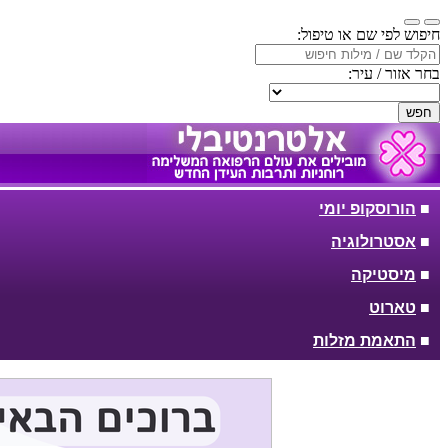
חיפוש לפי שם או טיפול:
בחר אזור / עיר:
חפש
■
הורוסקופ יומי
■
אסטרולוגיה
■
מיסטיקה
■
טארוט
■
התאמת מזלות