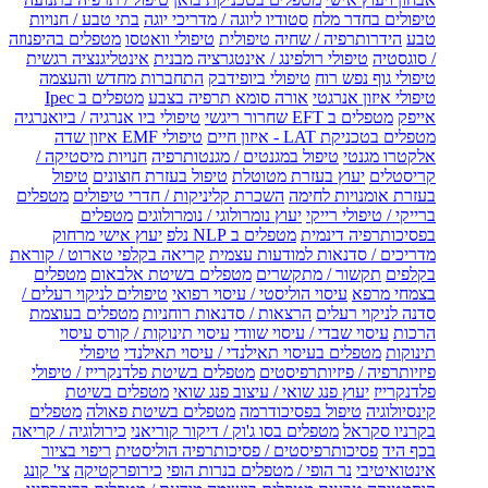
טיפולים בחדר מלח
סטודיו ליוגה / מדריכי יוגה
בתי טבע / חנויות
טבע
הידרותרפיה / שחיה טיפולית
טיפולי וואטסו
מטפלים בהיפנוזה
/ סוגסטיה
טיפולי רולפינג / אינטגרציה מבנית
אינטליגנציה רגשית
טיפולי גוף נפש רוח
טיפולי ביופידבק
התחברות מחדש והעצמה
טיפולי איזון אנרגטי
אורה סומא תרפיה בצבע
מטפלים ב Ipec
אייפק
מטפלים ב EFT שחרור ריגשי
טיפולי ביו אנרגיה / ביואנרגיה
מטפלים בטכניקת LAT - איזון חיים
טיפולי EMF איזון שדה
אלקטרו מגנטי
טיפול במגנטים / מגנטותרפיה
חנויות מיסטיקה /
קריסטלים
יעוץ בעזרת מטוטלת
טיפול בעזרת חוצונים
טיפול
בעזרת אומנויות לחימה
השכרת קליניקות / חדרי טיפולים
מטפלים
ברייקי / טיפולי רייקי
יעוץ נומרולוגי / נומרולוגים
מטפלים
בפסיכותרפיה דינמית
מטפלים ב NLP נלפ
יעוץ אישי מרחוק
מדריכים / סדנאות למודעות עצמית
קריאה בקלפי טארוט / קוראת
בקלפים
תקשור / מתקשרים
מטפלים בשיטת אלבאום
מטפלים
בצמחי מרפא
עיסוי הוליסטי / עיסוי רפואי
טיפולים לניקוי רעלים /
סדנה לניקוי רעלים
הרצאות / סדנאות רוחניות
מטפלים בעוצמת
הרכות
עיסוי שבדי / עיסוי שוודי
עיסוי תינוקות / קורס עיסוי
תינוקות
מטפלים בעיסוי תאילנדי / עיסוי תאילנדי
טיפולי
פיזיותרפיה / פיזיותרפיסטים
מטפלים בשיטת פלדנקרייז / טיפולי
פלדנקרייז
יעוץ פנג שואי / עיצוב פנג שואי
מטפלים בשיטת
קינסיולוגיה
טיפול בפסיכודרמה
מטפלים בשיטת פאולה
מטפלים
בקרניו סקראל
מטפלים בסו ג'וק / דיקור קוריאני
כירולוגיה / קריאה
בכף היד
פסיכותרפיסטים / פסיכותרפיה הוליסטית
ריפוי בציור
אינטואיטיבי
נר הופי / מטפלים בנרות הופי
כירופרקטיקה
צי' קונג