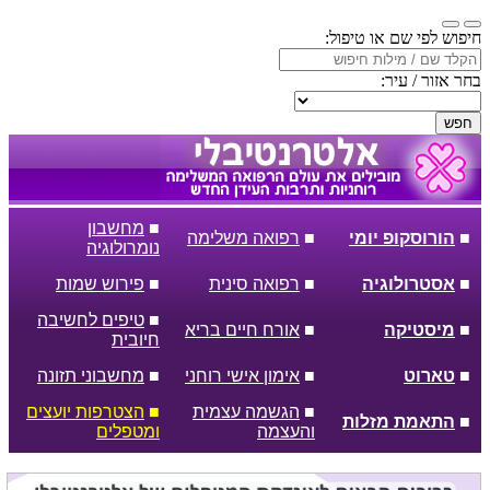
חיפוש לפי שם או טיפול:
בחר אזור / עיר:
חפש
■
מחשבון
■
הורוסקופ יומי
■
רפואה משלימה
נומרולוגיה
■
אסטרולוגיה
■
רפואה סינית
■
פירוש שמות
■
טיפים לחשיבה
■
מיסטיקה
■
אורח חיים בריא
חיובית
■
טארוט
■
אימון אישי רוחני
■
מחשבוני תזונה
■
הגשמה עצמית
■
הצטרפות יועצים
■
התאמת מזלות
והעצמה
ומטפלים