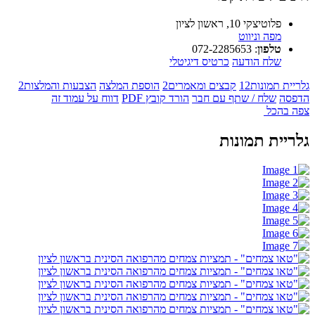
פלוטיצקי 10, ראשון לציון
מפה וניווט
טלפון
:
072-2285653
שלח הודעה
כרטיס דיגיטלי
גלריית תמונות
12
קבצים ומאמרים
2
הוספת המלצה
הצבעות והמלצות
2
הדפסה
שלח / שתף עם חבר
הורד קובץ PDF
דווח על עמוד זה
צפה בהכל
גלריית תמונות