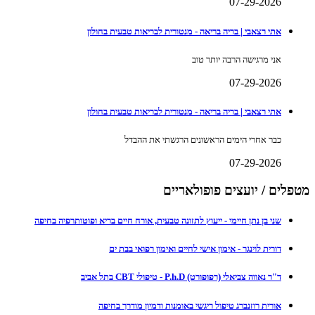
07-29-2026
אתי רצאבי | בריה בריאה - מנטורית לבריאות טבעית בחולון
אני מרגישה הרבה יותר טוב
07-29-2026
אתי רצאבי | בריה בריאה - מנטורית לבריאות טבעית בחולון
כבר אחרי הימים הראשונים הרגשתי את ההבדל
07-29-2026
מטפלים / יועצים פופולאריים
שני בן נתן חיימי - ייעוץ לתזונה טבעית, אורח חיים בריא ופוטותרפיה בחיפה
דורית לוינגר - אימון אישי לחיים ואימון רפואי בבת ים
ד"ר נאווה צביאלי (רפופורט) P.h.D - טיפולי CBT בתל אביב
אורית רוזנברג טיפול ריגשי באומנות ודמיון מודרך בחיפה