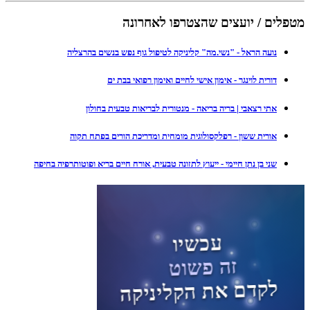
מטפלים / יועצים שהצטרפו לאחרונה
נועה הראל - "נשי.מה" קליניקה לטיפול גוף נפש בנשים בהרצליה
דורית לוינגר - אימון אישי לחיים ואימון רפואי בבת ים
אתי רצאבי | בריה בריאה - מנטורית לבריאות טבעית בחולון
אורית ששון - רפלקסולוגית מומחית ומדריכת הורים בפתח תקוה
שני בן נתן חיימי - ייעוץ לתזונה טבעית, אורח חיים בריא ופוטותרפיה בחיפה