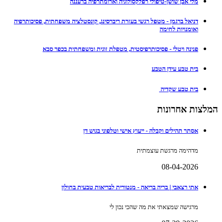
מלי אבן שושן-טיפולי רפלקסולוגיה וארומתרפיה ברעננה
דניאל ברגמן - מטפל רגשי בעזרת ריברסינג, קונסטלציה משפחתית, פסיכותרפיה
ואומנויות לחימה
פנינה ויטלי - פסיכותרפיסטית, מטפלת זוגית ומשפחתית בכפר סבא
בית טבע עידן הטבע
בית טבע שקדיה
המלצות אחרונות
אסתר תהילים וקבלה - ייעוץ אישי וטלפוני בגוש דן
מדהימה מרגשת עוצמתית
08-04-2026
אתי רצאבי | בריה בריאה - מנטורית לבריאות טבעית בחולון
מרגישה שמצאתי את מה שהכי נכון לי