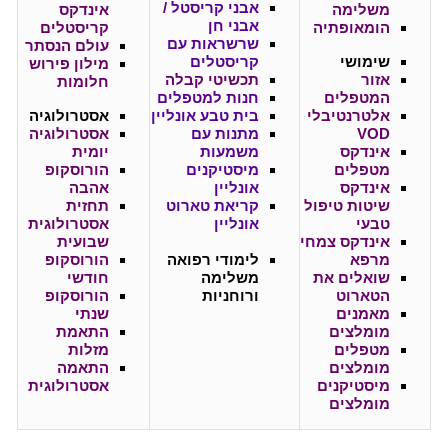
אבני קריסטל /
משלימה
אינדקס
אבני חן
הומאופתיה
קריסטלים
שרשראות עם
עולם הנסתר
שימושי
קריסטלים
מילון פירוש
אזור
תכשיטי קבלה
חלומות
המטפלים
חנות למטפלים
אלטרנטיבלי
בית טבע אונליין
אסטרולוגיה
VOD
מתנות עם
אסטרולוגיה
אינדקס
משמעות
יומית
מטפלים
מיסטיקנים
הורוסקופ
אינדקס
אונליין
אהבה
שיטות טיפול
קריאת טארוט
תחזית
טבעי
אונליין
אסטרולוגית
אינדקס צמחי
שבועית
מרפא
לימודי רפואה
הורוסקופ
שואלים את
משלימה
חודשי
הטארוט
ורוחניות
הורוסקופ
מאמנים
שנתי
מומלצים
התאמת
מטפלים
מזלות
מומלצים
התאמה
מיסטיקנים
אסטרולוגית
מומלצים