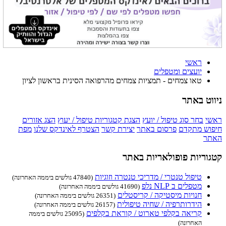
ראשי
יועצים ומטפלים
טאו צמחים - תמציות צמחים מהרפואה הסינית בראשון לציון
ניווט באתר
ראשי
בחר סוג טיפול / יועץ
הצגת קטגוריות טיפול / יעוץ
הצג אזורים
חיפוש מתקדם
פרסום באתר
יצירת קשר
הצטרף לאינדקס שלנו
מפת
האתר
קטגוריות פופולאריות באתר
טיפול טנטרי / מדריכי טנטרה וזוגיות
(47840 גולשים ביממה האחרונה)
מטפלים ב NLP נלפ
(41690 גולשים ביממה האחרונה)
חנויות מיסטיקה / קריסטלים
(26351 גולשים ביממה האחרונה)
הידרותרפיה / שחיה טיפולית
(26157 גולשים ביממה האחרונה)
קריאה בקלפי טארוט / קוראת בקלפים
(25095 גולשים ביממה
האחרונה)