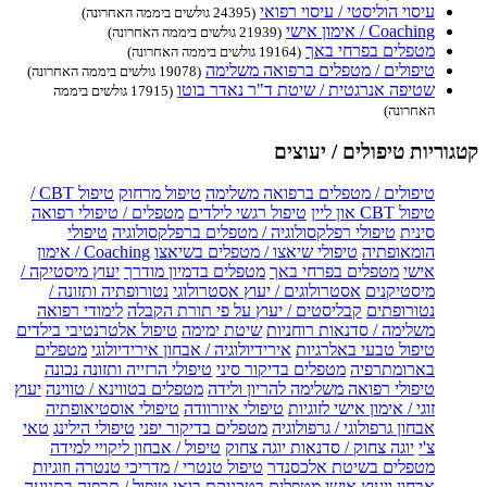
עיסוי הוליסטי / עיסוי רפואי
(24395 גולשים ביממה האחרונה)
Coaching / אימון אישי
(21939 גולשים ביממה האחרונה)
מטפלים בפרחי באך
(19164 גולשים ביממה האחרונה)
טיפולים / מטפלים ברפואה משלימה
(19078 גולשים ביממה האחרונה)
שטיפה אנרגטית / שיטת ד"ר נאדר בוטו
(17915 גולשים ביממה
האחרונה)
קטגוריות טיפולים / יעוצים
טיפולים / מטפלים ברפואה משלימה
טיפול מרחוק
טיפול CBT /
טיפול CBT און ליין
טיפול רגשי לילדים
מטפלים / טיפולי רפואה
סינית
טיפולי רפלקסולוגיה / מטפלים ברפלקסולוגיה
טיפולי
הומאופתיה
טיפולי שיאצו / מטפלים בשיאצו
Coaching / אימון
אישי
מטפלים בפרחי באך
מטפלים בדמיון מודרך
יעוץ מיסטיקה /
מיסטיקנים
אסטרולוגים / יעוץ אסטרולוגי
נטורופתיה ותזונה /
נטורופתים
קבליסטים / יעוץ על פי תורת הקבלה
לימודי רפואה
משלימה / סדנאות רוחניות
שיטת ימימה
טיפול אלטרנטיבי בילדים
טיפול טבעי באלרגיות
אירידיולוגיה / אבחון אירידיולוגי
מטפלים
בארומתרפיה
מטפלים בדיקור סיני
טיפולי הרזייה ותזונה נכונה
טיפולי רפואה משלימה להריון ולידה
מטפלים בטווינא / טווינה
יעוץ
זוגי / אימון אישי לזוגיות
טיפולי איורוודה
טיפולי אוסטיאופתיה
אבחון גרפולוגי / גרפולוגיה
מטפלים בדיקור יפני
טיפולי הילינג
טאי
צ'י
יוגה צחוק / סדנאות יוגה צחוק
טיפול / אבחון ליקויי למידה
מטפלים בשיטת אלכסנדר
טיפול טנטרי / מדריכי טנטרה וזוגיות
אבחון ויעוץ אישי
מטפלים בטכניקת בואן
טיפול / תרפיה בתנועה