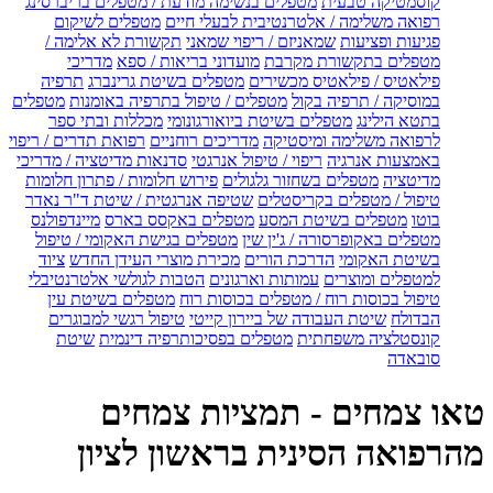
קוסמטיקה טבעית
מטפלים בנשימה מודעת / מטפלים בריברסינג
רפואה משלימה / אלטרנטיבית לבעלי חיים
מטפלים לשיקום
פגיעות ופציעות
שמאניזם / ריפוי שמאני
תקשורת לא אלימה /
מטפלים בתקשורת מקרבת
מועדוני בריאות / ספא
מדריכי
פילאטיס / פילאטיס מכשירים
מטפלים בשיטת גרינברג
תרפיה
במוסיקה / תרפיה בקול
מטפלים / טיפול בתרפיה באומנות
מטפלים
בתטא הילינג
מטפלים בשיטת ביואורגונומי
מכללות ובתי ספר
לרפואה משלימה ומיסטיקה
מדריכים רוחניים
רפואת תדרים / ריפוי
באמצעות אנרגיה
ריפוי / טיפול אנרגטי
סדנאות מדיטציה / מדריכי
מדיטציה
מטפלים בשחזור גלגולים
פירוש חלומות / פתרון חלומות
טיפול / מטפלים בקריסטלים
שטיפה אנרגטית / שיטת ד"ר נאדר
בוטו
מטפלים בשיטת המסע
מטפלים באקסס בארס
מיינדפולנס
מטפלים באקופרסורה / ג'ין שין
מטפלים בגישת האקומי / טיפול
בשיטת האקומי
הדרכת הורים
מכירת מוצרי העידן החדש
ציוד
למטפלים ומוצרים
עמותות וארגונים
הטבות לגולשי אלטרנטיבלי
טיפול בכוסות רוח / מטפלים בכוסות רוח
מטפלים בשיטת עין
הבדולח
שיטת העבודה של ביירון קייטי
טיפול רגשי למבוגרים
קונסטלציה משפחתית
מטפלים בפסיכותרפיה דינמית
שיטת
סובאדה
טאו צמחים - תמציות צמחים
מהרפואה הסינית בראשון לציון