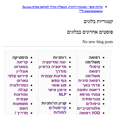
שרונה סופר -מאמנת רוחנית, מטפלת ומורה לאקסס בארס Access
Consciousness™
קטגוריות בלוגים
פוסטים אחרונים בבלוגים
No new blog posts
רפואה
רוחניות
מיסטיקה
משלימה
יוגה ומדיטציה
קריאה
טיפולי
מדיטציה בדמיון
בטארוט
רפואה
מודרך
אונליין
משלימה
מודעות עצמית
פירוש קלפי
רפואה סינית
גוף ונפש
טארוט
פרחי באך
פנג שואי
נומרולוגיה
דיאטה ותזונה
אימון אישי
קבלה
צמחי מרפא
NLP
ומודעות
נטורופתיה
עצמית
קניון
הרוחניות
טיפולים
משמעות
קריסטלים
אלטרנטיביים
השם
למזלות
VOD רפואה
מדריך /