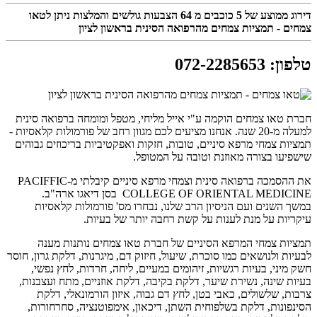
דירוג ממוצע של
5
כוכבים מ
64
הצבעות גולשים והמלצות ניתן לטאו
צמחים - תמציות צמחים מהרפואה הסינית בראשון לציון
טלפון
:
072-2285653
חברת טאו צמחים הוקמה ע"י אייל מליחי, מטפל ומומחה ברפואה סינית
למעלה מ-20 שנה. אנחנו מציעים לכם מגוון רחב של פורמולות קלאסיות -
תמציות צמחי מרפא סיניים, טובות, חזקות ואפקטיביות בריכוזים גבוהים
שישפיעו בצורה מאוזנת וטובה על המטופל.
את ההסמכה ברפואה סינית וצמחי מרפא סיניים קיבלתי מ-PACIFFIC
COLLEGE OF ORIENTAL MEDICINE בסן דיאגו ארה"ב.
במשך השנים ועם הניסיון הרב שלנו, נבחרו מס' פורמולות קלאסיות
עיקריות על מנת לענות על קשת רחבה יותר של בעיות.
תמציות צמחי המרפא הסיניים של חברת טאו צמחים נותנות מענה
לבעיות ולנושאים כמו סוכרת, שיעול, חיזוק דם, מיגרנות, דלקת גרון, חוסר
חשק מיני, בעיות רגשיות, זיהומים במעיים, ליחה, חרדות, לחץ נפשי,
בעיות שינה, נשירת שיער, דלקת בקיבה, דלקת אוזניים, מתח ועצבנות,
צרבות, שלשולים, כאבי בטן, לחץ דם גבוה, איזון הורמונאלי, דלקת
הסינפונות, דלקת בשלפוחית השתן, דיכאון, אימפוטנציה, סחרחורות,