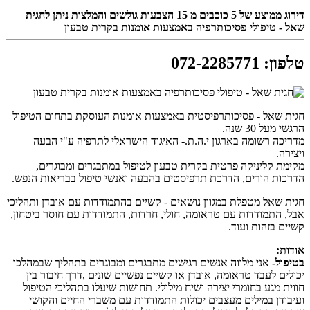
דירוג ממוצע של
5
כוכבים מ
15
הצבעות גולשים והמלצות ניתן לחגית
שאל - טיפולי פסיכותרפיה באמצעות אומנות בקרית טבעון
טלפון
:
072-2285771
חגית שאל - פסיכותרפיסטית באמצעות אומנות העוסקת בתחום הטיפול
הרגשי מעל 30 שנה.
מדריכה רשומה בארגון י.ה.ת.- האיגוד הישראלי לתרפיה ע"י הבעה
ויצירה.
מקימת קליניקה פרטית בקרית טבעון לטיפול במתבגרים ומבוגרים,
הדרכות הורים, הדרכת תרפיסטים בהבעה ואנשי טיפול בבריאות הנפש.
חגית שאל מטפלת במגוון נושאים - קשיים בהתמודדות עם אובדן ותהליכי
אבל, התמודדות עם טראומה, חולי, חרדות, התמודדות עם חוסר ביטחון,
קשיים בזהות ועוד.
אודות:
בטיפול-
אני מלווה אנשים רגישים מתבגרים ומבוגרים בתהליך שבמהלכו
יכולים לעבד טראומה, אובדן או קשיים נפשיים שונים ,דרך חיבור בין
חווית מגע בחומרי יצירה ושיח מילולי. תחושות שיעלו בתהליכי הטיפול
ועיבודן במילים מעצבים יכולות התמודדות עם משברי החיים והקושי