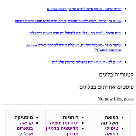
דורית לוינגר - אימון אישי לחיים ואימון רפואי בבת ים
שני בן נתן חיימי - ייעוץ לתזונה טבעית, אורח חיים בריא ופוטותרפיה בחיפה
נועה הראל - "נשי.מה" קליניקה לטיפול גוף נפש בנשים בהרצליה
שרונה סופר -מאמנת רוחנית, מטפלת ומורה לאקסס בארס Access
Consciousness™
רוני בן לב - רוניוגה - יוגה טיפולית בקיבוץ פלמחים
קטגוריות בלוגים
פוסטים אחרונים בבלוגים
No new blog posts
רפואה
רוחניות
מיסטיקה
משלימה
יוגה ומדיטציה
קריאה
טיפולי
מדיטציה בדמיון
בטארוט
רפואה
מודרך
אונליין