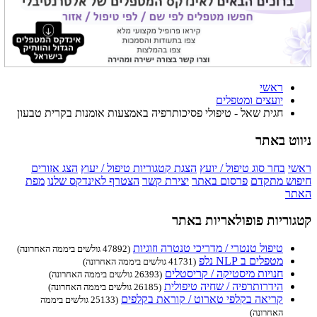
ראשי
יועצים ומטפלים
חגית שאל - טיפולי פסיכותרפיה באמצעות אומנות בקרית טבעון
ניווט באתר
ראשי
בחר סוג טיפול / יועץ
הצגת קטגוריות טיפול / יעוץ
הצג אזורים
חיפוש מתקדם
פרסום באתר
יצירת קשר
הצטרף לאינדקס שלנו
מפת
האתר
קטגוריות פופולאריות באתר
טיפול טנטרי / מדריכי טנטרה וזוגיות
(47892 גולשים ביממה האחרונה)
מטפלים ב NLP נלפ
(41731 גולשים ביממה האחרונה)
חנויות מיסטיקה / קריסטלים
(26393 גולשים ביממה האחרונה)
הידרותרפיה / שחיה טיפולית
(26185 גולשים ביממה האחרונה)
קריאה בקלפי טארוט / קוראת בקלפים
(25133 גולשים ביממה
האחרונה)