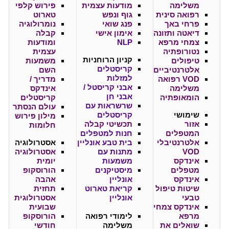
משלימה
מודעות עצמית
פירוש קלפי
רפואה סינית
גוף ונפש
טארוט
פרחי באך
פנג שואי
נומרולוגיה
דיאטה ותזונה
אימון אישי
קבלה
צמחי מרפא
NLP
ומודעות
נטורופתיה
עצמית
קניון
הרוחניות
טיפולים
משמעות
קריסטלים
אלטרנטיביים
השם
למזלות
VOD רפואה
מדריך /
אבני קריסטל /
משלימה
אינדקס
אבני חן
הומאופתיה
קריסטלים
שרשראות עם
עולם הנסתר
שימושי
קריסטלים
מילון פירוש
אזור
תכשיטי קבלה
חלומות
המטפלים
חנות למטפלים
אלטרנטיבלי
בית טבע אונליין
אסטרולוגיה
VOD
מתנות עם
אסטרולוגיה
אינדקס
משמעות
יומית
מטפלים
מיסטיקנים
הורוסקופ
אינדקס
אונליין
אהבה
שיטות טיפול
קריאת טארוט
תחזית
טבעי
אונליין
אסטרולוגית
אינדקס צמחי
שבועית
מרפא
לימודי רפואה
הורוסקופ
שואלים את
משלימה
חודשי