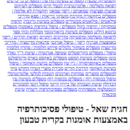
קוסמטיקה טבעית
מטפלים בנשימה מודעת / מטפלים בריברסינג
רפואה משלימה / אלטרנטיבית לבעלי חיים
מטפלים לשיקום
פגיעות ופציעות
שמאניזם / ריפוי שמאני
תקשורת לא אלימה /
מטפלים בתקשורת מקרבת
מועדוני בריאות / ספא
מדריכי
פילאטיס / פילאטיס מכשירים
מטפלים בשיטת גרינברג
תרפיה
במוסיקה / תרפיה בקול
מטפלים / טיפול בתרפיה באומנות
מטפלים
בתטא הילינג
מטפלים בשיטת ביואורגונומי
מכללות ובתי ספר
לרפואה משלימה ומיסטיקה
מדריכים רוחניים
רפואת תדרים / ריפוי
באמצעות אנרגיה
ריפוי / טיפול אנרגטי
סדנאות מדיטציה / מדריכי
מדיטציה
מטפלים בשחזור גלגולים
פירוש חלומות / פתרון חלומות
טיפול / מטפלים בקריסטלים
שטיפה אנרגטית / שיטת ד"ר נאדר
בוטו
מטפלים בשיטת המסע
מטפלים באקסס בארס
מיינדפולנס
מטפלים באקופרסורה / ג'ין שין
מטפלים בגישת האקומי / טיפול
בשיטת האקומי
הדרכת הורים
מכירת מוצרי העידן החדש
ציוד
למטפלים ומוצרים
עמותות וארגונים
הטבות לגולשי אלטרנטיבלי
טיפול בכוסות רוח / מטפלים בכוסות רוח
מטפלים בשיטת עין
הבדולח
שיטת העבודה של ביירון קייטי
טיפול רגשי למבוגרים
קונסטלציה משפחתית
מטפלים בפסיכותרפיה דינמית
שיטת
סובאדה
חגית שאל - טיפולי פסיכותרפיה
באמצעות אומנות בקרית טבעון