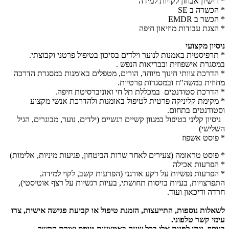
* רישיון אבחון לקויות למידה
* הכשרה ב SE
* הכשר ב EMDR
* הצגת עבודות מוזיאון חיפה
ניסיון מקצועי
* תרפיסטית באמנות לנוער וילדים בסיכון בטיפול פרטני וקבוצתי.
במסגרת אישפוזית ובבריאות הנפש .
* הדרכת צוותי חינוך מיוחד, הורים, מטפלים באומנות במסגרת הדרכה
מחוזית במשה"ח ובמסגרות פרטיות.
* הדרכת סטודנטים במכללת תל חי ואוניברסיטת חיפה.
* מקימת קליניקה פרטית לטיפול באומנות ולהדרכת אנשי מקצוע
וסטודנטים בתחום.
ניסיון קליני בטיפול במגוון קשיים רגשיים (ילדים, נוער, מבוגרים, הגיל
השלישי)
* פוסט אשפוז
* פוסט טראומה (צעירים לאחר שרות הביטחון, פגיעות מיניות, אלימות)
* הפרעות אכילה
* הפרעות נפשיות על רקע אורגני (הפרעות קשב, לקוי למידה,
התפרצויות, בעיות בויסות תחושתי, בעיות רגשיות על רצף אוטיסטי),
חרדה ודיכאון ועוד.
לשאלות נוספות, התייעצות, הזמנת טיפול או קביעת פגישה אישית, צרו
עימי קשר טלפוני.
בנוסף, ניתן לפנות אלי בכל שעה באמצעות טופס יצירת הקשר.