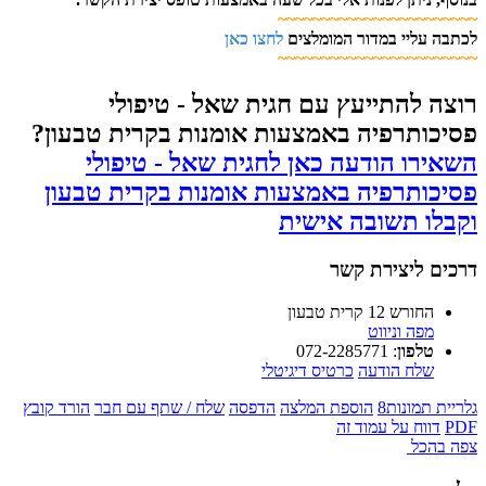
~~~~~~~~~~~~~~~~~~~~~~~
לכתבה עליי במדור המומלצים
לחצו כאן
~~~~~~~~~~~~~~~~~~~~~~~
רוצה להתייעץ עם חגית שאל - טיפולי
פסיכותרפיה באמצעות אומנות בקרית טבעון?
השאירו הודעה כאן לחגית שאל - טיפולי
פסיכותרפיה באמצעות אומנות בקרית טבעון
וקבלו תשובה אישית
דרכים ליצירת קשר
החורש 12 קרית טבעון
מפה וניווט
טלפון
:
072-2285771
שלח הודעה
כרטיס דיגיטלי
גלריית תמונות
8
הוספת המלצה
הדפסה
שלח / שתף עם חבר
הורד קובץ
PDF
דווח על עמוד זה
צפה בהכל