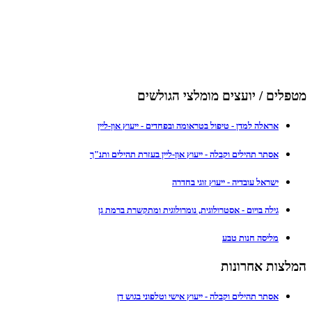
מטפלים / יועצים מומלצי הגולשים
אראלה למדן - טיפול בטראומה ובפחדים - ייעוץ און-ליין
אסתר תהילים וקבלה - ייעוץ און-ליין בעזרת תהילים ותנ"ך
ישראל עובדיה - ייעוץ זוגי בחדרה
גילה בויום - אסטרולוגית, נומרולוגית ומתקשרת ברמת גן
מליסה חנות טבע
המלצות אחרונות
אסתר תהילים וקבלה - ייעוץ אישי וטלפוני בגוש דן