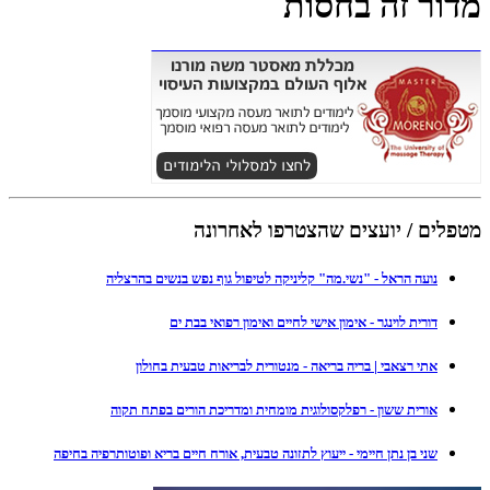
מדור זה בחסות
מטפלים / יועצים שהצטרפו לאחרונה
נועה הראל - "נשי.מה" קליניקה לטיפול גוף נפש בנשים בהרצליה
דורית לוינגר - אימון אישי לחיים ואימון רפואי בבת ים
אתי רצאבי | בריה בריאה - מנטורית לבריאות טבעית בחולון
אורית ששון - רפלקסולוגית מומחית ומדריכת הורים בפתח תקוה
שני בן נתן חיימי - ייעוץ לתזונה טבעית, אורח חיים בריא ופוטותרפיה בחיפה