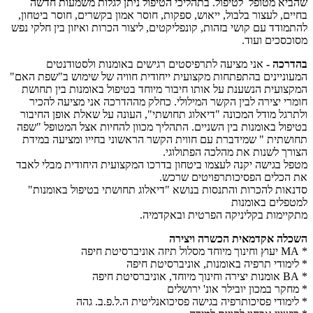
שהביא מטופל לטיפול. בתהליכי הטיפול ניתן לגלות משמעות חדשה
בחיים, לעצור בלבול, ייאוש, ספקות, חוסר אמון בקשרים, חוסר ביטחון,
להתמודד עם קושי בזהות, קונפליקטים, ליצור הכרות ואיזון בין חלקי נפש
מסוכסכים ועוד.
בהדרכה -
אני מציעה לתרפיסטים רגישים באומנות ולסטודנטים
המעוניינים בהתפתחות מקצועית ייחודית חוויה של שימוש ב"שפת האם"
המקצועית הנשענת על אותו חיבור מיוחד בטיפול באומנות בין תחושת
חומרי יצירה לבין הקשר המילולי. כחלק מההדרכה אני מציעה להכיר
ולתרגל מודל המכונה "דיאלוג תחושתי", העונה על שאלת אופן החיבור
בטיפול באומנות בין השניים. התהליך מכוון להחיות אצל המטופל "שפה
תחושתית " שמידברת עם חווית הקשר הראשוני בחייו ומציעה במידת
הצורך לשנות את מהלכה הפתולוגי.
מטפל בגישה יקנה לעצמו ביטחון בדרכו המקצועית היחודית מבלי לאבד
את הכלים הפסיכותרפויטים שרכש.
סדנאות להכרות והתנסות בנושא "דיאלוג תחושתי בטיפול באומנות"
למטפלים באומנות
מתקיימות בקליניקה הפרטית ובאקדמיה.
השכלה אקדמאית הכשרה ויצירה
* MA יעוץ וחינוך מיוחד מסלול תיזה אוניברסיטת חיפה
* לימודי תרפיה באומנות, אוניברסיטת חיפה
* BA אומנות יצירה וחינוך מיוחד, אוניברסיטת חיפה
* מחקר במכון יובילר אונ' ירושלים
* לימודי פסיכותרפיה בגישה פסיכואנליטית ה.ל.פ.ב. גהה