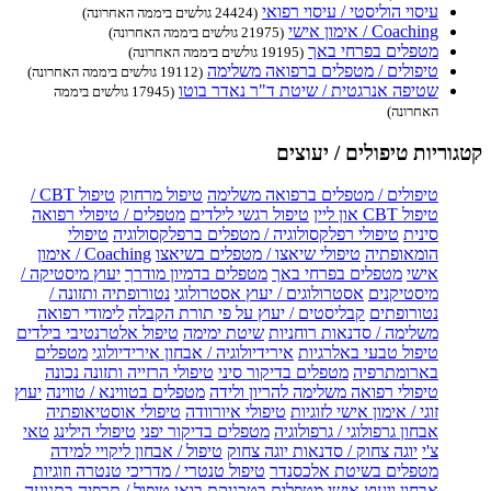
עיסוי הוליסטי / עיסוי רפואי
(24424 גולשים ביממה האחרונה)
Coaching / אימון אישי
(21975 גולשים ביממה האחרונה)
מטפלים בפרחי באך
(19195 גולשים ביממה האחרונה)
טיפולים / מטפלים ברפואה משלימה
(19112 גולשים ביממה האחרונה)
שטיפה אנרגטית / שיטת ד"ר נאדר בוטו
(17945 גולשים ביממה
האחרונה)
קטגוריות טיפולים / יעוצים
טיפולים / מטפלים ברפואה משלימה
טיפול מרחוק
טיפול CBT /
טיפול CBT און ליין
טיפול רגשי לילדים
מטפלים / טיפולי רפואה
סינית
טיפולי רפלקסולוגיה / מטפלים ברפלקסולוגיה
טיפולי
הומאופתיה
טיפולי שיאצו / מטפלים בשיאצו
Coaching / אימון
אישי
מטפלים בפרחי באך
מטפלים בדמיון מודרך
יעוץ מיסטיקה /
מיסטיקנים
אסטרולוגים / יעוץ אסטרולוגי
נטורופתיה ותזונה /
נטורופתים
קבליסטים / יעוץ על פי תורת הקבלה
לימודי רפואה
משלימה / סדנאות רוחניות
שיטת ימימה
טיפול אלטרנטיבי בילדים
טיפול טבעי באלרגיות
אירידיולוגיה / אבחון אירידיולוגי
מטפלים
בארומתרפיה
מטפלים בדיקור סיני
טיפולי הרזייה ותזונה נכונה
טיפולי רפואה משלימה להריון ולידה
מטפלים בטווינא / טווינה
יעוץ
זוגי / אימון אישי לזוגיות
טיפולי איורוודה
טיפולי אוסטיאופתיה
אבחון גרפולוגי / גרפולוגיה
מטפלים בדיקור יפני
טיפולי הילינג
טאי
צ'י
יוגה צחוק / סדנאות יוגה צחוק
טיפול / אבחון ליקויי למידה
מטפלים בשיטת אלכסנדר
טיפול טנטרי / מדריכי טנטרה וזוגיות
אבחון ויעוץ אישי
מטפלים בטכניקת בואן
טיפול / תרפיה בתנועה