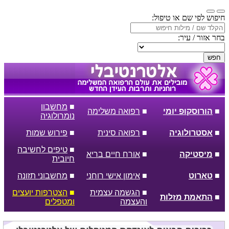
חיפוש לפי שם או טיפול:
בחר אזור / עיר:
חפש
■
מחשבון
■
הורוסקופ יומי
■
רפואה משלימה
נומרולוגיה
■
אסטרולוגיה
■
רפואה סינית
■
פירוש שמות
■
טיפים לחשיבה
■
מיסטיקה
■
אורח חיים בריא
חיובית
■
טארוט
■
אימון אישי רוחני
■
מחשבוני תזונה
■
הגשמה עצמית
■
הצטרפות יועצים
■
התאמת מזלות
והעצמה
ומטפלים