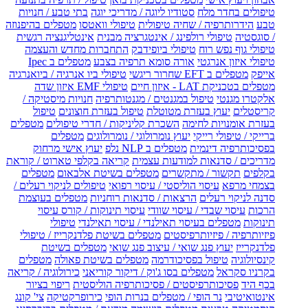
טיפולים בחדר מלח
סטודיו ליוגה / מדריכי יוגה
בתי טבע / חנויות
טבע
הידרותרפיה / שחיה טיפולית
טיפולי וואטסו
מטפלים בהיפנוזה
/ סוגסטיה
טיפולי רולפינג / אינטגרציה מבנית
אינטליגנציה רגשית
טיפולי גוף נפש רוח
טיפולי ביופידבק
התחברות מחדש והעצמה
טיפולי איזון אנרגטי
אורה סומא תרפיה בצבע
מטפלים ב Ipec
אייפק
מטפלים ב EFT שחרור ריגשי
טיפולי ביו אנרגיה / ביואנרגיה
מטפלים בטכניקת LAT - איזון חיים
טיפולי EMF איזון שדה
אלקטרו מגנטי
טיפול במגנטים / מגנטותרפיה
חנויות מיסטיקה /
קריסטלים
יעוץ בעזרת מטוטלת
טיפול בעזרת חוצונים
טיפול
בעזרת אומנויות לחימה
השכרת קליניקות / חדרי טיפולים
מטפלים
ברייקי / טיפולי רייקי
יעוץ נומרולוגי / נומרולוגים
מטפלים
בפסיכותרפיה דינמית
מטפלים ב NLP נלפ
יעוץ אישי מרחוק
מדריכים / סדנאות למודעות עצמית
קריאה בקלפי טארוט / קוראת
בקלפים
תקשור / מתקשרים
מטפלים בשיטת אלבאום
מטפלים
בצמחי מרפא
עיסוי הוליסטי / עיסוי רפואי
טיפולים לניקוי רעלים /
סדנה לניקוי רעלים
הרצאות / סדנאות רוחניות
מטפלים בעוצמת
הרכות
עיסוי שבדי / עיסוי שוודי
עיסוי תינוקות / קורס עיסוי
תינוקות
מטפלים בעיסוי תאילנדי / עיסוי תאילנדי
טיפולי
פיזיותרפיה / פיזיותרפיסטים
מטפלים בשיטת פלדנקרייז / טיפולי
פלדנקרייז
יעוץ פנג שואי / עיצוב פנג שואי
מטפלים בשיטת
קינסיולוגיה
טיפול בפסיכודרמה
מטפלים בשיטת פאולה
מטפלים
בקרניו סקראל
מטפלים בסו ג'וק / דיקור קוריאני
כירולוגיה / קריאה
בכף היד
פסיכותרפיסטים / פסיכותרפיה הוליסטית
ריפוי בציור
אינטואיטיבי
נר הופי / מטפלים בנרות הופי
כירופרקטיקה
צי' קונג